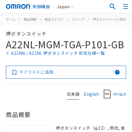
制御機器
Japan
ホーム
>
商品情報
>
商品カテゴリ
>
スイッチ
>
押ボタンスイッチ/表示灯
押ボタンスイッチ
A22NL-MGM-TGA-P101-GB
A22NN / A22NL 押ボタンスイッチ 形式仕様一覧
マイリストに追加
日本語
English
PDF出力
商品概要
押ボタンスイッチ（φ22）, 照光, 金