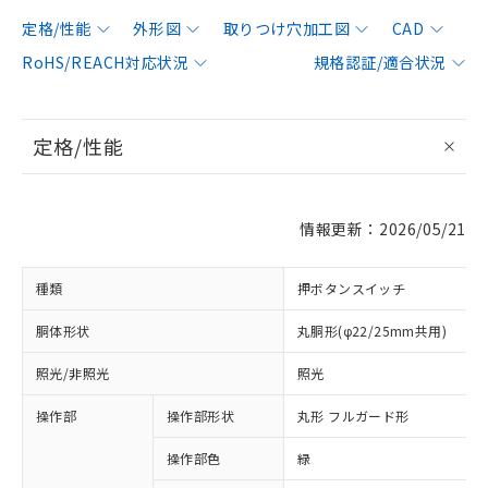
定格/性能
外形図
取りつけ穴加工図
CAD
RoHS/REACH対応状況
規格認証/適合状況
定格/性能
情報更新：2026/05/21
種類
押ボタンスイッチ
胴体形状
丸胴形(φ22/25mm共用)
照光/非照光
照光
操作部
操作部形状
丸形 フルガード形
操作部色
緑