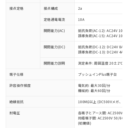
非含有に対応した製品が提供可能な商品で
接点定格
接点構成
2a
す。
対応予定：EU RoHS指令（10物質）の非含
ご利用条件
定格通電電流
10A
有に対応した製品に切り替える予定のある
商品です。
開閉能力(AC)
抵抗負荷(AC-12): AC24V 10A/A
対応予定なし：EU RoHS指令（10物質）の
誘導負荷(AC-15): AC24V 10A/AC
以下の条件をお読みいただき、同意のうえ
非含有に非対応の商品で、対応品を出す予
ご利用ください。
定はありません。
開閉能力(DC)
抵抗負荷(DC-12): DC24V 8A/DC
調査・確認中：EU RoHS指令（10物質）の
誘導負荷(DC-13): DC24V 4A/DC
本サービスは、当社制御機器事業取扱
※1 中国RoHS○×表
非含有の対応状況を調査中または確認中の
商品の当社在庫状況および標準価格
開閉能力説明
測定条件: 周囲温度 20±2℃、
商品です。
(税抜)を提供させていただくもので
「○」：最大均質材料含有率が中国RoHSの
非該当品：ライセンス料など無形物で、有
す。
端子仕様
プッシュインPlus端子台
基準値以下であることを示します。
害物質有無と関係のない商品です。
当社制御機器事業取扱商品の中には、
「×」：最大均質材料含有率が中国RoHSの
仕入先様の事情により、非含有部品として
本サービスの対象外となる商品もある
許容操作頻度
電気的: 最大30回/分
基準値を超えていることを示します。
いたものが、含有品と判明した場合などや
当社は、これら貴社製品のうち、外国
ことをご了承ください。
機械的: 最大60回/分
「－」：未確認です。当社販売部門へお問
むを得ず変更することがあります。
為替および外国貿易法に定める商品
在庫状況および標準価格照会結果は、
い合わせください。
（以下｢規制貨物等」という）を輸出
絶縁抵抗
100MΩ以上 (DC500Vメガ、
記載している更新日時点での社内デー
*EU RoHS指令（10物質）：
または国外への提供する場合は、日本
記
タに基づき作成されるものであり、閲
説明
鉛(Pb) 1000ppm以下、 水銀(Hg) 1000ppm以下、 カド
*中国RoHS10物質の基準値 (GB/T26572)：
国政府の輸出許可(または役務取引許
耐電圧
各端子とアース間: AC2500V 50/
号
覧された時点での実際の在庫および標
ミウム(Cd) 100ppm以下、
Pb(鉛) :1000ppm、 Hg(水銀) : 1000ppm、 Cd(カドミウ
同極端子間: AC2500V 50/60
可)を取得するなどの必要な手続きを
六価クロム(Cr(Ⅵ)) 1000ppm以下、ポリ臭化ビフェニル
ム) : 100ppm、
準価格とは異なる場合があることをご
類(PBB) 1000ppm以下、ポリ臭化ジフェニルエーテル類
(初期値)
Cr(Ⅵ)(六価クロム) : 1000ppm、 PBBs(ポリ臭化ビフェ
とります。
了承ください。
(PBDE) 1000ppm以下、フタル酸ビス(2-エチルヘキシ