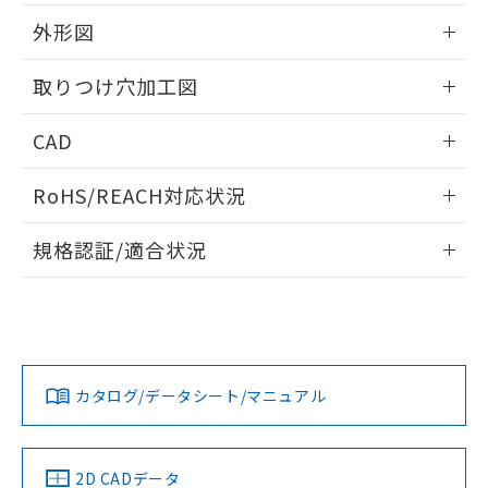
51物質の非含有証明書（当社基準）
の共同利用に関して"
の「1.共同利
※本証明書は発行日時点で非含有を証明す
外形図
用者の範囲」に記載されている法人を
るもので、過去に遡って非含有を証明する
指します。
ものではありません。
情報更新：2026/05/21
取りつけ穴加工図
また、RoHS指令のフタル酸エステル類４
物質の対応では、対応完了までの期間は出
情報更新：2026/05/21
CAD
荷製品に未対応品が混在することから備考
欄に対応日を記載しておりました。
ログイン/会員登録いただくと、CADデータをダウンロー
既に当社にて対応品への在庫切替を完了
RoHS/REACH対応状況
ドすることができます。
していることから、特段のことがない限
り、2022年1月12日より割愛しておりま
情報更新：2026/7/29
規格認証/適合状況
す。
ログイン/会員登録
EU RoHS
注意事項・凡例
A22NL-MGM-TGA-P101-GBについての規格認証/適合状況に
ついては、「カスタマーサポートセンタ お客様相談室」また
は貴社担当オムロン営業員または販売店にお問い合わせくだ
対応状況
対応予定月
※1
※2
さい。
ダウンロードデータをご利用いただく前に、以下を必ずお読
みください。
カタログ/データシート/マニュアル
対応済み
ソフトウェアの使用条件
お問い合わせ
中国 RoHS
注意事項・凡例
2D CADデータ