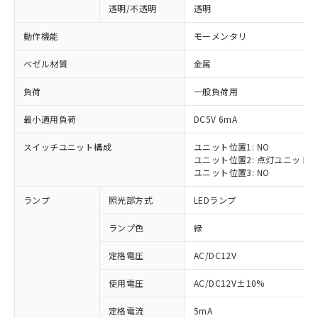
透明/不透明
透明
動作機能
モーメンタリ
ベゼル材質
金属
負荷
一般負荷用
最小適用負荷
DC5V 6mA
スイッチユニット構成
ユニット位置1: NO
ユニット位置2: 点灯ユニット
ユニット位置3: NO
ランプ
照光部方式
LEDランプ
ランプ色
緑
定格電圧
AC/DC12V
※1 対応状況
使用電圧
AC/DC12V±10%
定格電流
5mA
対応済み：EU RoHS指令（10物質）の