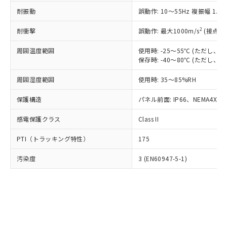
○
一定数以上の在庫あり
ニル類) : 1000ppm、 PBDEs(ポリ臭化ジフェニルエーテ
当社は規制貨物を破棄する場合は、完
ル) (DEHP)(別名：DOP) 1000ppm以下、フタル酸ブチ
正式な納期状況および標準価格はお客
ル類) : 1000ppm、
耐振動
誤動作: 10～55Hz 複振幅 1.
ルベンジル（BBP） 1000ppm以下、フタル酸ジブチル
全に破砕するなど、違法に輸出されな
DBP(フタル酸ジブチル) : 1000ppm、 DIBP(フタル酸ジ
様のお取引先、またはお客様担当のオ
（DBP） 1000ppm以下、フタル酸ジイソブチル
イソブチル) : 1000ppm、 BBP(フタル酸ブチルベンジ
△
一定数には満たないが在庫あり
いよう必要な手段を講じます。
ムロン制御機器販売店・当社販売員に
(DIBP) 1000ppm以下
2
耐衝撃
ル) : 1000ppm、
誤動作: 最大1000m/s
(接点開
当社は貴社製品を、核兵器、ミサイ
但し、RoHS指令で産業用監視および制御機器に対する
DEHP(フタル酸ビス(2-エチルヘキシル)) : 1000ppm
ご相談ください。
適用除外項目は除く。
ル、化学兵器、生物兵器またはその他
－
在庫なし(最新の在庫状況につ
オムロン制御機器販売店や当社販売拠
周囲温度範囲
使用時: -25～55℃ (ただし
フタル酸エステル類の４物質については閾値を超える意
武器並びにこれらの製造装置等に一切
いては、お客様のお取引先、ま
図的な使用がないことを確認しています。
保存時: -40～80℃ (ただし
点は「
販売ネットワーク
」をご確認
※2 環境保護使用期限
使用いたしません。
たはお客様担当のオムロン制御
ください。
当社は、貴社製品を第三者に販売する
周囲湿度範囲
使用時: 35～85%RH
機器販売店・当社販売員にご確
在庫状況および標準価格結果を当社の
※2 対応予定月
「ｅ」：有害物質（10物質）のすべてが基
場合は、上記1、2および3の内容を当
認ください)
事前の承諾なく第三者に漏洩または開
準値以下であることを示します。
保護構造
パネル前面: IP66、NEMA4X, N
該第三者に通知します。また当社は、
示しないようお願いします。
部品在庫の切り替え状況などにより、予定
「10」：通常の使用状況下において有害物
販売先および販売に係わる関係者が違
マイパーツ機能（部品リスト作成サー
空
受注生産機種、また在庫状況の
感電保護クラス
Class II
月が前後することがあります。
質が外部に漏えいし、環境に深刻な影響を
法に輸出するおそれがある場合は、取
ビス）をご利用いただくには、I-Web
白
情報を公開していない機種
及ぼさない年数を意味します。
り引きをいたしません。
メンバーズにご登録されている必要が
PTI（トラッキング特性）
175
「－」：未確認です。当社販売部門へお問
あります。
い合わせください。
お客様が当ウェブサイト上で当社にご
汚染度
3 (EN60947-5-1)
※3 非含有証明書ダウンロード
登録された部品リストについて、当社
および当社の共同利用者が、当社の製
下記の非含有証明書をダウンロードするこ
品・サービスに関するお客様との取
とができます。
合意する
キャンセル
引・商談に必要な範囲で利用すること
をご了承ください。
EU RoHS指令（10物質）の非含有証明書
※当社の共同利用者とは、
"個人情報