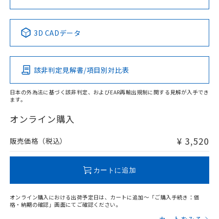
中国 RoHS表
※1 ※2
3D CADデータ
Pb
Hg
Cd
Cr(VI)
該非判定見解書/項目別対比表
X
O
O
O
日本の外為法に基づく該非判定、およびEAR再輸出規制に関する見解が入手でき
ます。
"対応済み"や非含有の記載がされた商品であっても、流通
在庫等で未対応品が混在する可能性があります。
オンライン購入
非含有品が必要な際は、弊社営業部門もしくは販売店へお
問い合わせください。
¥ 3,520
販売価格（税込）
この製品のRoHS/REACH対応状況ページへ
カートに追加
オンライン購入における出荷予定日は、カートに追加～「ご購入手続き：価
格・納期の確認」画面にてご確認ください。