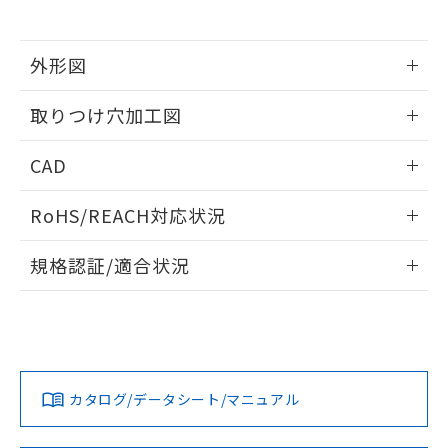
※当社の共同利用者とは、
"個人情報
51物質の非含有証明書（当社基準）
の共同利用に関して"
の「1.共同利
※本証明書は発行日時点で非含有を証明す
用者の範囲」に記載されている法人を
るもので、過去に遡って非含有を証明する
外形図
指します。
ものではありません。
情報更新：2026/05/21
また、RoHS指令のフタル酸エステル類４
取りつけ穴加工図
物質の対応では、対応完了までの期間は出
荷製品に未対応品が混在することから備考
情報更新：2026/05/21
CAD
欄に対応日を記載しておりました。
既に当社にて対応品への在庫切替を完了
ログイン/会員登録いただくと、CADデータをダウンロー
していることから、特段のことがない限
RoHS/REACH対応状況
ドすることができます。
り、2022年1月12日より割愛しておりま
す。
情報更新：2026/7/29
規格認証/適合状況
ログイン/会員登録
EU RoHS
注意事項・凡例
UL認証
CSA認証
CEマーキング
Yes
Yes
Yes
対応状況
対応予定月
※1
※2
ダウンロードデータをご利用いただく前に、以下を必ずお読
みください。
カタログ/データシート/マニュアル
対応済み
ソフトウェアの使用条件
LR型式承認
DNV型式承認
BV型式承認
KR型式承
（イギリス
（ノルウェー
（フランス
（韓国