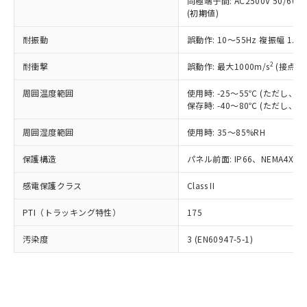
類(PBB) 1000ppm以下、ポリ臭化ジフェニルエーテル類
同極端子間: AC2500V 50/60
Cr(Ⅵ)(六価クロム) : 1000ppm、 PBBs(ポリ臭化ビフェ
とります。
了承ください。
(PBDE) 1000ppm以下、フタル酸ビス(2-エチルヘキシ
○
一定数以上の在庫あり
ニル類) : 1000ppm、 PBDEs(ポリ臭化ジフェニルエーテ
(初期値)
当社は規制貨物を破棄する場合は、完
ル) (DEHP)(別名：DOP) 1000ppm以下、フタル酸ブチ
正式な納期状況および標準価格はお客
ル類) : 1000ppm、
ルベンジル（BBP） 1000ppm以下、フタル酸ジブチル
全に破砕するなど、違法に輸出されな
DBP(フタル酸ジブチル) : 1000ppm、 DIBP(フタル酸ジ
様のお取引先、またはお客様担当のオ
耐振動
誤動作: 10～55Hz 複振幅 1.
（DBP） 1000ppm以下、フタル酸ジイソブチル
イソブチル) : 1000ppm、 BBP(フタル酸ブチルベンジ
△
一定数には満たないが在庫あり
いよう必要な手段を講じます。
ムロン制御機器販売店・当社販売員に
(DIBP) 1000ppm以下
ル) : 1000ppm、
当社は貴社製品を、核兵器、ミサイ
但し、RoHS指令で産業用監視および制御機器に対する
DEHP(フタル酸ビス(2-エチルヘキシル)) : 1000ppm
ご相談ください。
2
耐衝撃
誤動作: 最大1000m/s
(接点開
適用除外項目は除く。
ル、化学兵器、生物兵器またはその他
－
在庫なし(最新の在庫状況につ
オムロン制御機器販売店や当社販売拠
フタル酸エステル類の４物質については閾値を超える意
武器並びにこれらの製造装置等に一切
いては、お客様のお取引先、ま
周囲温度範囲
図的な使用がないことを確認しています。
使用時: -25～55℃ (ただし
点は「
販売ネットワーク
」をご確認
※2 環境保護使用期限
使用いたしません。
保存時: -40～80℃ (ただし
たはお客様担当のオムロン制御
ください。
当社は、貴社製品を第三者に販売する
機器販売店・当社販売員にご確
在庫状況および標準価格結果を当社の
※2 対応予定月
「ｅ」：有害物質（10物質）のすべてが基
周囲湿度範囲
使用時: 35～85%RH
場合は、上記1、2および3の内容を当
認ください)
事前の承諾なく第三者に漏洩または開
準値以下であることを示します。
該第三者に通知します。また当社は、
示しないようお願いします。
保護構造
パネル前面: IP66、NEMA4X, N
部品在庫の切り替え状況などにより、予定
「10」：通常の使用状況下において有害物
販売先および販売に係わる関係者が違
マイパーツ機能（部品リスト作成サー
空
受注生産機種、また在庫状況の
月が前後することがあります。
質が外部に漏えいし、環境に深刻な影響を
法に輸出するおそれがある場合は、取
ビス）をご利用いただくには、I-Web
白
情報を公開していない機種
感電保護クラス
Class II
及ぼさない年数を意味します。
り引きをいたしません。
メンバーズにご登録されている必要が
「－」：未確認です。当社販売部門へお問
あります。
PTI（トラッキング特性）
175
い合わせください。
お客様が当ウェブサイト上で当社にご
※3 非含有証明書ダウンロード
登録された部品リストについて、当社
汚染度
3 (EN60947-5-1)
および当社の共同利用者が、当社の製
下記の非含有証明書をダウンロードするこ
品・サービスに関するお客様との取
とができます。
合意する
キャンセル
引・商談に必要な範囲で利用すること
をご了承ください。
EU RoHS指令（10物質）の非含有証明書