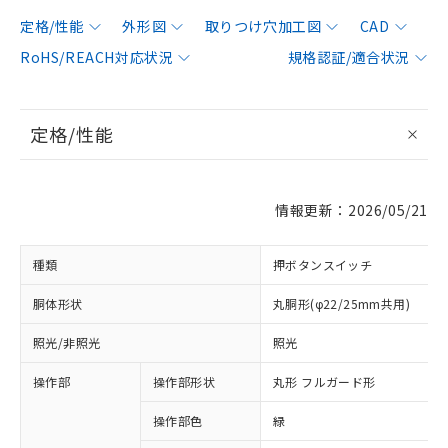
定格/性能
外形図
取りつけ穴加工図
CAD
RoHS/REACH対応状況
規格認証/適合状況
定格/性能
情報更新：2026/05/21
種類
押ボタンスイッチ
胴体形状
丸胴形(φ22/25mm共用)
照光/非照光
照光
操作部
操作部形状
丸形 フルガード形
操作部色
緑