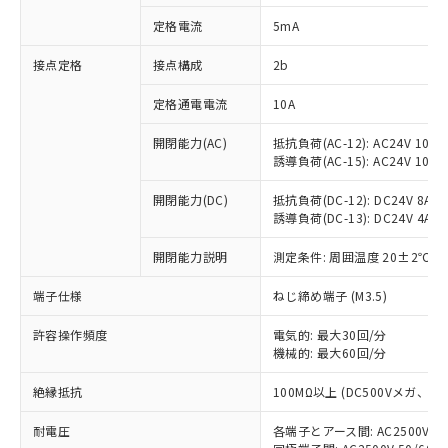
対応済み：EU RoHS指令（10物質）の
定格電流
5mA
非含有に対応した製品が提供可能な商品で
す。
接点定格
接点構成
2b
対応予定：EU RoHS指令（10物質）の非含
ご利用条件
有に対応した製品に切り替える予定のある
定格通電電流
10A
商品です。
対応予定なし：EU RoHS指令（10物質）の
開閉能力(AC)
抵抗負荷(AC-12): AC24V 10A/A
以下の条件をお読みいただき、同意のうえ
非含有に非対応の商品で、対応品を出す予
誘導負荷(AC-15): AC24V 10A/AC
ご利用ください。
定はありません。
調査・確認中：EU RoHS指令（10物質）の
開閉能力(DC)
抵抗負荷(DC-12): DC24V 8A/DC
本サービスは、当社制御機器事業取扱
※1 中国RoHS○×表
誘導負荷(DC-13): DC24V 4A/DC
非含有の対応状況を調査中または確認中の
商品の当社在庫状況および標準価格
商品です。
(税抜)を提供させていただくもので
開閉能力説明
測定条件: 周囲温度 20±2℃、
「○」：最大均質材料含有率が中国RoHSの
非該当品：ライセンス料など無形物で、有
す。
基準値以下であることを示します。
害物質有無と関係のない商品です。
当社制御機器事業取扱商品の中には、
端子仕様
ねじ締め端子 (M3.5)
「×」：最大均質材料含有率が中国RoHSの
仕入先様の事情により、非含有部品として
本サービスの対象外となる商品もある
基準値を超えていることを示します。
いたものが、含有品と判明した場合などや
当社は、これら貴社製品のうち、外国
ことをご了承ください。
許容操作頻度
電気的: 最大30回/分
「－」：未確認です。当社販売部門へお問
むを得ず変更することがあります。
為替および外国貿易法に定める商品
機械的: 最大60回/分
在庫状況および標準価格照会結果は、
い合わせください。
（以下｢規制貨物等」という）を輸出
記載している更新日時点での社内デー
*EU RoHS指令（10物質）：
または国外への提供する場合は、日本
絶縁抵抗
100MΩ以上 (DC500Vメガ、
記
タに基づき作成されるものであり、閲
説明
鉛(Pb) 1000ppm以下、 水銀(Hg) 1000ppm以下、 カド
*中国RoHS10物質の基準値 (GB/T26572)：
国政府の輸出許可(または役務取引許
号
覧された時点での実際の在庫および標
ミウム(Cd) 100ppm以下、
Pb(鉛) :1000ppm、 Hg(水銀) : 1000ppm、 Cd(カドミウ
耐電圧
各端子とアース間: AC2500V 50/
可)を取得するなどの必要な手続きを
六価クロム(Cr(Ⅵ)) 1000ppm以下、ポリ臭化ビフェニル
ム) : 100ppm、
準価格とは異なる場合があることをご