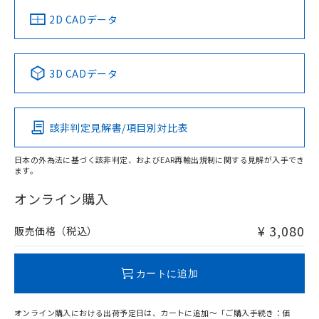
船舶規格）
船舶規格）
船舶規格）
船舶規格
中国 RoHS
注意事項・凡例
2D CADデータ
No
No
No
No
中国 RoHS表
※1 ※2
3D CADデータ
この製品の規格認証/適合状況ページへ
Pb
Hg
Cd
Cr(VI)
その他の認証はこちらのページからご検索ください
該非判定見解書/項目別対比表
O
O
O
O
日本の外為法に基づく該非判定、およびEAR再輸出規制に関する見解が入手でき
ます。
"対応済み"や非含有の記載がされた商品であっても、流通
在庫等で未対応品が混在する可能性があります。
オンライン購入
非含有品が必要な際は、弊社営業部門もしくは販売店へお
問い合わせください。
¥ 3,080
販売価格（税込）
この製品のRoHS/REACH対応状況ページへ
カートに追加
オンライン購入における出荷予定日は、カートに追加～「ご購入手続き：価