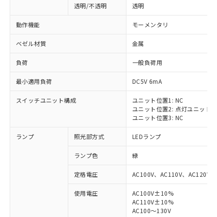
透明/不透明
透明
動作機能
モーメンタリ
ベゼル材質
金属
負荷
一般負荷用
最小適用負荷
DC5V 6mA
スイッチユニット構成
ユニット位置1: NC
ユニット位置2: 点灯ユニット
ユニット位置3: NC
ランプ
照光部方式
LEDランプ
ランプ色
緑
定格電圧
AC100V、AC110V、AC120V
使用電圧
AC100V±10%
※1 対応状況
AC110V±10%
AC100～130V