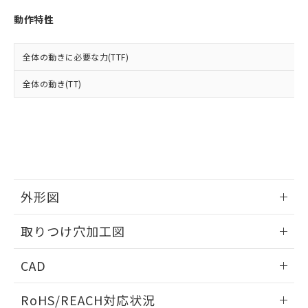
※3 非含有証明書ダウンロード
登録された部品リストについて、当社
動作特性
および当社の共同利用者が、当社の製
下記の非含有証明書をダウンロードするこ
品・サービスに関するお客様との取
とができます。
合意する
キャンセル
引・商談に必要な範囲で利用すること
全体の動きに必要な力(TTF)
をご了承ください。
EU RoHS指令（10物質）の非含有証明書
※当社の共同利用者とは、
"個人情報
全体の動き(TT)
51物質の非含有証明書（当社基準）
の共同利用に関して"
の「1.共同利
※本証明書は発行日時点で非含有を証明す
用者の範囲」に記載されている法人を
るもので、過去に遡って非含有を証明する
指します。
ものではありません。
また、RoHS指令のフタル酸エステル類４
物質の対応では、対応完了までの期間は出
荷製品に未対応品が混在することから備考
欄に対応日を記載しておりました。
外形図
既に当社にて対応品への在庫切替を完了
していることから、特段のことがない限
情報更新：2026/05/21
取りつけ穴加工図
り、2022年1月12日より割愛しておりま
す。
情報更新：2026/05/21
CAD
ログイン/会員登録いただくと、CADデータをダウンロー
RoHS/REACH対応状況
ドすることができます。