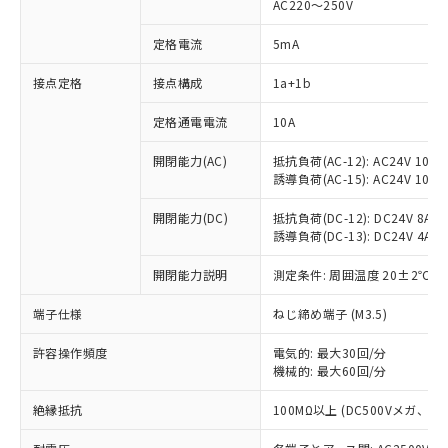
AC220～250V
定格電流
5mA
※1 対応状況
接点定格
接点構成
1a+1b
対応済み：EU RoHS指令（10物質）の
定格通電電流
10A
非含有に対応した製品が提供可能な商品で
開閉能力(AC)
抵抗負荷(AC-12): AC24V 10A/A
す。
誘導負荷(AC-15): AC24V 10A/AC
対応予定：EU RoHS指令（10物質）の非含
ご利用条件
有に対応した製品に切り替える予定のある
開閉能力(DC)
抵抗負荷(DC-12): DC24V 8A/DC
商品です。
誘導負荷(DC-13): DC24V 4A/DC
対応予定なし：EU RoHS指令（10物質）の
以下の条件をお読みいただき、同意のうえ
非含有に非対応の商品で、対応品を出す予
開閉能力説明
測定条件: 周囲温度 20±2℃、
ご利用ください。
定はありません。
調査・確認中：EU RoHS指令（10物質）の
端子仕様
ねじ締め端子 (M3.5)
本サービスは、当社制御機器事業取扱
※1 中国RoHS○×表
非含有の対応状況を調査中または確認中の
商品の当社在庫状況および標準価格
商品です。
許容操作頻度
電気的: 最大30回/分
(税抜)を提供させていただくもので
「○」：最大均質材料含有率が中国RoHSの
機械的: 最大60回/分
非該当品：ライセンス料など無形物で、有
す。
基準値以下であることを示します。
害物質有無と関係のない商品です。
当社制御機器事業取扱商品の中には、
絶縁抵抗
100MΩ以上 (DC500Vメガ、
「×」：最大均質材料含有率が中国RoHSの
仕入先様の事情により、非含有部品として
本サービスの対象外となる商品もある
基準値を超えていることを示します。
いたものが、含有品と判明した場合などや
当社は、これら貴社製品のうち、外国
ことをご了承ください。