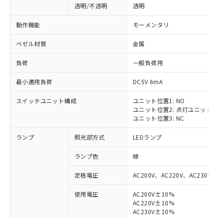
透明/不透明
透明
動作機能
モーメンタリ
ベゼル材質
金属
負荷
一般負荷用
最小適用負荷
DC5V 6mA
スイッチユニット構成
ユニット位置1: NO
ユニット位置2: 点灯ユニット
ユニット位置3: NC
ランプ
照光部方式
LEDランプ
ランプ色
緑
定格電圧
AC200V、AC220V、AC230V、
使用電圧
AC200V±10%
AC220V±10%
AC230V±10%