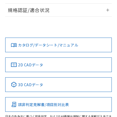
情報更新：2026/7/29
規格認証/適合状況
ログイン/会員登録
EU RoHS
注意事項・凡例
UL認証
CSA認証
CEマーキング
Yes
Yes
Yes
対応状況
対応予定月
※1
※2
ダウンロードデータをご利用いただく前に、以下を必ずお読
みください。
カタログ/データシート/マニュアル
対応済み
ソフトウェアの使用条件
LR型式承認
DNV型式承認
BV型式承認
KR型式承
（イギリス
（ノルウェー
（フランス
（韓国
船舶規格）
船舶規格）
船舶規格）
船舶規格
中国 RoHS
注意事項・凡例
2D CADデータ
No
No
No
No
中国 RoHS表
※1 ※2
3D CADデータ
この製品の規格認証/適合状況ページへ
Pb
Hg
Cd
Cr(VI)
その他の認証はこちらのページからご検索ください
該非判定見解書/項目別対比表
O
O
O
O
日本の外為法に基づく該非判定、およびEAR再輸出規制に関する見解が入手でき