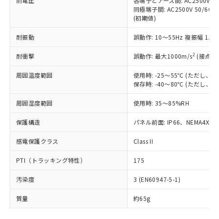
耐電圧
各端子とアース間: AC2500V 50/
「－」：未確認です。当社販売部門へお問
むを得ず変更することがあります。
為替および外国貿易法に定める商品
在庫状況および標準価格照会結果は、
同極端子間: AC2500V 50/60
い合わせください。
（以下｢規制貨物等」という）を輸出
(初期値)
記載している更新日時点での社内デー
*EU RoHS指令（10物質）：
または国外への提供する場合は、日本
記
タに基づき作成されるものであり、閲
説明
鉛(Pb) 1000ppm以下、 水銀(Hg) 1000ppm以下、 カド
*中国RoHS10物質の基準値 (GB/T26572)：
国政府の輸出許可(または役務取引許
耐振動
誤動作: 10～55Hz 複振幅 1.
号
覧された時点での実際の在庫および標
ミウム(Cd) 100ppm以下、
Pb(鉛) :1000ppm、 Hg(水銀) : 1000ppm、 Cd(カドミウ
可)を取得するなどの必要な手続きを
六価クロム(Cr(Ⅵ)) 1000ppm以下、ポリ臭化ビフェニル
ム) : 100ppm、
準価格とは異なる場合があることをご
類(PBB) 1000ppm以下、ポリ臭化ジフェニルエーテル類
2
Cr(Ⅵ)(六価クロム) : 1000ppm、 PBBs(ポリ臭化ビフェ
耐衝撃
誤動作: 最大1000m/s
(接点開
とります。
了承ください。
(PBDE) 1000ppm以下、フタル酸ビス(2-エチルヘキシ
○
一定数以上の在庫あり
ニル類) : 1000ppm、 PBDEs(ポリ臭化ジフェニルエーテ
当社は規制貨物を破棄する場合は、完
ル) (DEHP)(別名：DOP) 1000ppm以下、フタル酸ブチ
正式な納期状況および標準価格はお客
ル類) : 1000ppm、
周囲温度範囲
使用時: -25～55℃ (ただし
ルベンジル（BBP） 1000ppm以下、フタル酸ジブチル
全に破砕するなど、違法に輸出されな
DBP(フタル酸ジブチル) : 1000ppm、 DIBP(フタル酸ジ
様のお取引先、またはお客様担当のオ
（DBP） 1000ppm以下、フタル酸ジイソブチル
保存時: -40～80℃ (ただし
イソブチル) : 1000ppm、 BBP(フタル酸ブチルベンジ
△
一定数には満たないが在庫あり
いよう必要な手段を講じます。
ムロン制御機器販売店・当社販売員に
(DIBP) 1000ppm以下
ル) : 1000ppm、
当社は貴社製品を、核兵器、ミサイ
但し、RoHS指令で産業用監視および制御機器に対する
DEHP(フタル酸ビス(2-エチルヘキシル)) : 1000ppm
ご相談ください。
周囲湿度範囲
使用時: 35～85%RH
適用除外項目は除く。
ル、化学兵器、生物兵器またはその他
－
在庫なし(最新の在庫状況につ
オムロン制御機器販売店や当社販売拠
フタル酸エステル類の４物質については閾値を超える意
武器並びにこれらの製造装置等に一切
いては、お客様のお取引先、ま
図的な使用がないことを確認しています。
点は「
販売ネットワーク
」をご確認
保護構造
パネル前面: IP66、NEMA4X, N
※2 環境保護使用期限
使用いたしません。
たはお客様担当のオムロン制御
ください。
当社は、貴社製品を第三者に販売する
機器販売店・当社販売員にご確
感電保護クラス
Class II
在庫状況および標準価格結果を当社の
※2 対応予定月
「ｅ」：有害物質（10物質）のすべてが基
場合は、上記1、2および3の内容を当
認ください)
事前の承諾なく第三者に漏洩または開
準値以下であることを示します。
該第三者に通知します。また当社は、
PTI（トラッキング特性）
175
示しないようお願いします。
部品在庫の切り替え状況などにより、予定
「10」：通常の使用状況下において有害物
販売先および販売に係わる関係者が違
マイパーツ機能（部品リスト作成サー
空
受注生産機種、また在庫状況の
月が前後することがあります。
質が外部に漏えいし、環境に深刻な影響を
汚染度
3 (EN60947-5-1)
法に輸出するおそれがある場合は、取
ビス）をご利用いただくには、I-Web
白
情報を公開していない機種
及ぼさない年数を意味します。
り引きをいたしません。
メンバーズにご登録されている必要が
質量
約65g
「－」：未確認です。当社販売部門へお問
あります。
い合わせください。
お客様が当ウェブサイト上で当社にご