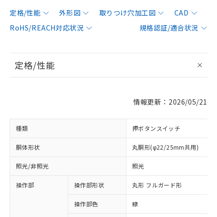
定格/性能
外形図
取りつけ穴加工図
CAD
RoHS/REACH対応状況
規格認証/適合状況
定格/性能
情報更新：2026/05/21
種類
押ボタンスイッチ
胴体形状
丸胴形(φ22/25mm共用)
照光/非照光
照光
操作部
操作部形状
丸形 フルガード形
操作部色
緑