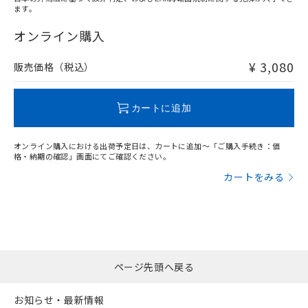
ます。
"対応済み"や非含有の記載がされた商品であっても、流通
在庫等で未対応品が混在する可能性があります。
オンライン購入
非含有品が必要な際は、弊社営業部門もしくは販売店へお
問い合わせください。
¥ 3,080
販売価格（税込）
この製品のRoHS/REACH対応状況ページへ
カートに追加
オンライン購入における出荷予定日は、カートに追加～「ご購入手続き：価
格・納期の確認」画面にてご確認ください。
カートをみる
ページ先頭へ戻る
お知らせ・最新情報