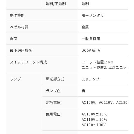
透明/不透明
透明
動作機能
モーメンタリ
ベゼル材質
金属
負荷
一般負荷用
最小適用負荷
DC5V 6mA
スイッチユニット構成
ユニット位置1: NO
ユニット位置2: 点灯ユニット
ランプ
照光部方式
LEDランプ
ランプ色
青
定格電圧
AC100V、AC110V、AC120V
使用電圧
AC100V±10%
AC110V±10%
※1 対応状況
AC100～130V