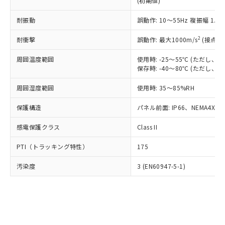
(初期値)
了承ください。
(PBDE) 1000ppm以下、フタル酸ビス(2-エチルヘキシ
○
一定数以上の在庫あり
ニル類) : 1000ppm、 PBDEs(ポリ臭化ジフェニルエーテ
当社は規制貨物を破棄する場合は、完
ル) (DEHP)(別名：DOP) 1000ppm以下、フタル酸ブチ
正式な納期状況および標準価格はお客
ル類) : 1000ppm、
ルベンジル（BBP） 1000ppm以下、フタル酸ジブチル
全に破砕するなど、違法に輸出されな
耐振動
DBP(フタル酸ジブチル) : 1000ppm、 DIBP(フタル酸ジ
誤動作: 10～55Hz 複振幅 1.
様のお取引先、またはお客様担当のオ
（DBP） 1000ppm以下、フタル酸ジイソブチル
イソブチル) : 1000ppm、 BBP(フタル酸ブチルベンジ
△
一定数には満たないが在庫あり
いよう必要な手段を講じます。
ムロン制御機器販売店・当社販売員に
(DIBP) 1000ppm以下
ル) : 1000ppm、
2
耐衝撃
誤動作: 最大1000m/s
(接点開
当社は貴社製品を、核兵器、ミサイ
但し、RoHS指令で産業用監視および制御機器に対する
DEHP(フタル酸ビス(2-エチルヘキシル)) : 1000ppm
ご相談ください。
適用除外項目は除く。
ル、化学兵器、生物兵器またはその他
－
在庫なし(最新の在庫状況につ
オムロン制御機器販売店や当社販売拠
フタル酸エステル類の４物質については閾値を超える意
周囲温度範囲
使用時: -25～55℃ (ただし
武器並びにこれらの製造装置等に一切
いては、お客様のお取引先、ま
図的な使用がないことを確認しています。
点は「
販売ネットワーク
」をご確認
保存時: -40～80℃ (ただし
※2 環境保護使用期限
使用いたしません。
たはお客様担当のオムロン制御
ください。
当社は、貴社製品を第三者に販売する
機器販売店・当社販売員にご確
在庫状況および標準価格結果を当社の
周囲湿度範囲
使用時: 35～85%RH
※2 対応予定月
「ｅ」：有害物質（10物質）のすべてが基
場合は、上記1、2および3の内容を当
認ください)
事前の承諾なく第三者に漏洩または開
準値以下であることを示します。
該第三者に通知します。また当社は、
示しないようお願いします。
保護構造
パネル前面: IP66、NEMA4X, N
部品在庫の切り替え状況などにより、予定
「10」：通常の使用状況下において有害物
販売先および販売に係わる関係者が違
マイパーツ機能（部品リスト作成サー
空
受注生産機種、また在庫状況の
月が前後することがあります。
質が外部に漏えいし、環境に深刻な影響を
法に輸出するおそれがある場合は、取
感電保護クラス
Class II
ビス）をご利用いただくには、I-Web
白
情報を公開していない機種
及ぼさない年数を意味します。
り引きをいたしません。
メンバーズにご登録されている必要が
「－」：未確認です。当社販売部門へお問
PTI（トラッキング特性）
175
あります。
い合わせください。
お客様が当ウェブサイト上で当社にご
※3 非含有証明書ダウンロード
汚染度
3 (EN60947-5-1)
登録された部品リストについて、当社
および当社の共同利用者が、当社の製
下記の非含有証明書をダウンロードするこ
品・サービスに関するお客様との取
とができます。
合意する
キャンセル
引・商談に必要な範囲で利用すること
をご了承ください。
EU RoHS指令（10物質）の非含有証明書
※当社の共同利用者とは、
"個人情報