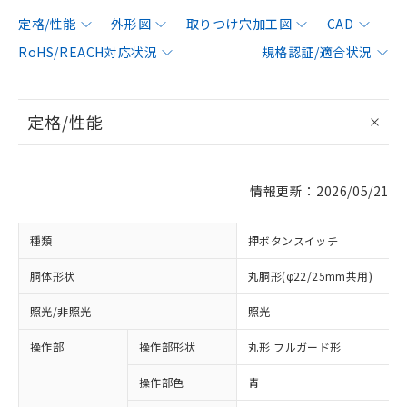
定格/性能
外形図
取りつけ穴加工図
CAD
RoHS/REACH対応状況
規格認証/適合状況
定格/性能
情報更新：2026/05/21
種類
押ボタンスイッチ
胴体形状
丸胴形(φ22/25mm共用)
照光/非照光
照光
操作部
操作部形状
丸形 フルガード形
操作部色
青