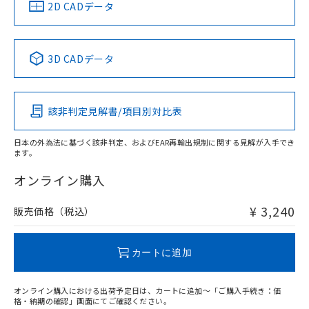
中国 RoHS
注意事項・凡例
2D CADデータ
中国 RoHS表
※1 ※2
3D CADデータ
Pb
Hg
Cd
Cr(VI)
該非判定見解書/項目別対比表
O
O
O
O
日本の外為法に基づく該非判定、およびEAR再輸出規制に関する見解が入手でき
ます。
"対応済み"や非含有の記載がされた商品であっても、流通
在庫等で未対応品が混在する可能性があります。
オンライン購入
非含有品が必要な際は、弊社営業部門もしくは販売店へお
問い合わせください。
¥ 3,240
販売価格（税込）
この製品のRoHS/REACH対応状況ページへ
カートに追加
オンライン購入における出荷予定日は、カートに追加～「ご購入手続き：価
格・納期の確認」画面にてご確認ください。