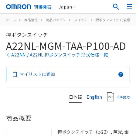
制御機器
Japan
ホーム
>
商品情報
>
商品カテゴリ
>
スイッチ
>
押ボタンスイッチ/表示灯
押ボタンスイッチ
A22NL-MGM-TAA-P100-AD
A22NN / A22NL 押ボタンスイッチ 形式仕様一覧
マイリストに追加
日本語
English
PDF出力
商品概要
押ボタンスイッチ（φ22）, 照光, 金