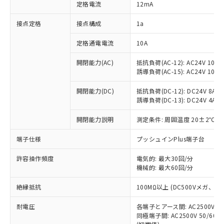
対応済み：EU RoHS指令（10物質）の
定格電流
12mA
非含有に対応した製品が提供可能な商品で
す。
接点定格
接点構成
1a
対応予定：EU RoHS指令（10物質）の非含
ご利用条件
有に対応した製品に切り替える予定のある
定格通電電流
10A
商品です。
開閉能力(AC)
抵抗負荷(AC-12): AC24V 10A/A
対応予定なし：EU RoHS指令（10物質）の
以下の条件をお読みいただき、同意のうえ
誘導負荷(AC-15): AC24V 10A/AC
非含有に非対応の商品で、対応品を出す予
ご利用ください。
定はありません。
開閉能力(DC)
抵抗負荷(DC-12): DC24V 8A/DC
調査・確認中：EU RoHS指令（10物質）の
本サービスは、当社制御機器事業取扱
誘導負荷(DC-13): DC24V 4A/DC
※1 中国RoHS○×表
非含有の対応状況を調査中または確認中の
商品の当社在庫状況および標準価格
商品です。
開閉能力説明
測定条件: 周囲温度 20±2℃、
(税抜)を提供させていただくもので
「○」：最大均質材料含有率が中国RoHSの
非該当品：ライセンス料など無形物で、有
す。
基準値以下であることを示します。
害物質有無と関係のない商品です。
端子仕様
プッシュインPlus端子台
当社制御機器事業取扱商品の中には、
「×」：最大均質材料含有率が中国RoHSの
仕入先様の事情により、非含有部品として
本サービスの対象外となる商品もある
基準値を超えていることを示します。
いたものが、含有品と判明した場合などや
許容操作頻度
電気的: 最大30回/分
当社は、これら貴社製品のうち、外国
ことをご了承ください。
「－」：未確認です。当社販売部門へお問
機械的: 最大60回/分
むを得ず変更することがあります。
為替および外国貿易法に定める商品
在庫状況および標準価格照会結果は、
い合わせください。
（以下｢規制貨物等」という）を輸出
記載している更新日時点での社内デー
絶縁抵抗
100MΩ以上 (DC500Vメガ、
*EU RoHS指令（10物質）：
または国外への提供する場合は、日本
記
タに基づき作成されるものであり、閲
説明
鉛(Pb) 1000ppm以下、 水銀(Hg) 1000ppm以下、 カド
*中国RoHS10物質の基準値 (GB/T26572)：
国政府の輸出許可(または役務取引許
号
覧された時点での実際の在庫および標
ミウム(Cd) 100ppm以下、
耐電圧
Pb(鉛) :1000ppm、 Hg(水銀) : 1000ppm、 Cd(カドミウ
各端子とアース間: AC2500V 50/
可)を取得するなどの必要な手続きを
六価クロム(Cr(Ⅵ)) 1000ppm以下、ポリ臭化ビフェニル
ム) : 100ppm、
準価格とは異なる場合があることをご
同極端子間: AC2500V 50/60
類(PBB) 1000ppm以下、ポリ臭化ジフェニルエーテル類
Cr(Ⅵ)(六価クロム) : 1000ppm、 PBBs(ポリ臭化ビフェ
とります。