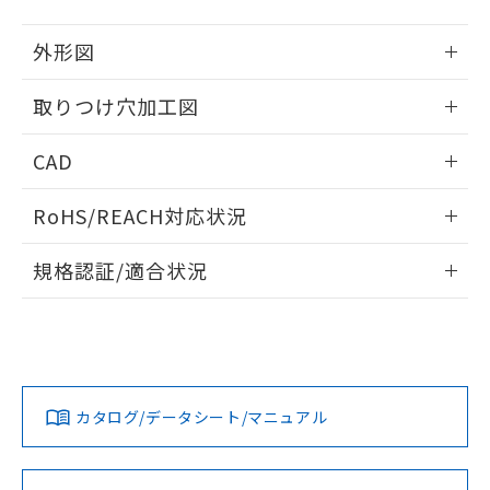
51物質の非含有証明書（当社基準）
の共同利用に関して"
の「1.共同利
※本証明書は発行日時点で非含有を証明す
用者の範囲」に記載されている法人を
外形図
るもので、過去に遡って非含有を証明する
指します。
ものではありません。
情報更新：2026/05/21
取りつけ穴加工図
また、RoHS指令のフタル酸エステル類４
物質の対応では、対応完了までの期間は出
情報更新：2026/05/21
荷製品に未対応品が混在することから備考
CAD
欄に対応日を記載しておりました。
既に当社にて対応品への在庫切替を完了
ログイン/会員登録いただくと、CADデータをダウンロー
RoHS/REACH対応状況
していることから、特段のことがない限
ドすることができます。
り、2022年1月12日より割愛しておりま
情報更新：2026/7/29
す。
規格認証/適合状況
ログイン/会員登録
EU RoHS
注意事項・凡例
A22NL-MGM-TAA-P100-ADについての規格認証/適合状況に
ついては、「カスタマーサポートセンタ お客様相談室」また
は貴社担当オムロン営業員または販売店にお問い合わせくだ
対応状況
対応予定月
※1
※2
さい。
ダウンロードデータをご利用いただく前に、以下を必ずお読
みください。
カタログ/データシート/マニュアル
対応済み
ソフトウェアの使用条件
お問い合わせ