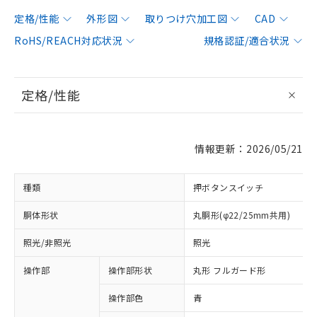
定格/性能
外形図
取りつけ穴加工図
CAD
RoHS/REACH対応状況
規格認証/適合状況
定格/性能
情報更新：2026/05/21
種類
押ボタンスイッチ
胴体形状
丸胴形(φ22/25mm共用)
照光/非照光
照光
操作部
操作部形状
丸形 フルガード形
操作部色
青