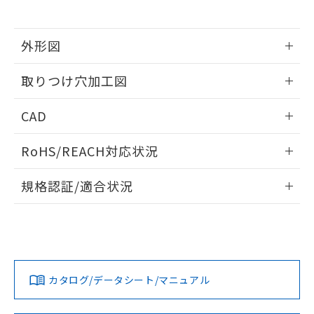
※当社の共同利用者とは、
"個人情報
51物質の非含有証明書（当社基準）
の共同利用に関して"
の「1.共同利
※本証明書は発行日時点で非含有を証明す
用者の範囲」に記載されている法人を
るもので、過去に遡って非含有を証明する
外形図
指します。
ものではありません。
情報更新：2026/05/21
また、RoHS指令のフタル酸エステル類４
取りつけ穴加工図
物質の対応では、対応完了までの期間は出
荷製品に未対応品が混在することから備考
情報更新：2026/05/21
CAD
欄に対応日を記載しておりました。
既に当社にて対応品への在庫切替を完了
ログイン/会員登録いただくと、CADデータをダウンロー
していることから、特段のことがない限
RoHS/REACH対応状況
ドすることができます。
り、2022年1月12日より割愛しておりま
す。
情報更新：2026/7/29
規格認証/適合状況
ログイン/会員登録
EU RoHS
注意事項・凡例
UL認証
CSA認証
CEマーキング
Yes
Yes
Yes
対応状況
対応予定月
※1
※2
ダウンロードデータをご利用いただく前に、以下を必ずお読
みください。
カタログ/データシート/マニュアル
対応済み
ソフトウェアの使用条件
LR型式承認
DNV型式承認
BV型式承認
KR型式承
（イギリス
（ノルウェー
（フランス
（韓国