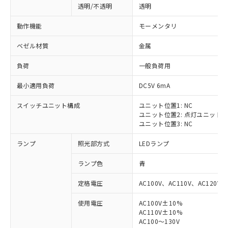
透明/不透明
透明
動作機能
モーメンタリ
ベゼル材質
金属
負荷
一般負荷用
最小適用負荷
DC5V 6mA
スイッチユニット構成
ユニット位置1: NC
ユニット位置2: 点灯ユニット
ユニット位置3: NC
ランプ
照光部方式
LEDランプ
ランプ色
青
定格電圧
AC100V、AC110V、AC120V
使用電圧
AC100V±10%
※1 対応状況
AC110V±10%
AC100～130V