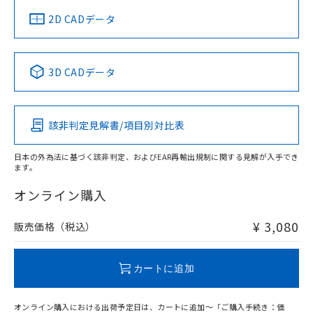
船舶規格）
船舶規格）
船舶規格）
船舶規格
中国 RoHS
注意事項・凡例
2D CADデータ
No
No
No
No
中国 RoHS表
※1 ※2
3D CADデータ
この製品の規格認証/適合状況ページへ
Pb
Hg
Cd
Cr(VI)
その他の認証はこちらのページからご検索ください
該非判定見解書/項目別対比表
O
O
O
O
日本の外為法に基づく該非判定、およびEAR再輸出規制に関する見解が入手でき
ます。
"対応済み"や非含有の記載がされた商品であっても、流通
在庫等で未対応品が混在する可能性があります。
オンライン購入
非含有品が必要な際は、弊社営業部門もしくは販売店へお
問い合わせください。
¥ 3,080
販売価格（税込）
この製品のRoHS/REACH対応状況ページへ
カートに追加
オンライン購入における出荷予定日は、カートに追加～「ご購入手続き：価