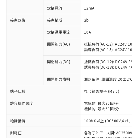
対応済み：EU RoHS指令（10物質）の
定格電流
12mA
非含有に対応した製品が提供可能な商品で
す。
接点定格
接点構成
2b
対応予定：EU RoHS指令（10物質）の非含
ご利用条件
有に対応した製品に切り替える予定のある
定格通電電流
10A
商品です。
対応予定なし：EU RoHS指令（10物質）の
開閉能力(AC)
抵抗負荷(AC-12): AC24V 10A/A
以下の条件をお読みいただき、同意のうえ
非含有に非対応の商品で、対応品を出す予
誘導負荷(AC-15): AC24V 10A/AC
ご利用ください。
定はありません。
調査・確認中：EU RoHS指令（10物質）の
開閉能力(DC)
抵抗負荷(DC-12): DC24V 8A/DC
本サービスは、当社制御機器事業取扱
※1 中国RoHS○×表
誘導負荷(DC-13): DC24V 4A/DC
非含有の対応状況を調査中または確認中の
商品の当社在庫状況および標準価格
商品です。
(税抜)を提供させていただくもので
開閉能力説明
測定条件: 周囲温度 20±2℃、
「○」：最大均質材料含有率が中国RoHSの
非該当品：ライセンス料など無形物で、有
す。
基準値以下であることを示します。
害物質有無と関係のない商品です。
当社制御機器事業取扱商品の中には、
端子仕様
ねじ締め端子 (M3.5)
「×」：最大均質材料含有率が中国RoHSの
仕入先様の事情により、非含有部品として
本サービスの対象外となる商品もある
基準値を超えていることを示します。
いたものが、含有品と判明した場合などや
当社は、これら貴社製品のうち、外国
ことをご了承ください。
許容操作頻度
電気的: 最大30回/分
「－」：未確認です。当社販売部門へお問
むを得ず変更することがあります。
為替および外国貿易法に定める商品
機械的: 最大60回/分
在庫状況および標準価格照会結果は、
い合わせください。
（以下｢規制貨物等」という）を輸出
記載している更新日時点での社内デー
*EU RoHS指令（10物質）：
または国外への提供する場合は、日本
絶縁抵抗
100MΩ以上 (DC500Vメガ、
記
タに基づき作成されるものであり、閲
説明
鉛(Pb) 1000ppm以下、 水銀(Hg) 1000ppm以下、 カド
*中国RoHS10物質の基準値 (GB/T26572)：
国政府の輸出許可(または役務取引許
号
覧された時点での実際の在庫および標
ミウム(Cd) 100ppm以下、
Pb(鉛) :1000ppm、 Hg(水銀) : 1000ppm、 Cd(カドミウ
耐電圧
各端子とアース間: AC2500V 50/
可)を取得するなどの必要な手続きを
六価クロム(Cr(Ⅵ)) 1000ppm以下、ポリ臭化ビフェニル
ム) : 100ppm、
準価格とは異なる場合があることをご