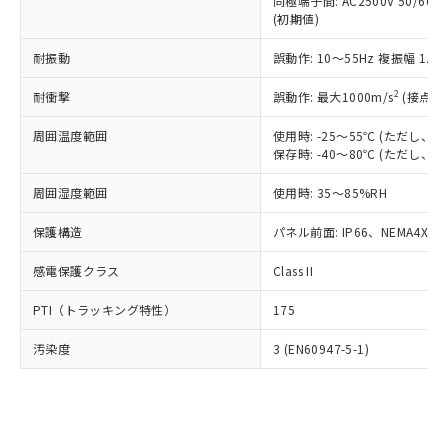
類(PBB) 1000ppm以下、ポリ臭化ジフェニルエーテル類
同極端子間: AC2500V 50/60
Cr(Ⅵ)(六価クロム) : 1000ppm、 PBBs(ポリ臭化ビフェ
とります。
了承ください。
(PBDE) 1000ppm以下、フタル酸ビス(2-エチルヘキシ
○
一定数以上の在庫あり
ニル類) : 1000ppm、 PBDEs(ポリ臭化ジフェニルエーテ
(初期値)
当社は規制貨物を破棄する場合は、完
ル) (DEHP)(別名：DOP) 1000ppm以下、フタル酸ブチ
正式な納期状況および標準価格はお客
ル類) : 1000ppm、
ルベンジル（BBP） 1000ppm以下、フタル酸ジブチル
全に破砕するなど、違法に輸出されな
DBP(フタル酸ジブチル) : 1000ppm、 DIBP(フタル酸ジ
様のお取引先、またはお客様担当のオ
耐振動
誤動作: 10～55Hz 複振幅 1.
（DBP） 1000ppm以下、フタル酸ジイソブチル
イソブチル) : 1000ppm、 BBP(フタル酸ブチルベンジ
△
一定数には満たないが在庫あり
いよう必要な手段を講じます。
ムロン制御機器販売店・当社販売員に
(DIBP) 1000ppm以下
ル) : 1000ppm、
当社は貴社製品を、核兵器、ミサイ
但し、RoHS指令で産業用監視および制御機器に対する
DEHP(フタル酸ビス(2-エチルヘキシル)) : 1000ppm
ご相談ください。
2
耐衝撃
誤動作: 最大1000m/s
(接点開
適用除外項目は除く。
ル、化学兵器、生物兵器またはその他
－
在庫なし(最新の在庫状況につ
オムロン制御機器販売店や当社販売拠
フタル酸エステル類の４物質については閾値を超える意
武器並びにこれらの製造装置等に一切
いては、お客様のお取引先、ま
周囲温度範囲
図的な使用がないことを確認しています。
使用時: -25～55℃ (ただし
点は「
販売ネットワーク
」をご確認
※2 環境保護使用期限
使用いたしません。
保存時: -40～80℃ (ただし
たはお客様担当のオムロン制御
ください。
当社は、貴社製品を第三者に販売する
機器販売店・当社販売員にご確
在庫状況および標準価格結果を当社の
※2 対応予定月
「ｅ」：有害物質（10物質）のすべてが基
周囲湿度範囲
使用時: 35～85%RH
場合は、上記1、2および3の内容を当
認ください)
事前の承諾なく第三者に漏洩または開
準値以下であることを示します。
該第三者に通知します。また当社は、
示しないようお願いします。
保護構造
パネル前面: IP66、NEMA4X, N
部品在庫の切り替え状況などにより、予定
「10」：通常の使用状況下において有害物
販売先および販売に係わる関係者が違
マイパーツ機能（部品リスト作成サー
空
受注生産機種、また在庫状況の
月が前後することがあります。
質が外部に漏えいし、環境に深刻な影響を
法に輸出するおそれがある場合は、取
ビス）をご利用いただくには、I-Web
白
情報を公開していない機種
感電保護クラス
Class II
及ぼさない年数を意味します。
り引きをいたしません。
メンバーズにご登録されている必要が
「－」：未確認です。当社販売部門へお問
あります。
PTI（トラッキング特性）
175
い合わせください。
お客様が当ウェブサイト上で当社にご
※3 非含有証明書ダウンロード
登録された部品リストについて、当社
汚染度
3 (EN60947-5-1)
および当社の共同利用者が、当社の製
下記の非含有証明書をダウンロードするこ
品・サービスに関するお客様との取
とができます。
合意する
キャンセル
引・商談に必要な範囲で利用すること
をご了承ください。
EU RoHS指令（10物質）の非含有証明書