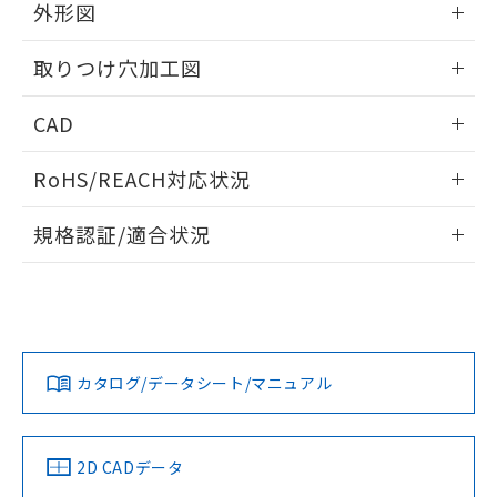
の共同利用に関して"
の「1.共同利
外形図
※本証明書は発行日時点で非含有を証明す
用者の範囲」に記載されている法人を
るもので、過去に遡って非含有を証明する
指します。
情報更新：2026/05/21
ものではありません。
取りつけ穴加工図
また、RoHS指令のフタル酸エステル類４
物質の対応では、対応完了までの期間は出
情報更新：2026/05/21
CAD
荷製品に未対応品が混在することから備考
欄に対応日を記載しておりました。
ログイン/会員登録いただくと、CADデータをダウンロー
RoHS/REACH対応状況
既に当社にて対応品への在庫切替を完了
ドすることができます。
していることから、特段のことがない限
情報更新：2026/7/29
り、2022年1月12日より割愛しておりま
規格認証/適合状況
す。
ログイン/会員登録
EU RoHS
注意事項・凡例
UL認証
CSA認証
CEマーキング
Yes
Yes
Yes
対応状況
対応予定月
※1
※2
ダウンロードデータをご利用いただく前に、以下を必ずお読
みください。
カタログ/データシート/マニュアル
対応済み
ソフトウェアの使用条件
LR型式承認
DNV型式承認
BV型式承認
KR型式承
（イギリス
（ノルウェー
（フランス
（韓国
船舶規格）
船舶規格）
船舶規格）
船舶規格
中国 RoHS
注意事項・凡例
2D CADデータ