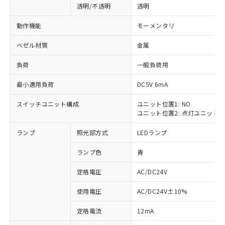
透明/不透明
透明
動作機能
モーメンタリ
ベゼル材質
金属
負荷
一般負荷用
最小適用負荷
DC5V 6mA
スイッチユニット構成
ユニット位置1: NO
ユニット位置2: 点灯ユニット
ランプ
照光部方式
LEDランプ
ランプ色
青
定格電圧
AC/DC24V
使用電圧
AC/DC24V±10%
※1 対応状況
定格電流
12mA
対応済み：EU RoHS指令（10物質）の