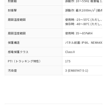
当社は規制貨物を破棄する場合は、完
耐振動
ル) (DEHP)(別名：DOP) 1000ppm以下、フタル酸ブチ
誤動作: 10～55Hz 複振幅 1.
正式な納期状況および標準価格はお客
ル類) : 1000ppm、
ルベンジル（BBP） 1000ppm以下、フタル酸ジブチル
全に破砕するなど、違法に輸出されな
DBP(フタル酸ジブチル) : 1000ppm、 DIBP(フタル酸ジ
様のお取引先、またはお客様担当のオ
（DBP） 1000ppm以下、フタル酸ジイソブチル
イソブチル) : 1000ppm、 BBP(フタル酸ブチルベンジ
△
一定数には満たないが在庫あり
いよう必要な手段を講じます。
2
耐衝撃
誤動作: 最大1000m/s
(接点開
ムロン制御機器販売店・当社販売員に
(DIBP) 1000ppm以下
ル) : 1000ppm、
当社は貴社製品を、核兵器、ミサイ
但し、RoHS指令で産業用監視および制御機器に対する
DEHP(フタル酸ビス(2-エチルヘキシル)) : 1000ppm
ご相談ください。
適用除外項目は除く。
周囲温度範囲
使用時: -25～55℃ (ただし
ル、化学兵器、生物兵器またはその他
－
在庫なし(最新の在庫状況につ
オムロン制御機器販売店や当社販売拠
フタル酸エステル類の４物質については閾値を超える意
保存時: -40～80℃ (ただし
武器並びにこれらの製造装置等に一切
いては、お客様のお取引先、ま
図的な使用がないことを確認しています。
点は「
販売ネットワーク
」をご確認
※2 環境保護使用期限
使用いたしません。
たはお客様担当のオムロン制御
ください。
周囲湿度範囲
使用時: 35～85%RH
当社は、貴社製品を第三者に販売する
機器販売店・当社販売員にご確
在庫状況および標準価格結果を当社の
※2 対応予定月
「ｅ」：有害物質（10物質）のすべてが基
場合は、上記1、2および3の内容を当
認ください)
事前の承諾なく第三者に漏洩または開
保護構造
パネル前面: IP66、NEMA4X, N
準値以下であることを示します。
該第三者に通知します。また当社は、
示しないようお願いします。
部品在庫の切り替え状況などにより、予定
「10」：通常の使用状況下において有害物
販売先および販売に係わる関係者が違
マイパーツ機能（部品リスト作成サー
感電保護クラス
Class II
空
受注生産機種、また在庫状況の
月が前後することがあります。
質が外部に漏えいし、環境に深刻な影響を
法に輸出するおそれがある場合は、取
ビス）をご利用いただくには、I-Web
白
情報を公開していない機種
及ぼさない年数を意味します。
り引きをいたしません。
PTI（トラッキング特性）
175
メンバーズにご登録されている必要が
「－」：未確認です。当社販売部門へお問
あります。
い合わせください。
汚染度
3 (EN60947-5-1)
お客様が当ウェブサイト上で当社にご
※3 非含有証明書ダウンロード
登録された部品リストについて、当社
および当社の共同利用者が、当社の製
下記の非含有証明書をダウンロードするこ
品・サービスに関するお客様との取
とができます。
合意する
キャンセル
引・商談に必要な範囲で利用すること
をご了承ください。
EU RoHS指令（10物質）の非含有証明書
※当社の共同利用者とは、
"個人情報
51物質の非含有証明書（当社基準）