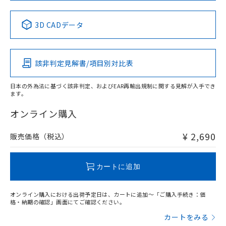
No
No
No
No
中国 RoHS表
※1 ※2
3D CADデータ
この製品の規格認証/適合状況ページへ
Pb
Hg
Cd
Cr(VI)
その他の認証はこちらのページからご検索ください
該非判定見解書/項目別対比表
X
O
O
O
日本の外為法に基づく該非判定、およびEAR再輸出規制に関する見解が入手でき
ます。
"対応済み"や非含有の記載がされた商品であっても、流通
在庫等で未対応品が混在する可能性があります。
オンライン購入
非含有品が必要な際は、弊社営業部門もしくは販売店へお
問い合わせください。
¥ 2,690
販売価格（税込）
この製品のRoHS/REACH対応状況ページへ
カートに追加
オンライン購入における出荷予定日は、カートに追加～「ご購入手続き：価
格・納期の確認」画面にてご確認ください。
カートをみる