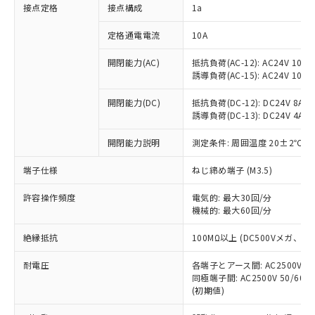
非含有に対応した製品が提供可能な商品で
接点定格
接点構成
1a
す。
対応予定：EU RoHS指令（10物質）の非含
定格通電電流
10A
ご利用条件
有に対応した製品に切り替える予定のある
商品です。
開閉能力(AC)
抵抗負荷(AC-12): AC24V 10A/A
誘導負荷(AC-15): AC24V 10A/AC
対応予定なし：EU RoHS指令（10物質）の
以下の条件をお読みいただき、同意のうえ
非含有に非対応の商品で、対応品を出す予
ご利用ください。
開閉能力(DC)
抵抗負荷(DC-12): DC24V 8A/DC
定はありません。
誘導負荷(DC-13): DC24V 4A/DC
調査・確認中：EU RoHS指令（10物質）の
本サービスは、当社制御機器事業取扱
※1 中国RoHS○×表
非含有の対応状況を調査中または確認中の
商品の当社在庫状況および標準価格
開閉能力説明
測定条件: 周囲温度 20±2℃、
商品です。
(税抜)を提供させていただくもので
「○」：最大均質材料含有率が中国RoHSの
非該当品：ライセンス料など無形物で、有
端子仕様
ねじ締め端子 (M3.5)
す。
基準値以下であることを示します。
害物質有無と関係のない商品です。
当社制御機器事業取扱商品の中には、
「×」：最大均質材料含有率が中国RoHSの
仕入先様の事情により、非含有部品として
許容操作頻度
電気的: 最大30回/分
本サービスの対象外となる商品もある
基準値を超えていることを示します。
いたものが、含有品と判明した場合などや
機械的: 最大60回/分
当社は、これら貴社製品のうち、外国
ことをご了承ください。
「－」：未確認です。当社販売部門へお問
むを得ず変更することがあります。
為替および外国貿易法に定める商品
在庫状況および標準価格照会結果は、
い合わせください。
絶縁抵抗
100MΩ以上 (DC500Vメガ、
（以下｢規制貨物等」という）を輸出
記載している更新日時点での社内デー
*EU RoHS指令（10物質）：
または国外への提供する場合は、日本
記
タに基づき作成されるものであり、閲
説明
耐電圧
鉛(Pb) 1000ppm以下、 水銀(Hg) 1000ppm以下、 カド
各端子とアース間: AC2500V 50/
*中国RoHS10物質の基準値 (GB/T26572)：
国政府の輸出許可(または役務取引許
号
覧された時点での実際の在庫および標
ミウム(Cd) 100ppm以下、
Pb(鉛) :1000ppm、 Hg(水銀) : 1000ppm、 Cd(カドミウ
同極端子間: AC2500V 50/60
可)を取得するなどの必要な手続きを
六価クロム(Cr(Ⅵ)) 1000ppm以下、ポリ臭化ビフェニル
ム) : 100ppm、
準価格とは異なる場合があることをご
(初期値)
類(PBB) 1000ppm以下、ポリ臭化ジフェニルエーテル類
Cr(Ⅵ)(六価クロム) : 1000ppm、 PBBs(ポリ臭化ビフェ
とります。
了承ください。
(PBDE) 1000ppm以下、フタル酸ビス(2-エチルヘキシ
○
一定数以上の在庫あり
ニル類) : 1000ppm、 PBDEs(ポリ臭化ジフェニルエーテ