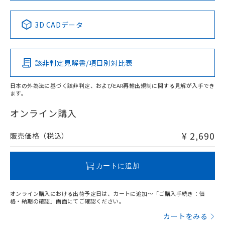
No
No
No
No
中国 RoHS表
※1 ※2
3D CADデータ
この製品の規格認証/適合状況ページへ
Pb
Hg
Cd
Cr(VI)
その他の認証はこちらのページからご検索ください
該非判定見解書/項目別対比表
X
O
O
O
日本の外為法に基づく該非判定、およびEAR再輸出規制に関する見解が入手でき
ます。
"対応済み"や非含有の記載がされた商品であっても、流通
在庫等で未対応品が混在する可能性があります。
オンライン購入
非含有品が必要な際は、弊社営業部門もしくは販売店へお
問い合わせください。
¥ 2,690
販売価格（税込）
この製品のRoHS/REACH対応状況ページへ
カートに追加
オンライン購入における出荷予定日は、カートに追加～「ご購入手続き：価
格・納期の確認」画面にてご確認ください。
カートをみる