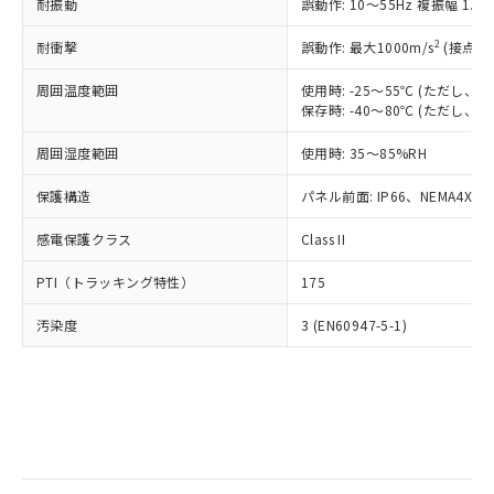
当社は規制貨物を破棄する場合は、完
耐振動
ル) (DEHP)(別名：DOP) 1000ppm以下、フタル酸ブチ
誤動作: 10～55Hz 複振幅 1.
正式な納期状況および標準価格はお客
ル類) : 1000ppm、
ルベンジル（BBP） 1000ppm以下、フタル酸ジブチル
全に破砕するなど、違法に輸出されな
DBP(フタル酸ジブチル) : 1000ppm、 DIBP(フタル酸ジ
様のお取引先、またはお客様担当のオ
（DBP） 1000ppm以下、フタル酸ジイソブチル
イソブチル) : 1000ppm、 BBP(フタル酸ブチルベンジ
△
一定数には満たないが在庫あり
いよう必要な手段を講じます。
2
耐衝撃
誤動作: 最大1000m/s
(接点開
ムロン制御機器販売店・当社販売員に
(DIBP) 1000ppm以下
ル) : 1000ppm、
当社は貴社製品を、核兵器、ミサイ
但し、RoHS指令で産業用監視および制御機器に対する
DEHP(フタル酸ビス(2-エチルヘキシル)) : 1000ppm
ご相談ください。
適用除外項目は除く。
周囲温度範囲
使用時: -25～55℃ (ただし
ル、化学兵器、生物兵器またはその他
－
在庫なし(最新の在庫状況につ
オムロン制御機器販売店や当社販売拠
フタル酸エステル類の４物質については閾値を超える意
保存時: -40～80℃ (ただし
武器並びにこれらの製造装置等に一切
いては、お客様のお取引先、ま
図的な使用がないことを確認しています。
点は「
販売ネットワーク
」をご確認
※2 環境保護使用期限
使用いたしません。
たはお客様担当のオムロン制御
ください。
周囲湿度範囲
使用時: 35～85%RH
当社は、貴社製品を第三者に販売する
機器販売店・当社販売員にご確
在庫状況および標準価格結果を当社の
※2 対応予定月
「ｅ」：有害物質（10物質）のすべてが基
場合は、上記1、2および3の内容を当
認ください)
事前の承諾なく第三者に漏洩または開
保護構造
パネル前面: IP66、NEMA4X, N
準値以下であることを示します。
該第三者に通知します。また当社は、
示しないようお願いします。
部品在庫の切り替え状況などにより、予定
「10」：通常の使用状況下において有害物
販売先および販売に係わる関係者が違
マイパーツ機能（部品リスト作成サー
感電保護クラス
Class II
空
受注生産機種、また在庫状況の
月が前後することがあります。
質が外部に漏えいし、環境に深刻な影響を
法に輸出するおそれがある場合は、取
ビス）をご利用いただくには、I-Web
白
情報を公開していない機種
及ぼさない年数を意味します。
り引きをいたしません。
PTI（トラッキング特性）
175
メンバーズにご登録されている必要が
「－」：未確認です。当社販売部門へお問
あります。
い合わせください。
汚染度
3 (EN60947-5-1)
お客様が当ウェブサイト上で当社にご
※3 非含有証明書ダウンロード
登録された部品リストについて、当社
および当社の共同利用者が、当社の製
下記の非含有証明書をダウンロードするこ
品・サービスに関するお客様との取
とができます。
合意する
キャンセル
引・商談に必要な範囲で利用すること
をご了承ください。
EU RoHS指令（10物質）の非含有証明書
※当社の共同利用者とは、
"個人情報
51物質の非含有証明書（当社基準）