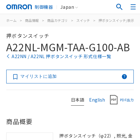
制御機器
Japan
ホーム
>
商品情報
>
商品カテゴリ
>
スイッチ
>
押ボタンスイッチ/表示灯
押ボタンスイッチ
A22NL-MGM-TAA-G100-AB
A22NN / A22NL 押ボタンスイッチ 形式仕様一覧
マイリストに追加
日本語
English
PDF出力
商品概要
押ボタンスイッチ（φ22）, 照光, 金