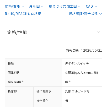
定格/性能
外形図
取りつけ穴加工図
CAD
RoHS/REACH対応状況
規格認証/適合状況
定格/性能
情報更新：2026/05/21
種類
押ボタンスイッチ
胴体形状
丸胴形(φ22/25mm共用)
照光/非照光
照光
操作部
操作部形状
丸形 フルガード形
操作部色
青