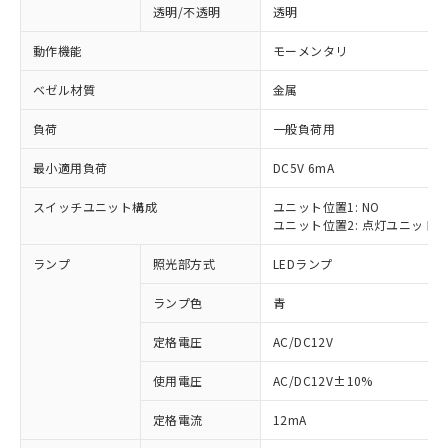
透明/不透明
透明
動作機能
モーメンタリ
ベゼル材質
金属
負荷
一般負荷用
最小適用負荷
DC5V 6mA
スイッチユニット構成
ユニット位置1: NO
ユニット位置2: 点灯ユニット
ランプ
照光部方式
LEDランプ
ランプ色
青
定格電圧
AC/DC12V
使用電圧
AC/DC12V±10%
※1 対応状況
定格電流
12mA
対応済み：EU RoHS指令（10物質）の