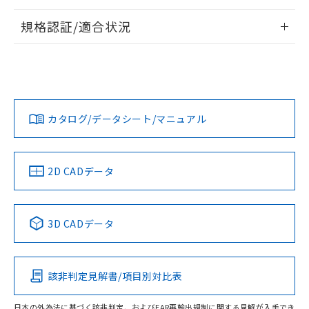
情報更新：2026/7/29
規格認証/適合状況
ログイン/会員登録
EU RoHS
注意事項・凡例
A22NL-MGA-TYA-P102-YEについての規格認証/適合状況につ
いては、「カスタマーサポートセンタ お客様相談室」または
貴社担当オムロン営業員または販売店にお問い合わせくださ
対応状況
対応予定月
※1
※2
い。
ダウンロードデータをご利用いただく前に、以下を必ずお読
みください。
カタログ/データシート/マニュアル
対応済み
ソフトウェアの使用条件
お問い合わせ
中国 RoHS
注意事項・凡例
2D CADデータ
中国 RoHS表
※1 ※2
3D CADデータ
Pb
Hg
Cd
Cr(VI)
該非判定見解書/項目別対比表
O
O
O
O
日本の外為法に基づく該非判定、およびEAR再輸出規制に関する見解が入手でき