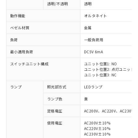
透明/不透明
透明
動作機能
オルタネイト
ベゼル材質
金属
負荷
一般負荷用
最小適用負荷
DC5V 6mA
スイッチユニット構成
ユニット位置1: NO
ユニット位置2: 点灯ユニット
ユニット位置3: NC
ランプ
照光部方式
LEDランプ
ランプ色
黄
定格電圧
AC200V、AC220V、AC230V、
使用電圧
AC200V±10%
AC220V±10%
AC230V±10%