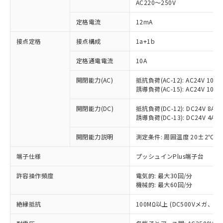
AC220～250V
定格電流
12mA
※1 対応状況
接点定格
接点構成
1a+1b
対応済み：EU RoHS指令（10物質）の
定格通電電流
10A
非含有に対応した製品が提供可能な商品で
開閉能力(AC)
抵抗負荷(AC-12): AC24V 10A/A
す。
誘導負荷(AC-15): AC24V 10A/AC
対応予定：EU RoHS指令（10物質）の非含
ご利用条件
有に対応した製品に切り替える予定のある
開閉能力(DC)
抵抗負荷(DC-12): DC24V 8A/DC
商品です。
誘導負荷(DC-13): DC24V 4A/DC
対応予定なし：EU RoHS指令（10物質）の
以下の条件をお読みいただき、同意のうえ
非含有に非対応の商品で、対応品を出す予
開閉能力説明
測定条件: 周囲温度 20±2℃、
ご利用ください。
定はありません。
調査・確認中：EU RoHS指令（10物質）の
端子仕様
プッシュインPlus端子台
本サービスは、当社制御機器事業取扱
※1 中国RoHS○×表
非含有の対応状況を調査中または確認中の
商品の当社在庫状況および標準価格
商品です。
許容操作頻度
電気的: 最大30回/分
(税抜)を提供させていただくもので
「○」：最大均質材料含有率が中国RoHSの
機械的: 最大60回/分
非該当品：ライセンス料など無形物で、有
す。
基準値以下であることを示します。
害物質有無と関係のない商品です。
当社制御機器事業取扱商品の中には、
絶縁抵抗
100MΩ以上 (DC500Vメガ、
「×」：最大均質材料含有率が中国RoHSの
仕入先様の事情により、非含有部品として
本サービスの対象外となる商品もある
基準値を超えていることを示します。
いたものが、含有品と判明した場合などや
当社は、これら貴社製品のうち、外国
ことをご了承ください。