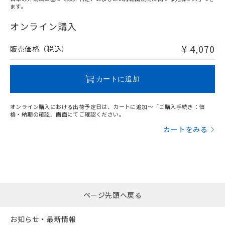
ます。
"対応済み"や非含有の記載がされた商品であっても、流通
在庫等で未対応品が混在する可能性があります。
オンライン購入
非含有品が必要な際は、弊社営業部門もしくは販売店へお
問い合わせください。
¥ 4,070
販売価格（税込）
この製品のRoHS/REACH対応状況ページへ
カートに追加
オンライン購入における出荷予定日は、カートに追加～「ご購入手続き：価
格・納期の確認」画面にてご確認ください。
カートをみる
ページ先頭へ戻る
お知らせ・最新情報