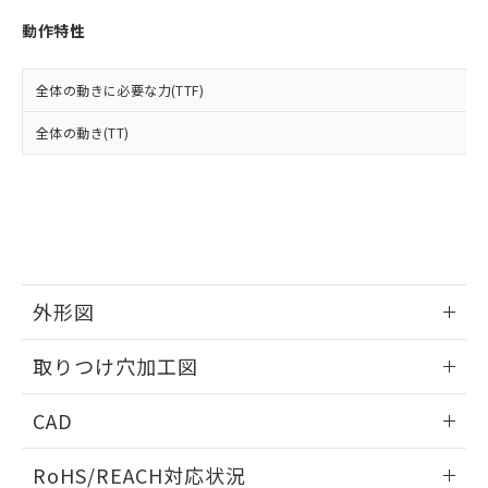
※3 非含有証明書ダウンロード
登録された部品リストについて、当社
動作特性
および当社の共同利用者が、当社の製
下記の非含有証明書をダウンロードするこ
品・サービスに関するお客様との取
とができます。
合意する
キャンセル
引・商談に必要な範囲で利用すること
全体の動きに必要な力(TTF)
をご了承ください。
EU RoHS指令（10物質）の非含有証明書
※当社の共同利用者とは、
"個人情報
全体の動き(TT)
51物質の非含有証明書（当社基準）
の共同利用に関して"
の「1.共同利
※本証明書は発行日時点で非含有を証明す
用者の範囲」に記載されている法人を
るもので、過去に遡って非含有を証明する
指します。
ものではありません。
また、RoHS指令のフタル酸エステル類４
物質の対応では、対応完了までの期間は出
荷製品に未対応品が混在することから備考
欄に対応日を記載しておりました。
外形図
既に当社にて対応品への在庫切替を完了
していることから、特段のことがない限
情報更新：2026/05/21
取りつけ穴加工図
り、2022年1月12日より割愛しておりま
す。
情報更新：2026/05/21
CAD
ログイン/会員登録いただくと、CADデータをダウンロー
RoHS/REACH対応状況
ドすることができます。