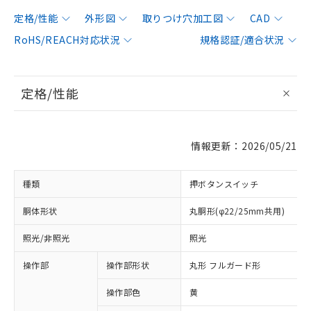
定格/性能
外形図
取りつけ穴加工図
CAD
RoHS/REACH対応状況
規格認証/適合状況
定格/性能
情報更新：2026/05/21
種類
押ボタンスイッチ
胴体形状
丸胴形(φ22/25mm共用)
照光/非照光
照光
操作部
操作部形状
丸形 フルガード形
操作部色
黄