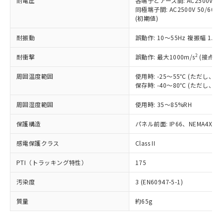
耐電圧
各端子とアース間: AC2500V 50/
「－」：未確認です。当社販売部門へお問
むを得ず変更することがあります。
為替および外国貿易法に定める商品
在庫状況および標準価格照会結果は、
同極端子間: AC2500V 50/60
い合わせください。
（以下｢規制貨物等」という）を輸出
(初期値)
記載している更新日時点での社内デー
*EU RoHS指令（10物質）：
または国外への提供する場合は、日本
記
タに基づき作成されるものであり、閲
説明
鉛(Pb) 1000ppm以下、 水銀(Hg) 1000ppm以下、 カド
*中国RoHS10物質の基準値 (GB/T26572)：
国政府の輸出許可(または役務取引許
耐振動
誤動作: 10～55Hz 複振幅 1.
号
覧された時点での実際の在庫および標
ミウム(Cd) 100ppm以下、
Pb(鉛) :1000ppm、 Hg(水銀) : 1000ppm、 Cd(カドミウ
可)を取得するなどの必要な手続きを
六価クロム(Cr(Ⅵ)) 1000ppm以下、ポリ臭化ビフェニル
ム) : 100ppm、
準価格とは異なる場合があることをご
類(PBB) 1000ppm以下、ポリ臭化ジフェニルエーテル類
2
Cr(Ⅵ)(六価クロム) : 1000ppm、 PBBs(ポリ臭化ビフェ
耐衝撃
誤動作: 最大1000m/s
(接点開
とります。
了承ください。
(PBDE) 1000ppm以下、フタル酸ビス(2-エチルヘキシ
○
一定数以上の在庫あり
ニル類) : 1000ppm、 PBDEs(ポリ臭化ジフェニルエーテ
当社は規制貨物を破棄する場合は、完
ル) (DEHP)(別名：DOP) 1000ppm以下、フタル酸ブチ
正式な納期状況および標準価格はお客
ル類) : 1000ppm、
周囲温度範囲
使用時: -25～55℃ (ただし
ルベンジル（BBP） 1000ppm以下、フタル酸ジブチル
全に破砕するなど、違法に輸出されな
DBP(フタル酸ジブチル) : 1000ppm、 DIBP(フタル酸ジ
様のお取引先、またはお客様担当のオ
（DBP） 1000ppm以下、フタル酸ジイソブチル
保存時: -40～80℃ (ただし
イソブチル) : 1000ppm、 BBP(フタル酸ブチルベンジ
△
一定数には満たないが在庫あり
いよう必要な手段を講じます。
ムロン制御機器販売店・当社販売員に
(DIBP) 1000ppm以下
ル) : 1000ppm、
当社は貴社製品を、核兵器、ミサイ
但し、RoHS指令で産業用監視および制御機器に対する
DEHP(フタル酸ビス(2-エチルヘキシル)) : 1000ppm
ご相談ください。
周囲湿度範囲
使用時: 35～85%RH
適用除外項目は除く。
ル、化学兵器、生物兵器またはその他
－
在庫なし(最新の在庫状況につ
オムロン制御機器販売店や当社販売拠
フタル酸エステル類の４物質については閾値を超える意
武器並びにこれらの製造装置等に一切
いては、お客様のお取引先、ま
図的な使用がないことを確認しています。
点は「
販売ネットワーク
」をご確認
保護構造
パネル前面: IP66、NEMA4X, N
※2 環境保護使用期限
使用いたしません。
たはお客様担当のオムロン制御
ください。
当社は、貴社製品を第三者に販売する
機器販売店・当社販売員にご確
感電保護クラス
Class II
在庫状況および標準価格結果を当社の
※2 対応予定月
「ｅ」：有害物質（10物質）のすべてが基
場合は、上記1、2および3の内容を当
認ください)
事前の承諾なく第三者に漏洩または開
準値以下であることを示します。
該第三者に通知します。また当社は、
PTI（トラッキング特性）
175
示しないようお願いします。
部品在庫の切り替え状況などにより、予定
「10」：通常の使用状況下において有害物
販売先および販売に係わる関係者が違
マイパーツ機能（部品リスト作成サー
空
受注生産機種、また在庫状況の
月が前後することがあります。
質が外部に漏えいし、環境に深刻な影響を
汚染度
3 (EN60947-5-1)
法に輸出するおそれがある場合は、取
ビス）をご利用いただくには、I-Web
白
情報を公開していない機種
及ぼさない年数を意味します。
り引きをいたしません。
メンバーズにご登録されている必要が
質量
約65g
「－」：未確認です。当社販売部門へお問
あります。
い合わせください。
お客様が当ウェブサイト上で当社にご