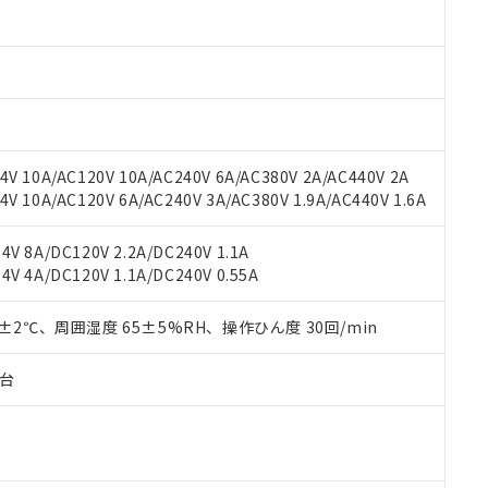
oHS指令（10物質）の非含有に対応した製品に切り替える予定のある
 RoHS指令（10物質）の非含有に非対応の商品で、対応品を出す予
 RoHS指令（10物質）の非含有の対応状況を調査中または確認中の
ンス料など無形物で、有害物質有無と関係のない商品です。
○×表
より、非含有部品としていたものが、含有品と判明した場合などやむ
みいただき、同意のうえご利用ください。
材料含有率が中国RoHSの基準値以下であることを示します。
材料含有率が中国RoHSの基準値を超えていることを示します。
、当社制御機器事業取扱商品の当社在庫状況および標準価格(税抜)
ら貴社製品のうち、外国為替および外国貿易法に定める商品（以下｢
質）：
V 10A/AC120V 10A/AC240V 6A/AC380V 2A/AC440V 2A
す。当社販売部門へお問い合わせください。
 水銀(Hg) 1000ppm以下、 カドミウム(Cd) 100ppm以下、
たは国外への提供する場合は、日本国政府の輸出許可(または役務取
 10A/AC120V 6A/AC240V 3A/AC380V 1.9A/AC440V 1.6A
000ppm以下、ポリ臭化ビフェニル類(PBB) 1000ppm以下、ポリ臭化ジフェニルエーテル類(P
事業取扱商品の中には、本サービスの対象外となる商品もあること
手続きをとります。
キシル) (DEHP)(別名：DOP) 1000ppm以下、フタル酸ブチルベンジル（BBP） 100
(GB/T26572)：
以下、フタル酸ジイソブチル (DIBP) 1000ppm以下
び標準価格照会結果は、記載している更新日時点での社内データに
物を破棄する場合は、完全に破砕するなど、違法に輸出されないよ
(水銀) : 1000ppm、 Cd(カドミウム) : 100ppm、
業用監視および制御機器に対する適用除外項目は除く。
V 8A/DC120V 2.2A/DC240V 1.1A
覧された時点での実際の在庫および標準価格とは異なる場合がある
1000ppm、 PBBs(ポリ臭化ビフェニル類) : 1000ppm、 PBDEs(ポリ臭化ジフェニルエーテル類
物質については閾値を超える意図的な使用がないことを確認しています。
V 4A/DC120V 1.1A/DC240V 0.55A
上の在庫あり
 1000ppm、 DIBP(フタル酸ジイソブチル) : 1000ppm、 BBP(フタル酸ブチルベンジル) :
品を、核兵器、ミサイル、化学兵器、生物兵器またはその他武器並
チルヘキシル)) : 1000ppm
況および標準価格はお客様のお取引先、またはお客様担当のオムロ
用いたしません。
ご相談ください。
0±2℃、周囲湿度 65±5%RH、操作ひん度 30回/min
は満たないが在庫あり
製品を第三者に販売する場合は、上記1、2および3の内容を当該第
機器販売店や当社販売拠点は「
販売ネットワーク
」をご確認くだ
販売先および販売に係わる関係者が違法に輸出するおそれがある場
用期限
び標準価格結果を当社の事前の承諾なく第三者に漏洩または開示し
え状況などにより、予定月が前後することがあります。
子台
(最新の在庫状況については、お客様のお取引先、またはお客様担当
（10物質）のすべてが基準値以下であることを示します。
店・当社販売員にご確認ください)
能（部品リスト作成サービス）をご利用いただくには、I-Webメン
使用状況下において有害物質が外部に漏えいし、環境に深刻な影響を
あります。
機種、また在庫状況の情報を公開していない機種
ェブサイト上で当社にご登録された部品リストについて、当社およ
書ダウンロード
す。当社販売部門へお問い合わせください。
品・サービスに関するお客様との取引・商談に必要な範囲で利用す