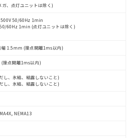
合意する
キャンセル
00Vメガ、点灯ユニットは除く)
書をダウンロードすることができます。
利用者とは、
"個人情報の共同利用に関して"
の「1.共同利用者の
します。
10物質）の非含有証明書
0V 50/60Hz 1min
明書（当社基準）
 50/60Hz 1min (点灯ユニットは除く)
日時点で非含有を証明するもので、過去に遡って非含有を証明するも
令のフタル酸エステル類４物質の対応では、対応完了までの期間は出
備考欄に対応日を記載しておりました。
振幅 1.5mm (接点開離1ms以内)
品への在庫切替を完了していることから、特段のことがない限り、20
す。
2
(接点開離1ms以内)
 (ただし、氷結、結露しないこと)
 (ただし、氷結、結露しないこと)
A4X, NEMA13