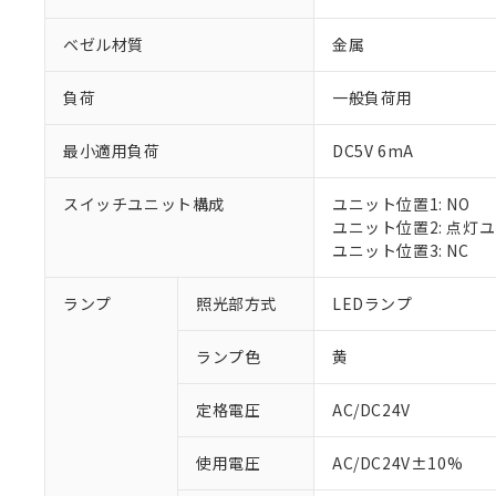
ベゼル材質
金属
負荷
一般負荷用
最小適用負荷
DC5V 6mA
スイッチユニット構成
ユニット位置1: NO
ユニット位置2: 点灯
ユニット位置3: NC
ランプ
照光部方式
LEDランプ
ランプ色
黄
定格電圧
AC/DC24V
※1 対応状況
使用電圧
AC/DC24V±10%
対応済み：EU