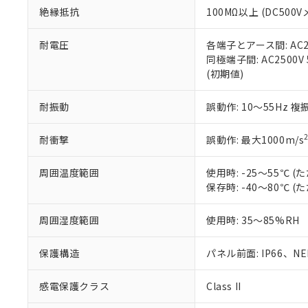
絶縁抵抗
100MΩ以上 (DC5
さい。
下記の非含有証明
※当社の共同
いる法人を指
EU RoHS指令（
耐電圧
各端子とアース間: AC250
51物質の非含有証
同極端子間: AC2500V
※本証明書は発行
(初期値)
また、RoHS指
混在することから
耐振動
誤動作: 10～55Hz 複
既に当社にて対応
り割愛しておりま
耐衝撃
誤動作: 最大1000m/s
周囲温度範囲
使用時: -25～55℃
保存時: -40～80℃
周囲湿度範囲
使用時: 35～85%RH
保護構造
パネル前面: IP66、NEM
感電保護クラス
Class II