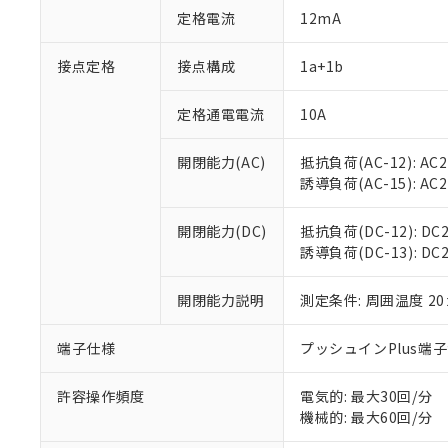
対応予定：EU R
定格電流
12mA
対応予定なし：EU
調査・確認中：EU
ご利用条件
接点定格
接点構成
1a+1b
非該当品：ライセ
※1 中国RoHS
仕入先様の事情に
があります。
定格通電電流
10A
以下の条件をお読
「○」：最大均質
「×」：最大均質
本サービスは
当社は、これ
*EU RoHS指令（10物
開閉能力(AC)
抵抗負荷(AC-12): AC24
「－」：未確認で
鉛(Pb) 1000ppm以下、
くものです。
う）を輸出ま
誘導負荷(AC-15): AC24V
記
説明
六価クロム(Cr(Ⅵ)) 1
当社制御機器
などの必要な
フタル酸ビス(2-エチルヘ
号
*中国RoHS10物質の基準値 
ル（DBP） 1000ppm
在庫状況およ
当社は規制貨
Pb(鉛) :1000ppm、 Hg
但し、RoHS指令で産
開閉能力(DC)
抵抗負荷(DC-12): DC24
のであり、閲
ます。
Cr(Ⅵ)(六価クロム) : 
フタル酸エステル類の４
誘導負荷(DC-13): DC24
○
一定数以
DBP(フタル酸ジブチル) :
い。
当社は貴社製
DEHP(フタル酸ビス(2-エ
正式な納期状
置等に一切使
当社販売員に
※2 対応予定月
開閉能力説明
測定条件: 周囲温度 2
△
一定数に
当社は、貴社
オムロン制御
また当社は、
※2 環境保護使
在庫状況およ
部品在庫の切り替
たしません。
端子仕様
プッシュインPlus端
－
在庫なし
す。
「ｅ」：有害物質
機器販売
マイパーツ機
「10」：通常の
許容操作頻度
電気的: 最大30回/分
ている必要が
味します。
機械的: 最大60回/分
空
受注生産
お客様が当ウ
※3 非含有証明
「－」：未確認で
白
が、当社の製