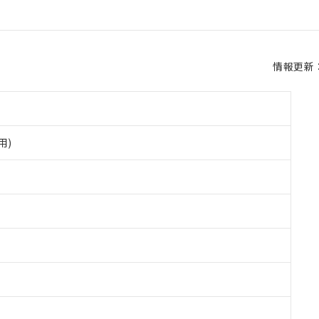
情報更新：2
用)