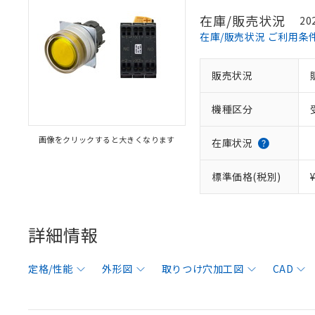
在庫/販売状況
20
在庫/販売状況 ご利用条
販売状況
機種区分
画像をクリックすると大きくなります
在庫状況
標準価格(税別)
詳細情報
定格/性能
外形図
取りつけ穴加工図
CAD