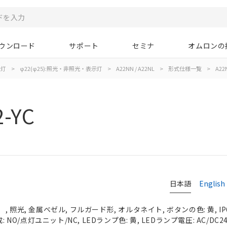
ウンロード
サポート
セミナ
オムロンの
示灯
>
φ22(φ25):照光・非照光・表示灯
>
A22NN / A22NL
>
形式仕様一覧
>
A22N
2-YC
日本語
English
 照光, 金属ベゼル, フルガード形, オルタネイト, ボタンの色: 黄, IP
 NO/点灯ユニット/NC, LEDランプ色: 黄, LEDランプ電圧: AC/DC2