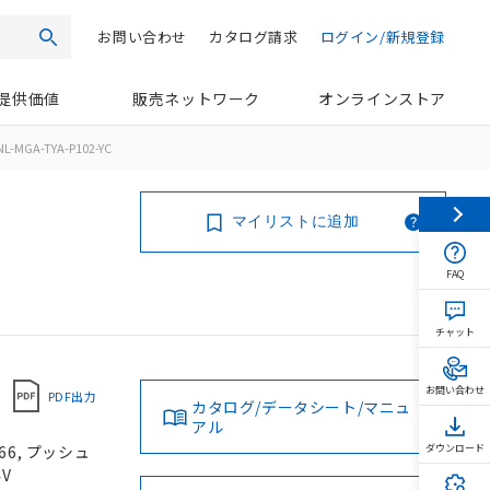
お問い合わせ
カタログ請求
ログイン/新規登録
検索
提供価値
販売ネットワーク
オンラインストア
L-MGA-TYA-P102-YC
マイリストに追加
FAQ
チャット
お問い合わせ
PDF出力
カタログ/データシート/マニュ
アル
66, プッシュ
ダウンロード
4V