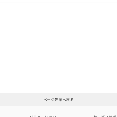
情報更新：2
情報更新：2
ードすることができます。
情報更新：
ログイン/会員登録
合状況については、「カスタマーサポートセンタ お客様相談室」または貴社
みください。
非含有証明書
※3
ページ先頭へ戻る
ダウンロードはこちら
ソリューション
サービスサポ