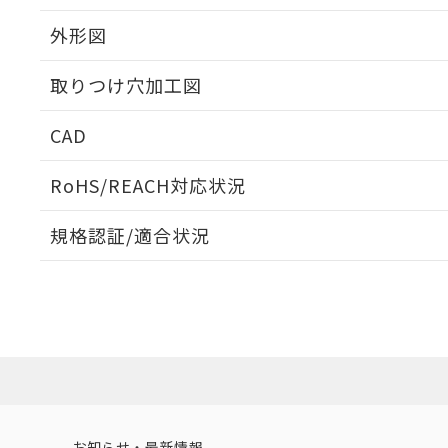
外形図
取りつけ穴加工図
CAD
ログイン/会員登録いただくと、CADデータをダウンロ
RoHS/REACH対応状況
規格認証/適合状況
EU RoHS
注意事項・凡例
A22NL-MGA-TYA-P102-YCについての規格認証/適
業員または販売店にお問い合わせください。
ダウンロードデータをご利用いただく前に、以下を必ずお読
対応状況
対応予定月
※1
※2
ソフトウェアの使用条件
対応済み
お知らせ・最新情報