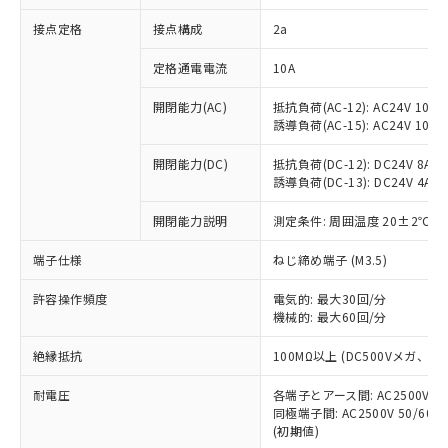
非含有に対応した製品が提供可能な商品で
接点定格
接点構成
2a
す。
対応予定：EU RoHS指令（10物質）の非含
ご利用条件
定格通電電流
10A
有に対応した製品に切り替える予定のある
商品です。
開閉能力(AC)
抵抗負荷(AC-12): AC24V 10A/A
対応予定なし：EU RoHS指令（10物質）の
誘導負荷(AC-15): AC24V 10A/AC
以下の条件をお読みいただき、同意のうえ
非含有に非対応の商品で、対応品を出す予
ご利用ください。
定はありません。
開閉能力(DC)
抵抗負荷(DC-12): DC24V 8A/DC
調査・確認中：EU RoHS指令（10物質）の
誘導負荷(DC-13): DC24V 4A/DC
本サービスは、当社制御機器事業取扱
※1 中国RoHS○×表
非含有の対応状況を調査中または確認中の
商品の当社在庫状況および標準価格
開閉能力説明
測定条件: 周囲温度 20±2℃、
商品です。
(税抜)を提供させていただくもので
「○」：最大均質材料含有率が中国RoHSの
非該当品：ライセンス料など無形物で、有
す。
端子仕様
ねじ締め端子 (M3.5)
基準値以下であることを示します。
害物質有無と関係のない商品です。
当社制御機器事業取扱商品の中には、
「×」：最大均質材料含有率が中国RoHSの
仕入先様の事情により、非含有部品として
本サービスの対象外となる商品もある
許容操作頻度
電気的: 最大30回/分
基準値を超えていることを示します。
いたものが、含有品と判明した場合などや
当社は、これら貴社製品のうち、外国
ことをご了承ください。
機械的: 最大60回/分
「－」：未確認です。当社販売部門へお問
むを得ず変更することがあります。
為替および外国貿易法に定める商品
在庫状況および標準価格照会結果は、
い合わせください。
（以下｢規制貨物等」という）を輸出
絶縁抵抗
100MΩ以上 (DC500Vメガ、
記載している更新日時点での社内デー
*EU RoHS指令（10物質）：
または国外への提供する場合は、日本
記
タに基づき作成されるものであり、閲
説明
鉛(Pb) 1000ppm以下、 水銀(Hg) 1000ppm以下、 カド
*中国RoHS10物質の基準値 (GB/T26572)：
国政府の輸出許可(または役務取引許
耐電圧
各端子とアース間: AC2500V 50/
号
覧された時点での実際の在庫および標
ミウム(Cd) 100ppm以下、
Pb(鉛) :1000ppm、 Hg(水銀) : 1000ppm、 Cd(カドミウ
同極端子間: AC2500V 50/60
可)を取得するなどの必要な手続きを
六価クロム(Cr(Ⅵ)) 1000ppm以下、ポリ臭化ビフェニル
ム) : 100ppm、
準価格とは異なる場合があることをご
類(PBB) 1000ppm以下、ポリ臭化ジフェニルエーテル類
(初期値)
Cr(Ⅵ)(六価クロム) : 1000ppm、 PBBs(ポリ臭化ビフェ
とります。
了承ください。
(PBDE) 1000ppm以下、フタル酸ビス(2-エチルヘキシ