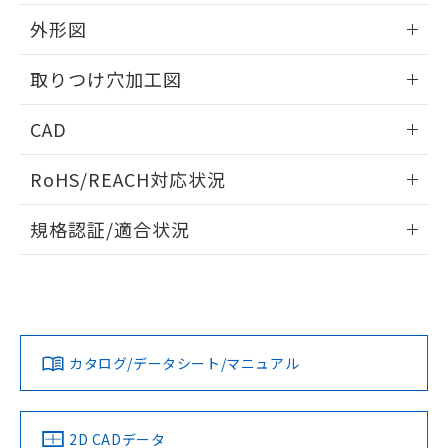
51物質の非含有証明書（当社基準）
の共同利用に関して"
の「1.共同利
※本証明書は発行日時点で非含有を証明す
外形図
用者の範囲」に記載されている法人を
るもので、過去に遡って非含有を証明する
指します。
ものではありません。
情報更新：2026/05/21
取りつけ穴加工図
また、RoHS指令のフタル酸エステル類４
物質の対応では、対応完了までの期間は出
情報更新：2026/05/21
CAD
荷製品に未対応品が混在することから備考
欄に対応日を記載しておりました。
ログイン/会員登録いただくと、CADデータをダウンロー
既に当社にて対応品への在庫切替を完了
RoHS/REACH対応状況
ドすることができます。
していることから、特段のことがない限
り、2022年1月12日より割愛しておりま
情報更新：2026/7/29
規格認証/適合状況
す。
ログイン/会員登録
EU RoHS
注意事項・凡例
UL認証
CSA認証
CEマーキング
Yes
Yes
Yes
対応状況
対応予定月
※1
※2
ダウンロードデータをご利用いただく前に、以下を必ずお読
みください。
カタログ/データシート/マニュアル
対応済み
ソフトウェアの使用条件
LR型式承認
DNV型式承認
BV型式承認
KR型式承
（イギリス
（ノルウェー
（フランス
（韓国
船舶規格）
船舶規格）
船舶規格）
船舶規格
中国 RoHS
注意事項・凡例
2D CADデータ