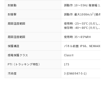
○
一定数以上の在庫あり
ニル類) : 1000ppm、 PBDEs(ポリ臭化ジフェニルエーテ
当社は規制貨物を破棄する場合は、完
ル) (DEHP)(別名：DOP) 1000ppm以下、フタル酸ブチ
正式な納期状況および標準価格はお客
ル類) : 1000ppm、
耐振動
誤動作: 10～55Hz 複振幅 1.
ルベンジル（BBP） 1000ppm以下、フタル酸ジブチル
全に破砕するなど、違法に輸出されな
DBP(フタル酸ジブチル) : 1000ppm、 DIBP(フタル酸ジ
様のお取引先、またはお客様担当のオ
（DBP） 1000ppm以下、フタル酸ジイソブチル
イソブチル) : 1000ppm、 BBP(フタル酸ブチルベンジ
△
一定数には満たないが在庫あり
いよう必要な手段を講じます。
ムロン制御機器販売店・当社販売員に
(DIBP) 1000ppm以下
2
耐衝撃
ル) : 1000ppm、
誤動作: 最大1000m/s
(接点開
当社は貴社製品を、核兵器、ミサイ
但し、RoHS指令で産業用監視および制御機器に対する
DEHP(フタル酸ビス(2-エチルヘキシル)) : 1000ppm
ご相談ください。
適用除外項目は除く。
ル、化学兵器、生物兵器またはその他
－
在庫なし(最新の在庫状況につ
オムロン制御機器販売店や当社販売拠
周囲温度範囲
使用時: -25～55℃ (ただし
フタル酸エステル類の４物質については閾値を超える意
武器並びにこれらの製造装置等に一切
いては、お客様のお取引先、ま
図的な使用がないことを確認しています。
保存時: -40～80℃ (ただし
点は「
販売ネットワーク
」をご確認
※2 環境保護使用期限
使用いたしません。
たはお客様担当のオムロン制御
ください。
当社は、貴社製品を第三者に販売する
周囲湿度範囲
使用時: 35～85%RH
機器販売店・当社販売員にご確
在庫状況および標準価格結果を当社の
※2 対応予定月
「ｅ」：有害物質（10物質）のすべてが基
場合は、上記1、2および3の内容を当
認ください)
事前の承諾なく第三者に漏洩または開
準値以下であることを示します。
保護構造
パネル前面: IP66、NEMA4X, N
該第三者に通知します。また当社は、
示しないようお願いします。
部品在庫の切り替え状況などにより、予定
「10」：通常の使用状況下において有害物
販売先および販売に係わる関係者が違
マイパーツ機能（部品リスト作成サー
空
受注生産機種、また在庫状況の
感電保護クラス
Class II
月が前後することがあります。
質が外部に漏えいし、環境に深刻な影響を
法に輸出するおそれがある場合は、取
ビス）をご利用いただくには、I-Web
白
情報を公開していない機種
及ぼさない年数を意味します。
り引きをいたしません。
メンバーズにご登録されている必要が
PTI（トラッキング特性）
175
「－」：未確認です。当社販売部門へお問
あります。
い合わせください。
お客様が当ウェブサイト上で当社にご
汚染度
3 (EN60947-5-1)
※3 非含有証明書ダウンロード
登録された部品リストについて、当社
および当社の共同利用者が、当社の製
下記の非含有証明書をダウンロードするこ
品・サービスに関するお客様との取
とができます。
合意する
キャンセル
引・商談に必要な範囲で利用すること
をご了承ください。
EU RoHS指令（10物質）の非含有証明書
※当社の共同利用者とは、
"個人情報