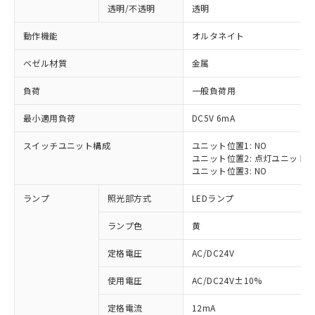
透明/不透明
透明
動作機能
オルタネイト
ベゼル材質
金属
負荷
一般負荷用
最小適用負荷
DC5V 6mA
スイッチユニット構成
ユニット位置1: NO
ユニット位置2: 点灯ユニット
ユニット位置3: NO
ランプ
照光部方式
LEDランプ
ランプ色
黄
定格電圧
AC/DC24V
※1 対応状況
使用電圧
AC/DC24V±10%
定格電流
12mA
対応済み：EU RoHS指令（10物質）の