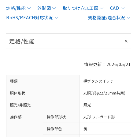
定格/性能
外形図
取りつけ穴加工図
CAD
RoHS/REACH対応状況
規格認証/適合状況
定格/性能
情報更新：2026/05/21
種類
押ボタンスイッチ
胴体形状
丸胴形(φ22/25mm共用)
照光/非照光
照光
操作部
操作部形状
丸形 フルガード形
操作部色
黄