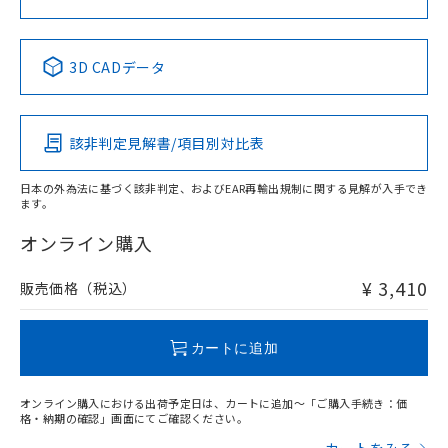
No
No
No
No
中国 RoHS表
※1 ※2
3D CADデータ
この製品の規格認証/適合状況ページへ
Pb
Hg
Cd
Cr(VI)
その他の認証はこちらのページからご検索ください
該非判定見解書/項目別対比表
X
O
O
O
日本の外為法に基づく該非判定、およびEAR再輸出規制に関する見解が入手でき
ます。
"対応済み"や非含有の記載がされた商品であっても、流通
在庫等で未対応品が混在する可能性があります。
オンライン購入
非含有品が必要な際は、弊社営業部門もしくは販売店へお
問い合わせください。
¥ 3,410
販売価格（税込）
この製品のRoHS/REACH対応状況ページへ
カートに追加
オンライン購入における出荷予定日は、カートに追加～「ご購入手続き：価
格・納期の確認」画面にてご確認ください。