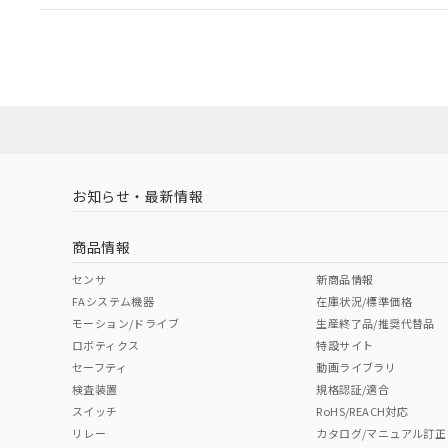
EU RoHS
注意事項・凡例
UL認証
CSA認証
CEマーキング
ダウンロードデータをご利用いただく前に、以下を必ずお読
Yes
Yes
Yes
対応状況
対応予定月
※1
※2
ソフトウェアの使用条件
対応済み
LR型式承認
DNV型式承認
BV型式承認
KR
（イギリス
（ノルウェー
（フランス
（
お知らせ・最新情報
中国 RoHS
注意事項・凡例
船舶規格）
船舶規格）
船舶規格）
船
商品情報
No
No
No
No
中国 RoHS表
※1 ※2
センサ
新商品情報
FAシステム機器
在庫状況/標準価格
Pb
Hg
Cd
Cr(V
モーション/ドライブ
生産終了品/推奨代替品
ロボティクス
特設サイト
セーフティ
動画ライブラリ
検査装置
規格認証/適合
X
O
O
O
スイッチ
RoHS/REACH対応
リレー
カタログ/マニュアル訂正