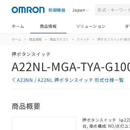
制御機器
Japan
ホーム
商品情報
ソリューション
ダ
ホーム
>
商品情報
>
商品カテゴリ
>
スイッチ
>
押ボタンスイッチ/表
押ボタンスイッチ
A22NL-MGA-TYA-G10
A22NN / A22NL 押ボタンスイッチ 形式仕様一覧
商品概要
押ボタンスイッチ（φ22）,
台, 接点構成: NO/点灯ユニ