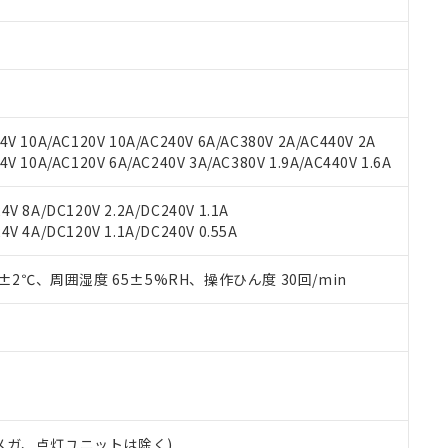
材料含有率が中国RoHSの基準値を超えていることを示します。
、当社制御機器事業取扱商品の当社在庫状況および標準価格(税抜)
ら貴社製品のうち、外国為替および外国貿易法に定める商品（以下｢
質）：
す。当社販売部門へお問い合わせください。
 水銀(Hg) 1000ppm以下、 カドミウム(Cd) 100ppm以下、
たは国外への提供する場合は、日本国政府の輸出許可(または役務取
000ppm以下、ポリ臭化ビフェニル類(PBB) 1000ppm以下、ポリ臭化ジフェニルエーテル類(P
事業取扱商品の中には、本サービスの対象外となる商品もあること
手続きをとります。
キシル) (DEHP)(別名：DOP) 1000ppm以下、フタル酸ブチルベンジル（BBP） 100
(GB/T26572)：
以下、フタル酸ジイソブチル (DIBP) 1000ppm以下
び標準価格照会結果は、記載している更新日時点での社内データに
物を破棄する場合は、完全に破砕するなど、違法に輸出されないよ
(水銀) : 1000ppm、 Cd(カドミウム) : 100ppm、
業用監視および制御機器に対する適用除外項目は除く。
覧された時点での実際の在庫および標準価格とは異なる場合がある
1000ppm、 PBBs(ポリ臭化ビフェニル類) : 1000ppm、 PBDEs(ポリ臭化ジフェニルエーテル類
物質については閾値を超える意図的な使用がないことを確認しています。
上の在庫あり
 1000ppm、 DIBP(フタル酸ジイソブチル) : 1000ppm、 BBP(フタル酸ブチルベンジル) :
品を、核兵器、ミサイル、化学兵器、生物兵器またはその他武器並
V 10A/AC120V 10A/AC240V 6A/AC380V 2A/AC440V 2A
チルヘキシル)) : 1000ppm
況および標準価格はお客様のお取引先、またはお客様担当のオムロ
用いたしません。
 10A/AC120V 6A/AC240V 3A/AC380V 1.9A/AC440V 1.6A
ご相談ください。
は満たないが在庫あり
製品を第三者に販売する場合は、上記1、2および3の内容を当該第
機器販売店や当社販売拠点は「
販売ネットワーク
」をご確認くだ
販売先および販売に係わる関係者が違法に輸出するおそれがある場
用期限
V 8A/DC120V 2.2A/DC240V 1.1A
び標準価格結果を当社の事前の承諾なく第三者に漏洩または開示し
え状況などにより、予定月が前後することがあります。
(最新の在庫状況については、お客様のお取引先、またはお客様担当
V 4A/DC120V 1.1A/DC240V 0.55A
（10物質）のすべてが基準値以下であることを示します。
店・当社販売員にご確認ください)
能（部品リスト作成サービス）をご利用いただくには、I-Webメン
使用状況下において有害物質が外部に漏えいし、環境に深刻な影響を
あります。
0±2℃、周囲湿度 65±5%RH、操作ひん度 30回/min
機種、また在庫状況の情報を公開していない機種
ェブサイト上で当社にご登録された部品リストについて、当社およ
書ダウンロード
す。当社販売部門へお問い合わせください。
品・サービスに関するお客様との取引・商談に必要な範囲で利用す
合意する
キャンセル
書をダウンロードすることができます。
利用者とは、
"個人情報の共同利用に関して"
の「1.共同利用者の
します。
10物質）の非含有証明書
明書（当社基準）
日時点で非含有を証明するもので、過去に遡って非含有を証明するも
00Vメガ、点灯ユニットは除く)