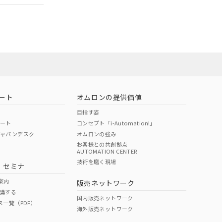
ート
オムロンの提供価値
目指す姿
ポート
コンセプト「i-Automation!」
ジャパンデスク
オムロンの強み
お客様との共創拠点
AUTOMATION CENTER
DIBP
BBP
DEHP
環境保護
技術を磨く現場
・セミナ
状況ページへ
使用期限
検索ください
案内
販売ネットワーク
講する
O
O
O
10
国内販売ネットワーク
ス一覧（PDF）
海外販売ネットワーク