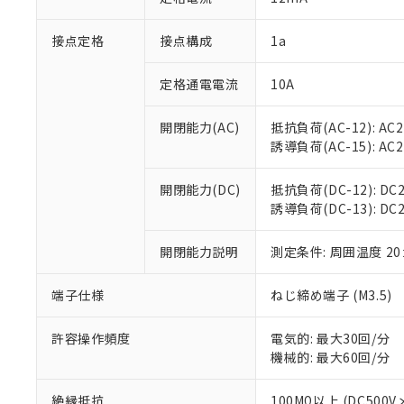
「×」：最大均質
本サービスは
当社は、これ
*EU RoHS指令（10物
「－」：未確認で
鉛(Pb) 1000ppm以下、
接点定格
接点構成
1a
くものです。
う）を輸出ま
記
説明
六価クロム(Cr(Ⅵ)) 1
当社制御機器
などの必要な
フタル酸ビス(2-エチルヘ
号
*中国RoHS10物質の基準値 
ル（DBP） 1000ppm
在庫状況およ
当社は規制貨
定格通電電流
10A
Pb(鉛) :1000ppm、 Hg
但し、RoHS指令で産
のであり、閲
ます。
Cr(Ⅵ)(六価クロム) : 
フタル酸エステル類の４
○
一定数以
DBP(フタル酸ジブチル) :
い。
当社は貴社製
開閉能力(AC)
抵抗負荷(AC-12): AC24
DEHP(フタル酸ビス(2-エ
正式な納期状
置等に一切使
誘導負荷(AC-15): AC24V
当社販売員に
※2 対応予定月
△
一定数に
当社は、貴社
オムロン制御
また当社は、
※2 環境保護使
開閉能力(DC)
抵抗負荷(DC-12): DC24
在庫状況およ
部品在庫の切り替
たしません。
－
在庫なし
誘導負荷(DC-13): DC24
す。
「ｅ」：有害物質
機器販売
マイパーツ機
「10」：通常の
ている必要が
開閉能力説明
測定条件: 周囲温度 2
味します。
空
受注生産
お客様が当ウ
※3 非含有証明
「－」：未確認で
白
が、当社の製
端子仕様
ねじ締め端子 (M3.5)
さい。
下記の非含有証明
※当社の共同
許容操作頻度
電気的: 最大30回/分
いる法人を指
EU RoHS指令（
機械的: 最大60回/分
51物質の非含有証
※本証明書は発行
絶縁抵抗
100MΩ以上 (DC5