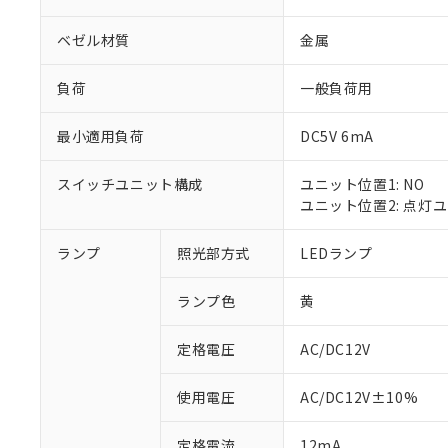
ベゼル材質
金属
負荷
一般負荷用
最小適用負荷
DC5V 6mA
スイッチユニット構成
ユニット位置1: NO
ユニット位置2: 点灯
ランプ
照光部方式
LEDランプ
※1 対応状況
ランプ色
黄
対応済み：EU
対応予定：EU R
対応予定なし：EU
定格電圧
AC/DC12V
調査・確認中：EU
ご利用条件
非該当品：ライセ
使用電圧
AC/DC12V±10%
※1 中国RoHS
仕入先様の事情に
があります。
以下の条件をお読
定格電流
12mA
「○」：最大均質