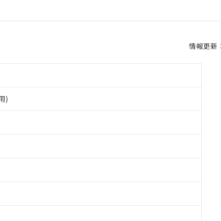
情報更新：2
用)