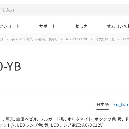
ウンロード
サポート
セミナ
オムロンの
示灯
>
φ22(φ25):照光・非照光・表示灯
>
A22NN / A22NL
>
形式仕様一覧
>
A22N
0-YB
日本語
English
 照光, 金属ベゼル, フルガード形, オルタネイト, ボタンの色: 黄, IP
ット/-, LEDランプ色: 黄, LEDランプ電圧: AC/DC12V