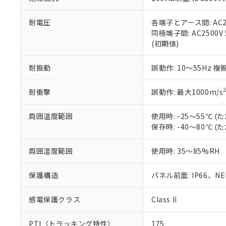
また、RoHS指
混在することから
既に当社にて対応
耐電圧
各端子とアース間: AC250
り割愛しておりま
同極端子間: AC2500V
(初期値)
耐振動
誤動作: 10～55Hz 複
耐衝撃
誤動作: 最大1000m/s
周囲温度範囲
使用時: -25～55℃
保存時: -40～80℃
周囲湿度範囲
使用時: 35～85%RH
保護構造
パネル前面: IP66、NEM
感電保護クラス
Class II
PTI（トラッキング特性）
175