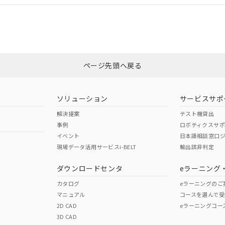
CCC認証
電波法
みください。
Yes
N/A
非含有証明書
※3
ページ先頭へ戻る
ダウンロードはこちら
型式承認
NK型式承認
ABS型式承認
韓国
（日本
（アメリカ
ソリューション
サービスサポ
舶規格）
船舶規格）
船舶規格）
解決提案
テスト機貸出
事例
ロボティクスサ
No
No
イベント
日本語相談窓口
現場データ活用サービスi-BELT
輸出該非判定
I)
PBBs
PBDEs
DBP
ダウンロードセンタ
eラーニング
この製品の規格認証/適合
その他の認証はこちらのページからご
カタログ
eラーニングのご
マニュアル
コースを選んで受
O
O
O
2D CAD
eラーニングコー
3D CAD