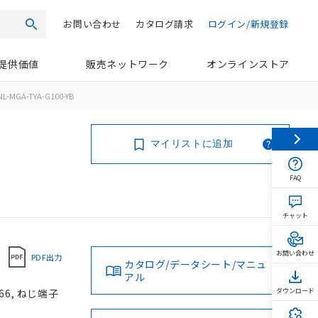
お問い合わせ
カタログ請求
ログイン/新規登録
検索
提供価値
販売ネットワーク
オンラインストア
L-MGA-TYA-G100-YB
マイリストに追加
FAQ
チャット
お問い合わせ
PDF出力
カタログ/データシート/マニュ
アル
66, ねじ端子
ダウンロード