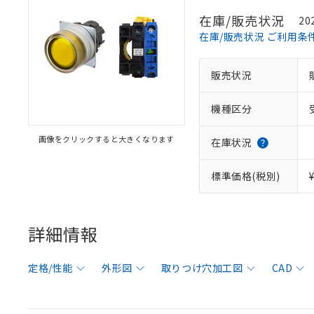
在庫/販売状況
20
在庫/販売状況 ご利用条
販売状況
機種区分
画像をクリックすると大きくなります
在庫状況
標準価格(税別)
詳細情報
定格/性能
外形図
取りつけ穴加工図
CAD