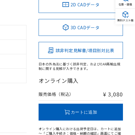
2D CADデータ
在庫・価格
無料テスト機
3D CADデータ
該非判定見解書/項目別対比表
日本の外為法に基づく該非判定、およびEAR再輸出規
制に関する見解が入手できます。
オンライン購入
¥ 3,080
販売価格（税込）
カートに追加
オンライン購入における出荷予定日は、カートに追加
～「ご購入手続き：価格・納期の確認」画面にてご確