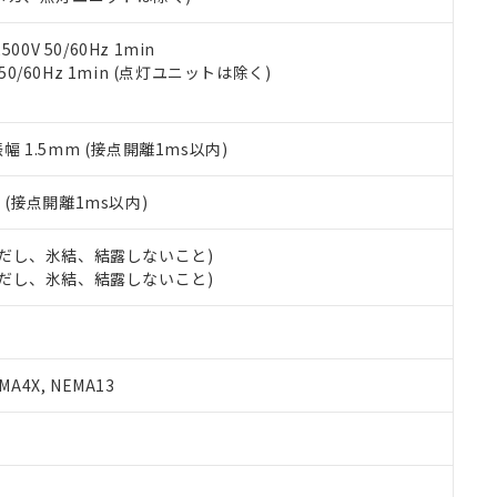
令のフタル酸エステル類４物質の対応では、対応完了までの期間は出
備考欄に対応日を記載しておりました。
品への在庫切替を完了していることから、特段のことがない限り、20
0V 50/60Hz 1min
す。
 50/60Hz 1min (点灯ユニットは除く)
振幅 1.5mm (接点開離1ms以内)
2
(接点開離1ms以内)
 (ただし、氷結、結露しないこと)
 (ただし、氷結、結露しないこと)
A4X, NEMA13