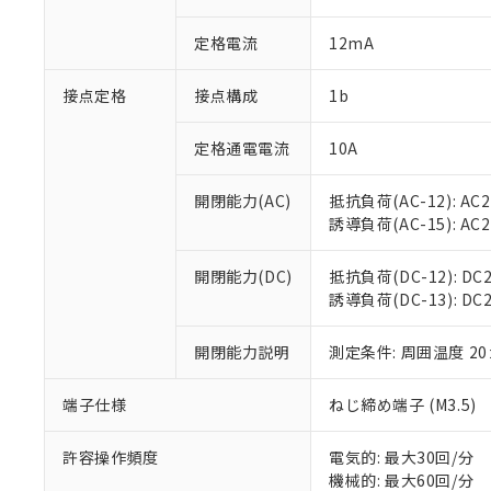
があります。
以下の条件をお読
「○」：最大均質
定格電流
12mA
「×」：最大均質
本サービスは
当社は、これ
*EU RoHS指令（10物
「－」：未確認で
鉛(Pb) 1000ppm以下、
くものです。
う）を輸出ま
記
説明
六価クロム(Cr(Ⅵ)) 1
接点定格
接点構成
1b
当社制御機器
などの必要な
フタル酸ビス(2-エチルヘ
号
*中国RoHS10物質の基準値 
ル（DBP） 1000ppm
在庫状況およ
当社は規制貨
Pb(鉛) :1000ppm、 Hg
但し、RoHS指令で産
のであり、閲
ます。
定格通電電流
10A
Cr(Ⅵ)(六価クロム) : 
フタル酸エステル類の４
○
一定数以
DBP(フタル酸ジブチル) :
い。
当社は貴社製
DEHP(フタル酸ビス(2-エ
正式な納期状
置等に一切使
開閉能力(AC)
抵抗負荷(AC-12): AC24
当社販売員に
※2 対応予定月
△
一定数に
当社は、貴社
誘導負荷(AC-15): AC24V
オムロン制御
また当社は、
※2 環境保護使
在庫状況およ
部品在庫の切り替
たしません。
－
在庫なし
開閉能力(DC)
抵抗負荷(DC-12): DC24
す。
「ｅ」：有害物質
機器販売
誘導負荷(DC-13): DC24
マイパーツ機
「10」：通常の
ている必要が
味します。
空
受注生産
お客様が当ウ
開閉能力説明
測定条件: 周囲温度 2
※3 非含有証明
「－」：未確認で
白
が、当社の製
さい。
下記の非含有証明
端子仕様
ねじ締め端子 (M3.5)
※当社の共同
いる法人を指
EU RoHS指令（
許容操作頻度
電気的: 最大30回/分
51物質の非含有証
機械的: 最大60回/分