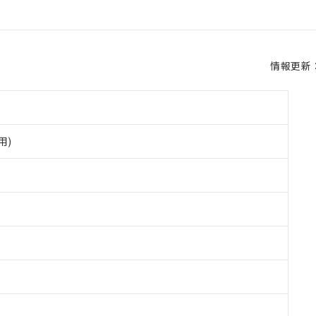
情報更新：2
用)