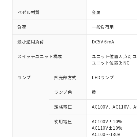
ベゼル材質
金属
負荷
一般負荷用
最小適用負荷
DC5V 6mA
スイッチユニット構成
ユニット位置2: 点灯
ユニット位置3: NC
ランプ
照光部方式
LEDランプ
※1 対応状況
ランプ色
黄
対応済み：EU
対応予定：EU R
定格電圧
AC100V、AC110V、A
対応予定なし：EU
調査・確認中：EU
ご利用条件
使用電圧
AC100V±10%
非該当品：ライセ
AC110V±10%
※1 中国RoHS
仕入先様の事情に
AC100～130V