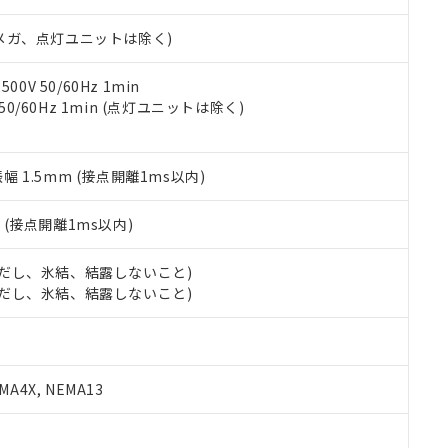
日時点で非含有を証明するもので、過去に遡って非含有を証明するも
令のフタル酸エステル類４物質の対応では、対応完了までの期間は出
00Vメガ、点灯ユニットは除く)
備考欄に対応日を記載しておりました。
品への在庫切替を完了していることから、特段のことがない限り、20
す。
0V 50/60Hz 1min
 50/60Hz 1min (点灯ユニットは除く)
振幅 1.5mm (接点開離1ms以内)
2
(接点開離1ms以内)
 (ただし、氷結、結露しないこと)
 (ただし、氷結、結露しないこと)
A4X, NEMA13