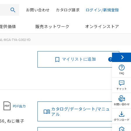
お問い合わせ
カタログ請求
ログイン/新規登録
検索
提供価値
販売ネットワーク
オンラインストア
L-MGA-TYA-G002-YD
マイリストに追加
FAQ
チャット
お問い合わせ
PDF出力
カタログ/データシート/マニュ
アル
66, ねじ端子
ダウンロード