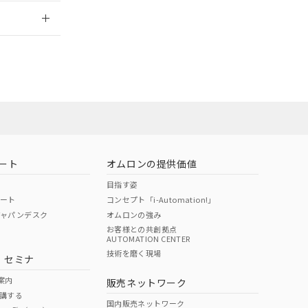
2026/7/29
ート
オムロンの提供価値
目指す姿
ポート
コンセプト「i-Automation!」
ジャパンデスク
オムロンの強み
お客様との共創拠点
AUTOMATION CENTER
DIBP
BBP
DEHP
環境保護
技術を磨く現場
・セミナ
状況ページへ
使用期限
検索ください
案内
販売ネットワーク
講する
O
O
O
e
国内販売ネットワーク