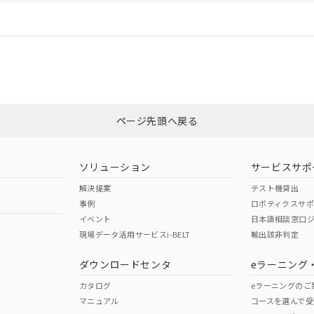
情報更新：
ログイン/会員登録
CCC認証
電波法
みください。
Yes
N/A
非含有証明書
※3
ページ先頭へ戻る
ダウンロードはこちら
型式承認
NK型式承認
ABS型式承認
韓国
（日本
（アメリカ
ソリューション
サービスサポ
舶規格）
船舶規格）
船舶規格）
解決提案
テスト機貸出
事例
ロボティクスサ
No
No
イベント
日本語相談窓口
現場データ活用サービスi-BELT
輸出該非判定
I)
PBBs
PBDEs
DBP
ダウンロードセンタ
eラーニング
この製品の規格認証/適合
その他の認証はこちらのページからご
カタログ
eラーニングのご
マニュアル
コースを選んで受
O
O
O