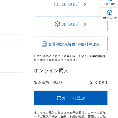
2D CADデータ
在庫・価格
無料テスト機
3D CADデータ
該非判定見解書/項目別対比表
日本の外為法に基づく該非判定、およびEAR再輸出規
制に関する見解が入手できます。
オンライン購入
¥ 3,080
販売価格（税込）
カートに追加
オンライン購入における出荷予定日は、カートに追加
～「ご購入手続き：価格・納期の確認」画面にてご確