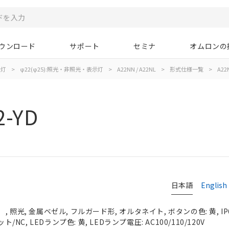
ウンロード
サポート
セミナ
オムロンの
示灯
>
φ22(φ25):照光・非照光・表示灯
>
A22NN / A22NL
>
形式仕様一覧
>
A22N
2-YD
日本語
English
 照光, 金属ベゼル, フルガード形, オルタネイト, ボタンの色: 黄, IP
ト/NC, LEDランプ色: 黄, LEDランプ電圧: AC100/110/120V