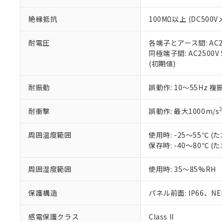
※本証明書は発行
また、RoHS指
絶縁抵抗
100MΩ以上 (DC5
混在することから
既に当社にて対応
り割愛しておりま
耐電圧
各端子とアース間: AC250
同極端子間: AC2500V
(初期値)
耐振動
誤動作: 10～55Hz 複
耐衝撃
誤動作: 最大1000m/s
周囲温度範囲
使用時: -25～55℃
保存時: -40～80℃
周囲湿度範囲
使用時: 35～85%RH
保護構造
パネル前面: IP66、NEM
感電保護クラス
Class II