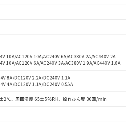
みいただき、同意のうえご利用ください。
材料含有率が中国RoHSの基準値以下であることを示します。
材料含有率が中国RoHSの基準値を超えていることを示します。
、当社制御機器事業取扱商品の当社在庫状況および標準価格(税抜)
ら貴社製品のうち、外国為替および外国貿易法に定める商品（以下｢
質）：
す。当社販売部門へお問い合わせください。
 水銀(Hg) 1000ppm以下、 カドミウム(Cd) 100ppm以下、
たは国外への提供する場合は、日本国政府の輸出許可(または役務取
000ppm以下、ポリ臭化ビフェニル類(PBB) 1000ppm以下、ポリ臭化ジフェニルエーテル類(P
事業取扱商品の中には、本サービスの対象外となる商品もあること
手続きをとります。
キシル) (DEHP)(別名：DOP) 1000ppm以下、フタル酸ブチルベンジル（BBP） 100
(GB/T26572)：
以下、フタル酸ジイソブチル (DIBP) 1000ppm以下
び標準価格照会結果は、記載している更新日時点での社内データに
物を破棄する場合は、完全に破砕するなど、違法に輸出されないよ
(水銀) : 1000ppm、 Cd(カドミウム) : 100ppm、
業用監視および制御機器に対する適用除外項目は除く。
覧された時点での実際の在庫および標準価格とは異なる場合がある
1000ppm、 PBBs(ポリ臭化ビフェニル類) : 1000ppm、 PBDEs(ポリ臭化ジフェニルエーテル類
物質については閾値を超える意図的な使用がないことを確認しています。
上の在庫あり
 1000ppm、 DIBP(フタル酸ジイソブチル) : 1000ppm、 BBP(フタル酸ブチルベンジル) :
品を、核兵器、ミサイル、化学兵器、生物兵器またはその他武器並
チルヘキシル)) : 1000ppm
況および標準価格はお客様のお取引先、またはお客様担当のオムロ
用いたしません。
V 10A/AC120V 10A/AC240V 6A/AC380V 2A/AC440V 2A
ご相談ください。
は満たないが在庫あり
製品を第三者に販売する場合は、上記1、2および3の内容を当該第
 10A/AC120V 6A/AC240V 3A/AC380V 1.9A/AC440V 1.6A
機器販売店や当社販売拠点は「
販売ネットワーク
」をご確認くだ
販売先および販売に係わる関係者が違法に輸出するおそれがある場
用期限
び標準価格結果を当社の事前の承諾なく第三者に漏洩または開示し
え状況などにより、予定月が前後することがあります。
(最新の在庫状況については、お客様のお取引先、またはお客様担当
V 8A/DC120V 2.2A/DC240V 1.1A
（10物質）のすべてが基準値以下であることを示します。
店・当社販売員にご確認ください)
V 4A/DC120V 1.1A/DC240V 0.55A
能（部品リスト作成サービス）をご利用いただくには、I-Webメン
使用状況下において有害物質が外部に漏えいし、環境に深刻な影響を
あります。
機種、また在庫状況の情報を公開していない機種
ェブサイト上で当社にご登録された部品リストについて、当社およ
0±2℃、周囲湿度 65±5%RH、操作ひん度 30回/min
書ダウンロード
す。当社販売部門へお問い合わせください。
品・サービスに関するお客様との取引・商談に必要な範囲で利用す
合意する
キャンセル
書をダウンロードすることができます。
利用者とは、
"個人情報の共同利用に関して"
の「1.共同利用者の
します。
10物質）の非含有証明書
明書（当社基準）