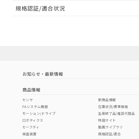
規格認証/適合状況
EU RoHS
注意事項・凡例
UL認証
CSA認証
CEマーキング
ダウンロードデータをご利用いただく前に、以下を必ずお読
Yes
Yes
Yes
対応状況
対応予定月
※1
※2
ソフトウェアの使用条件
対応済み
LR型式承認
DNV型式承認
BV型式承認
KR
（イギリス
（ノルウェー
（フランス
（
お知らせ・最新情報
中国 RoHS
注意事項・凡例
船舶規格）
船舶規格）
船舶規格）
船
商品情報
No
No
No
No
中国 RoHS表
※1 ※2
センサ
新商品情報
FAシステム機器
在庫状況/標準価格
Pb
Hg
Cd
Cr(V
モーション/ドライブ
生産終了品/推奨代替品
ロボティクス
特設サイト
セーフティ
動画ライブラリ
検査装置
規格認証/適合
O
O
O
O