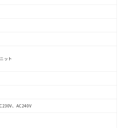
ユニット
 RoHS指令（10物質）の非含有に対応した製品が提供可能な商品です
oHS指令（10物質）の非含有に対応した製品に切り替える予定のある
C230V、AC240V
 RoHS指令（10物質）の非含有に非対応の商品で、対応品を出す予
 RoHS指令（10物質）の非含有の対応状況を調査中または確認中の
ンス料など無形物で、有害物質有無と関係のない商品です。
○×表