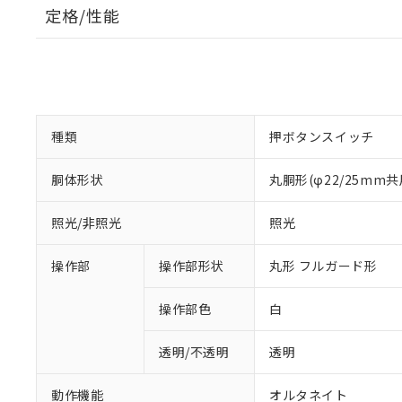
定格/性能
種類
押ボタンスイッチ
胴体形状
丸胴形(φ22/25mm共
照光/非照光
照光
操作部
操作部形状
丸形 フルガード形
操作部色
白
透明/不透明
透明
動作機能
オルタネイト