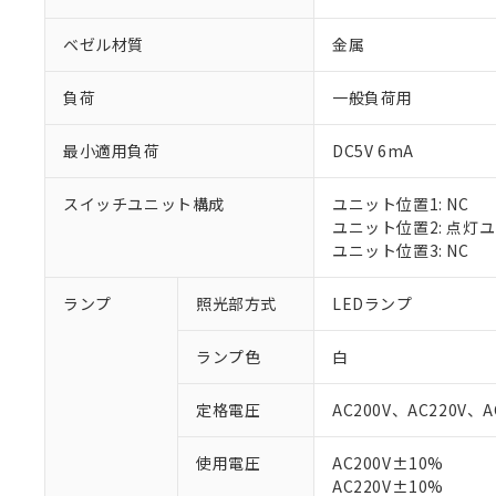
ベゼル材質
金属
負荷
一般負荷用
最小適用負荷
DC5V 6mA
スイッチユニット構成
ユニット位置1: NC
ユニット位置2: 点灯
ユニット位置3: NC
ランプ
照光部方式
LEDランプ
※1 対応状況
ランプ色
白
対応済み：EU
対応予定：EU R
定格電圧
AC200V、AC220V、A
対応予定なし：EU
調査・確認中：EU
ご利用条件
使用電圧
AC200V±10%
非該当品：ライセ
AC220V±10%
※1 中国RoHS