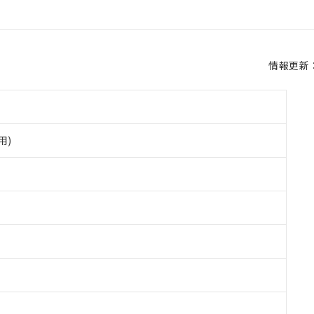
情報更新：2
用)