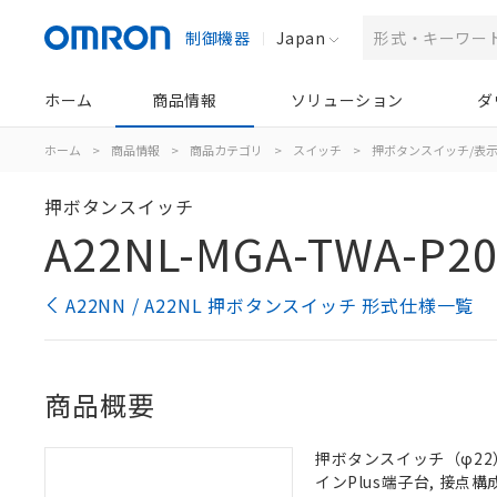
制御機器
Japan
ホーム
商品情報
ソリューション
ダ
ホーム
>
商品情報
>
商品カテゴリ
>
スイッチ
>
押ボタンスイッチ/表
押ボタンスイッチ
A22NL-MGA-TWA-P2
A22NN / A22NL 押ボタンスイッチ 形式仕様一覧
商品概要
押ボタンスイッチ（φ22）,
インPlus端子台, 接点構成: