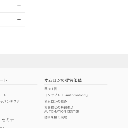
2026/7/29
担当オムロン
お問い合わせ
ート
オムロンの提供価値
目指す姿
ポート
コンセプト「i-Automation!」
ジャパンデスク
オムロンの強み
お客様との共創拠点
AUTOMATION CENTER
DIBP
BBP
DEHP
環境保護
技術を磨く現場
・セミナ
使用期限