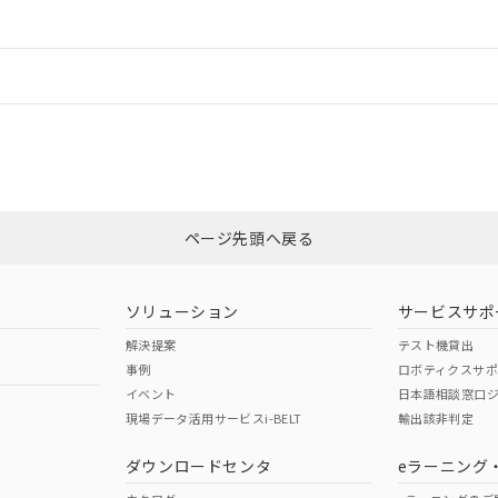
ードすることができます。
情報更新：
ログイン/会員登録
適合状況については、「カスタマーサポートセンタ お客様相談室」または貴社
みください。
非含有証明書
※3
ページ先頭へ戻る
ダウンロードはこちら
ソリューション
サービスサポ
解決提案
テスト機貸出
事例
ロボティクスサ
イベント
日本語相談窓口
現場データ活用サービスi-BELT
輸出該非判定
I)
PBBs
PBDEs
DBP
ダウンロードセンタ
eラーニング