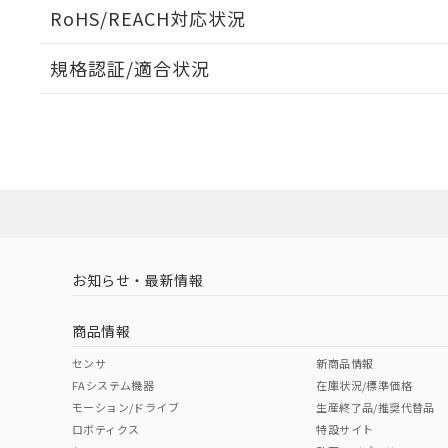
ログイン/会員登録いただくと、CADデータをダウンロ
RoHS/REACH対応状況
規格認証/適合状況
EU RoHS
注意事項・凡例
A22NL-MGA-TWA-P202-WEについての規格認証/
営業員または販売店にお問い合わせください。
ダウンロードデータをご利用いただく前に、以下を必ずお読
対応状況
対応予定月
※1
※2
ソフトウェアの使用条件
対応済み
お知らせ・最新情報
中国 RoHS
注意事項・凡例
商品情報
中国 RoHS表
※1 ※2
センサ
新商品情報
FAシステム機器
在庫状況/標準価格
Pb
Hg
Cd
Cr(V
モーション/ドライブ
生産終了品/推奨代替品
ロボティクス
特設サイト