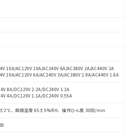
より、非含有部品としていたものが、含有品と判明した場合などやむ
みいただき、同意のうえご利用ください。
材料含有率が中国RoHSの基準値以下であることを示します。
材料含有率が中国RoHSの基準値を超えていることを示します。
、当社制御機器事業取扱商品の当社在庫状況および標準価格(税抜)
ら貴社製品のうち、外国為替および外国貿易法に定める商品（以下｢
質）：
す。当社販売部門へお問い合わせください。
 水銀(Hg) 1000ppm以下、 カドミウム(Cd) 100ppm以下、
たは国外への提供する場合は、日本国政府の輸出許可(または役務取
000ppm以下、ポリ臭化ビフェニル類(PBB) 1000ppm以下、ポリ臭化ジフェニルエーテル類(P
事業取扱商品の中には、本サービスの対象外となる商品もあること
手続きをとります。
キシル) (DEHP)(別名：DOP) 1000ppm以下、フタル酸ブチルベンジル（BBP） 100
(GB/T26572)：
以下、フタル酸ジイソブチル (DIBP) 1000ppm以下
び標準価格照会結果は、記載している更新日時点での社内データに
物を破棄する場合は、完全に破砕するなど、違法に輸出されないよ
(水銀) : 1000ppm、 Cd(カドミウム) : 100ppm、
業用監視および制御機器に対する適用除外項目は除く。
覧された時点での実際の在庫および標準価格とは異なる場合がある
1000ppm、 PBBs(ポリ臭化ビフェニル類) : 1000ppm、 PBDEs(ポリ臭化ジフェニルエーテル類
物質については閾値を超える意図的な使用がないことを確認しています。
上の在庫あり
 1000ppm、 DIBP(フタル酸ジイソブチル) : 1000ppm、 BBP(フタル酸ブチルベンジル) :
品を、核兵器、ミサイル、化学兵器、生物兵器またはその他武器並
チルヘキシル)) : 1000ppm
況および標準価格はお客様のお取引先、またはお客様担当のオムロ
用いたしません。
ご相談ください。
は満たないが在庫あり
製品を第三者に販売する場合は、上記1、2および3の内容を当該第
V 10A/AC120V 10A/AC240V 6A/AC380V 2A/AC440V 2A
機器販売店や当社販売拠点は「
販売ネットワーク
」をご確認くだ
販売先および販売に係わる関係者が違法に輸出するおそれがある場
用期限
 10A/AC120V 6A/AC240V 3A/AC380V 1.9A/AC440V 1.6A
び標準価格結果を当社の事前の承諾なく第三者に漏洩または開示し
え状況などにより、予定月が前後することがあります。
(最新の在庫状況については、お客様のお取引先、またはお客様担当
（10物質）のすべてが基準値以下であることを示します。
店・当社販売員にご確認ください)
V 8A/DC120V 2.2A/DC240V 1.1A
能（部品リスト作成サービス）をご利用いただくには、I-Webメン
使用状況下において有害物質が外部に漏えいし、環境に深刻な影響を
V 4A/DC120V 1.1A/DC240V 0.55A
あります。
機種、また在庫状況の情報を公開していない機種
ェブサイト上で当社にご登録された部品リストについて、当社およ
書ダウンロード
す。当社販売部門へお問い合わせください。
品・サービスに関するお客様との取引・商談に必要な範囲で利用す
0±2℃、周囲湿度 65±5%RH、操作ひん度 30回/min
合意する
キャンセル
書をダウンロードすることができます。
利用者とは、
"個人情報の共同利用に関して"
の「1.共同利用者の
子台
します。
10物質）の非含有証明書