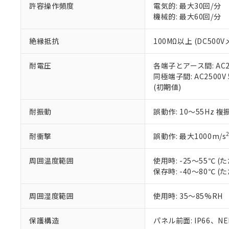
51物質の非含有証
許容操作頻度
電気的: 最大30回/分
※本証明書は発行
機械的: 最大60回/分
また、RoHS指
混在することから
絶縁抵抗
100MΩ以上 (DC5
既に当社にて対応
り割愛しておりま
耐電圧
各端子とアース間: AC250
同極端子間: AC2500V
(初期値)
耐振動
誤動作: 10～55Hz 複
耐衝撃
誤動作: 最大1000m/s
周囲温度範囲
使用時: -25～55℃
保存時: -40～80℃
周囲湿度範囲
使用時: 35～85%RH
保護構造
パネル前面: IP66、NEM