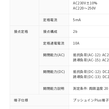
仕入先様の事情に
AC230V±10%
があります。
以下の条件をお読
AC220～250V
「○」：最大均質
「×」：最大均質
本サービスは
当社は、これ
*EU RoHS指令（10物
定格電流
5mA
「－」：未確認で
鉛(Pb) 1000ppm以下、
くものです。
う）を輸出ま
記
説明
六価クロム(Cr(Ⅵ)) 1
当社制御機器
などの必要な
フタル酸ビス(2-エチルヘ
号
*中国RoHS10物質の基準値 
接点定格
接点構成
2b
ル（DBP） 1000ppm
在庫状況およ
当社は規制貨
Pb(鉛) :1000ppm、 Hg
但し、RoHS指令で産
のであり、閲
ます。
Cr(Ⅵ)(六価クロム) : 
フタル酸エステル類の４
○
一定数以
DBP(フタル酸ジブチル) :
い。
当社は貴社製
定格通電電流
10A
DEHP(フタル酸ビス(2-エ
正式な納期状
置等に一切使
当社販売員に
※2 対応予定月
△
一定数に
当社は、貴社
開閉能力(AC)
抵抗負荷(AC-12): AC24
オムロン制御
また当社は、
※2 環境保護使
誘導負荷(AC-15): AC24V
在庫状況およ
部品在庫の切り替
たしません。
－
在庫なし
す。
「ｅ」：有害物質
機器販売
開閉能力(DC)
抵抗負荷(DC-12): DC24
マイパーツ機
「10」：通常の
誘導負荷(DC-13): DC24
ている必要が
味します。
空
受注生産
お客様が当ウ
※3 非含有証明
「－」：未確認で
白
が、当社の製
開閉能力説明
測定条件: 周囲温度 2
さい。
下記の非含有証明
※当社の共同
端子仕様
プッシュインPlus端
いる法人を指
EU RoHS指令（