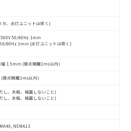
明書（当社基準）
日時点で非含有を証明するもので、過去に遡って非含有を証明するも
令のフタル酸エステル類４物質の対応では、対応完了までの期間は出
備考欄に対応日を記載しておりました。
00Vメガ、点灯ユニットは除く)
品への在庫切替を完了していることから、特段のことがない限り、20
す。
0V 50/60Hz 1min
 50/60Hz 1min (点灯ユニットは除く)
振幅 1.5mm (接点開離1ms以内)
2
(接点開離1ms以内)
 (ただし、氷結、結露しないこと)
 (ただし、氷結、結露しないこと)
A4X, NEMA13