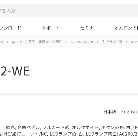
ウンロード
サポート
セミナ
オムロンの
示灯
>
φ22(φ25):照光・非照光・表示灯
>
A22NN / A22NL
>
形式仕様一覧
>
A22
02-WE
日本語
English
 照光, 金属ベゼル, フルガード形, オルタネイト, ボタンの色: 白, IP
 NC/点灯ユニット/NC, LEDランプ色: 白, LEDランプ電圧: AC200/220