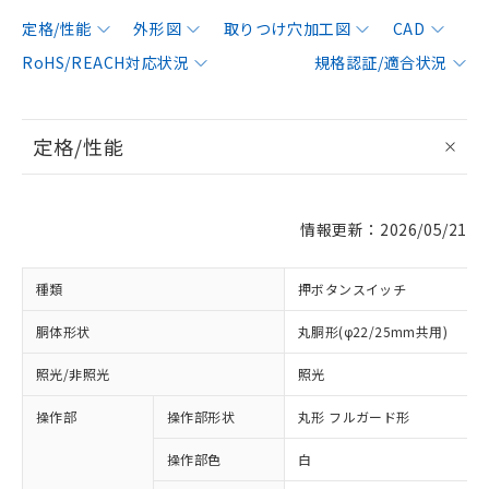
定格/性能
外形図
取りつけ穴加工図
CAD
RoHS/REACH対応状況
規格認証/適合状況
定格/性能
情報更新：2026/05/21
種類
押ボタンスイッチ
胴体形状
丸胴形(φ22/25mm共用)
照光/非照光
照光
操作部
操作部形状
丸形 フルガード形
操作部色
白