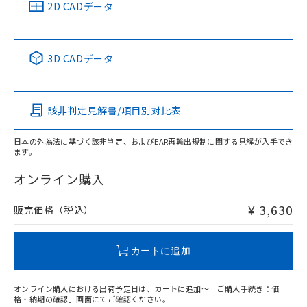
中国 RoHS
注意事項・凡例
2D CADデータ
中国 RoHS表
※1 ※2
3D CADデータ
Pb
Hg
Cd
Cr(VI)
該非判定見解書/項目別対比表
O
O
O
O
日本の外為法に基づく該非判定、およびEAR再輸出規制に関する見解が入手でき
ます。
"対応済み"や非含有の記載がされた商品であっても、流通
在庫等で未対応品が混在する可能性があります。
オンライン購入
非含有品が必要な際は、弊社営業部門もしくは販売店へお
問い合わせください。
¥ 3,630
販売価格（税込）
この製品のRoHS/REACH対応状況ページへ
カートに追加
オンライン購入における出荷予定日は、カートに追加～「ご購入手続き：価
格・納期の確認」画面にてご確認ください。