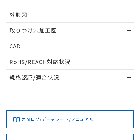
51物質の非含有証明書（当社基準）
の共同利用に関して"
の「1.共同利
※本証明書は発行日時点で非含有を証明す
用者の範囲」に記載されている法人を
外形図
るもので、過去に遡って非含有を証明する
指します。
ものではありません。
情報更新：2026/05/21
取りつけ穴加工図
また、RoHS指令のフタル酸エステル類４
物質の対応では、対応完了までの期間は出
情報更新：2026/05/21
荷製品に未対応品が混在することから備考
CAD
欄に対応日を記載しておりました。
既に当社にて対応品への在庫切替を完了
ログイン/会員登録いただくと、CADデータをダウンロー
RoHS/REACH対応状況
していることから、特段のことがない限
ドすることができます。
り、2022年1月12日より割愛しておりま
情報更新：2026/7/29
す。
規格認証/適合状況
ログイン/会員登録
EU RoHS
注意事項・凡例
A22NL-MGA-TWA-P100-YDについての規格認証/適合状況に
ついては、「カスタマーサポートセンタ お客様相談室」また
は貴社担当オムロン営業員または販売店にお問い合わせくだ
対応状況
対応予定月
※1
※2
さい。
ダウンロードデータをご利用いただく前に、以下を必ずお読
みください。
カタログ/データシート/マニュアル
対応済み
ソフトウェアの使用条件
お問い合わせ