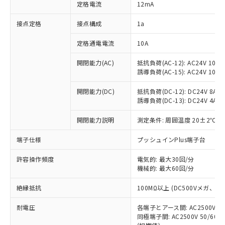
対応済み：EU RoHS指令（10物質）の
定格電流
12mA
非含有に対応した製品が提供可能な商品で
す。
接点定格
接点構成
1a
対応予定：EU RoHS指令（10物質）の非含
ご利用条件
有に対応した製品に切り替える予定のある
定格通電電流
10A
商品です。
開閉能力(AC)
抵抗負荷(AC-12): AC24V 10A/A
対応予定なし：EU RoHS指令（10物質）の
以下の条件をお読みいただき、同意のうえ
誘導負荷(AC-15): AC24V 10A/AC
非含有に非対応の商品で、対応品を出す予
ご利用ください。
定はありません。
開閉能力(DC)
抵抗負荷(DC-12): DC24V 8A/DC
調査・確認中：EU RoHS指令（10物質）の
本サービスは、当社制御機器事業取扱
誘導負荷(DC-13): DC24V 4A/DC
※1 中国RoHS○×表
非含有の対応状況を調査中または確認中の
商品の当社在庫状況および標準価格
商品です。
開閉能力説明
測定条件: 周囲温度 20±2℃、
(税抜)を提供させていただくもので
「○」：最大均質材料含有率が中国RoHSの
非該当品：ライセンス料など無形物で、有
す。
基準値以下であることを示します。
害物質有無と関係のない商品です。
端子仕様
プッシュインPlus端子台
当社制御機器事業取扱商品の中には、
「×」：最大均質材料含有率が中国RoHSの
仕入先様の事情により、非含有部品として
本サービスの対象外となる商品もある
基準値を超えていることを示します。
いたものが、含有品と判明した場合などや
許容操作頻度
電気的: 最大30回/分
当社は、これら貴社製品のうち、外国
ことをご了承ください。
「－」：未確認です。当社販売部門へお問
機械的: 最大60回/分
むを得ず変更することがあります。
為替および外国貿易法に定める商品
在庫状況および標準価格照会結果は、
い合わせください。
（以下｢規制貨物等」という）を輸出
記載している更新日時点での社内デー
絶縁抵抗
100MΩ以上 (DC500Vメガ、
*EU RoHS指令（10物質）：
または国外への提供する場合は、日本
記
タに基づき作成されるものであり、閲
説明
鉛(Pb) 1000ppm以下、 水銀(Hg) 1000ppm以下、 カド
*中国RoHS10物質の基準値 (GB/T26572)：
国政府の輸出許可(または役務取引許
号
覧された時点での実際の在庫および標
ミウム(Cd) 100ppm以下、
耐電圧
Pb(鉛) :1000ppm、 Hg(水銀) : 1000ppm、 Cd(カドミウ
各端子とアース間: AC2500V 50/
可)を取得するなどの必要な手続きを
六価クロム(Cr(Ⅵ)) 1000ppm以下、ポリ臭化ビフェニル
ム) : 100ppm、
準価格とは異なる場合があることをご
同極端子間: AC2500V 50/60
類(PBB) 1000ppm以下、ポリ臭化ジフェニルエーテル類
Cr(Ⅵ)(六価クロム) : 1000ppm、 PBBs(ポリ臭化ビフェ
とります。