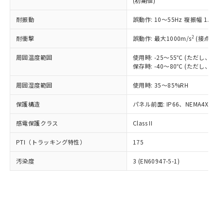
(初期値)
了承ください。
(PBDE) 1000ppm以下、フタル酸ビス(2-エチルヘキシ
○
一定数以上の在庫あり
ニル類) : 1000ppm、 PBDEs(ポリ臭化ジフェニルエーテ
当社は規制貨物を破棄する場合は、完
ル) (DEHP)(別名：DOP) 1000ppm以下、フタル酸ブチ
正式な納期状況および標準価格はお客
ル類) : 1000ppm、
ルベンジル（BBP） 1000ppm以下、フタル酸ジブチル
全に破砕するなど、違法に輸出されな
耐振動
DBP(フタル酸ジブチル) : 1000ppm、 DIBP(フタル酸ジ
誤動作: 10～55Hz 複振幅 1.
様のお取引先、またはお客様担当のオ
（DBP） 1000ppm以下、フタル酸ジイソブチル
イソブチル) : 1000ppm、 BBP(フタル酸ブチルベンジ
△
一定数には満たないが在庫あり
いよう必要な手段を講じます。
ムロン制御機器販売店・当社販売員に
(DIBP) 1000ppm以下
ル) : 1000ppm、
2
耐衝撃
誤動作: 最大1000m/s
(接点開
当社は貴社製品を、核兵器、ミサイ
但し、RoHS指令で産業用監視および制御機器に対する
DEHP(フタル酸ビス(2-エチルヘキシル)) : 1000ppm
ご相談ください。
適用除外項目は除く。
ル、化学兵器、生物兵器またはその他
－
在庫なし(最新の在庫状況につ
オムロン制御機器販売店や当社販売拠
フタル酸エステル類の４物質については閾値を超える意
周囲温度範囲
使用時: -25～55℃ (ただし
武器並びにこれらの製造装置等に一切
いては、お客様のお取引先、ま
図的な使用がないことを確認しています。
点は「
販売ネットワーク
」をご確認
保存時: -40～80℃ (ただし
※2 環境保護使用期限
使用いたしません。
たはお客様担当のオムロン制御
ください。
当社は、貴社製品を第三者に販売する
機器販売店・当社販売員にご確
在庫状況および標準価格結果を当社の
周囲湿度範囲
使用時: 35～85%RH
※2 対応予定月
「ｅ」：有害物質（10物質）のすべてが基
場合は、上記1、2および3の内容を当
認ください)
事前の承諾なく第三者に漏洩または開
準値以下であることを示します。
該第三者に通知します。また当社は、
示しないようお願いします。
保護構造
パネル前面: IP66、NEMA4X, N
部品在庫の切り替え状況などにより、予定
「10」：通常の使用状況下において有害物
販売先および販売に係わる関係者が違
マイパーツ機能（部品リスト作成サー
空
受注生産機種、また在庫状況の
月が前後することがあります。
質が外部に漏えいし、環境に深刻な影響を
法に輸出するおそれがある場合は、取
感電保護クラス
Class II
ビス）をご利用いただくには、I-Web
白
情報を公開していない機種
及ぼさない年数を意味します。
り引きをいたしません。
メンバーズにご登録されている必要が
「－」：未確認です。当社販売部門へお問
PTI（トラッキング特性）
175
あります。
い合わせください。
お客様が当ウェブサイト上で当社にご
※3 非含有証明書ダウンロード
汚染度
3 (EN60947-5-1)
登録された部品リストについて、当社
および当社の共同利用者が、当社の製
下記の非含有証明書をダウンロードするこ
品・サービスに関するお客様との取
とができます。
合意する
キャンセル
引・商談に必要な範囲で利用すること
をご了承ください。
EU RoHS指令（10物質）の非含有証明書
※当社の共同利用者とは、
"個人情報