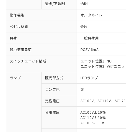
透明/不透明
透明
動作機能
オルタネイト
ベゼル材質
金属
負荷
一般負荷用
最小適用負荷
DC5V 6mA
スイッチユニット構成
ユニット位置1: NO
ユニット位置2: 点灯ユニット
ランプ
照光部方式
LEDランプ
ランプ色
黄
定格電圧
AC100V、AC110V、AC120V
使用電圧
AC100V±10%
AC110V±10%
※1 対応状況
AC100～130V