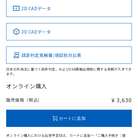
中国 RoHS
注意事項・凡例
2D CADデータ
中国 RoHS表
※1 ※2
3D CADデータ
Pb
Hg
Cd
Cr(VI)
該非判定見解書/項目別対比表
O
O
O
O
日本の外為法に基づく該非判定、およびEAR再輸出規制に関する見解が入手でき
ます。
"対応済み"や非含有の記載がされた商品であっても、流通
在庫等で未対応品が混在する可能性があります。
オンライン購入
非含有品が必要な際は、弊社営業部門もしくは販売店へお
問い合わせください。
¥ 3,630
販売価格（税込）
この製品のRoHS/REACH対応状況ページへ
カートに追加
オンライン購入における出荷予定日は、カートに追加～「ご購入手続き：価