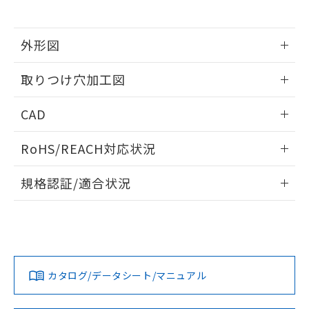
※当社の共同利用者とは、
"個人情報
51物質の非含有証明書（当社基準）
の共同利用に関して"
の「1.共同利
※本証明書は発行日時点で非含有を証明す
用者の範囲」に記載されている法人を
るもので、過去に遡って非含有を証明する
外形図
指します。
ものではありません。
情報更新：2026/05/21
また、RoHS指令のフタル酸エステル類４
取りつけ穴加工図
物質の対応では、対応完了までの期間は出
荷製品に未対応品が混在することから備考
情報更新：2026/05/21
CAD
欄に対応日を記載しておりました。
既に当社にて対応品への在庫切替を完了
ログイン/会員登録いただくと、CADデータをダウンロー
していることから、特段のことがない限
RoHS/REACH対応状況
ドすることができます。
り、2022年1月12日より割愛しておりま
す。
情報更新：2026/7/29
規格認証/適合状況
ログイン/会員登録
EU RoHS
注意事項・凡例
A22NL-MGA-TWA-P002-YEについての規格認証/適合状況に
ついては、「カスタマーサポートセンタ お客様相談室」また
は貴社担当オムロン営業員または販売店にお問い合わせくだ
対応状況
対応予定月
※1
※2
さい。
ダウンロードデータをご利用いただく前に、以下を必ずお読
みください。
カタログ/データシート/マニュアル
対応済み
ソフトウェアの使用条件
お問い合わせ