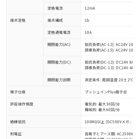
対応済み：EU RoHS指令（10物質）の
定格電流
12mA
非含有に対応した製品が提供可能な商品で
す。
接点定格
接点構成
1b
対応予定：EU RoHS指令（10物質）の非含
ご利用条件
有に対応した製品に切り替える予定のある
定格通電電流
10A
商品です。
対応予定なし：EU RoHS指令（10物質）の
開閉能力(AC)
抵抗負荷(AC-12): AC24V 10A/A
以下の条件をお読みいただき、同意のうえ
非含有に非対応の商品で、対応品を出す予
誘導負荷(AC-15): AC24V 10A/AC
ご利用ください。
定はありません。
調査・確認中：EU RoHS指令（10物質）の
開閉能力(DC)
抵抗負荷(DC-12): DC24V 8A/DC
本サービスは、当社制御機器事業取扱
※1 中国RoHS○×表
誘導負荷(DC-13): DC24V 4A/DC
非含有の対応状況を調査中または確認中の
商品の当社在庫状況および標準価格
商品です。
(税抜)を提供させていただくもので
開閉能力説明
測定条件: 周囲温度 20±2℃、
「○」：最大均質材料含有率が中国RoHSの
非該当品：ライセンス料など無形物で、有
す。
基準値以下であることを示します。
害物質有無と関係のない商品です。
当社制御機器事業取扱商品の中には、
端子仕様
プッシュインPlus端子台
「×」：最大均質材料含有率が中国RoHSの
仕入先様の事情により、非含有部品として
本サービスの対象外となる商品もある
基準値を超えていることを示します。
いたものが、含有品と判明した場合などや
当社は、これら貴社製品のうち、外国
ことをご了承ください。
許容操作頻度
電気的: 最大30回/分
「－」：未確認です。当社販売部門へお問
むを得ず変更することがあります。
為替および外国貿易法に定める商品
機械的: 最大60回/分
在庫状況および標準価格照会結果は、
い合わせください。
（以下｢規制貨物等」という）を輸出
記載している更新日時点での社内デー
*EU RoHS指令（10物質）：
または国外への提供する場合は、日本
絶縁抵抗
100MΩ以上 (DC500Vメガ、
記
タに基づき作成されるものであり、閲
説明
鉛(Pb) 1000ppm以下、 水銀(Hg) 1000ppm以下、 カド
*中国RoHS10物質の基準値 (GB/T26572)：
国政府の輸出許可(または役務取引許
号
覧された時点での実際の在庫および標
ミウム(Cd) 100ppm以下、
Pb(鉛) :1000ppm、 Hg(水銀) : 1000ppm、 Cd(カドミウ
耐電圧
各端子とアース間: AC2500V 50/
可)を取得するなどの必要な手続きを
六価クロム(Cr(Ⅵ)) 1000ppm以下、ポリ臭化ビフェニル
ム) : 100ppm、
準価格とは異なる場合があることをご