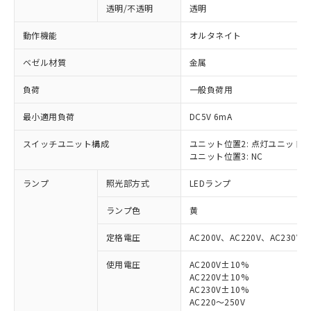
透明/不透明
透明
動作機能
オルタネイト
ベゼル材質
金属
負荷
一般負荷用
最小適用負荷
DC5V 6mA
スイッチユニット構成
ユニット位置2: 点灯ユニット
ユニット位置3: NC
ランプ
照光部方式
LEDランプ
ランプ色
黄
定格電圧
AC200V、AC220V、AC230V、
使用電圧
AC200V±10%
AC220V±10%
※1 対応状況
AC230V±10%
AC220～250V