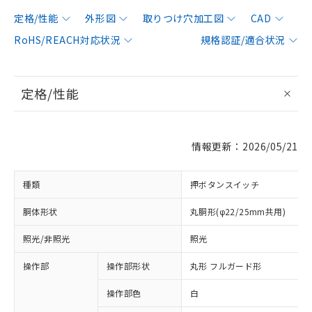
定格/性能
外形図
取りつけ穴加工図
CAD
RoHS/REACH対応状況
規格認証/適合状況
定格/性能
情報更新：2026/05/21
種類
押ボタンスイッチ
胴体形状
丸胴形(φ22/25mm共用)
照光/非照光
照光
操作部
操作部形状
丸形 フルガード形
操作部色
白