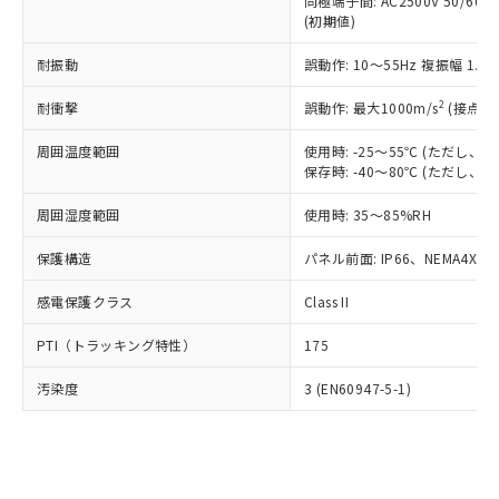
類(PBB) 1000ppm以下、ポリ臭化ジフェニルエーテル類
同極端子間: AC2500V 50/60
Cr(Ⅵ)(六価クロム) : 1000ppm、 PBBs(ポリ臭化ビフェ
とります。
了承ください。
(PBDE) 1000ppm以下、フタル酸ビス(2-エチルヘキシ
○
一定数以上の在庫あり
ニル類) : 1000ppm、 PBDEs(ポリ臭化ジフェニルエーテ
(初期値)
当社は規制貨物を破棄する場合は、完
ル) (DEHP)(別名：DOP) 1000ppm以下、フタル酸ブチ
正式な納期状況および標準価格はお客
ル類) : 1000ppm、
ルベンジル（BBP） 1000ppm以下、フタル酸ジブチル
全に破砕するなど、違法に輸出されな
DBP(フタル酸ジブチル) : 1000ppm、 DIBP(フタル酸ジ
様のお取引先、またはお客様担当のオ
耐振動
誤動作: 10～55Hz 複振幅 1.
（DBP） 1000ppm以下、フタル酸ジイソブチル
イソブチル) : 1000ppm、 BBP(フタル酸ブチルベンジ
△
一定数には満たないが在庫あり
いよう必要な手段を講じます。
ムロン制御機器販売店・当社販売員に
(DIBP) 1000ppm以下
ル) : 1000ppm、
当社は貴社製品を、核兵器、ミサイ
但し、RoHS指令で産業用監視および制御機器に対する
DEHP(フタル酸ビス(2-エチルヘキシル)) : 1000ppm
ご相談ください。
2
耐衝撃
誤動作: 最大1000m/s
(接点開
適用除外項目は除く。
ル、化学兵器、生物兵器またはその他
－
在庫なし(最新の在庫状況につ
オムロン制御機器販売店や当社販売拠
フタル酸エステル類の４物質については閾値を超える意
武器並びにこれらの製造装置等に一切
いては、お客様のお取引先、ま
周囲温度範囲
図的な使用がないことを確認しています。
使用時: -25～55℃ (ただし
点は「
販売ネットワーク
」をご確認
※2 環境保護使用期限
使用いたしません。
保存時: -40～80℃ (ただし
たはお客様担当のオムロン制御
ください。
当社は、貴社製品を第三者に販売する
機器販売店・当社販売員にご確
在庫状況および標準価格結果を当社の
※2 対応予定月
「ｅ」：有害物質（10物質）のすべてが基
周囲湿度範囲
使用時: 35～85%RH
場合は、上記1、2および3の内容を当
認ください)
事前の承諾なく第三者に漏洩または開
準値以下であることを示します。
該第三者に通知します。また当社は、
示しないようお願いします。
保護構造
パネル前面: IP66、NEMA4X, N
部品在庫の切り替え状況などにより、予定
「10」：通常の使用状況下において有害物
販売先および販売に係わる関係者が違
マイパーツ機能（部品リスト作成サー
空
受注生産機種、また在庫状況の
月が前後することがあります。
質が外部に漏えいし、環境に深刻な影響を
法に輸出するおそれがある場合は、取
ビス）をご利用いただくには、I-Web
白
情報を公開していない機種
感電保護クラス
Class II
及ぼさない年数を意味します。
り引きをいたしません。
メンバーズにご登録されている必要が
「－」：未確認です。当社販売部門へお問
あります。
PTI（トラッキング特性）
175
い合わせください。
お客様が当ウェブサイト上で当社にご
※3 非含有証明書ダウンロード
登録された部品リストについて、当社
汚染度
3 (EN60947-5-1)
および当社の共同利用者が、当社の製
下記の非含有証明書をダウンロードするこ
品・サービスに関するお客様との取
とができます。
合意する
キャンセル
引・商談に必要な範囲で利用すること
をご了承ください。
EU RoHS指令（10物質）の非含有証明書