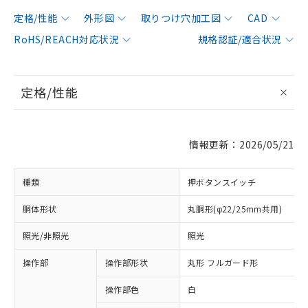
定格/性能
外形図
取りつけ穴加工図
CAD
RoHS/REACH対応状況
規格認証/適合状況
定格/性能
情報更新：2026/05/21
種類
押ボタンスイッチ
胴体形状
丸胴形(φ22/25mm共用)
照光/非照光
照光
操作部
操作部形状
丸形 フルガード形
操作部色
白