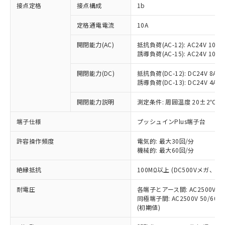
非含有に対応した製品が提供可能な商品で
接点定格
接点構成
1b
す。
対応予定：EU RoHS指令（10物質）の非含
定格通電電流
10A
ご利用条件
有に対応した製品に切り替える予定のある
商品です。
開閉能力(AC)
抵抗負荷(AC-12): AC24V 10A/A
誘導負荷(AC-15): AC24V 10A/AC
対応予定なし：EU RoHS指令（10物質）の
以下の条件をお読みいただき、同意のうえ
非含有に非対応の商品で、対応品を出す予
ご利用ください。
開閉能力(DC)
抵抗負荷(DC-12): DC24V 8A/DC
定はありません。
誘導負荷(DC-13): DC24V 4A/DC
調査・確認中：EU RoHS指令（10物質）の
本サービスは、当社制御機器事業取扱
※1 中国RoHS○×表
非含有の対応状況を調査中または確認中の
商品の当社在庫状況および標準価格
開閉能力説明
測定条件: 周囲温度 20±2℃、
商品です。
(税抜)を提供させていただくもので
「○」：最大均質材料含有率が中国RoHSの
非該当品：ライセンス料など無形物で、有
端子仕様
プッシュインPlus端子台
す。
基準値以下であることを示します。
害物質有無と関係のない商品です。
当社制御機器事業取扱商品の中には、
「×」：最大均質材料含有率が中国RoHSの
仕入先様の事情により、非含有部品として
許容操作頻度
電気的: 最大30回/分
本サービスの対象外となる商品もある
基準値を超えていることを示します。
いたものが、含有品と判明した場合などや
機械的: 最大60回/分
当社は、これら貴社製品のうち、外国
ことをご了承ください。
「－」：未確認です。当社販売部門へお問
むを得ず変更することがあります。
為替および外国貿易法に定める商品
在庫状況および標準価格照会結果は、
い合わせください。
絶縁抵抗
100MΩ以上 (DC500Vメガ、
（以下｢規制貨物等」という）を輸出
記載している更新日時点での社内デー
*EU RoHS指令（10物質）：
または国外への提供する場合は、日本
記
タに基づき作成されるものであり、閲
説明
耐電圧
鉛(Pb) 1000ppm以下、 水銀(Hg) 1000ppm以下、 カド
各端子とアース間: AC2500V 50/
*中国RoHS10物質の基準値 (GB/T26572)：
国政府の輸出許可(または役務取引許
号
覧された時点での実際の在庫および標
ミウム(Cd) 100ppm以下、
Pb(鉛) :1000ppm、 Hg(水銀) : 1000ppm、 Cd(カドミウ
同極端子間: AC2500V 50/60
可)を取得するなどの必要な手続きを
六価クロム(Cr(Ⅵ)) 1000ppm以下、ポリ臭化ビフェニル
ム) : 100ppm、
準価格とは異なる場合があることをご
(初期値)
類(PBB) 1000ppm以下、ポリ臭化ジフェニルエーテル類
Cr(Ⅵ)(六価クロム) : 1000ppm、 PBBs(ポリ臭化ビフェ
とります。
了承ください。
(PBDE) 1000ppm以下、フタル酸ビス(2-エチルヘキシ
○
一定数以上の在庫あり
ニル類) : 1000ppm、 PBDEs(ポリ臭化ジフェニルエーテ