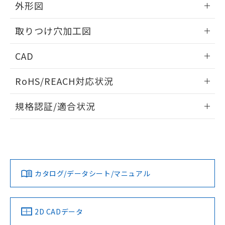
の共同利用に関して"
の「1.共同利
外形図
※本証明書は発行日時点で非含有を証明す
用者の範囲」に記載されている法人を
るもので、過去に遡って非含有を証明する
指します。
情報更新：2026/05/21
ものではありません。
取りつけ穴加工図
また、RoHS指令のフタル酸エステル類４
物質の対応では、対応完了までの期間は出
情報更新：2026/05/21
CAD
荷製品に未対応品が混在することから備考
欄に対応日を記載しておりました。
ログイン/会員登録いただくと、CADデータをダウンロー
RoHS/REACH対応状況
既に当社にて対応品への在庫切替を完了
ドすることができます。
していることから、特段のことがない限
情報更新：2026/7/29
り、2022年1月12日より割愛しておりま
規格認証/適合状況
す。
ログイン/会員登録
EU RoHS
注意事項・凡例
A22NL-MGA-TWA-P002-YBについての規格認証/適合状況に
ついては、「カスタマーサポートセンタ お客様相談室」また
は貴社担当オムロン営業員または販売店にお問い合わせくだ
対応状況
対応予定月
※1
※2
さい。
ダウンロードデータをご利用いただく前に、以下を必ずお読
みください。
カタログ/データシート/マニュアル
対応済み
ソフトウェアの使用条件
お問い合わせ
中国 RoHS
注意事項・凡例
2D CADデータ