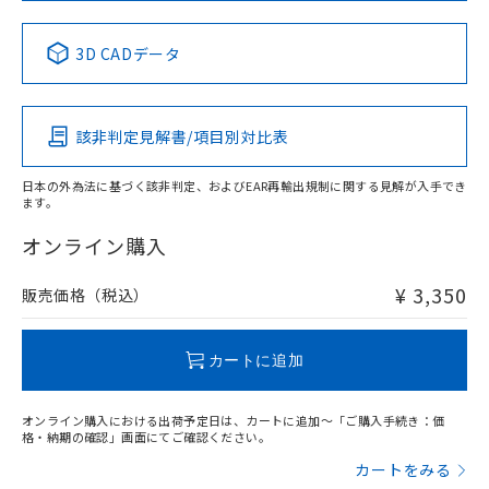
中国 RoHS表
※1 ※2
3D CADデータ
Pb
Hg
Cd
Cr(VI)
該非判定見解書/項目別対比表
X
O
O
O
日本の外為法に基づく該非判定、およびEAR再輸出規制に関する見解が入手でき
ます。
"対応済み"や非含有の記載がされた商品であっても、流通
在庫等で未対応品が混在する可能性があります。
オンライン購入
非含有品が必要な際は、弊社営業部門もしくは販売店へお
問い合わせください。
¥ 3,350
販売価格（税込）
この製品のRoHS/REACH対応状況ページへ
カートに追加
オンライン購入における出荷予定日は、カートに追加～「ご購入手続き：価
格・納期の確認」画面にてご確認ください。
カートをみる