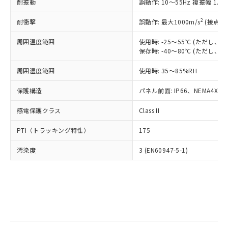
当社は規制貨物を破棄する場合は、完
耐振動
ル) (DEHP)(別名：DOP) 1000ppm以下、フタル酸ブチ
誤動作: 10～55Hz 複振幅 1.
正式な納期状況および標準価格はお客
ル類) : 1000ppm、
ルベンジル（BBP） 1000ppm以下、フタル酸ジブチル
全に破砕するなど、違法に輸出されな
DBP(フタル酸ジブチル) : 1000ppm、 DIBP(フタル酸ジ
様のお取引先、またはお客様担当のオ
（DBP） 1000ppm以下、フタル酸ジイソブチル
イソブチル) : 1000ppm、 BBP(フタル酸ブチルベンジ
△
一定数には満たないが在庫あり
いよう必要な手段を講じます。
2
耐衝撃
誤動作: 最大1000m/s
(接点開
ムロン制御機器販売店・当社販売員に
(DIBP) 1000ppm以下
ル) : 1000ppm、
当社は貴社製品を、核兵器、ミサイ
但し、RoHS指令で産業用監視および制御機器に対する
DEHP(フタル酸ビス(2-エチルヘキシル)) : 1000ppm
ご相談ください。
適用除外項目は除く。
周囲温度範囲
使用時: -25～55℃ (ただし
ル、化学兵器、生物兵器またはその他
－
在庫なし(最新の在庫状況につ
オムロン制御機器販売店や当社販売拠
フタル酸エステル類の４物質については閾値を超える意
保存時: -40～80℃ (ただし
武器並びにこれらの製造装置等に一切
いては、お客様のお取引先、ま
図的な使用がないことを確認しています。
点は「
販売ネットワーク
」をご確認
※2 環境保護使用期限
使用いたしません。
たはお客様担当のオムロン制御
ください。
周囲湿度範囲
使用時: 35～85%RH
当社は、貴社製品を第三者に販売する
機器販売店・当社販売員にご確
在庫状況および標準価格結果を当社の
※2 対応予定月
「ｅ」：有害物質（10物質）のすべてが基
場合は、上記1、2および3の内容を当
認ください)
事前の承諾なく第三者に漏洩または開
保護構造
パネル前面: IP66、NEMA4X, N
準値以下であることを示します。
該第三者に通知します。また当社は、
示しないようお願いします。
部品在庫の切り替え状況などにより、予定
「10」：通常の使用状況下において有害物
販売先および販売に係わる関係者が違
マイパーツ機能（部品リスト作成サー
感電保護クラス
Class II
空
受注生産機種、また在庫状況の
月が前後することがあります。
質が外部に漏えいし、環境に深刻な影響を
法に輸出するおそれがある場合は、取
ビス）をご利用いただくには、I-Web
白
情報を公開していない機種
及ぼさない年数を意味します。
り引きをいたしません。
PTI（トラッキング特性）
175
メンバーズにご登録されている必要が
「－」：未確認です。当社販売部門へお問
あります。
い合わせください。
汚染度
3 (EN60947-5-1)
お客様が当ウェブサイト上で当社にご
※3 非含有証明書ダウンロード
登録された部品リストについて、当社
および当社の共同利用者が、当社の製
下記の非含有証明書をダウンロードするこ
品・サービスに関するお客様との取
とができます。
合意する
キャンセル
引・商談に必要な範囲で利用すること
をご了承ください。
EU RoHS指令（10物質）の非含有証明書
※当社の共同利用者とは、
"個人情報
51物質の非含有証明書（当社基準）