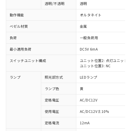
透明/不透明
透明
動作機能
オルタネイト
ベゼル材質
金属
負荷
一般負荷用
最小適用負荷
DC5V 6mA
スイッチユニット構成
ユニット位置2: 点灯ユニット
ユニット位置3: NC
ランプ
照光部方式
LEDランプ
ランプ色
黄
定格電圧
AC/DC12V
使用電圧
AC/DC12V±10%
※1 対応状況
定格電流
12mA
対応済み：EU RoHS指令（10物質）の