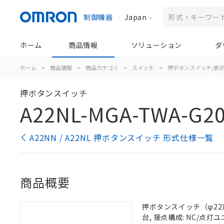
制御機器
Japan
ホーム
商品情報
ソリューション
ダ
ホーム
>
商品情報
>
商品カテゴリ
>
スイッチ
>
押ボタンスイッチ/表
押ボタンスイッチ
A22NL-MGA-TWA-G20
A22NN / A22NL 押ボタンスイッチ 形式仕様一覧
商品概要
押ボタンスイッチ（φ22）,
台, 接点構成: NC/点灯ユニ