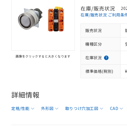
在庫/販売状況
20
在庫/販売状況 ご利用条
販売状況
機種区分
画像をクリックすると大きくなります
在庫状況
標準価格(税別)
詳細情報
定格/性能
外形図
取りつけ穴加工図
CAD