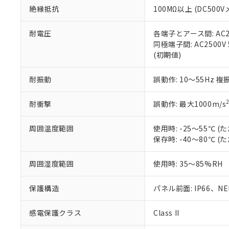
また、RoHS指
絶縁抵抗
100MΩ以上 (DC5
混在することから
既に当社にて対応
耐電圧
各端子とアース間: AC250
り割愛しておりま
同極端子間: AC2500V
(初期値)
耐振動
誤動作: 10～55Hz 複
耐衝撃
誤動作: 最大1000m/s
周囲温度範囲
使用時: -25～55℃
保存時: -40～80℃
周囲湿度範囲
使用時: 35～85%RH
保護構造
パネル前面: IP66、NEM
感電保護クラス
Class II