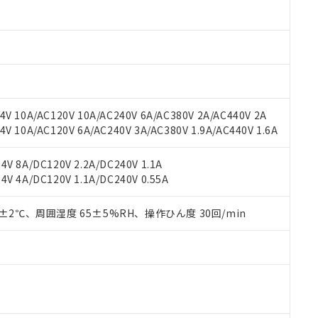
材料含有率が中国RoHSの基準値以下であることを示します。
材料含有率が中国RoHSの基準値を超えていることを示します。
、当社制御機器事業取扱商品の当社在庫状況および標準価格(税抜)
ら貴社製品のうち、外国為替および外国貿易法に定める商品（以下｢
質）：
す。当社販売部門へお問い合わせください。
 水銀(Hg) 1000ppm以下、 カドミウム(Cd) 100ppm以下、
たは国外への提供する場合は、日本国政府の輸出許可(または役務取
000ppm以下、ポリ臭化ビフェニル類(PBB) 1000ppm以下、ポリ臭化ジフェニルエーテル類(P
事業取扱商品の中には、本サービスの対象外となる商品もあること
手続きをとります。
キシル) (DEHP)(別名：DOP) 1000ppm以下、フタル酸ブチルベンジル（BBP） 100
(GB/T26572)：
以下、フタル酸ジイソブチル (DIBP) 1000ppm以下
び標準価格照会結果は、記載している更新日時点での社内データに
物を破棄する場合は、完全に破砕するなど、違法に輸出されないよ
(水銀) : 1000ppm、 Cd(カドミウム) : 100ppm、
業用監視および制御機器に対する適用除外項目は除く。
覧された時点での実際の在庫および標準価格とは異なる場合がある
1000ppm、 PBBs(ポリ臭化ビフェニル類) : 1000ppm、 PBDEs(ポリ臭化ジフェニルエーテル類
物質については閾値を超える意図的な使用がないことを確認しています。
上の在庫あり
 1000ppm、 DIBP(フタル酸ジイソブチル) : 1000ppm、 BBP(フタル酸ブチルベンジル) :
品を、核兵器、ミサイル、化学兵器、生物兵器またはその他武器並
チルヘキシル)) : 1000ppm
V 10A/AC120V 10A/AC240V 6A/AC380V 2A/AC440V 2A
況および標準価格はお客様のお取引先、またはお客様担当のオムロ
用いたしません。
 10A/AC120V 6A/AC240V 3A/AC380V 1.9A/AC440V 1.6A
ご相談ください。
は満たないが在庫あり
製品を第三者に販売する場合は、上記1、2および3の内容を当該第
機器販売店や当社販売拠点は「
販売ネットワーク
」をご確認くだ
販売先および販売に係わる関係者が違法に輸出するおそれがある場
用期限
び標準価格結果を当社の事前の承諾なく第三者に漏洩または開示し
え状況などにより、予定月が前後することがあります。
V 8A/DC120V 2.2A/DC240V 1.1A
(最新の在庫状況については、お客様のお取引先、またはお客様担当
V 4A/DC120V 1.1A/DC240V 0.55A
（10物質）のすべてが基準値以下であることを示します。
店・当社販売員にご確認ください)
能（部品リスト作成サービス）をご利用いただくには、I-Webメン
使用状況下において有害物質が外部に漏えいし、環境に深刻な影響を
あります。
0±2℃、周囲湿度 65±5%RH、操作ひん度 30回/min
機種、また在庫状況の情報を公開していない機種
ェブサイト上で当社にご登録された部品リストについて、当社およ
書ダウンロード
す。当社販売部門へお問い合わせください。
品・サービスに関するお客様との取引・商談に必要な範囲で利用す
合意する
キャンセル
書をダウンロードすることができます。
利用者とは、
"個人情報の共同利用に関して"
の「1.共同利用者の
します。
10物質）の非含有証明書
明書（当社基準）
日時点で非含有を証明するもので、過去に遡って非含有を証明するも