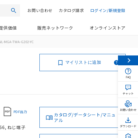
お問い合わせ
カタログ請求
ログイン/新規登録
検索
提供価値
販売ネットワーク
オンラインストア
NL-MGA-TWA-G202-YC
マイリストに追加
FAQ
チャット
お問い合わせ
PDF出力
カタログ/データシート/マニュ
アル
66, ねじ端子
ダウンロード