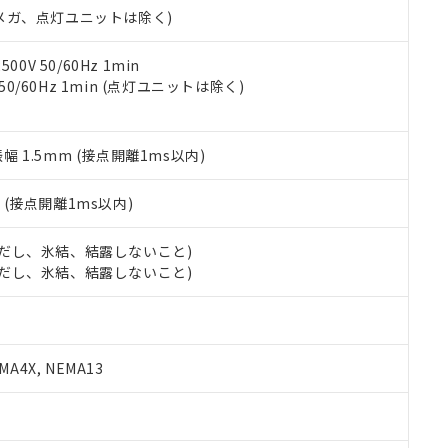
令のフタル酸エステル類４物質の対応では、対応完了までの期間は出
00Vメガ、点灯ユニットは除く)
備考欄に対応日を記載しておりました。
品への在庫切替を完了していることから、特段のことがない限り、20
0V 50/60Hz 1min
す。
 50/60Hz 1min (点灯ユニットは除く)
振幅 1.5mm (接点開離1ms以内)
2
(接点開離1ms以内)
 (ただし、氷結、結露しないこと)
 (ただし、氷結、結露しないこと)
A4X, NEMA13