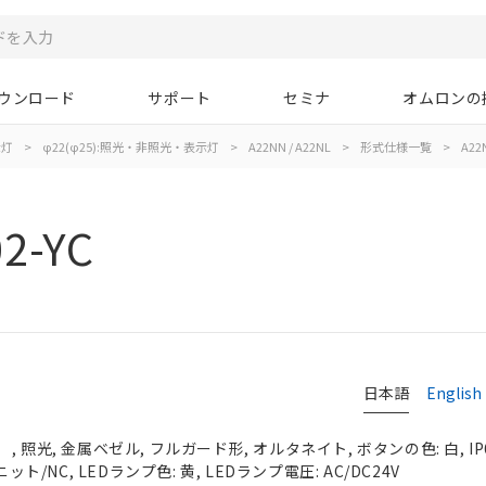
ウンロード
サポート
セミナ
オムロンの
示灯
>
φ22(φ25):照光・非照光・表示灯
>
A22NN / A22NL
>
形式仕様一覧
>
A22
2-YC
日本語
English
 照光, 金属ベゼル, フルガード形, オルタネイト, ボタンの色: 白, IP
ット/NC, LEDランプ色: 黄, LEDランプ電圧: AC/DC24V