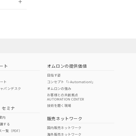
ート
オムロンの提供価値
目指す姿
ポート
コンセプト「i-Automation!」
ジャパンデスク
オムロンの強み
お客様との共創拠点
AUTOMATION CENTER
DIBP
BBP
DEHP
環境保護
技術を磨く現場
・セミナ
状況ページへ
使用期限
検索ください
案内
販売ネットワーク
講する
O
O
O
10
国内販売ネットワーク
ス一覧（PDF）
海外販売ネットワーク