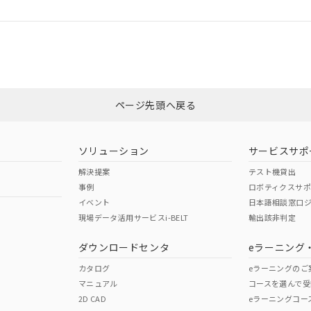
ログイン/会員登録
CCC認証
電波法
みください。
Yes
N/A
非含有証明書
※3
ページ先頭へ戻る
ダウンロードはこちら
型式承認
NK型式承認
ABS型式承認
韓国
（日本
（アメリカ
ソリューション
サービスサポ
舶規格）
船舶規格）
船舶規格）
解決提案
テスト機貸出
事例
ロボティクスサ
No
No
イベント
日本語相談窓口
現場データ活用サービスi-BELT
輸出該非判定
I)
PBBs
PBDEs
DBP
ダウンロードセンタ
eラーニング
この製品の規格認証/適合
その他の認証はこちらのページからご
カタログ
eラーニングのご
マニュアル
コースを選んで受
O
O
O
2D CAD
eラーニングコー