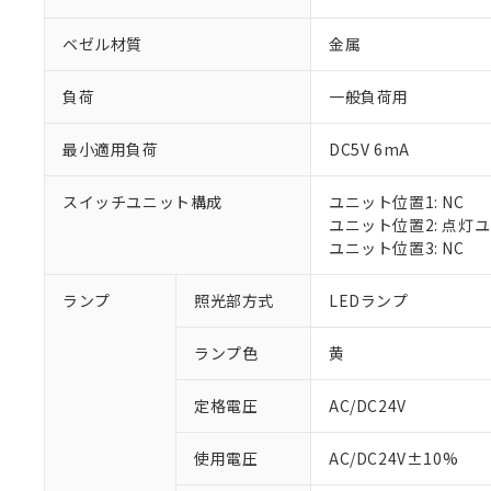
ベゼル材質
金属
負荷
一般負荷用
最小適用負荷
DC5V 6mA
スイッチユニット構成
ユニット位置1: NC
ユニット位置2: 点灯
ユニット位置3: NC
※1 対応状況
ランプ
照光部方式
LEDランプ
対応済み：EU
ランプ色
黄
対応予定：EU R
対応予定なし：EU
定格電圧
AC/DC24V
調査・確認中：EU
ご利用条件
非該当品：ライセ
※1 中国RoHS
使用電圧
AC/DC24V±10%
仕入先様の事情に
があります。
以下の条件をお読