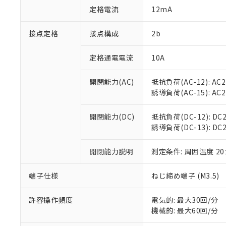
「○」：最大均質
定格電流
12mA
「×」：最大均質
本サービスは
当社は、これ
*EU RoHS指令（10物
「－」：未確認で
鉛(Pb) 1000ppm以下、
くものです。
う）を輸出ま
接点定格
接点構成
2b
記
説明
六価クロム(Cr(Ⅵ)) 1
当社制御機器
などの必要な
フタル酸ビス(2-エチルヘ
号
*中国RoHS10物質の基準値 
ル（DBP） 1000ppm
在庫状況およ
当社は規制貨
Pb(鉛) :1000ppm、 Hg
定格通電電流
10A
但し、RoHS指令で産
のであり、閲
ます。
Cr(Ⅵ)(六価クロム) : 
フタル酸エステル類の４
○
一定数以
DBP(フタル酸ジブチル) :
い。
当社は貴社製
DEHP(フタル酸ビス(2-エ
開閉能力(AC)
抵抗負荷(AC-12): AC24
正式な納期状
置等に一切使
誘導負荷(AC-15): AC24V
当社販売員に
※2 対応予定月
△
一定数に
当社は、貴社
オムロン制御
また当社は、
※2 環境保護使
在庫状況およ
部品在庫の切り替
たしません。
開閉能力(DC)
抵抗負荷(DC-12): DC24
－
在庫なし
す。
誘導負荷(DC-13): DC24
「ｅ」：有害物質
機器販売
マイパーツ機
「10」：通常の
ている必要が
味します。
開閉能力説明
測定条件: 周囲温度 2
空
受注生産
お客様が当ウ
※3 非含有証明
「－」：未確認で
白
が、当社の製
端子仕様
ねじ締め端子 (M3.5)
さい。
下記の非含有証明
※当社の共同
いる法人を指
許容操作頻度
電気的: 最大30回/分
EU RoHS指令（
機械的: 最大60回/分
51物質の非含有証
※本証明書は発行