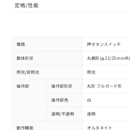
定格/性能
種類
押ボタンスイッチ
胴体形状
丸胴形(φ22/25mm共
照光/非照光
照光
操作部
操作部形状
丸形 フルガード形
操作部色
白
透明/不透明
透明
動作機能
オルタネイト