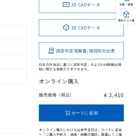
2D CADデータ
在庫・価格
無料テスト機
3D CADデータ
該非判定見解書/項目別対比表
日本の外為法に基づく該非判定、およびEAR再輸出規
制に関する見解が入手できます。
オンライン購入
¥ 3,410
販売価格（税込）
カートに追加
オンライン購入における出荷予定日は、カートに追加
～「ご購入手続き：価格・納期の確認」画面にてご確