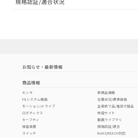
規格認証/適合状況
EU RoHS
注意事項・凡例
UL認証
CSA認証
CEマーキング
ダウンロードデータをご利用いただく前に、以下を必ずお読
Yes
Yes
Yes
対応状況
対応予定月
※1
※2
ソフトウェアの使用条件
対応済み
LR型式承認
DNV型式承認
BV型式承認
KR
（イギリス
（ノルウェー
（フランス
（
お知らせ・最新情報
中国 RoHS
注意事項・凡例
船舶規格）
船舶規格）
船舶規格）
船
商品情報
No
No
No
No
中国 RoHS表
※1 ※2
センサ
新商品情報
FAシステム機器
在庫状況/標準価格
Pb
Hg
Cd
Cr(V
モーション/ドライブ
生産終了品/推奨代替品
ロボティクス
特設サイト
セーフティ
動画ライブラリ
検査装置
規格認証/適合
X
O
O
O
スイッチ
RoHS/REACH対応