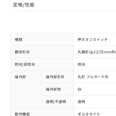
定格/性能
種類
押ボタンスイッチ
胴体形状
丸胴形(φ22/25mm共
照光/非照光
照光
操作部
操作部形状
丸形 フルガード形
操作部色
白
透明/不透明
透明
動作機能
オルタネイト