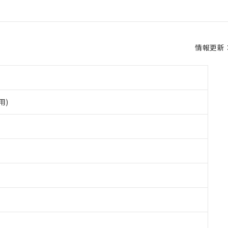
情報更新：2
用)