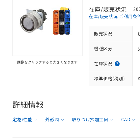
在庫/販売状況
20
在庫/販売状況 ご利用条
販売状況
機種区分
画像をクリックすると大きくなります
在庫状況
標準価格(税別)
詳細情報
定格/性能
外形図
取りつけ穴加工図
CAD