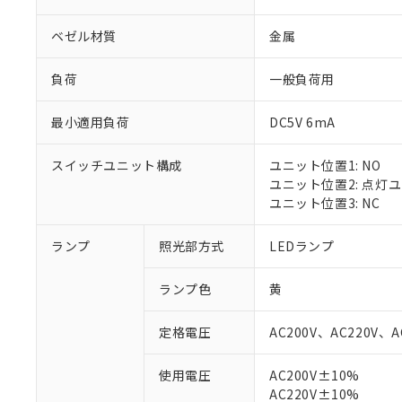
ベゼル材質
金属
負荷
一般負荷用
最小適用負荷
DC5V 6mA
スイッチユニット構成
ユニット位置1: NO
ユニット位置2: 点灯
ユニット位置3: NC
ランプ
照光部方式
LEDランプ
ランプ色
黄
定格電圧
AC200V、AC220V、A
使用電圧
AC200V±10%
※1 対応状況
AC220V±10%