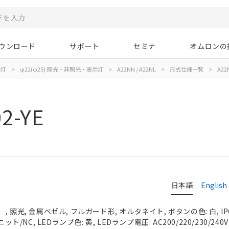
ウンロード
サポート
セミナ
オムロンの
示灯
>
φ22(φ25):照光・非照光・表示灯
>
A22NN / A22NL
>
形式仕様一覧
>
A22
2-YE
日本語
English
 照光, 金属ベゼル, フルガード形, オルタネイト, ボタンの色: 白, IP
ット/NC, LEDランプ色: 黄, LEDランプ電圧: AC200/220/230/240V