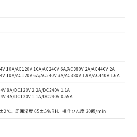
 RoHS指令（10物質）の非含有に対応した製品が提供可能な商品です
oHS指令（10物質）の非含有に対応した製品に切り替える予定のある
 RoHS指令（10物質）の非含有に非対応の商品で、対応品を出す予
 RoHS指令（10物質）の非含有の対応状況を調査中または確認中の
ンス料など無形物で、有害物質有無と関係のない商品です。
○×表
より、非含有部品としていたものが、含有品と判明した場合などやむ
みいただき、同意のうえご利用ください。
材料含有率が中国RoHSの基準値以下であることを示します。
材料含有率が中国RoHSの基準値を超えていることを示します。
、当社制御機器事業取扱商品の当社在庫状況および標準価格(税抜)
ら貴社製品のうち、外国為替および外国貿易法に定める商品（以下｢
質）：
す。当社販売部門へお問い合わせください。
 水銀(Hg) 1000ppm以下、 カドミウム(Cd) 100ppm以下、
たは国外への提供する場合は、日本国政府の輸出許可(または役務取
000ppm以下、ポリ臭化ビフェニル類(PBB) 1000ppm以下、ポリ臭化ジフェニルエーテル類(P
V 10A/AC120V 10A/AC240V 6A/AC380V 2A/AC440V 2A
事業取扱商品の中には、本サービスの対象外となる商品もあること
手続きをとります。
キシル) (DEHP)(別名：DOP) 1000ppm以下、フタル酸ブチルベンジル（BBP） 100
(GB/T26572)：
以下、フタル酸ジイソブチル (DIBP) 1000ppm以下
 10A/AC120V 6A/AC240V 3A/AC380V 1.9A/AC440V 1.6A
び標準価格照会結果は、記載している更新日時点での社内データに
物を破棄する場合は、完全に破砕するなど、違法に輸出されないよ
(水銀) : 1000ppm、 Cd(カドミウム) : 100ppm、
業用監視および制御機器に対する適用除外項目は除く。
覧された時点での実際の在庫および標準価格とは異なる場合がある
1000ppm、 PBBs(ポリ臭化ビフェニル類) : 1000ppm、 PBDEs(ポリ臭化ジフェニルエーテル類
物質については閾値を超える意図的な使用がないことを確認しています。
上の在庫あり
 1000ppm、 DIBP(フタル酸ジイソブチル) : 1000ppm、 BBP(フタル酸ブチルベンジル) :
品を、核兵器、ミサイル、化学兵器、生物兵器またはその他武器並
V 8A/DC120V 2.2A/DC240V 1.1A
チルヘキシル)) : 1000ppm
況および標準価格はお客様のお取引先、またはお客様担当のオムロ
用いたしません。
V 4A/DC120V 1.1A/DC240V 0.55A
ご相談ください。
は満たないが在庫あり
製品を第三者に販売する場合は、上記1、2および3の内容を当該第
機器販売店や当社販売拠点は「
販売ネットワーク
」をご確認くだ
販売先および販売に係わる関係者が違法に輸出するおそれがある場
用期限
0±2℃、周囲湿度 65±5%RH、操作ひん度 30回/min
び標準価格結果を当社の事前の承諾なく第三者に漏洩または開示し
え状況などにより、予定月が前後することがあります。
(最新の在庫状況については、お客様のお取引先、またはお客様担当
（10物質）のすべてが基準値以下であることを示します。
店・当社販売員にご確認ください)
能（部品リスト作成サービス）をご利用いただくには、I-Webメン
使用状況下において有害物質が外部に漏えいし、環境に深刻な影響を
あります。