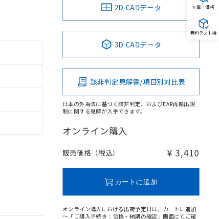
2D CADデータ
在庫・価格
無料テスト機
3D CADデータ
該非判定見解書/項目別対比表
日本の外為法に基づく該非判定、およびEAR再輸出規
制に関する見解が入手できます。
オンライン購入
¥ 3,410
販売価格（税込）
カートに追加
オンライン購入における出荷予定日は、カートに追加
～「ご購入手続き：価格・納期の確認」画面にてご確