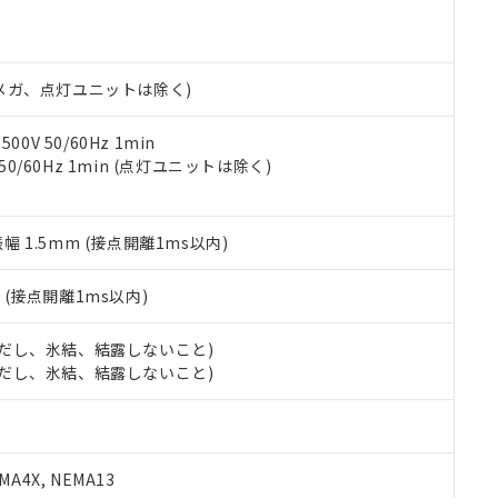
機種、また在庫状況の情報を公開していない機種
ェブサイト上で当社にご登録された部品リストについて、当社およ
書ダウンロード
す。当社販売部門へお問い合わせください。
品・サービスに関するお客様との取引・商談に必要な範囲で利用す
合意する
キャンセル
書をダウンロードすることができます。
利用者とは、
"個人情報の共同利用に関して"
の「1.共同利用者の
00Vメガ、点灯ユニットは除く)
します。
10物質）の非含有証明書
明書（当社基準）
0V 50/60Hz 1min
日時点で非含有を証明するもので、過去に遡って非含有を証明するも
 50/60Hz 1min (点灯ユニットは除く)
令のフタル酸エステル類４物質の対応では、対応完了までの期間は出
備考欄に対応日を記載しておりました。
品への在庫切替を完了していることから、特段のことがない限り、20
振幅 1.5mm (接点開離1ms以内)
す。
2
(接点開離1ms以内)
 (ただし、氷結、結露しないこと)
 (ただし、氷結、結露しないこと)
A4X, NEMA13