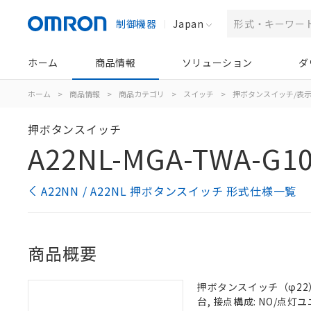
制御機器
Japan
ホーム
商品情報
ソリューション
ダ
ホーム
>
商品情報
>
商品カテゴリ
>
スイッチ
>
押ボタンスイッチ/表
押ボタンスイッチ
A22NL-MGA-TWA-G10
A22NN / A22NL 押ボタンスイッチ 形式仕様一覧
商品概要
押ボタンスイッチ（φ22）,
台, 接点構成: NO/点灯ユニ