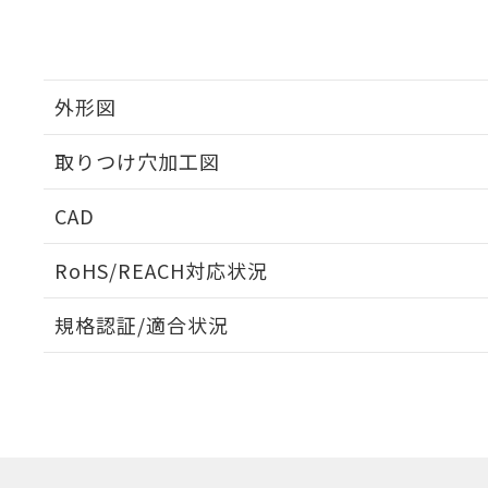
外形図
取りつけ穴加工図
CAD
ログイン/会員登録いただくと、CADデータをダウンロ
RoHS/REACH対応状況
規格認証/適合状況
EU RoHS
注意事項・凡例
UL認証
CSA認証
CEマーキング
ダウンロードデータをご利用いただく前に、以下を必ずお読
Yes
Yes
Yes
対応状況
対応予定月
※1
※2
ソフトウェアの使用条件
対応済み