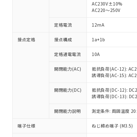
AC230V±10%
対応済み：EU
AC220～250V
対応予定：EU R
対応予定なし：EU
調査・確認中：EU
定格電流
12mA
ご利用条件
非該当品：ライセ
※1 中国RoHS
仕入先様の事情に
接点定格
接点構成
1a+1b
があります。
以下の条件をお読
「○」：最大均質
「×」：最大均質
定格通電電流
10A
本サービスは
当社は、これ
*EU RoHS指令（10物
「－」：未確認で
鉛(Pb) 1000ppm以下、
くものです。
う）を輸出ま
記
説明
六価クロム(Cr(Ⅵ)) 1
開閉能力(AC)
抵抗負荷(AC-12): AC24
当社制御機器
などの必要な
フタル酸ビス(2-エチルヘ
号
*中国RoHS10物質の基準値 
ル（DBP） 1000ppm
誘導負荷(AC-15): AC24V
在庫状況およ
当社は規制貨
Pb(鉛) :1000ppm、 Hg
但し、RoHS指令で産
のであり、閲
ます。
Cr(Ⅵ)(六価クロム) : 
フタル酸エステル類の４
○
一定数以
DBP(フタル酸ジブチル) :
い。
当社は貴社製
開閉能力(DC)
抵抗負荷(DC-12): DC24
DEHP(フタル酸ビス(2-エ
正式な納期状
置等に一切使
誘導負荷(DC-13): DC24
当社販売員に
※2 対応予定月
△
一定数に
当社は、貴社
オムロン制御
また当社は、
※2 環境保護使
開閉能力説明
測定条件: 周囲温度 2
在庫状況およ
部品在庫の切り替
たしません。
－
在庫なし
す。
「ｅ」：有害物質
機器販売
端子仕様
ねじ締め端子 (M3.5)
マイパーツ機
「10」：通常の
ている必要が
味します。