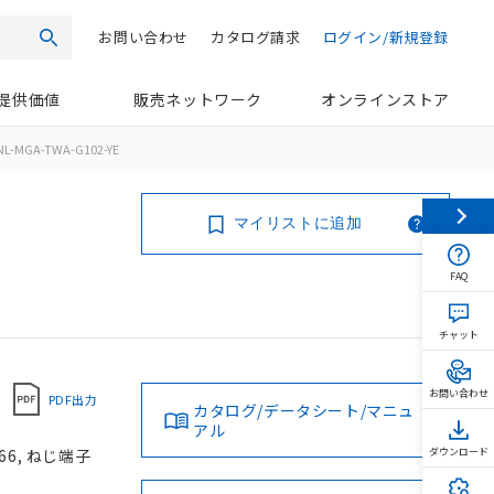
お問い合わせ
カタログ請求
ログイン/新規登録
検索
提供価値
販売ネットワーク
オンラインストア
NL-MGA-TWA-G102-YE
マイリストに追加
FAQ
チャット
お問い合わせ
PDF出力
カタログ/データシート/マニュ
アル
66, ねじ端子
ダウンロード