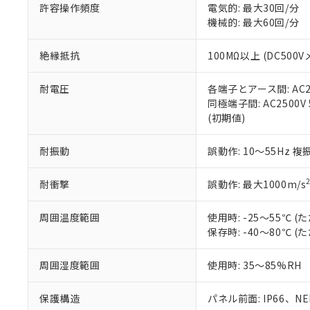
空
受注生産
お客様が当ウ
※3 非含有証明
許容操作頻度
電気的: 最大30回/分
「－」：未確認で
白
が、当社の製
機械的: 最大60回/分
さい。
下記の非含有証明
※当社の共同
絶縁抵抗
100MΩ以上 (DC5
いる法人を指
EU RoHS指令（
51物質の非含有証
耐電圧
各端子とアース間: AC250
※本証明書は発行
同極端子間: AC2500V
また、RoHS指
(初期値)
混在することから
既に当社にて対応
耐振動
誤動作: 10～55Hz 複
り割愛しておりま
耐衝撃
誤動作: 最大1000m/s
周囲温度範囲
使用時: -25～55℃
保存時: -40～80℃
周囲湿度範囲
使用時: 35～85%RH
保護構造
パネル前面: IP66、NEM