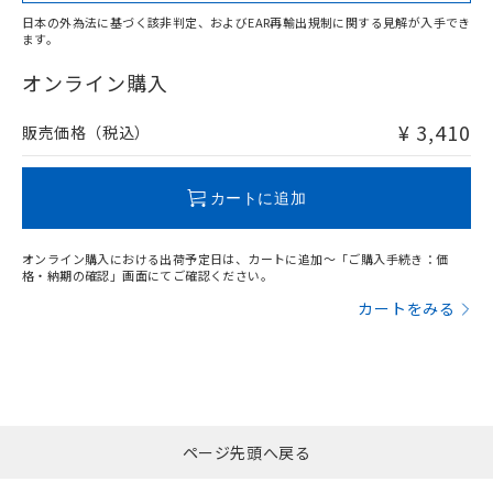
日本の外為法に基づく該非判定、およびEAR再輸出規制に関する見解が入手でき
ます。
"対応済み"や非含有の記載がされた商品であっても、流通
在庫等で未対応品が混在する可能性があります。
オンライン購入
非含有品が必要な際は、弊社営業部門もしくは販売店へお
問い合わせください。
¥ 3,410
販売価格（税込）
この製品のRoHS/REACH対応状況ページへ
カートに追加
オンライン購入における出荷予定日は、カートに追加～「ご購入手続き：価
格・納期の確認」画面にてご確認ください。
カートをみる
ページ先頭へ戻る