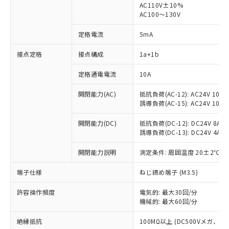
AC110V±10%
AC100～130V
定格電流
5mA
※1 対応状況
接点定格
接点構成
1a+1b
対応済み：EU RoHS指令（10物質）の
定格通電電流
10A
非含有に対応した製品が提供可能な商品で
す。
開閉能力(AC)
抵抗負荷(AC-12): AC24V 10A/A
対応予定：EU RoHS指令（10物質）の非含
誘導負荷(AC-15): AC24V 10A/AC
ご利用条件
有に対応した製品に切り替える予定のある
商品です。
開閉能力(DC)
抵抗負荷(DC-12): DC24V 8A/DC
対応予定なし：EU RoHS指令（10物質）の
誘導負荷(DC-13): DC24V 4A/DC
以下の条件をお読みいただき、同意のうえ
非含有に非対応の商品で、対応品を出す予
ご利用ください。
開閉能力説明
測定条件: 周囲温度 20±2℃、
定はありません。
調査・確認中：EU RoHS指令（10物質）の
本サービスは、当社制御機器事業取扱
端子仕様
※1 中国RoHS○×表
ねじ締め端子 (M3.5)
非含有の対応状況を調査中または確認中の
商品の当社在庫状況および標準価格
商品です。
(税抜)を提供させていただくもので
許容操作頻度
電気的: 最大30回/分
「○」：最大均質材料含有率が中国RoHSの
非該当品：ライセンス料など無形物で、有
す。
機械的: 最大60回/分
基準値以下であることを示します。
害物質有無と関係のない商品です。
当社制御機器事業取扱商品の中には、
「×」：最大均質材料含有率が中国RoHSの
仕入先様の事情により、非含有部品として
絶縁抵抗
100MΩ以上 (DC500Vメガ、
本サービスの対象外となる商品もある
基準値を超えていることを示します。
いたものが、含有品と判明した場合などや