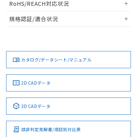
RoHS/REACH対応状況
ドすることができます。
情報更新：2026/7/29
規格認証/適合状況
ログイン/会員登録
EU RoHS
注意事項・凡例
UL認証
CSA認証
CEマーキング
Yes
Yes
Yes
対応状況
対応予定月
※1
※2
ダウンロードデータをご利用いただく前に、以下を必ずお読
みください。
カタログ/データシート/マニュアル
対応済み
ソフトウェアの使用条件
LR型式承認
DNV型式承認
BV型式承認
KR型式承
（イギリス
（ノルウェー
（フランス
（韓国
船舶規格）
船舶規格）
船舶規格）
船舶規格
中国 RoHS
注意事項・凡例
2D CADデータ
No
No
No
No
中国 RoHS表
※1 ※2
3D CADデータ
この製品の規格認証/適合状況ページへ
Pb
Hg
Cd
Cr(VI)
その他の認証はこちらのページからご検索ください
該非判定見解書/項目別対比表
O
O
O
O