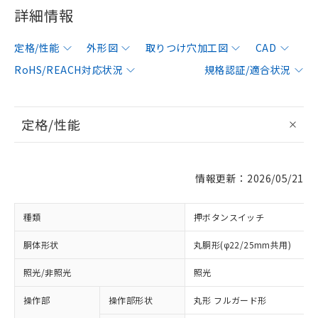
詳細情報
定格/性能
外形図
取りつけ穴加工図
CAD
RoHS/REACH対応状況
規格認証/適合状況
定格/性能
情報更新：2026/05/21
種類
押ボタンスイッチ
胴体形状
丸胴形(φ22/25mm共用)
照光/非照光
照光
操作部
操作部形状
丸形 フルガード形