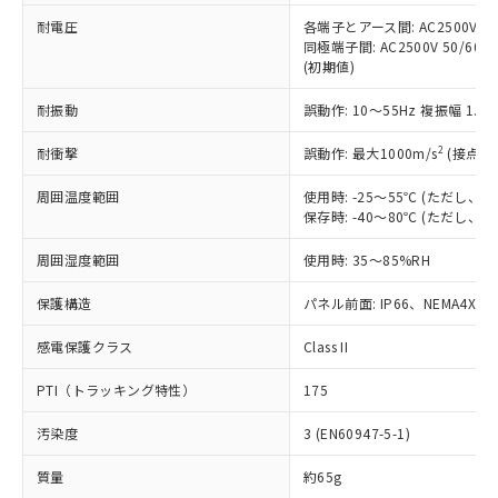
当社は、これら貴社製品のうち、外国
ことをご了承ください。
「－」：未確認です。当社販売部門へお問
むを得ず変更することがあります。
為替および外国貿易法に定める商品
耐電圧
各端子とアース間: AC2500V 50/
在庫状況および標準価格照会結果は、
い合わせください。
同極端子間: AC2500V 50/60
（以下｢規制貨物等」という）を輸出
記載している更新日時点での社内デー
(初期値)
*EU RoHS指令（10物質）：
または国外への提供する場合は、日本
記
タに基づき作成されるものであり、閲
説明
鉛(Pb) 1000ppm以下、 水銀(Hg) 1000ppm以下、 カド
*中国RoHS10物質の基準値 (GB/T26572)：
国政府の輸出許可(または役務取引許
号
覧された時点での実際の在庫および標
ミウム(Cd) 100ppm以下、
Pb(鉛) :1000ppm、 Hg(水銀) : 1000ppm、 Cd(カドミウ
耐振動
誤動作: 10～55Hz 複振幅 1.
可)を取得するなどの必要な手続きを
六価クロム(Cr(Ⅵ)) 1000ppm以下、ポリ臭化ビフェニル
ム) : 100ppm、
準価格とは異なる場合があることをご
類(PBB) 1000ppm以下、ポリ臭化ジフェニルエーテル類
Cr(Ⅵ)(六価クロム) : 1000ppm、 PBBs(ポリ臭化ビフェ
とります。
了承ください。
2
耐衝撃
(PBDE) 1000ppm以下、フタル酸ビス(2-エチルヘキシ
誤動作: 最大1000m/s
(接点開
○
一定数以上の在庫あり
ニル類) : 1000ppm、 PBDEs(ポリ臭化ジフェニルエーテ
当社は規制貨物を破棄する場合は、完
ル) (DEHP)(別名：DOP) 1000ppm以下、フタル酸ブチ
正式な納期状況および標準価格はお客
ル類) : 1000ppm、
ルベンジル（BBP） 1000ppm以下、フタル酸ジブチル
全に破砕するなど、違法に輸出されな
DBP(フタル酸ジブチル) : 1000ppm、 DIBP(フタル酸ジ
様のお取引先、またはお客様担当のオ
周囲温度範囲
使用時: -25～55℃ (ただし
（DBP） 1000ppm以下、フタル酸ジイソブチル
イソブチル) : 1000ppm、 BBP(フタル酸ブチルベンジ
△
一定数には満たないが在庫あり
いよう必要な手段を講じます。
保存時: -40～80℃ (ただし
ムロン制御機器販売店・当社販売員に
(DIBP) 1000ppm以下
ル) : 1000ppm、
当社は貴社製品を、核兵器、ミサイ
但し、RoHS指令で産業用監視および制御機器に対する
DEHP(フタル酸ビス(2-エチルヘキシル)) : 1000ppm
ご相談ください。
適用除外項目は除く。
ル、化学兵器、生物兵器またはその他
周囲湿度範囲
使用時: 35～85%RH
－
在庫なし(最新の在庫状況につ
オムロン制御機器販売店や当社販売拠
フタル酸エステル類の４物質については閾値を超える意
武器並びにこれらの製造装置等に一切
いては、お客様のお取引先、ま
図的な使用がないことを確認しています。
点は「
販売ネットワーク
」をご確認
※2 環境保護使用期限
保護構造
パネル前面: IP66、NEMA4X, N
使用いたしません。
たはお客様担当のオムロン制御
ください。
当社は、貴社製品を第三者に販売する
機器販売店・当社販売員にご確
在庫状況および標準価格結果を当社の
感電保護クラス
Class II
※2 対応予定月
「ｅ」：有害物質（10物質）のすべてが基
場合は、上記1、2および3の内容を当
認ください)
事前の承諾なく第三者に漏洩または開
準値以下であることを示します。
該第三者に通知します。また当社は、
示しないようお願いします。
PTI（トラッキング特性）
175
部品在庫の切り替え状況などにより、予定
「10」：通常の使用状況下において有害物
販売先および販売に係わる関係者が違
マイパーツ機能（部品リスト作成サー
空
受注生産機種、また在庫状況の
月が前後することがあります。
質が外部に漏えいし、環境に深刻な影響を
法に輸出するおそれがある場合は、取
ビス）をご利用いただくには、I-Web
白
情報を公開していない機種
汚染度
3 (EN60947-5-1)
及ぼさない年数を意味します。
り引きをいたしません。
メンバーズにご登録されている必要が
「－」：未確認です。当社販売部門へお問
あります。
質量
約65g
い合わせください。