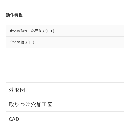
お客様が当ウェブサイト上で当社にご
※3 非含有証明書ダウンロード
登録された部品リストについて、当社
および当社の共同利用者が、当社の製
動作特性
下記の非含有証明書をダウンロードするこ
品・サービスに関するお客様との取
とができます。
合意する
キャンセル
引・商談に必要な範囲で利用すること
全体の動きに必要な力(TTF)
をご了承ください。
EU RoHS指令（10物質）の非含有証明書
※当社の共同利用者とは、
"個人情報
51物質の非含有証明書（当社基準）
全体の動き(TT)
の共同利用に関して"
の「1.共同利
※本証明書は発行日時点で非含有を証明す
用者の範囲」に記載されている法人を
るもので、過去に遡って非含有を証明する
指します。
ものではありません。
また、RoHS指令のフタル酸エステル類４
物質の対応では、対応完了までの期間は出
荷製品に未対応品が混在することから備考
欄に対応日を記載しておりました。
外形図
既に当社にて対応品への在庫切替を完了
していることから、特段のことがない限
情報更新：2026/05/21
り、2022年1月12日より割愛しておりま
取りつけ穴加工図
す。
情報更新：2026/05/21
CAD
ログイン/会員登録いただくと、CADデータをダウンロー