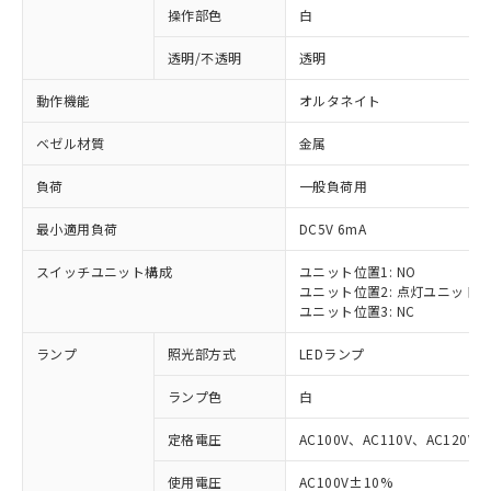
操作部色
白
透明/不透明
透明
動作機能
オルタネイト
ベゼル材質
金属
負荷
一般負荷用
最小適用負荷
DC5V 6mA
スイッチユニット構成
ユニット位置1: NO
ユニット位置2: 点灯ユニット
ユニット位置3: NC
ランプ
照光部方式
LEDランプ
ランプ色
白
定格電圧
AC100V、AC110V、AC120V
使用電圧
AC100V±10%