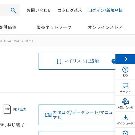
お問い合わせ
カタログ請求
ログイン/新規登録
検索
提供価値
販売ネットワーク
オンラインストア
NL-MGA-TWA-G101-YD
マイリストに追加
FAQ
チャット
お問い合わせ
PDF出力
カタログ/データシート/マニュ
アル
66, ねじ端子
ダウンロード