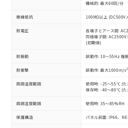
機械的: 最大60回/分
※本証明書は発行
また、RoHS指
混在することから
絶縁抵抗
100MΩ以上 (DC5
既に当社にて対応
り割愛しておりま
耐電圧
各端子とアース間: AC250
同極端子間: AC2500V
(初期値)
耐振動
誤動作: 10～55Hz 複
耐衝撃
誤動作: 最大1000m/s
周囲温度範囲
使用時: -25～55℃
保存時: -40～80℃
周囲湿度範囲
使用時: 35～85%RH
保護構造
パネル前面: IP66、NEM