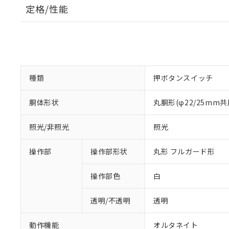
定格/性能
種類
押ボタンスイッチ
胴体形状
丸胴形(φ22/25mm共
照光/非照光
照光
操作部
操作部形状
丸形 フルガード形
操作部色
白
透明/不透明
透明
動作機能
オルタネイト