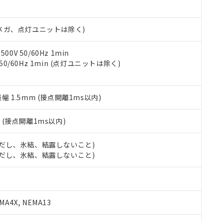
日時点で非含有を証明するもので、過去に遡って非含有を証明するも
令のフタル酸エステル類４物質の対応では、対応完了までの期間は出
備考欄に対応日を記載しておりました。
00Vメガ、点灯ユニットは除く)
品への在庫切替を完了していることから、特段のことがない限り、20
す。
0V 50/60Hz 1min
 50/60Hz 1min (点灯ユニットは除く)
振幅 1.5mm (接点開離1ms以内)
2
(接点開離1ms以内)
 (ただし、氷結、結露しないこと)
 (ただし、氷結、結露しないこと)
A4X, NEMA13