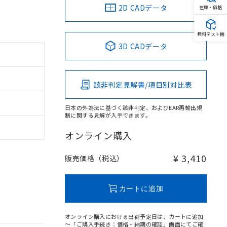
2D CADデータ
在庫・価格
無料テスト機
3D CADデータ
該非判定見解書/項目別対比表
日本の外為法に基づく該非判定、およびEAR再輸出規
制に関する見解が入手できます。
オンライン購入
¥ 3,410
販売価格（税込）
カートに追加
オンライン購入における出荷予定日は、カートに追加
～「ご購入手続き：価格・納期の確認」画面にてご確