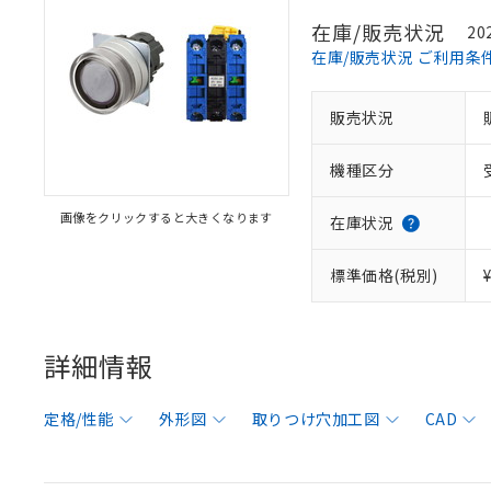
在庫/販売状況
20
在庫/販売状況 ご利用条
販売状況
機種区分
画像をクリックすると大きくなります
在庫状況
標準価格(税別)
詳細情報
定格/性能
外形図
取りつけ穴加工図
CAD