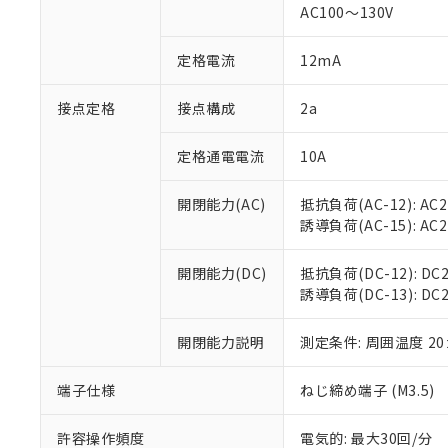
AC100～130V
があります。
以下の条件をお読
「○」：最大均質
「×」：最大均質
本サービスは
当社は、これ
定格電流
12mA
*EU RoHS指令（10物
「－」：未確認で
鉛(Pb) 1000ppm以下、
くものです。
う）を輸出ま
記
説明
六価クロム(Cr(Ⅵ)) 1
当社制御機器
などの必要な
フタル酸ビス(2-エチルヘ
接点定格
接点構成
2a
号
*中国RoHS10物質の基準値 
ル（DBP） 1000ppm
在庫状況およ
当社は規制貨
Pb(鉛) :1000ppm、 Hg
但し、RoHS指令で産
のであり、閲
ます。
Cr(Ⅵ)(六価クロム) : 
フタル酸エステル類の４
定格通電電流
10A
○
一定数以
DBP(フタル酸ジブチル) :
い。
当社は貴社製
DEHP(フタル酸ビス(2-エ
正式な納期状
置等に一切使
開閉能力(AC)
抵抗負荷(AC-12): AC24
当社販売員に
※2 対応予定月
△
一定数に
当社は、貴社
誘導負荷(AC-15): AC24V
オムロン制御
また当社は、
※2 環境保護使
在庫状況およ
部品在庫の切り替
たしません。
－
在庫なし
す。
開閉能力(DC)
抵抗負荷(DC-12): DC24
「ｅ」：有害物質
機器販売
マイパーツ機
誘導負荷(DC-13): DC24
「10」：通常の
ている必要が
味します。
空
受注生産
お客様が当ウ
※3 非含有証明
「－」：未確認で
開閉能力説明
測定条件: 周囲温度 2
白
が、当社の製
さい。
下記の非含有証明
端子仕様
ねじ締め端子 (M3.5)
※当社の共同
いる法人を指
EU RoHS指令（
許容操作頻度
電気的: 最大30回/分
51物質の非含有証