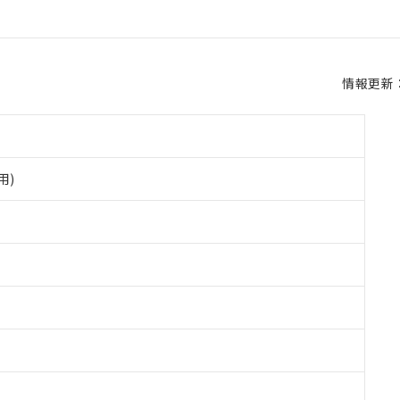
情報更新：2
用)