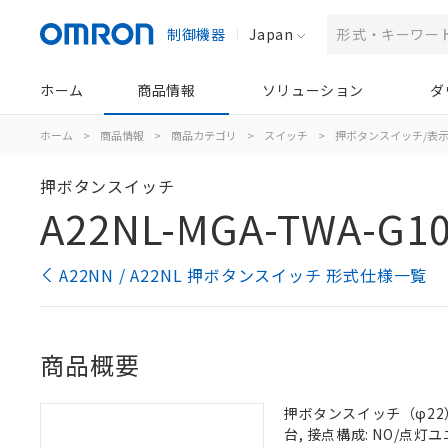
制御機器
Japan
ホーム
商品情報
ソリューション
ダ
ホーム
>
商品情報
>
商品カテゴリ
>
スイッチ
>
押ボタンスイッチ/表
押ボタンスイッチ
A22NL-MGA-TWA-G10
A22NN / A22NL 押ボタンスイッチ 形式仕様一覧
商品概要
押ボタンスイッチ（φ22）,
台, 接点構成: NO/点灯ユニ