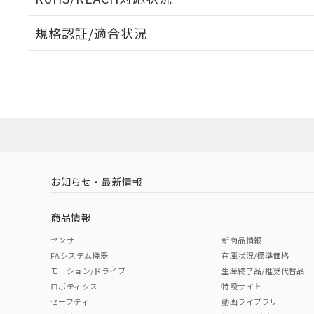
規格認証/適合状況
EU RoHS
注意事項・凡例
UL認証
CSA認証
CEマーキング
ダウンロードデータをご利用いただく前に、以下を必ずお読
Yes
Yes
Yes
対応状況
対応予定月
※1
※2
ソフトウェアの使用条件
対応済み
LR型式承認
DNV型式承認
BV型式承認
KR
（イギリス
（ノルウェー
（フランス
（
お知らせ・最新情報
中国 RoHS
注意事項・凡例
船舶規格）
船舶規格）
船舶規格）
船
商品情報
No
No
No
No
中国 RoHS表
※1 ※2
センサ
新商品情報
FAシステム機器
在庫状況/標準価格
Pb
Hg
Cd
Cr(V
モーション/ドライブ
生産終了品/推奨代替品
ロボティクス
特設サイト
セーフティ
動画ライブラリ