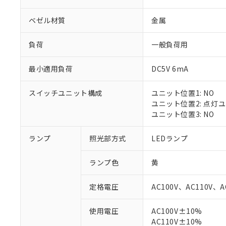
ベゼル材質
金属
負荷
一般負荷用
最小適用負荷
DC5V 6mA
スイッチユニット構成
ユニット位置1: NO
ユニット位置2: 点灯
ユニット位置3: NO
ランプ
照光部方式
LEDランプ
※1 対応状況
ランプ色
黄
対応済み：EU
対応予定：EU R
定格電圧
AC100V、AC110V、A
対応予定なし：EU
調査・確認中：EU
ご利用条件
使用電圧
AC100V±10%
非該当品：ライセ
※1 中国RoHS
AC110V±10%
仕入先様の事情に