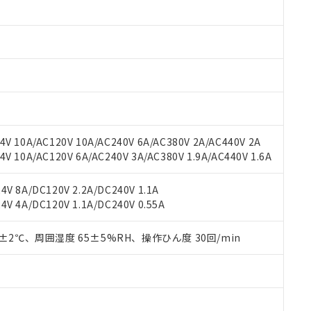
みいただき、同意のうえご利用ください。
材料含有率が中国RoHSの基準値以下であることを示します。
材料含有率が中国RoHSの基準値を超えていることを示します。
、当社制御機器事業取扱商品の当社在庫状況および標準価格(税抜)
ら貴社製品のうち、外国為替および外国貿易法に定める商品（以下｢
質）：
す。当社販売部門へお問い合わせください。
 水銀(Hg) 1000ppm以下、 カドミウム(Cd) 100ppm以下、
たは国外への提供する場合は、日本国政府の輸出許可(または役務取
000ppm以下、ポリ臭化ビフェニル類(PBB) 1000ppm以下、ポリ臭化ジフェニルエーテル類(P
事業取扱商品の中には、本サービスの対象外となる商品もあること
手続きをとります。
キシル) (DEHP)(別名：DOP) 1000ppm以下、フタル酸ブチルベンジル（BBP） 100
(GB/T26572)：
以下、フタル酸ジイソブチル (DIBP) 1000ppm以下
び標準価格照会結果は、記載している更新日時点での社内データに
物を破棄する場合は、完全に破砕するなど、違法に輸出されないよ
(水銀) : 1000ppm、 Cd(カドミウム) : 100ppm、
業用監視および制御機器に対する適用除外項目は除く。
覧された時点での実際の在庫および標準価格とは異なる場合がある
1000ppm、 PBBs(ポリ臭化ビフェニル類) : 1000ppm、 PBDEs(ポリ臭化ジフェニルエーテル類
物質については閾値を超える意図的な使用がないことを確認しています。
上の在庫あり
 1000ppm、 DIBP(フタル酸ジイソブチル) : 1000ppm、 BBP(フタル酸ブチルベンジル) :
品を、核兵器、ミサイル、化学兵器、生物兵器またはその他武器並
チルヘキシル)) : 1000ppm
況および標準価格はお客様のお取引先、またはお客様担当のオムロ
用いたしません。
V 10A/AC120V 10A/AC240V 6A/AC380V 2A/AC440V 2A
ご相談ください。
は満たないが在庫あり
製品を第三者に販売する場合は、上記1、2および3の内容を当該第
 10A/AC120V 6A/AC240V 3A/AC380V 1.9A/AC440V 1.6A
機器販売店や当社販売拠点は「
販売ネットワーク
」をご確認くだ
販売先および販売に係わる関係者が違法に輸出するおそれがある場
用期限
び標準価格結果を当社の事前の承諾なく第三者に漏洩または開示し
え状況などにより、予定月が前後することがあります。
(最新の在庫状況については、お客様のお取引先、またはお客様担当
V 8A/DC120V 2.2A/DC240V 1.1A
（10物質）のすべてが基準値以下であることを示します。
店・当社販売員にご確認ください)
能（部品リスト作成サービス）をご利用いただくには、I-Webメン
V 4A/DC120V 1.1A/DC240V 0.55A
使用状況下において有害物質が外部に漏えいし、環境に深刻な影響を
あります。
機種、また在庫状況の情報を公開していない機種
ェブサイト上で当社にご登録された部品リストについて、当社およ
書ダウンロード
す。当社販売部門へお問い合わせください。
0±2℃、周囲湿度 65±5%RH、操作ひん度 30回/min
品・サービスに関するお客様との取引・商談に必要な範囲で利用す
合意する
キャンセル
書をダウンロードすることができます。
利用者とは、
"個人情報の共同利用に関して"
の「1.共同利用者の
します。
10物質）の非含有証明書
明書（当社基準）