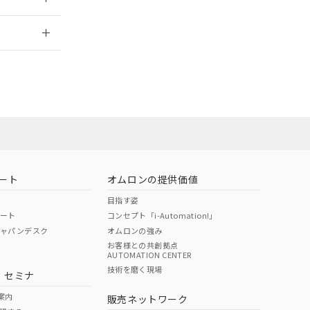
2026/7/29
ート
オムロンの提供価値
目指す姿
ポート
コンセプト「i-Automation!」
ジャパンデスク
オムロンの強み
お客様との共創拠点
AUTOMATION CENTER
DIBP
BBP
DEHP
環境保護
技術を磨く現場
・セミナ
状況ページへ
使用期限
検索ください
案内
販売ネットワーク