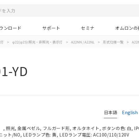
ウンロード
サポート
セミナ
オムロンの
示灯
>
φ22(φ25):照光・非照光・表示灯
>
A22NN / A22NL
>
形式仕様一覧
>
A22
1-YD
日本語
English
 照光, 金属ベゼル, フルガード形, オルタネイト, ボタンの色: 白, IP
ット/NO, LEDランプ色: 黄, LEDランプ電圧: AC100/110/120V