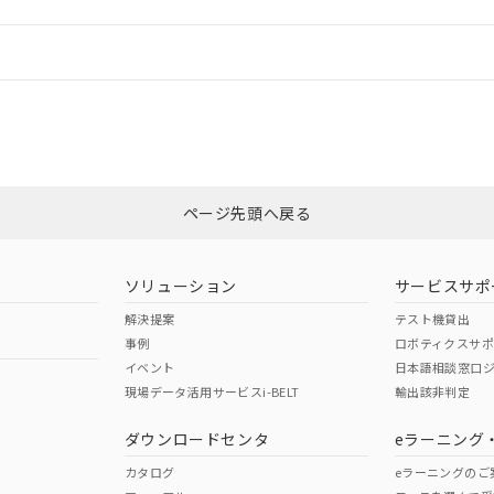
情報更新：
ログイン/会員登録
CCC認証
電波法
みください。
Yes
N/A
非含有証明書
※3
ページ先頭へ戻る
ダウンロードはこちら
型式承認
NK型式承認
ABS型式承認
韓国
（日本
（アメリカ
ソリューション
サービスサポ
舶規格）
船舶規格）
船舶規格）
解決提案
テスト機貸出
事例
ロボティクスサ
No
No
イベント
日本語相談窓口
現場データ活用サービスi-BELT
輸出該非判定
I)
PBBs
PBDEs
DBP
ダウンロードセンタ
eラーニング
この製品の規格認証/適合
その他の認証はこちらのページからご
カタログ
eラーニングのご