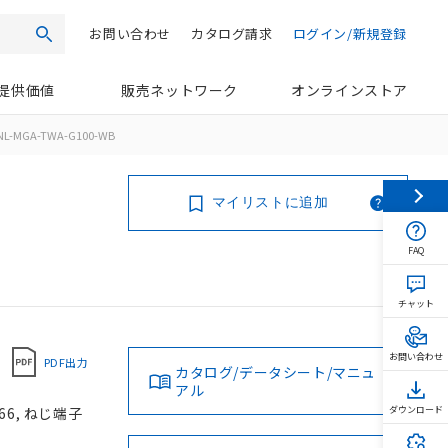
お問い合わせ
カタログ請求
ログイン/新規登録
検索
提供価値
販売ネットワーク
オンラインストア
NL-MGA-TWA-G100-WB
マイリストに追加
FAQ
チャット
お問い合わせ
PDF出力
カタログ/データシート/マニュ
アル
66, ねじ端子
ダウンロード