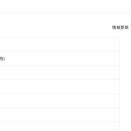
情報更新：2
用)