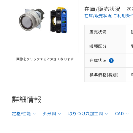
在庫/販売状況
20
在庫/販売状況 ご利用条
販売状況
機種区分
画像をクリックすると大きくなります
在庫状況
標準価格(税別)
詳細情報
定格/性能
外形図
取りつけ穴加工図
CAD