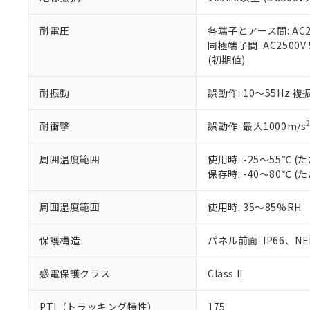
また、RoHS指
混在することから
既に当社にて対応
耐電圧
各端子とアース間: AC250
り割愛しておりま
同極端子間: AC2500V
(初期値)
耐振動
誤動作: 10～55Hz 複
耐衝撃
誤動作: 最大1000m/s
周囲温度範囲
使用時: -25～55℃
保存時: -40～80℃
周囲湿度範囲
使用時: 35～85%RH
保護構造
パネル前面: IP66、NEM
感電保護クラス
Class II
PTI（トラッキング特性）
175