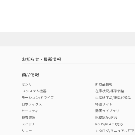
EU RoHS
注意事項・凡例
UL認証
CSA認証
CEマーキング
ダウンロードデータをご利用いただく前に、以下を必ずお読
Yes
Yes
Yes
対応状況
対応予定月
※1
※2
ソフトウェアの使用条件
対応済み
LR型式承認
DNV型式承認
BV型式承認
KR
（イギリス
（ノルウェー
（フランス
（
お知らせ・最新情報
中国 RoHS
注意事項・凡例
船舶規格）
船舶規格）
船舶規格）
船
商品情報
No
No
No
No
中国 RoHS表
※1 ※2
センサ
新商品情報
FAシステム機器
在庫状況/標準価格
Pb
Hg
Cd
Cr(V
モーション/ドライブ
生産終了品/推奨代替品
ロボティクス
特設サイト
セーフティ
動画ライブラリ
検査装置
規格認証/適合
X
O
O
O
スイッチ
RoHS/REACH対応
リレー
カタログ/マニュアル訂正