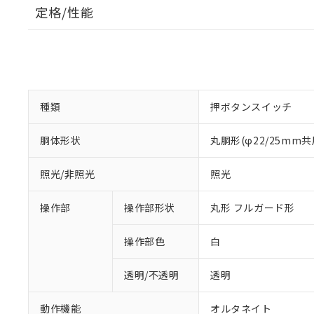
定格/性能
種類
押ボタンスイッチ
胴体形状
丸胴形(φ22/25mm共
照光/非照光
照光
操作部
操作部形状
丸形 フルガード形
操作部色
白
透明/不透明
透明
動作機能
オルタネイト