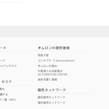
ート
オムロンの提供価値
目指す姿
ポート
コンセプト「i-Automation!」
ジャパンデスク
オムロンの強み
お客様との共創拠点
AUTOMATION CENTER
DIBP
BBP
DEHP
環境保護
技術を磨く現場
・セミナ
状況ページへ
使用期限
検索ください
案内
販売ネットワーク
講する
O
O
O
10
国内販売ネットワーク
ス一覧（PDF）
海外販売ネットワーク