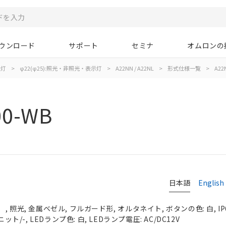
ウンロード
サポート
セミナ
オムロンの
示灯
>
φ22(φ25):照光・非照光・表示灯
>
A22NN / A22NL
>
形式仕様一覧
>
A22
00-WB
日本語
English
 照光, 金属ベゼル, フルガード形, オルタネイト, ボタンの色: 白, IP
ット/-, LEDランプ色: 白, LEDランプ電圧: AC/DC12V