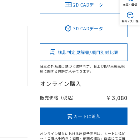
2D CADデータ
在庫・価格
無料テスト機
3D CADデータ
該非判定見解書/項目別対比表
日本の外為法に基づく該非判定、およびEAR再輸出規
制に関する見解が入手できます。
オンライン購入
¥ 3,080
販売価格（税込）
カートに追加
オンライン購入における出荷予定日は、カートに追加
～「ご購入手続き：価格・納期の確認」画面にてご確