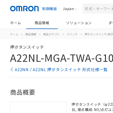
制御機器
Japan
ホーム
商品情報
ソリューション
ダ
ホーム
>
商品情報
>
商品カテゴリ
>
スイッチ
>
押ボタンスイッチ/表
押ボタンスイッチ
A22NL-MGA-TWA-G1
A22NN / A22NL 押ボタンスイッチ 形式仕様一覧
商品概要
押ボタンスイッチ（φ22）,
台, 接点構成: NO/点灯ユニ