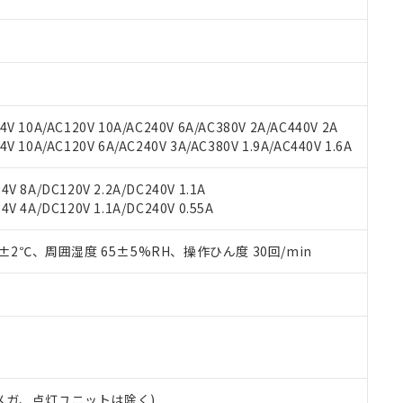
材料含有率が中国RoHSの基準値を超えていることを示します。
、当社制御機器事業取扱商品の当社在庫状況および標準価格(税抜)
ら貴社製品のうち、外国為替および外国貿易法に定める商品（以下｢
質）：
す。当社販売部門へお問い合わせください。
 水銀(Hg) 1000ppm以下、 カドミウム(Cd) 100ppm以下、
たは国外への提供する場合は、日本国政府の輸出許可(または役務取
000ppm以下、ポリ臭化ビフェニル類(PBB) 1000ppm以下、ポリ臭化ジフェニルエーテル類(P
事業取扱商品の中には、本サービスの対象外となる商品もあること
手続きをとります。
キシル) (DEHP)(別名：DOP) 1000ppm以下、フタル酸ブチルベンジル（BBP） 100
(GB/T26572)：
以下、フタル酸ジイソブチル (DIBP) 1000ppm以下
び標準価格照会結果は、記載している更新日時点での社内データに
物を破棄する場合は、完全に破砕するなど、違法に輸出されないよ
(水銀) : 1000ppm、 Cd(カドミウム) : 100ppm、
業用監視および制御機器に対する適用除外項目は除く。
覧された時点での実際の在庫および標準価格とは異なる場合がある
1000ppm、 PBBs(ポリ臭化ビフェニル類) : 1000ppm、 PBDEs(ポリ臭化ジフェニルエーテル類
物質については閾値を超える意図的な使用がないことを確認しています。
上の在庫あり
 1000ppm、 DIBP(フタル酸ジイソブチル) : 1000ppm、 BBP(フタル酸ブチルベンジル) :
品を、核兵器、ミサイル、化学兵器、生物兵器またはその他武器並
V 10A/AC120V 10A/AC240V 6A/AC380V 2A/AC440V 2A
チルヘキシル)) : 1000ppm
況および標準価格はお客様のお取引先、またはお客様担当のオムロ
用いたしません。
 10A/AC120V 6A/AC240V 3A/AC380V 1.9A/AC440V 1.6A
ご相談ください。
は満たないが在庫あり
製品を第三者に販売する場合は、上記1、2および3の内容を当該第
機器販売店や当社販売拠点は「
販売ネットワーク
」をご確認くだ
販売先および販売に係わる関係者が違法に輸出するおそれがある場
用期限
V 8A/DC120V 2.2A/DC240V 1.1A
び標準価格結果を当社の事前の承諾なく第三者に漏洩または開示し
え状況などにより、予定月が前後することがあります。
(最新の在庫状況については、お客様のお取引先、またはお客様担当
V 4A/DC120V 1.1A/DC240V 0.55A
（10物質）のすべてが基準値以下であることを示します。
店・当社販売員にご確認ください)
能（部品リスト作成サービス）をご利用いただくには、I-Webメン
使用状況下において有害物質が外部に漏えいし、環境に深刻な影響を
あります。
0±2℃、周囲湿度 65±5%RH、操作ひん度 30回/min
機種、また在庫状況の情報を公開していない機種
ェブサイト上で当社にご登録された部品リストについて、当社およ
書ダウンロード
す。当社販売部門へお問い合わせください。
品・サービスに関するお客様との取引・商談に必要な範囲で利用す
合意する
キャンセル
書をダウンロードすることができます。
利用者とは、
"個人情報の共同利用に関して"
の「1.共同利用者の
します。
10物質）の非含有証明書
明書（当社基準）
日時点で非含有を証明するもので、過去に遡って非含有を証明するも
00Vメガ、点灯ユニットは除く)