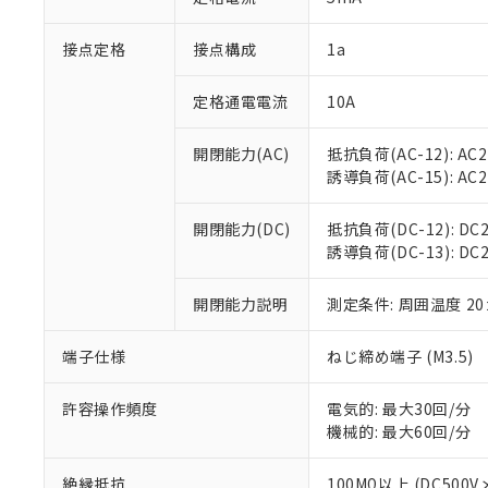
「×」：最大均質
本サービスは
当社は、これ
*EU RoHS指令（10物
「－」：未確認で
鉛(Pb) 1000ppm以下、
接点定格
接点構成
1a
くものです。
う）を輸出ま
記
説明
六価クロム(Cr(Ⅵ)) 1
当社制御機器
などの必要な
フタル酸ビス(2-エチルヘ
号
*中国RoHS10物質の基準値 
ル（DBP） 1000ppm
在庫状況およ
当社は規制貨
定格通電電流
10A
Pb(鉛) :1000ppm、 Hg
但し、RoHS指令で産
のであり、閲
ます。
Cr(Ⅵ)(六価クロム) : 
フタル酸エステル類の４
○
一定数以
DBP(フタル酸ジブチル) :
い。
当社は貴社製
開閉能力(AC)
抵抗負荷(AC-12): AC24
DEHP(フタル酸ビス(2-エ
正式な納期状
置等に一切使
誘導負荷(AC-15): AC24V
当社販売員に
※2 対応予定月
△
一定数に
当社は、貴社
オムロン制御
また当社は、
※2 環境保護使
開閉能力(DC)
抵抗負荷(DC-12): DC24
在庫状況およ
部品在庫の切り替
たしません。
－
在庫なし
誘導負荷(DC-13): DC24
す。
「ｅ」：有害物質
機器販売
マイパーツ機
「10」：通常の
ている必要が
開閉能力説明
測定条件: 周囲温度 2
味します。
空
受注生産
お客様が当ウ
※3 非含有証明
「－」：未確認で
白
が、当社の製
端子仕様
ねじ締め端子 (M3.5)
さい。
下記の非含有証明
※当社の共同
許容操作頻度
電気的: 最大30回/分
いる法人を指
EU RoHS指令（
機械的: 最大60回/分
51物質の非含有証
※本証明書は発行
絶縁抵抗
100MΩ以上 (DC5