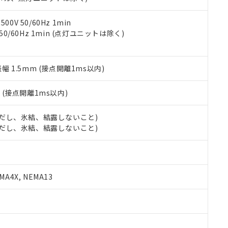
令のフタル酸エステル類４物質の対応では、対応完了までの期間は出
備考欄に対応日を記載しておりました。
品への在庫切替を完了していることから、特段のことがない限り、20
0V 50/60Hz 1min
す。
 50/60Hz 1min (点灯ユニットは除く)
振幅 1.5mm (接点開離1ms以内)
2
(接点開離1ms以内)
 (ただし、氷結、結露しないこと)
 (ただし、氷結、結露しないこと)
A4X, NEMA13