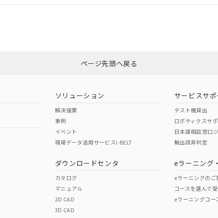
CCC認証
電波法
みください。
Yes
N/A
非含有証明書
※3
ページ先頭へ戻る
ダウンロードはこちら
型式承認
NK型式承認
ABS型式承認
韓国
（日本
（アメリカ
ソリューション
サービスサポ
舶規格）
船舶規格）
船舶規格）
解決提案
テスト機貸出
事例
ロボティクスサ
No
No
イベント
日本語相談窓口
現場データ活用サービスi-BELT
輸出該非判定
I)
PBBs
PBDEs
DBP
ダウンロードセンタ
eラーニング
この製品の規格認証/適合
その他の認証はこちらのページからご
カタログ
eラーニングのご
マニュアル
コースを選んで受
O
O
O
2D CAD
eラーニングコー
3D CAD