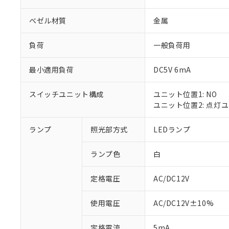
ベゼル材質
金属
負荷
一般負荷用
最小適用負荷
DC5V 6mA
スイッチユニット構成
ユニット位置1: NO
ユニット位置2: 点灯
ランプ
照光部方式
LEDランプ
※1 対応状況
ランプ色
白
対応済み：EU
対応予定：EU R
対応予定なし：EU
定格電圧
AC/DC12V
調査・確認中：EU
ご利用条件
非該当品：ライセ
使用電圧
AC/DC12V±10%
※1 中国RoHS
仕入先様の事情に
があります。
以下の条件をお読
定格電流
5mA
「○」：最大均質