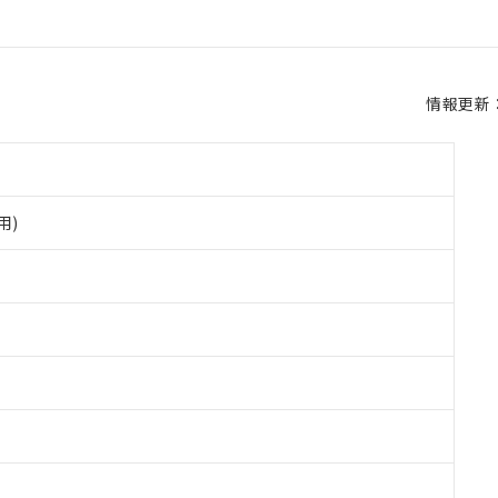
情報更新：2
用)