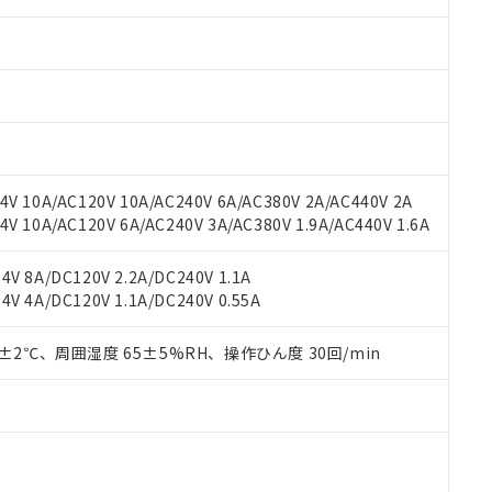
みいただき、同意のうえご利用ください。
材料含有率が中国RoHSの基準値以下であることを示します。
材料含有率が中国RoHSの基準値を超えていることを示します。
、当社制御機器事業取扱商品の当社在庫状況および標準価格(税抜)
ら貴社製品のうち、外国為替および外国貿易法に定める商品（以下｢
質）：
す。当社販売部門へお問い合わせください。
 水銀(Hg) 1000ppm以下、 カドミウム(Cd) 100ppm以下、
たは国外への提供する場合は、日本国政府の輸出許可(または役務取
000ppm以下、ポリ臭化ビフェニル類(PBB) 1000ppm以下、ポリ臭化ジフェニルエーテル類(P
事業取扱商品の中には、本サービスの対象外となる商品もあること
手続きをとります。
キシル) (DEHP)(別名：DOP) 1000ppm以下、フタル酸ブチルベンジル（BBP） 100
(GB/T26572)：
以下、フタル酸ジイソブチル (DIBP) 1000ppm以下
び標準価格照会結果は、記載している更新日時点での社内データに
物を破棄する場合は、完全に破砕するなど、違法に輸出されないよ
(水銀) : 1000ppm、 Cd(カドミウム) : 100ppm、
業用監視および制御機器に対する適用除外項目は除く。
覧された時点での実際の在庫および標準価格とは異なる場合がある
1000ppm、 PBBs(ポリ臭化ビフェニル類) : 1000ppm、 PBDEs(ポリ臭化ジフェニルエーテル類
物質については閾値を超える意図的な使用がないことを確認しています。
上の在庫あり
 1000ppm、 DIBP(フタル酸ジイソブチル) : 1000ppm、 BBP(フタル酸ブチルベンジル) :
品を、核兵器、ミサイル、化学兵器、生物兵器またはその他武器並
チルヘキシル)) : 1000ppm
況および標準価格はお客様のお取引先、またはお客様担当のオムロ
用いたしません。
V 10A/AC120V 10A/AC240V 6A/AC380V 2A/AC440V 2A
ご相談ください。
は満たないが在庫あり
製品を第三者に販売する場合は、上記1、2および3の内容を当該第
 10A/AC120V 6A/AC240V 3A/AC380V 1.9A/AC440V 1.6A
機器販売店や当社販売拠点は「
販売ネットワーク
」をご確認くだ
販売先および販売に係わる関係者が違法に輸出するおそれがある場
用期限
び標準価格結果を当社の事前の承諾なく第三者に漏洩または開示し
え状況などにより、予定月が前後することがあります。
(最新の在庫状況については、お客様のお取引先、またはお客様担当
V 8A/DC120V 2.2A/DC240V 1.1A
（10物質）のすべてが基準値以下であることを示します。
店・当社販売員にご確認ください)
V 4A/DC120V 1.1A/DC240V 0.55A
能（部品リスト作成サービス）をご利用いただくには、I-Webメン
使用状況下において有害物質が外部に漏えいし、環境に深刻な影響を
あります。
機種、また在庫状況の情報を公開していない機種
ェブサイト上で当社にご登録された部品リストについて、当社およ
0±2℃、周囲湿度 65±5%RH、操作ひん度 30回/min
書ダウンロード
す。当社販売部門へお問い合わせください。
品・サービスに関するお客様との取引・商談に必要な範囲で利用す
合意する
キャンセル
書をダウンロードすることができます。
利用者とは、
"個人情報の共同利用に関して"
の「1.共同利用者の
します。
10物質）の非含有証明書
明書（当社基準）