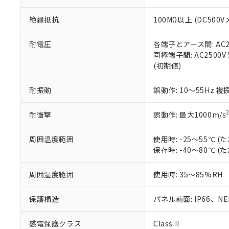
※本証明書は発行
また、RoHS指
絶縁抵抗
100MΩ以上 (DC5
混在することから
既に当社にて対応
り割愛しておりま
耐電圧
各端子とアース間: AC250
同極端子間: AC2500V
(初期値)
耐振動
誤動作: 10～55Hz 複
耐衝撃
誤動作: 最大1000m/s
周囲温度範囲
使用時: -25～55℃
保存時: -40～80℃
周囲湿度範囲
使用時: 35～85%RH
保護構造
パネル前面: IP66、NEM
感電保護クラス
Class II