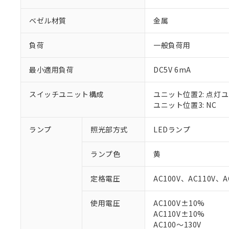
ベゼル材質
金属
負荷
一般負荷用
最小適用負荷
DC5V 6mA
スイッチユニット構成
ユニット位置2: 点灯
ユニット位置3: NC
ランプ
照光部方式
LEDランプ
※1 対応状況
ランプ色
黄
対応済み：EU
対応予定：EU R
定格電圧
AC100V、AC110V、A
対応予定なし：EU
調査・確認中：EU
ご利用条件
使用電圧
AC100V±10%
非該当品：ライセ
AC110V±10%
※1 中国RoHS
仕入先様の事情に
AC100～130V