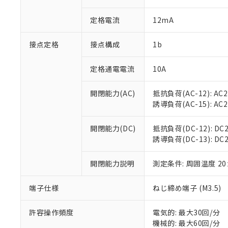
があります。
以下の条件をお読
「○」：最大均質
定格電流
12mA
「×」：最大均質
本サービスは
当社は、これ
*EU RoHS指令（10物
「－」：未確認で
鉛(Pb) 1000ppm以下、
くものです。
う）を輸出ま
記
説明
六価クロム(Cr(Ⅵ)) 1
接点定格
接点構成
1b
当社制御機器
などの必要な
フタル酸ビス(2-エチルヘ
号
*中国RoHS10物質の基準値 
ル（DBP） 1000ppm
在庫状況およ
当社は規制貨
Pb(鉛) :1000ppm、 Hg
但し、RoHS指令で産
のであり、閲
ます。
定格通電電流
10A
Cr(Ⅵ)(六価クロム) : 
フタル酸エステル類の４
○
一定数以
DBP(フタル酸ジブチル) :
い。
当社は貴社製
DEHP(フタル酸ビス(2-エ
正式な納期状
置等に一切使
開閉能力(AC)
抵抗負荷(AC-12): AC24
当社販売員に
※2 対応予定月
△
一定数に
当社は、貴社
誘導負荷(AC-15): AC24V
オムロン制御
また当社は、
※2 環境保護使
在庫状況およ
部品在庫の切り替
たしません。
－
在庫なし
開閉能力(DC)
抵抗負荷(DC-12): DC24
す。
「ｅ」：有害物質
機器販売
誘導負荷(DC-13): DC24
マイパーツ機
「10」：通常の
ている必要が
味します。
空
受注生産
お客様が当ウ
開閉能力説明
測定条件: 周囲温度 2
※3 非含有証明
「－」：未確認で
白
が、当社の製
さい。
下記の非含有証明
端子仕様
ねじ締め端子 (M3.5)
※当社の共同
いる法人を指
EU RoHS指令（
許容操作頻度
電気的: 最大30回/分
51物質の非含有証
機械的: 最大60回/分