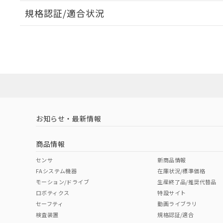
規格認証/適合状況
EU RoHS
注意事項・凡例
UL認証
CSA認証
CEマーキング
ダウンロードデータをご利用いただく前に、以下を必ずお読
Yes
Yes
Yes
対応状況
対応予定月
※1
※2
ソフトウェアの使用条件
対応済み
LR型式承認
DNV型式承認
BV型式承認
KR
（イギリス
（ノルウェー
（フランス
（
お知らせ・最新情報
中国 RoHS
注意事項・凡例
船舶規格）
船舶規格）
船舶規格）
船
商品情報
No
No
No
No
中国 RoHS表
※1 ※2
センサ
新商品情報
FAシステム機器
在庫状況/標準価格
Pb
Hg
Cd
Cr(V
モーション/ドライブ
生産終了品/推奨代替品
ロボティクス
特設サイト
セーフティ
動画ライブラリ
検査装置
規格認証/適合
O
O
O
O