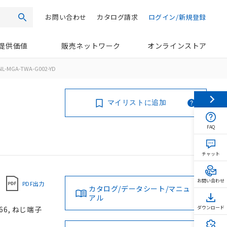
お問い合わせ
カタログ請求
ログイン/新規登録
検索
提供価値
販売ネットワーク
オンラインストア
NL-MGA-TWA-G002-YD
マイリストに追加
FAQ
チャット
お問い合わせ
PDF出力
カタログ/データシート/マニュ
アル
66, ねじ端子
ダウンロード