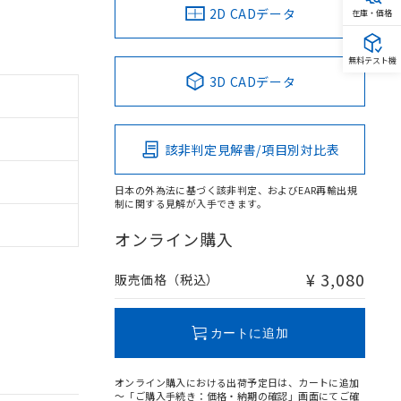
2D CADデータ
在庫・価格
無料テスト機
3D CADデータ
該非判定見解書/項目別対比表
日本の外為法に基づく該非判定、およびEAR再輸出規
制に関する見解が入手できます。
オンライン購入
¥ 3,080
販売価格（税込）
カートに追加
オンライン購入における出荷予定日は、カートに追加
～「ご購入手続き：価格・納期の確認」画面にてご確