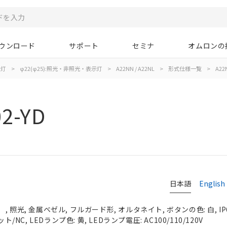
ウンロード
サポート
セミナ
オムロンの
示灯
>
φ22(φ25):照光・非照光・表示灯
>
A22NN / A22NL
>
形式仕様一覧
>
A22
2-YD
日本語
English
 照光, 金属ベゼル, フルガード形, オルタネイト, ボタンの色: 白, IP
ト/NC, LEDランプ色: 黄, LEDランプ電圧: AC100/110/120V