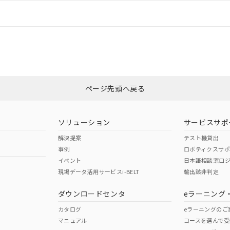
情報更新：
ログイン/会員登録
CCC認証
電波法
みください。
Yes
N/A
非含有証明書
※3
ページ先頭へ戻る
ダウンロードはこちら
型式承認
NK型式承認
ABS型式承認
韓国
（日本
（アメリカ
ソリューション
サービスサポ
舶規格）
船舶規格）
船舶規格）
解決提案
テスト機貸出
事例
ロボティクスサ
No
No
イベント
日本語相談窓口
現場データ活用サービスi-BELT
輸出該非判定
I)
PBBs
PBDEs
DBP
ダウンロードセンタ
eラーニング
この製品の規格認証/適合
その他の認証はこちらのページからご
カタログ
eラーニングのご
マニュアル
コースを選んで受
O
O
O