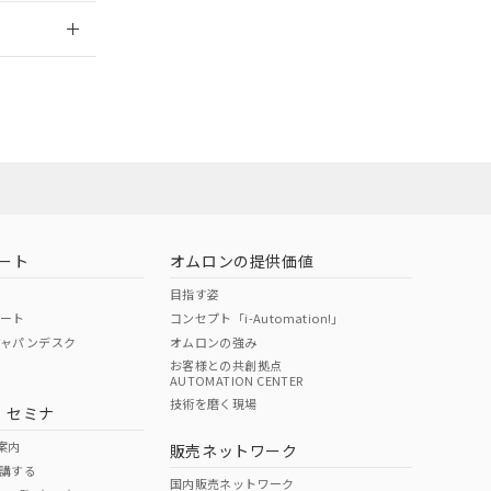
2026/7/29
ート
オムロンの提供価値
目指す姿
ポート
コンセプト「i-Automation!」
ジャパンデスク
オムロンの強み
お客様との共創拠点
AUTOMATION CENTER
DIBP
BBP
DEHP
環境保護
技術を磨く現場
・セミナ
状況ページへ
使用期限
検索ください
案内
販売ネットワーク
講する
O
O
O
e
国内販売ネットワーク