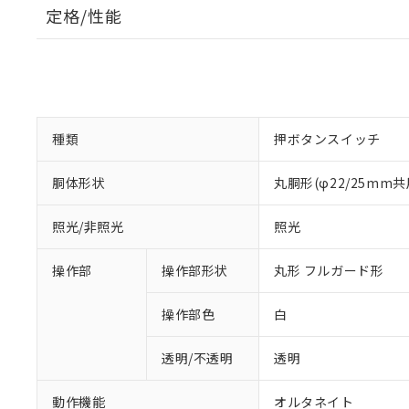
定格/性能
種類
押ボタンスイッチ
胴体形状
丸胴形(φ22/25mm共
照光/非照光
照光
操作部
操作部形状
丸形 フルガード形
操作部色
白
透明/不透明
透明
動作機能
オルタネイト