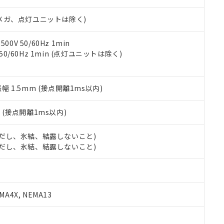
日時点で非含有を証明するもので、過去に遡って非含有を証明するも
令のフタル酸エステル類４物質の対応では、対応完了までの期間は出
00Vメガ、点灯ユニットは除く)
備考欄に対応日を記載しておりました。
品への在庫切替を完了していることから、特段のことがない限り、20
す。
0V 50/60Hz 1min
 50/60Hz 1min (点灯ユニットは除く)
振幅 1.5mm (接点開離1ms以内)
2
(接点開離1ms以内)
 (ただし、氷結、結露しないこと)
 (ただし、氷結、結露しないこと)
A4X, NEMA13