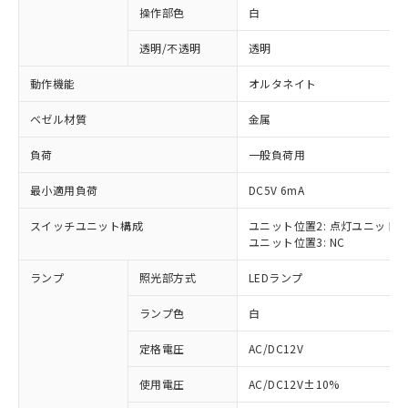
操作部色
白
透明/不透明
透明
動作機能
オルタネイト
ベゼル材質
金属
負荷
一般負荷用
最小適用負荷
DC5V 6mA
スイッチユニット構成
ユニット位置2: 点灯ユニット
ユニット位置3: NC
ランプ
照光部方式
LEDランプ
ランプ色
白
定格電圧
AC/DC12V
※1 対応状況
使用電圧
AC/DC12V±10%