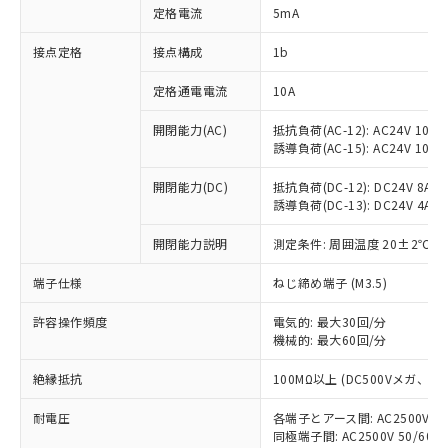
対応済み：EU RoHS指令（10物質）の
定格電流
5mA
非含有に対応した製品が提供可能な商品で
す。
接点定格
接点構成
1b
対応予定：EU RoHS指令（10物質）の非含
ご利用条件
有に対応した製品に切り替える予定のある
定格通電電流
10A
商品です。
対応予定なし：EU RoHS指令（10物質）の
開閉能力(AC)
抵抗負荷(AC-12): AC24V 10A/A
以下の条件をお読みいただき、同意のうえ
誘導負荷(AC-15): AC24V 10A/AC
非含有に非対応の商品で、対応品を出す予
ご利用ください。
定はありません。
開閉能力(DC)
抵抗負荷(DC-12): DC24V 8A/DC
調査・確認中：EU RoHS指令（10物質）の
本サービスは、当社制御機器事業取扱
誘導負荷(DC-13): DC24V 4A/DC
※1 中国RoHS○×表
非含有の対応状況を調査中または確認中の
商品の当社在庫状況および標準価格
商品です。
(税抜)を提供させていただくもので
開閉能力説明
測定条件: 周囲温度 20±2℃、
「○」：最大均質材料含有率が中国RoHSの
非該当品：ライセンス料など無形物で、有
す。
基準値以下であることを示します。
害物質有無と関係のない商品です。
端子仕様
ねじ締め端子 (M3.5)
当社制御機器事業取扱商品の中には、
「×」：最大均質材料含有率が中国RoHSの
仕入先様の事情により、非含有部品として
本サービスの対象外となる商品もある
基準値を超えていることを示します。
いたものが、含有品と判明した場合などや
当社は、これら貴社製品のうち、外国
許容操作頻度
電気的: 最大30回/分
ことをご了承ください。
「－」：未確認です。当社販売部門へお問
むを得ず変更することがあります。
機械的: 最大60回/分
為替および外国貿易法に定める商品
在庫状況および標準価格照会結果は、
い合わせください。
（以下｢規制貨物等」という）を輸出
記載している更新日時点での社内デー
絶縁抵抗
100MΩ以上 (DC500Vメガ、
*EU RoHS指令（10物質）：
または国外への提供する場合は、日本
記
タに基づき作成されるものであり、閲
説明
鉛(Pb) 1000ppm以下、 水銀(Hg) 1000ppm以下、 カド
*中国RoHS10物質の基準値 (GB/T26572)：
国政府の輸出許可(または役務取引許
号
覧された時点での実際の在庫および標
ミウム(Cd) 100ppm以下、
Pb(鉛) :1000ppm、 Hg(水銀) : 1000ppm、 Cd(カドミウ
耐電圧
各端子とアース間: AC2500V 50/
可)を取得するなどの必要な手続きを
六価クロム(Cr(Ⅵ)) 1000ppm以下、ポリ臭化ビフェニル
ム) : 100ppm、
準価格とは異なる場合があることをご
同極端子間: AC2500V 50/60
類(PBB) 1000ppm以下、ポリ臭化ジフェニルエーテル類
Cr(Ⅵ)(六価クロム) : 1000ppm、 PBBs(ポリ臭化ビフェ