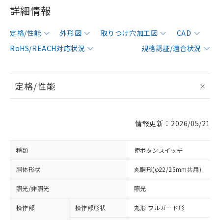
詳細情報
定格/性能
外形図
取りつけ穴加工図
CAD
RoHS/REACH対応状況
規格認証/適合状況
定格/性能
情報更新：2026/05/21
種類
押ボタンスイッチ
胴体形状
丸胴形(φ22/25mm共用)
照光/非照光
照光
操作部
操作部形状
丸形 フルガード形