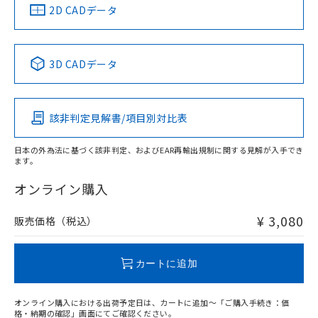
船舶規格）
船舶規格）
船舶規格）
船舶規格
中国 RoHS
注意事項・凡例
2D CADデータ
No
No
No
No
中国 RoHS表
※1 ※2
3D CADデータ
この製品の規格認証/適合状況ページへ
Pb
Hg
Cd
Cr(VI)
その他の認証はこちらのページからご検索ください
該非判定見解書/項目別対比表
X
O
O
O
日本の外為法に基づく該非判定、およびEAR再輸出規制に関する見解が入手でき
ます。
"対応済み"や非含有の記載がされた商品であっても、流通
在庫等で未対応品が混在する可能性があります。
オンライン購入
非含有品が必要な際は、弊社営業部門もしくは販売店へお
問い合わせください。
¥ 3,080
販売価格（税込）
この製品のRoHS/REACH対応状況ページへ
カートに追加
オンライン購入における出荷予定日は、カートに追加～「ご購入手続き：価
格・納期の確認」画面にてご確認ください。