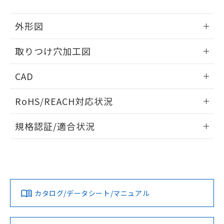
51物質の非含有証明書（当社基準）
の共同利用に関して"
の「1.共同利
※本証明書は発行日時点で非含有を証明す
用者の範囲」に記載されている法人を
外形図
るもので、過去に遡って非含有を証明する
指します。
ものではありません。
情報更新：2026/05/21
また、RoHS指令のフタル酸エステル類４
取りつけ穴加工図
物質の対応では、対応完了までの期間は出
情報更新：2026/05/21
荷製品に未対応品が混在することから備考
CAD
欄に対応日を記載しておりました。
既に当社にて対応品への在庫切替を完了
ログイン/会員登録いただくと、CADデータをダウンロー
RoHS/REACH対応状況
していることから、特段のことがない限
ドすることができます。
り、2022年1月12日より割愛しておりま
情報更新：2026/7/29
す。
規格認証/適合状況
ログイン/会員登録
EU RoHS
注意事項・凡例
UL認証
CSA認証
CEマーキング
Yes
Yes
Yes
対応状況
対応予定月
※1
※2
ダウンロードデータをご利用いただく前に、以下を必ずお読
みください。
カタログ/データシート/マニュアル
対応済み
ソフトウェアの使用条件
LR型式承認
DNV型式承認
BV型式承認
KR型式承
（イギリス
（ノルウェー
（フランス
（韓国