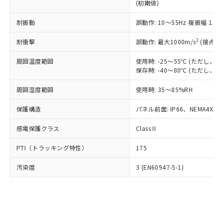
とります。
了承ください。
(初期値)
(PBDE) 1000ppm以下、フタル酸ビス(2-エチルヘキシ
○
一定数以上の在庫あり
ニル類) : 1000ppm、 PBDEs(ポリ臭化ジフェニルエーテ
当社は規制貨物を破棄する場合は、完
ル) (DEHP)(別名：DOP) 1000ppm以下、フタル酸ブチ
正式な納期状況および標準価格はお客
ル類) : 1000ppm、
ルベンジル（BBP） 1000ppm以下、フタル酸ジブチル
全に破砕するなど、違法に輸出されな
DBP(フタル酸ジブチル) : 1000ppm、 DIBP(フタル酸ジ
耐振動
誤動作: 10～55Hz 複振幅 1.
様のお取引先、またはお客様担当のオ
（DBP） 1000ppm以下、フタル酸ジイソブチル
イソブチル) : 1000ppm、 BBP(フタル酸ブチルベンジ
△
一定数には満たないが在庫あり
いよう必要な手段を講じます。
ムロン制御機器販売店・当社販売員に
(DIBP) 1000ppm以下
ル) : 1000ppm、
2
当社は貴社製品を、核兵器、ミサイ
耐衝撃
誤動作: 最大1000m/s
(接点開
但し、RoHS指令で産業用監視および制御機器に対する
DEHP(フタル酸ビス(2-エチルヘキシル)) : 1000ppm
ご相談ください。
適用除外項目は除く。
ル、化学兵器、生物兵器またはその他
－
在庫なし(最新の在庫状況につ
オムロン制御機器販売店や当社販売拠
フタル酸エステル類の４物質については閾値を超える意
周囲温度範囲
使用時: -25～55℃ (ただし
武器並びにこれらの製造装置等に一切
いては、お客様のお取引先、ま
図的な使用がないことを確認しています。
点は「
販売ネットワーク
」をご確認
保存時: -40～80℃ (ただし
※2 環境保護使用期限
使用いたしません。
たはお客様担当のオムロン制御
ください。
当社は、貴社製品を第三者に販売する
機器販売店・当社販売員にご確
在庫状況および標準価格結果を当社の
周囲湿度範囲
使用時: 35～85%RH
※2 対応予定月
「ｅ」：有害物質（10物質）のすべてが基
場合は、上記1、2および3の内容を当
認ください)
事前の承諾なく第三者に漏洩または開
準値以下であることを示します。
該第三者に通知します。また当社は、
示しないようお願いします。
保護構造
パネル前面: IP66、NEMA4X, N
部品在庫の切り替え状況などにより、予定
「10」：通常の使用状況下において有害物
販売先および販売に係わる関係者が違
マイパーツ機能（部品リスト作成サー
空
受注生産機種、また在庫状況の
月が前後することがあります。
質が外部に漏えいし、環境に深刻な影響を
法に輸出するおそれがある場合は、取
ビス）をご利用いただくには、I-Web
感電保護クラス
Class II
白
情報を公開していない機種
及ぼさない年数を意味します。
り引きをいたしません。
メンバーズにご登録されている必要が
「－」：未確認です。当社販売部門へお問
PTI（トラッキング特性）
175
あります。
い合わせください。
お客様が当ウェブサイト上で当社にご
※3 非含有証明書ダウンロード
汚染度
3 (EN60947-5-1)
登録された部品リストについて、当社
および当社の共同利用者が、当社の製
下記の非含有証明書をダウンロードするこ
品・サービスに関するお客様との取
とができます。
合意する
キャンセル
引・商談に必要な範囲で利用すること
をご了承ください。
EU RoHS指令（10物質）の非含有証明書
※当社の共同利用者とは、
"個人情報