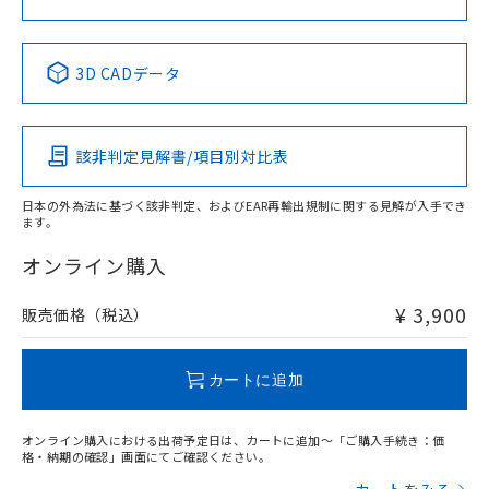
中国 RoHS表
※1 ※2
3D CADデータ
Pb
Hg
Cd
Cr(VI)
該非判定見解書/項目別対比表
X
O
O
O
日本の外為法に基づく該非判定、およびEAR再輸出規制に関する見解が入手でき
ます。
"対応済み"や非含有の記載がされた商品であっても、流通
在庫等で未対応品が混在する可能性があります。
オンライン購入
非含有品が必要な際は、弊社営業部門もしくは販売店へお
問い合わせください。
¥ 3,900
販売価格（税込）
この製品のRoHS/REACH対応状況ページへ
カートに追加
オンライン購入における出荷予定日は、カートに追加～「ご購入手続き：価
格・納期の確認」画面にてご確認ください。