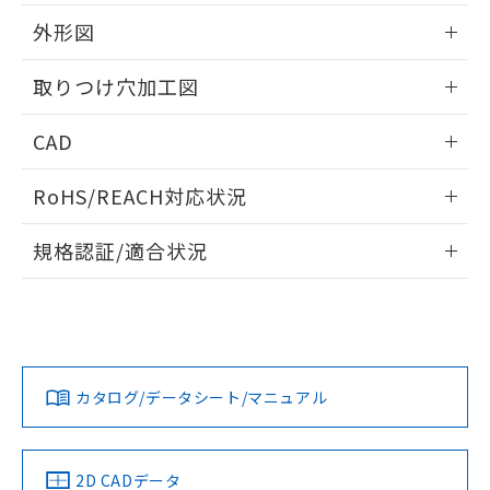
51物質の非含有証明書（当社基準）
の共同利用に関して"
の「1.共同利
※本証明書は発行日時点で非含有を証明す
外形図
用者の範囲」に記載されている法人を
るもので、過去に遡って非含有を証明する
指します。
ものではありません。
情報更新：2026/05/21
取りつけ穴加工図
また、RoHS指令のフタル酸エステル類４
物質の対応では、対応完了までの期間は出
情報更新：2026/05/21
CAD
荷製品に未対応品が混在することから備考
欄に対応日を記載しておりました。
ログイン/会員登録いただくと、CADデータをダウンロー
既に当社にて対応品への在庫切替を完了
RoHS/REACH対応状況
ドすることができます。
していることから、特段のことがない限
り、2022年1月12日より割愛しておりま
情報更新：2026/7/29
規格認証/適合状況
す。
ログイン/会員登録
EU RoHS
注意事項・凡例
A22NL-MGA-TRA-P202-RBについての規格認証/適合状況に
ついては、「カスタマーサポートセンタ お客様相談室」また
は貴社担当オムロン営業員または販売店にお問い合わせくだ
対応状況
対応予定月
※1
※2
さい。
ダウンロードデータをご利用いただく前に、以下を必ずお読
みください。
カタログ/データシート/マニュアル
対応済み
ソフトウェアの使用条件
お問い合わせ
中国 RoHS
注意事項・凡例
2D CADデータ