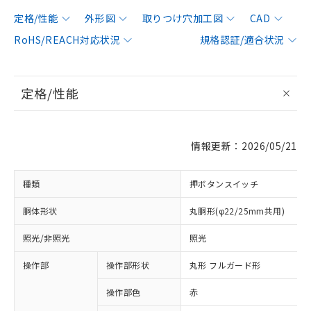
定格/性能
外形図
取りつけ穴加工図
CAD
RoHS/REACH対応状況
規格認証/適合状況
定格/性能
情報更新：2026/05/21
種類
押ボタンスイッチ
胴体形状
丸胴形(φ22/25mm共用)
照光/非照光
照光
操作部
操作部形状
丸形 フルガード形
操作部色
赤