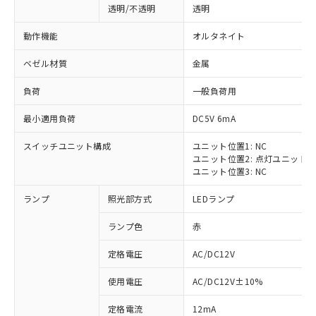
透明/不透明
透明
動作機能
オルタネイト
ベゼル材質
金属
負荷
一般負荷用
最小適用負荷
DC5V 6mA
スイッチユニット構成
ユニット位置1: NC
ユニット位置2: 点灯ユニット
ユニット位置3: NC
ランプ
照光部方式
LEDランプ
ランプ色
赤
定格電圧
AC/DC12V
※1 対応状況
使用電圧
AC/DC12V±10%
定格電流
12mA
対応済み：EU RoHS指令（10物質）の