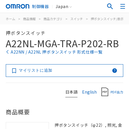
制御機器
Japan
ホーム
>
商品情報
>
商品カテゴリ
>
スイッチ
>
押ボタンスイッチ/表示灯
押ボタンスイッチ
A22NL-MGA-TRA-P202-RB
A22NN / A22NL 押ボタンスイッチ 形式仕様一覧
マイリストに追加
日本語
English
PDF出力
商品概要
押ボタンスイッチ（φ22）, 照光, 金