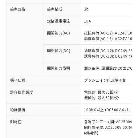
非含有に対応した製品が提供可能な商品で
接点定格
接点構成
2b
す。
対応予定：EU RoHS指令（10物質）の非含
ご利用条件
定格通電電流
10A
有に対応した製品に切り替える予定のある
商品です。
開閉能力(AC)
抵抗負荷(AC-12): AC24V 10A/A
対応予定なし：EU RoHS指令（10物質）の
誘導負荷(AC-15): AC24V 10A/AC
以下の条件をお読みいただき、同意のうえ
非含有に非対応の商品で、対応品を出す予
ご利用ください。
定はありません。
開閉能力(DC)
抵抗負荷(DC-12): DC24V 8A/DC
調査・確認中：EU RoHS指令（10物質）の
誘導負荷(DC-13): DC24V 4A/DC
本サービスは、当社制御機器事業取扱
※1 中国RoHS○×表
非含有の対応状況を調査中または確認中の
商品の当社在庫状況および標準価格
開閉能力説明
測定条件: 周囲温度 20±2℃、
商品です。
(税抜)を提供させていただくもので
「○」：最大均質材料含有率が中国RoHSの
非該当品：ライセンス料など無形物で、有
す。
端子仕様
プッシュインPlus端子台
基準値以下であることを示します。
害物質有無と関係のない商品です。
当社制御機器事業取扱商品の中には、
「×」：最大均質材料含有率が中国RoHSの
仕入先様の事情により、非含有部品として
本サービスの対象外となる商品もある
許容操作頻度
電気的: 最大30回/分
基準値を超えていることを示します。
いたものが、含有品と判明した場合などや
当社は、これら貴社製品のうち、外国
ことをご了承ください。
機械的: 最大60回/分
「－」：未確認です。当社販売部門へお問
むを得ず変更することがあります。
為替および外国貿易法に定める商品
在庫状況および標準価格照会結果は、
い合わせください。
（以下｢規制貨物等」という）を輸出
絶縁抵抗
100MΩ以上 (DC500Vメガ、
記載している更新日時点での社内デー
*EU RoHS指令（10物質）：
または国外への提供する場合は、日本
記
タに基づき作成されるものであり、閲
説明
鉛(Pb) 1000ppm以下、 水銀(Hg) 1000ppm以下、 カド
*中国RoHS10物質の基準値 (GB/T26572)：
国政府の輸出許可(または役務取引許
耐電圧
各端子とアース間: AC2500V 50/
号
覧された時点での実際の在庫および標
ミウム(Cd) 100ppm以下、
Pb(鉛) :1000ppm、 Hg(水銀) : 1000ppm、 Cd(カドミウ
同極端子間: AC2500V 50/60
可)を取得するなどの必要な手続きを
六価クロム(Cr(Ⅵ)) 1000ppm以下、ポリ臭化ビフェニル
ム) : 100ppm、
準価格とは異なる場合があることをご
類(PBB) 1000ppm以下、ポリ臭化ジフェニルエーテル類
(初期値)
Cr(Ⅵ)(六価クロム) : 1000ppm、 PBBs(ポリ臭化ビフェ
とります。
了承ください。
(PBDE) 1000ppm以下、フタル酸ビス(2-エチルヘキシ