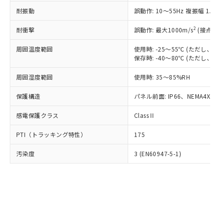
○
一定数以上の在庫あり
ニル類) : 1000ppm、 PBDEs(ポリ臭化ジフェニルエーテ
当社は規制貨物を破棄する場合は、完
ル) (DEHP)(別名：DOP) 1000ppm以下、フタル酸ブチ
正式な納期状況および標準価格はお客
ル類) : 1000ppm、
耐振動
誤動作: 10～55Hz 複振幅 1.
ルベンジル（BBP） 1000ppm以下、フタル酸ジブチル
全に破砕するなど、違法に輸出されな
DBP(フタル酸ジブチル) : 1000ppm、 DIBP(フタル酸ジ
様のお取引先、またはお客様担当のオ
（DBP） 1000ppm以下、フタル酸ジイソブチル
イソブチル) : 1000ppm、 BBP(フタル酸ブチルベンジ
△
一定数には満たないが在庫あり
いよう必要な手段を講じます。
ムロン制御機器販売店・当社販売員に
(DIBP) 1000ppm以下
2
耐衝撃
ル) : 1000ppm、
誤動作: 最大1000m/s
(接点開
当社は貴社製品を、核兵器、ミサイ
但し、RoHS指令で産業用監視および制御機器に対する
DEHP(フタル酸ビス(2-エチルヘキシル)) : 1000ppm
ご相談ください。
適用除外項目は除く。
ル、化学兵器、生物兵器またはその他
－
在庫なし(最新の在庫状況につ
オムロン制御機器販売店や当社販売拠
周囲温度範囲
使用時: -25～55℃ (ただし
フタル酸エステル類の４物質については閾値を超える意
武器並びにこれらの製造装置等に一切
いては、お客様のお取引先、ま
図的な使用がないことを確認しています。
保存時: -40～80℃ (ただし
点は「
販売ネットワーク
」をご確認
※2 環境保護使用期限
使用いたしません。
たはお客様担当のオムロン制御
ください。
当社は、貴社製品を第三者に販売する
周囲湿度範囲
使用時: 35～85%RH
機器販売店・当社販売員にご確
在庫状況および標準価格結果を当社の
※2 対応予定月
「ｅ」：有害物質（10物質）のすべてが基
場合は、上記1、2および3の内容を当
認ください)
事前の承諾なく第三者に漏洩または開
準値以下であることを示します。
保護構造
パネル前面: IP66、NEMA4X, N
該第三者に通知します。また当社は、
示しないようお願いします。
部品在庫の切り替え状況などにより、予定
「10」：通常の使用状況下において有害物
販売先および販売に係わる関係者が違
マイパーツ機能（部品リスト作成サー
空
受注生産機種、また在庫状況の
感電保護クラス
Class II
月が前後することがあります。
質が外部に漏えいし、環境に深刻な影響を
法に輸出するおそれがある場合は、取
ビス）をご利用いただくには、I-Web
白
情報を公開していない機種
及ぼさない年数を意味します。
り引きをいたしません。
メンバーズにご登録されている必要が
PTI（トラッキング特性）
175
「－」：未確認です。当社販売部門へお問
あります。
い合わせください。
お客様が当ウェブサイト上で当社にご
汚染度
3 (EN60947-5-1)
※3 非含有証明書ダウンロード
登録された部品リストについて、当社
および当社の共同利用者が、当社の製
下記の非含有証明書をダウンロードするこ
品・サービスに関するお客様との取
とができます。
合意する
キャンセル
引・商談に必要な範囲で利用すること
をご了承ください。
EU RoHS指令（10物質）の非含有証明書
※当社の共同利用者とは、
"個人情報