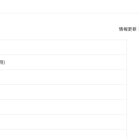
情報更新：2
用)