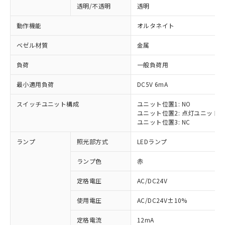
透明/不透明
透明
動作機能
オルタネイト
ベゼル材質
金属
負荷
一般負荷用
最小適用負荷
DC5V 6mA
スイッチユニット構成
ユニット位置1: NO
ユニット位置2: 点灯ユニット
ユニット位置3: NC
ランプ
照光部方式
LEDランプ
ランプ色
赤
定格電圧
AC/DC24V
使用電圧
AC/DC24V±10%
定格電流
12mA