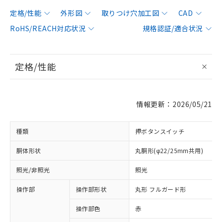
定格/性能
外形図
取りつけ穴加工図
CAD
RoHS/REACH対応状況
規格認証/適合状況
定格/性能
情報更新：2026/05/21
種類
押ボタンスイッチ
胴体形状
丸胴形(φ22/25mm共用)
照光/非照光
照光
操作部
操作部形状
丸形 フルガード形
操作部色
赤