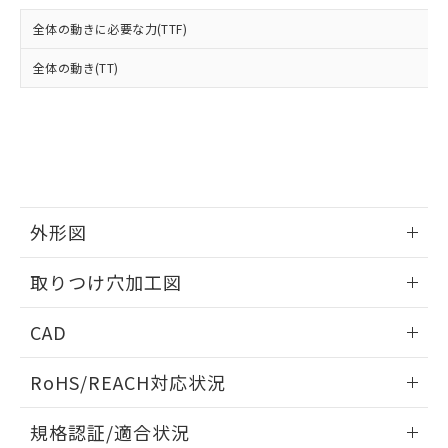
および当社の共同利用者が、当社の製
下記の非含有証明書をダウンロードするこ
品・サービスに関するお客様との取
全体の動きに必要な力(TTF)
とができます。
合意する
キャンセル
引・商談に必要な範囲で利用すること
をご了承ください。
全体の動き(TT)
EU RoHS指令（10物質）の非含有証明書
※当社の共同利用者とは、
"個人情報
51物質の非含有証明書（当社基準）
の共同利用に関して"
の「1.共同利
※本証明書は発行日時点で非含有を証明す
用者の範囲」に記載されている法人を
るもので、過去に遡って非含有を証明する
指します。
ものではありません。
また、RoHS指令のフタル酸エステル類４
物質の対応では、対応完了までの期間は出
荷製品に未対応品が混在することから備考
外形図
欄に対応日を記載しておりました。
情報更新：2026/05/21
既に当社にて対応品への在庫切替を完了
取りつけ穴加工図
していることから、特段のことがない限
り、2022年1月12日より割愛しておりま
情報更新：2026/05/21
CAD
す。
ログイン/会員登録いただくと、CADデータをダウンロー
RoHS/REACH対応状況
ドすることができます。
情報更新：2026/7/29
規格認証/適合状況