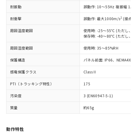
（以下｢規制貨物等」という）を輸出
記載している更新日時点での社内デー
耐振動
誤動作: 10～55Hz 複振幅 1.
*EU RoHS指令（10物質）：
または国外への提供する場合は、日本
記
タに基づき作成されるものであり、閲
説明
鉛(Pb) 1000ppm以下、 水銀(Hg) 1000ppm以下、 カド
*中国RoHS10物質の基準値 (GB/T26572)：
国政府の輸出許可(または役務取引許
号
覧された時点での実際の在庫および標
ミウム(Cd) 100ppm以下、
Pb(鉛) :1000ppm、 Hg(水銀) : 1000ppm、 Cd(カドミウ
2
耐衝撃
誤動作: 最大1000m/s
(接点開
可)を取得するなどの必要な手続きを
六価クロム(Cr(Ⅵ)) 1000ppm以下、ポリ臭化ビフェニル
ム) : 100ppm、
準価格とは異なる場合があることをご
類(PBB) 1000ppm以下、ポリ臭化ジフェニルエーテル類
Cr(Ⅵ)(六価クロム) : 1000ppm、 PBBs(ポリ臭化ビフェ
とります。
了承ください。
(PBDE) 1000ppm以下、フタル酸ビス(2-エチルヘキシ
周囲温度範囲
使用時: -25～55℃ (ただし
○
一定数以上の在庫あり
ニル類) : 1000ppm、 PBDEs(ポリ臭化ジフェニルエーテ
当社は規制貨物を破棄する場合は、完
ル) (DEHP)(別名：DOP) 1000ppm以下、フタル酸ブチ
正式な納期状況および標準価格はお客
ル類) : 1000ppm、
保存時: -40～80℃ (ただし
ルベンジル（BBP） 1000ppm以下、フタル酸ジブチル
全に破砕するなど、違法に輸出されな
DBP(フタル酸ジブチル) : 1000ppm、 DIBP(フタル酸ジ
様のお取引先、またはお客様担当のオ
（DBP） 1000ppm以下、フタル酸ジイソブチル
イソブチル) : 1000ppm、 BBP(フタル酸ブチルベンジ
△
一定数には満たないが在庫あり
いよう必要な手段を講じます。
周囲湿度範囲
使用時: 35～85%RH
ムロン制御機器販売店・当社販売員に
(DIBP) 1000ppm以下
ル) : 1000ppm、
当社は貴社製品を、核兵器、ミサイ
但し、RoHS指令で産業用監視および制御機器に対する
DEHP(フタル酸ビス(2-エチルヘキシル)) : 1000ppm
ご相談ください。
適用除外項目は除く。
ル、化学兵器、生物兵器またはその他
保護構造
パネル前面: IP66、NEMA4X, N
－
在庫なし(最新の在庫状況につ
オムロン制御機器販売店や当社販売拠
フタル酸エステル類の４物質については閾値を超える意
武器並びにこれらの製造装置等に一切
いては、お客様のお取引先、ま
図的な使用がないことを確認しています。
点は「
販売ネットワーク
」をご確認
※2 環境保護使用期限
感電保護クラス
Class II
使用いたしません。
たはお客様担当のオムロン制御
ください。
当社は、貴社製品を第三者に販売する
機器販売店・当社販売員にご確
在庫状況および標準価格結果を当社の
PTI（トラッキング特性）
175
※2 対応予定月
「ｅ」：有害物質（10物質）のすべてが基
場合は、上記1、2および3の内容を当
認ください)
事前の承諾なく第三者に漏洩または開
準値以下であることを示します。
該第三者に通知します。また当社は、
示しないようお願いします。
汚染度
3 (EN60947-5-1)
部品在庫の切り替え状況などにより、予定
「10」：通常の使用状況下において有害物
販売先および販売に係わる関係者が違
マイパーツ機能（部品リスト作成サー
空
受注生産機種、また在庫状況の
月が前後することがあります。
質が外部に漏えいし、環境に深刻な影響を
法に輸出するおそれがある場合は、取
ビス）をご利用いただくには、I-Web
白
情報を公開していない機種
質量
約65g
及ぼさない年数を意味します。
り引きをいたしません。
メンバーズにご登録されている必要が
「－」：未確認です。当社販売部門へお問
あります。
い合わせください。
お客様が当ウェブサイト上で当社にご
動作特性
※3 非含有証明書ダウンロード
登録された部品リストについて、当社