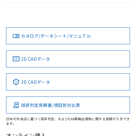
ログイン/会員登録
EU RoHS
注意事項・凡例
UL認証
CSA認証
CEマーキング
Yes
Yes
Yes
対応状況
対応予定月
※1
※2
ダウンロードデータをご利用いただく前に、以下を必ずお読
みください。
カタログ/データシート/マニュアル
対応済み
ソフトウェアの使用条件
LR型式承認
DNV型式承認
BV型式承認
KR型式承
（イギリス
（ノルウェー
（フランス
（韓国
船舶規格）
船舶規格）
船舶規格）
船舶規格
中国 RoHS
注意事項・凡例
2D CADデータ
No
No
No
No
中国 RoHS表
※1 ※2
3D CADデータ
この製品の規格認証/適合状況ページへ
Pb
Hg
Cd
Cr(VI)
その他の認証はこちらのページからご検索ください
該非判定見解書/項目別対比表
X
O
O
O
日本の外為法に基づく該非判定、およびEAR再輸出規制に関する見解が入手でき
ます。
"対応済み"や非含有の記載がされた商品であっても、流通
在庫等で未対応品が混在する可能性があります。
オンライン購入