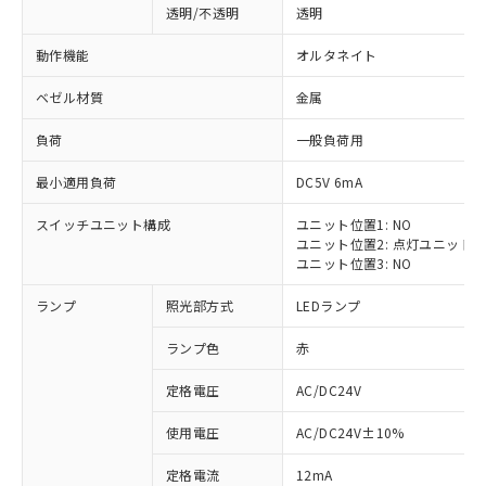
透明/不透明
透明
動作機能
オルタネイト
ベゼル材質
金属
負荷
一般負荷用
最小適用負荷
DC5V 6mA
スイッチユニット構成
ユニット位置1: NO
ユニット位置2: 点灯ユニット
ユニット位置3: NO
ランプ
照光部方式
LEDランプ
ランプ色
赤
定格電圧
AC/DC24V
※1 対応状況
使用電圧
AC/DC24V±10%
定格電流
12mA
対応済み：EU RoHS指令（10物質）の