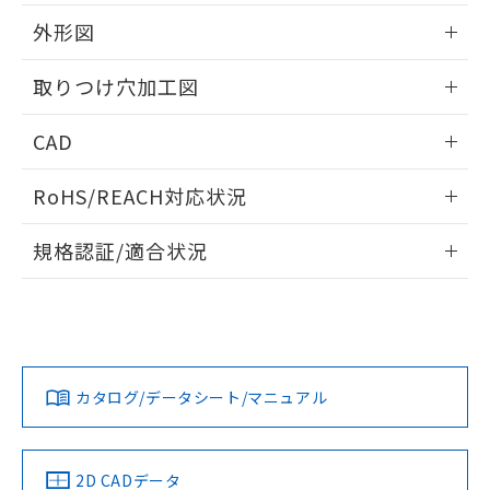
51物質の非含有証明書（当社基準）
の共同利用に関して"
の「1.共同利
※本証明書は発行日時点で非含有を証明す
外形図
用者の範囲」に記載されている法人を
るもので、過去に遡って非含有を証明する
指します。
ものではありません。
情報更新：2026/05/21
取りつけ穴加工図
また、RoHS指令のフタル酸エステル類４
物質の対応では、対応完了までの期間は出
情報更新：2026/05/21
CAD
荷製品に未対応品が混在することから備考
欄に対応日を記載しておりました。
ログイン/会員登録いただくと、CADデータをダウンロー
既に当社にて対応品への在庫切替を完了
RoHS/REACH対応状況
ドすることができます。
していることから、特段のことがない限
り、2022年1月12日より割愛しておりま
情報更新：2026/7/29
規格認証/適合状況
す。
ログイン/会員登録
EU RoHS
注意事項・凡例
UL認証
CSA認証
CEマーキング
Yes
Yes
Yes
対応状況
対応予定月
※1
※2
ダウンロードデータをご利用いただく前に、以下を必ずお読
みください。
カタログ/データシート/マニュアル
対応済み
ソフトウェアの使用条件
LR型式承認
DNV型式承認
BV型式承認
KR型式承
（イギリス
（ノルウェー
（フランス
（韓国
船舶規格）
船舶規格）
船舶規格）
船舶規格
中国 RoHS
注意事項・凡例
2D CADデータ