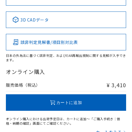
No
No
No
No
中国 RoHS表
※1 ※2
3D CADデータ
この製品の規格認証/適合状況ページへ
Pb
Hg
Cd
Cr(VI)
その他の認証はこちらのページからご検索ください
該非判定見解書/項目別対比表
X
O
O
O
日本の外為法に基づく該非判定、およびEAR再輸出規制に関する見解が入手でき
ます。
"対応済み"や非含有の記載がされた商品であっても、流通
在庫等で未対応品が混在する可能性があります。
オンライン購入
非含有品が必要な際は、弊社営業部門もしくは販売店へお
問い合わせください。
¥ 3,410
販売価格（税込）
この製品のRoHS/REACH対応状況ページへ
カートに追加
オンライン購入における出荷予定日は、カートに追加～「ご購入手続き：価
格・納期の確認」画面にてご確認ください。