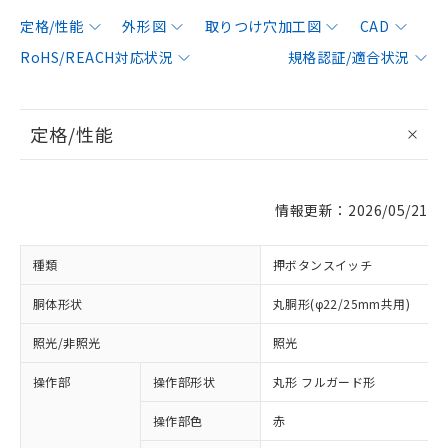
定格/性能
外形図
取りつけ穴加工図
CAD
RoHS/REACH対応状況
規格認証/適合状況
定格/性能
情報更新：2026/05/21
種類
押ボタンスイッチ
胴体形状
丸胴形(φ22/25mm共用)
照光/非照光
照光
操作部
操作部形状
丸形 フルガード形
操作部色
赤