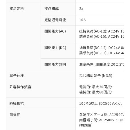
非含有に対応した製品が提供可能な商品で
接点定格
接点構成
2a
す。
対応予定：EU RoHS指令（10物質）の非含
ご利用条件
定格通電電流
10A
有に対応した製品に切り替える予定のある
商品です。
開閉能力(AC)
抵抗負荷(AC-12): AC24V 10A/A
対応予定なし：EU RoHS指令（10物質）の
誘導負荷(AC-15): AC24V 10A/AC
以下の条件をお読みいただき、同意のうえ
非含有に非対応の商品で、対応品を出す予
ご利用ください。
定はありません。
開閉能力(DC)
抵抗負荷(DC-12): DC24V 8A/DC
調査・確認中：EU RoHS指令（10物質）の
誘導負荷(DC-13): DC24V 4A/DC
本サービスは、当社制御機器事業取扱
※1 中国RoHS○×表
非含有の対応状況を調査中または確認中の
商品の当社在庫状況および標準価格
開閉能力説明
測定条件: 周囲温度 20±2℃、
商品です。
(税抜)を提供させていただくもので
「○」：最大均質材料含有率が中国RoHSの
非該当品：ライセンス料など無形物で、有
す。
端子仕様
ねじ締め端子 (M3.5)
基準値以下であることを示します。
害物質有無と関係のない商品です。
当社制御機器事業取扱商品の中には、
「×」：最大均質材料含有率が中国RoHSの
仕入先様の事情により、非含有部品として
本サービスの対象外となる商品もある
許容操作頻度
電気的: 最大30回/分
基準値を超えていることを示します。
いたものが、含有品と判明した場合などや
当社は、これら貴社製品のうち、外国
ことをご了承ください。
機械的: 最大60回/分
「－」：未確認です。当社販売部門へお問
むを得ず変更することがあります。
為替および外国貿易法に定める商品
在庫状況および標準価格照会結果は、
い合わせください。
（以下｢規制貨物等」という）を輸出
絶縁抵抗
100MΩ以上 (DC500Vメガ、
記載している更新日時点での社内デー
*EU RoHS指令（10物質）：
または国外への提供する場合は、日本
記
タに基づき作成されるものであり、閲
説明
鉛(Pb) 1000ppm以下、 水銀(Hg) 1000ppm以下、 カド
*中国RoHS10物質の基準値 (GB/T26572)：
国政府の輸出許可(または役務取引許
耐電圧
各端子とアース間: AC2500V 50/
号
覧された時点での実際の在庫および標
ミウム(Cd) 100ppm以下、
Pb(鉛) :1000ppm、 Hg(水銀) : 1000ppm、 Cd(カドミウ
同極端子間: AC2500V 50/60
可)を取得するなどの必要な手続きを
六価クロム(Cr(Ⅵ)) 1000ppm以下、ポリ臭化ビフェニル
ム) : 100ppm、
準価格とは異なる場合があることをご
類(PBB) 1000ppm以下、ポリ臭化ジフェニルエーテル類
(初期値)
Cr(Ⅵ)(六価クロム) : 1000ppm、 PBBs(ポリ臭化ビフェ
とります。
了承ください。
(PBDE) 1000ppm以下、フタル酸ビス(2-エチルヘキシ