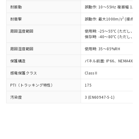
○
一定数以上の在庫あり
ニル類) : 1000ppm、 PBDEs(ポリ臭化ジフェニルエーテ
当社は規制貨物を破棄する場合は、完
ル) (DEHP)(別名：DOP) 1000ppm以下、フタル酸ブチ
正式な納期状況および標準価格はお客
ル類) : 1000ppm、
耐振動
誤動作: 10～55Hz 複振幅 1.
ルベンジル（BBP） 1000ppm以下、フタル酸ジブチル
全に破砕するなど、違法に輸出されな
DBP(フタル酸ジブチル) : 1000ppm、 DIBP(フタル酸ジ
様のお取引先、またはお客様担当のオ
（DBP） 1000ppm以下、フタル酸ジイソブチル
イソブチル) : 1000ppm、 BBP(フタル酸ブチルベンジ
△
一定数には満たないが在庫あり
いよう必要な手段を講じます。
ムロン制御機器販売店・当社販売員に
(DIBP) 1000ppm以下
2
耐衝撃
ル) : 1000ppm、
誤動作: 最大1000m/s
(接点開
当社は貴社製品を、核兵器、ミサイ
但し、RoHS指令で産業用監視および制御機器に対する
DEHP(フタル酸ビス(2-エチルヘキシル)) : 1000ppm
ご相談ください。
適用除外項目は除く。
ル、化学兵器、生物兵器またはその他
－
在庫なし(最新の在庫状況につ
オムロン制御機器販売店や当社販売拠
周囲温度範囲
使用時: -25～55℃ (ただし
フタル酸エステル類の４物質については閾値を超える意
武器並びにこれらの製造装置等に一切
いては、お客様のお取引先、ま
図的な使用がないことを確認しています。
保存時: -40～80℃ (ただし
点は「
販売ネットワーク
」をご確認
※2 環境保護使用期限
使用いたしません。
たはお客様担当のオムロン制御
ください。
当社は、貴社製品を第三者に販売する
周囲湿度範囲
使用時: 35～85%RH
機器販売店・当社販売員にご確
在庫状況および標準価格結果を当社の
※2 対応予定月
「ｅ」：有害物質（10物質）のすべてが基
場合は、上記1、2および3の内容を当
認ください)
事前の承諾なく第三者に漏洩または開
準値以下であることを示します。
保護構造
パネル前面: IP66、NEMA4X, N
該第三者に通知します。また当社は、
示しないようお願いします。
部品在庫の切り替え状況などにより、予定
「10」：通常の使用状況下において有害物
販売先および販売に係わる関係者が違
マイパーツ機能（部品リスト作成サー
空
受注生産機種、また在庫状況の
感電保護クラス
Class II
月が前後することがあります。
質が外部に漏えいし、環境に深刻な影響を
法に輸出するおそれがある場合は、取
ビス）をご利用いただくには、I-Web
白
情報を公開していない機種
及ぼさない年数を意味します。
り引きをいたしません。
メンバーズにご登録されている必要が
PTI（トラッキング特性）
175
「－」：未確認です。当社販売部門へお問
あります。
い合わせください。
お客様が当ウェブサイト上で当社にご
汚染度
3 (EN60947-5-1)
※3 非含有証明書ダウンロード
登録された部品リストについて、当社
および当社の共同利用者が、当社の製
下記の非含有証明書をダウンロードするこ
品・サービスに関するお客様との取
とができます。
合意する
キャンセル
引・商談に必要な範囲で利用すること
をご了承ください。
EU RoHS指令（10物質）の非含有証明書
※当社の共同利用者とは、
"個人情報