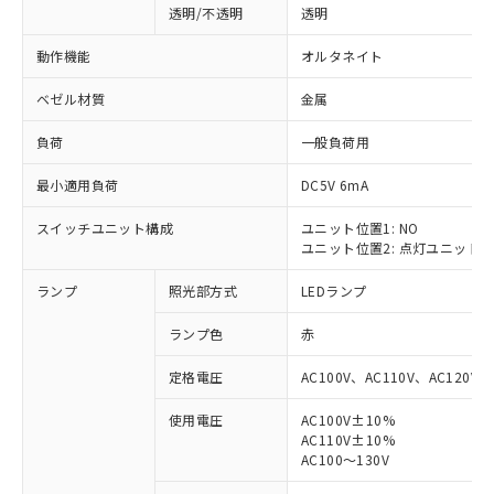
透明/不透明
透明
動作機能
オルタネイト
ベゼル材質
金属
負荷
一般負荷用
最小適用負荷
DC5V 6mA
スイッチユニット構成
ユニット位置1: NO
ユニット位置2: 点灯ユニット
ランプ
照光部方式
LEDランプ
ランプ色
赤
定格電圧
AC100V、AC110V、AC120V
使用電圧
AC100V±10%
AC110V±10%
※1 対応状況
AC100～130V