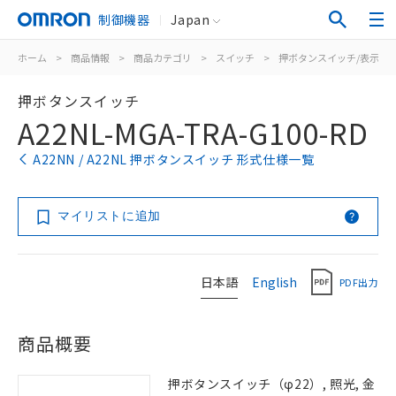
制御機器
Japan
ホーム
>
商品情報
>
商品カテゴリ
>
スイッチ
>
押ボタンスイッチ/表示灯
押ボタンスイッチ
A22NL-MGA-TRA-G100-RD
A22NN / A22NL 押ボタンスイッチ 形式仕様一覧
マイリストに追加
日本語
English
PDF出力
商品概要
押ボタンスイッチ（φ22）, 照光, 金