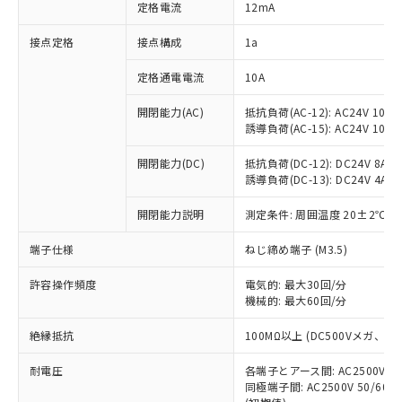
対応済み：EU RoHS指令（10物質）の
定格電流
12mA
非含有に対応した製品が提供可能な商品で
す。
接点定格
接点構成
1a
対応予定：EU RoHS指令（10物質）の非含
ご利用条件
有に対応した製品に切り替える予定のある
定格通電電流
10A
商品です。
開閉能力(AC)
抵抗負荷(AC-12): AC24V 10A/A
対応予定なし：EU RoHS指令（10物質）の
以下の条件をお読みいただき、同意のうえ
誘導負荷(AC-15): AC24V 10A/AC
非含有に非対応の商品で、対応品を出す予
ご利用ください。
定はありません。
開閉能力(DC)
抵抗負荷(DC-12): DC24V 8A/DC
調査・確認中：EU RoHS指令（10物質）の
本サービスは、当社制御機器事業取扱
誘導負荷(DC-13): DC24V 4A/DC
※1 中国RoHS○×表
非含有の対応状況を調査中または確認中の
商品の当社在庫状況および標準価格
商品です。
開閉能力説明
測定条件: 周囲温度 20±2℃、
(税抜)を提供させていただくもので
「○」：最大均質材料含有率が中国RoHSの
非該当品：ライセンス料など無形物で、有
す。
基準値以下であることを示します。
害物質有無と関係のない商品です。
端子仕様
ねじ締め端子 (M3.5)
当社制御機器事業取扱商品の中には、
「×」：最大均質材料含有率が中国RoHSの
仕入先様の事情により、非含有部品として
本サービスの対象外となる商品もある
基準値を超えていることを示します。
いたものが、含有品と判明した場合などや
許容操作頻度
電気的: 最大30回/分
当社は、これら貴社製品のうち、外国
ことをご了承ください。
「－」：未確認です。当社販売部門へお問
機械的: 最大60回/分
むを得ず変更することがあります。
為替および外国貿易法に定める商品
在庫状況および標準価格照会結果は、
い合わせください。
（以下｢規制貨物等」という）を輸出
記載している更新日時点での社内デー
絶縁抵抗
100MΩ以上 (DC500Vメガ、
*EU RoHS指令（10物質）：
または国外への提供する場合は、日本
記
タに基づき作成されるものであり、閲
説明
鉛(Pb) 1000ppm以下、 水銀(Hg) 1000ppm以下、 カド
*中国RoHS10物質の基準値 (GB/T26572)：
国政府の輸出許可(または役務取引許
号
覧された時点での実際の在庫および標
ミウム(Cd) 100ppm以下、
耐電圧
Pb(鉛) :1000ppm、 Hg(水銀) : 1000ppm、 Cd(カドミウ
各端子とアース間: AC2500V 50/
可)を取得するなどの必要な手続きを
六価クロム(Cr(Ⅵ)) 1000ppm以下、ポリ臭化ビフェニル
ム) : 100ppm、
準価格とは異なる場合があることをご
同極端子間: AC2500V 50/60
類(PBB) 1000ppm以下、ポリ臭化ジフェニルエーテル類
Cr(Ⅵ)(六価クロム) : 1000ppm、 PBBs(ポリ臭化ビフェ
とります。