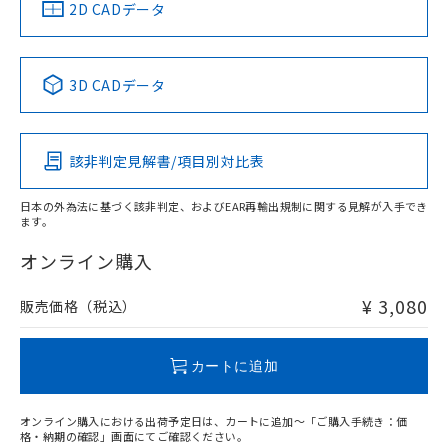
中国 RoHS
注意事項・凡例
2D CADデータ
No
No
No
No
中国 RoHS表
※1 ※2
3D CADデータ
この製品の規格認証/適合状況ページへ
Pb
Hg
Cd
Cr(VI)
その他の認証はこちらのページからご検索ください
該非判定見解書/項目別対比表
O
O
O
O
日本の外為法に基づく該非判定、およびEAR再輸出規制に関する見解が入手でき
ます。
"対応済み"や非含有の記載がされた商品であっても、流通
在庫等で未対応品が混在する可能性があります。
オンライン購入
非含有品が必要な際は、弊社営業部門もしくは販売店へお
問い合わせください。
¥ 3,080
販売価格（税込）
この製品のRoHS/REACH対応状況ページへ
カートに追加
オンライン購入における出荷予定日は、カートに追加～「ご購入手続き：価
格・納期の確認」画面にてご確認ください。