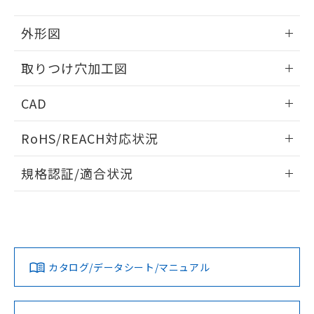
51物質の非含有証明書（当社基準）
の共同利用に関して"
の「1.共同利
※本証明書は発行日時点で非含有を証明す
用者の範囲」に記載されている法人を
外形図
るもので、過去に遡って非含有を証明する
指します。
ものではありません。
情報更新：2026/05/21
取りつけ穴加工図
また、RoHS指令のフタル酸エステル類４
物質の対応では、対応完了までの期間は出
情報更新：2026/05/21
荷製品に未対応品が混在することから備考
CAD
欄に対応日を記載しておりました。
既に当社にて対応品への在庫切替を完了
ログイン/会員登録いただくと、CADデータをダウンロー
RoHS/REACH対応状況
していることから、特段のことがない限
ドすることができます。
り、2022年1月12日より割愛しておりま
情報更新：2026/7/29
す。
規格認証/適合状況
ログイン/会員登録
EU RoHS
注意事項・凡例
UL認証
CSA認証
CEマーキング
Yes
Yes
Yes
対応状況
対応予定月
※1
※2
ダウンロードデータをご利用いただく前に、以下を必ずお読
みください。
カタログ/データシート/マニュアル
対応済み
ソフトウェアの使用条件
LR型式承認
DNV型式承認
BV型式承認
KR型式承
（イギリス
（ノルウェー
（フランス
（韓国
船舶規格）
船舶規格）
船舶規格）
船舶規格