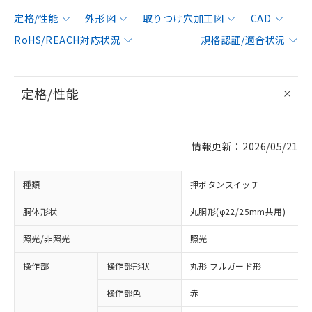
定格/性能
外形図
取りつけ穴加工図
CAD
RoHS/REACH対応状況
規格認証/適合状況
定格/性能
情報更新：2026/05/21
種類
押ボタンスイッチ
胴体形状
丸胴形(φ22/25mm共用)
照光/非照光
照光
操作部
操作部形状
丸形 フルガード形
操作部色
赤