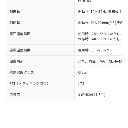
(初期値)
了承ください。
(PBDE) 1000ppm以下、フタル酸ビス(2-エチルヘキシ
○
一定数以上の在庫あり
ニル類) : 1000ppm、 PBDEs(ポリ臭化ジフェニルエーテ
当社は規制貨物を破棄する場合は、完
ル) (DEHP)(別名：DOP) 1000ppm以下、フタル酸ブチ
正式な納期状況および標準価格はお客
ル類) : 1000ppm、
ルベンジル（BBP） 1000ppm以下、フタル酸ジブチル
全に破砕するなど、違法に輸出されな
耐振動
DBP(フタル酸ジブチル) : 1000ppm、 DIBP(フタル酸ジ
誤動作: 10～55Hz 複振幅 1.
様のお取引先、またはお客様担当のオ
（DBP） 1000ppm以下、フタル酸ジイソブチル
イソブチル) : 1000ppm、 BBP(フタル酸ブチルベンジ
△
一定数には満たないが在庫あり
いよう必要な手段を講じます。
ムロン制御機器販売店・当社販売員に
(DIBP) 1000ppm以下
ル) : 1000ppm、
2
耐衝撃
誤動作: 最大1000m/s
(接点開
当社は貴社製品を、核兵器、ミサイ
但し、RoHS指令で産業用監視および制御機器に対する
DEHP(フタル酸ビス(2-エチルヘキシル)) : 1000ppm
ご相談ください。
適用除外項目は除く。
ル、化学兵器、生物兵器またはその他
－
在庫なし(最新の在庫状況につ
オムロン制御機器販売店や当社販売拠
フタル酸エステル類の４物質については閾値を超える意
周囲温度範囲
使用時: -25～55℃ (ただし
武器並びにこれらの製造装置等に一切
いては、お客様のお取引先、ま
図的な使用がないことを確認しています。
点は「
販売ネットワーク
」をご確認
保存時: -40～80℃ (ただし
※2 環境保護使用期限
使用いたしません。
たはお客様担当のオムロン制御
ください。
当社は、貴社製品を第三者に販売する
機器販売店・当社販売員にご確
在庫状況および標準価格結果を当社の
周囲湿度範囲
使用時: 35～85%RH
※2 対応予定月
「ｅ」：有害物質（10物質）のすべてが基
場合は、上記1、2および3の内容を当
認ください)
事前の承諾なく第三者に漏洩または開
準値以下であることを示します。
該第三者に通知します。また当社は、
示しないようお願いします。
保護構造
パネル前面: IP66、NEMA4X, N
部品在庫の切り替え状況などにより、予定
「10」：通常の使用状況下において有害物
販売先および販売に係わる関係者が違
マイパーツ機能（部品リスト作成サー
空
受注生産機種、また在庫状況の
月が前後することがあります。
質が外部に漏えいし、環境に深刻な影響を
法に輸出するおそれがある場合は、取
感電保護クラス
Class II
ビス）をご利用いただくには、I-Web
白
情報を公開していない機種
及ぼさない年数を意味します。
り引きをいたしません。
メンバーズにご登録されている必要が
「－」：未確認です。当社販売部門へお問
PTI（トラッキング特性）
175
あります。
い合わせください。
お客様が当ウェブサイト上で当社にご
※3 非含有証明書ダウンロード
汚染度
3 (EN60947-5-1)
登録された部品リストについて、当社
および当社の共同利用者が、当社の製
下記の非含有証明書をダウンロードするこ
品・サービスに関するお客様との取
とができます。
合意する
キャンセル
引・商談に必要な範囲で利用すること
をご了承ください。
EU RoHS指令（10物質）の非含有証明書
※当社の共同利用者とは、
"個人情報