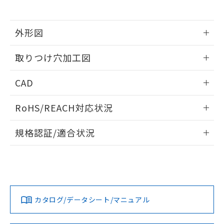
※当社の共同利用者とは、
"個人情報
51物質の非含有証明書（当社基準）
の共同利用に関して"
の「1.共同利
※本証明書は発行日時点で非含有を証明す
用者の範囲」に記載されている法人を
るもので、過去に遡って非含有を証明する
外形図
指します。
ものではありません。
情報更新：2026/05/21
また、RoHS指令のフタル酸エステル類４
取りつけ穴加工図
物質の対応では、対応完了までの期間は出
荷製品に未対応品が混在することから備考
情報更新：2026/05/21
CAD
欄に対応日を記載しておりました。
既に当社にて対応品への在庫切替を完了
ログイン/会員登録いただくと、CADデータをダウンロー
していることから、特段のことがない限
RoHS/REACH対応状況
ドすることができます。
り、2022年1月12日より割愛しておりま
す。
情報更新：2026/7/29
規格認証/適合状況
ログイン/会員登録
EU RoHS
注意事項・凡例
A22NL-MGA-TOA-P202-ODについての規格認証/適合状況に
ついては、「カスタマーサポートセンタ お客様相談室」また
は貴社担当オムロン営業員または販売店にお問い合わせくだ
対応状況
対応予定月
※1
※2
さい。
ダウンロードデータをご利用いただく前に、以下を必ずお読
みください。
カタログ/データシート/マニュアル
対応済み
ソフトウェアの使用条件
お問い合わせ