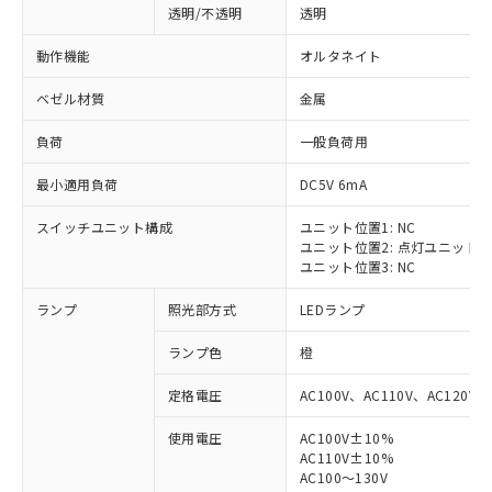
透明/不透明
透明
動作機能
オルタネイト
ベゼル材質
金属
負荷
一般負荷用
最小適用負荷
DC5V 6mA
スイッチユニット構成
ユニット位置1: NC
ユニット位置2: 点灯ユニット
ユニット位置3: NC
ランプ
照光部方式
LEDランプ
ランプ色
橙
定格電圧
AC100V、AC110V、AC120V
使用電圧
AC100V±10%
※1 対応状況
AC110V±10%
AC100～130V