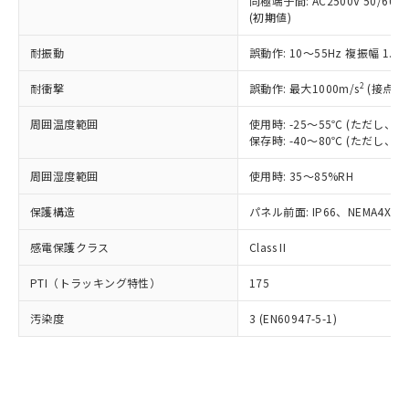
類(PBB) 1000ppm以下、ポリ臭化ジフェニルエーテル類
同極端子間: AC2500V 50/60
Cr(Ⅵ)(六価クロム) : 1000ppm、 PBBs(ポリ臭化ビフェ
とります。
了承ください。
(PBDE) 1000ppm以下、フタル酸ビス(2-エチルヘキシ
○
一定数以上の在庫あり
ニル類) : 1000ppm、 PBDEs(ポリ臭化ジフェニルエーテ
(初期値)
当社は規制貨物を破棄する場合は、完
ル) (DEHP)(別名：DOP) 1000ppm以下、フタル酸ブチ
正式な納期状況および標準価格はお客
ル類) : 1000ppm、
ルベンジル（BBP） 1000ppm以下、フタル酸ジブチル
全に破砕するなど、違法に輸出されな
DBP(フタル酸ジブチル) : 1000ppm、 DIBP(フタル酸ジ
様のお取引先、またはお客様担当のオ
耐振動
誤動作: 10～55Hz 複振幅 1.
（DBP） 1000ppm以下、フタル酸ジイソブチル
イソブチル) : 1000ppm、 BBP(フタル酸ブチルベンジ
△
一定数には満たないが在庫あり
いよう必要な手段を講じます。
ムロン制御機器販売店・当社販売員に
(DIBP) 1000ppm以下
ル) : 1000ppm、
当社は貴社製品を、核兵器、ミサイ
但し、RoHS指令で産業用監視および制御機器に対する
DEHP(フタル酸ビス(2-エチルヘキシル)) : 1000ppm
ご相談ください。
2
耐衝撃
誤動作: 最大1000m/s
(接点開
適用除外項目は除く。
ル、化学兵器、生物兵器またはその他
－
在庫なし(最新の在庫状況につ
オムロン制御機器販売店や当社販売拠
フタル酸エステル類の４物質については閾値を超える意
武器並びにこれらの製造装置等に一切
いては、お客様のお取引先、ま
周囲温度範囲
図的な使用がないことを確認しています。
使用時: -25～55℃ (ただし
点は「
販売ネットワーク
」をご確認
※2 環境保護使用期限
使用いたしません。
保存時: -40～80℃ (ただし
たはお客様担当のオムロン制御
ください。
当社は、貴社製品を第三者に販売する
機器販売店・当社販売員にご確
在庫状況および標準価格結果を当社の
※2 対応予定月
「ｅ」：有害物質（10物質）のすべてが基
周囲湿度範囲
使用時: 35～85%RH
場合は、上記1、2および3の内容を当
認ください)
事前の承諾なく第三者に漏洩または開
準値以下であることを示します。
該第三者に通知します。また当社は、
示しないようお願いします。
保護構造
パネル前面: IP66、NEMA4X, N
部品在庫の切り替え状況などにより、予定
「10」：通常の使用状況下において有害物
販売先および販売に係わる関係者が違
マイパーツ機能（部品リスト作成サー
空
受注生産機種、また在庫状況の
月が前後することがあります。
質が外部に漏えいし、環境に深刻な影響を
法に輸出するおそれがある場合は、取
ビス）をご利用いただくには、I-Web
白
情報を公開していない機種
感電保護クラス
Class II
及ぼさない年数を意味します。
り引きをいたしません。
メンバーズにご登録されている必要が
「－」：未確認です。当社販売部門へお問
あります。
PTI（トラッキング特性）
175
い合わせください。
お客様が当ウェブサイト上で当社にご
※3 非含有証明書ダウンロード
登録された部品リストについて、当社
汚染度
3 (EN60947-5-1)
および当社の共同利用者が、当社の製
下記の非含有証明書をダウンロードするこ
品・サービスに関するお客様との取
とができます。
合意する
キャンセル
引・商談に必要な範囲で利用すること
をご了承ください。
EU RoHS指令（10物質）の非含有証明書