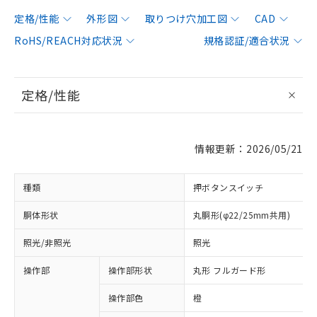
定格/性能
外形図
取りつけ穴加工図
CAD
RoHS/REACH対応状況
規格認証/適合状況
定格/性能
情報更新：2026/05/21
種類
押ボタンスイッチ
胴体形状
丸胴形(φ22/25mm共用)
照光/非照光
照光
操作部
操作部形状
丸形 フルガード形
操作部色
橙