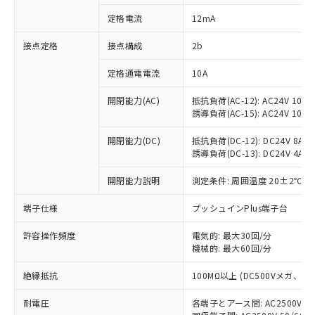
対応済み：EU RoHS指令（10物質）の
定格電流
12mA
非含有に対応した製品が提供可能な商品で
す。
接点定格
接点構成
2b
対応予定：EU RoHS指令（10物質）の非含
ご利用条件
有に対応した製品に切り替える予定のある
定格通電電流
10A
商品です。
対応予定なし：EU RoHS指令（10物質）の
開閉能力(AC)
抵抗負荷(AC-12): AC24V 10A/A
以下の条件をお読みいただき、同意のうえ
非含有に非対応の商品で、対応品を出す予
誘導負荷(AC-15): AC24V 10A/AC
ご利用ください。
定はありません。
調査・確認中：EU RoHS指令（10物質）の
開閉能力(DC)
抵抗負荷(DC-12): DC24V 8A/DC
本サービスは、当社制御機器事業取扱
※1 中国RoHS○×表
誘導負荷(DC-13): DC24V 4A/DC
非含有の対応状況を調査中または確認中の
商品の当社在庫状況および標準価格
商品です。
(税抜)を提供させていただくもので
開閉能力説明
測定条件: 周囲温度 20±2℃、
「○」：最大均質材料含有率が中国RoHSの
非該当品：ライセンス料など無形物で、有
す。
基準値以下であることを示します。
害物質有無と関係のない商品です。
当社制御機器事業取扱商品の中には、
端子仕様
プッシュインPlus端子台
「×」：最大均質材料含有率が中国RoHSの
仕入先様の事情により、非含有部品として
本サービスの対象外となる商品もある
基準値を超えていることを示します。
いたものが、含有品と判明した場合などや
当社は、これら貴社製品のうち、外国
ことをご了承ください。
許容操作頻度
電気的: 最大30回/分
「－」：未確認です。当社販売部門へお問
むを得ず変更することがあります。
為替および外国貿易法に定める商品
機械的: 最大60回/分
在庫状況および標準価格照会結果は、
い合わせください。
（以下｢規制貨物等」という）を輸出
記載している更新日時点での社内デー
*EU RoHS指令（10物質）：
または国外への提供する場合は、日本
絶縁抵抗
100MΩ以上 (DC500Vメガ、
記
タに基づき作成されるものであり、閲
説明
鉛(Pb) 1000ppm以下、 水銀(Hg) 1000ppm以下、 カド
*中国RoHS10物質の基準値 (GB/T26572)：
国政府の輸出許可(または役務取引許
号
覧された時点での実際の在庫および標
ミウム(Cd) 100ppm以下、
Pb(鉛) :1000ppm、 Hg(水銀) : 1000ppm、 Cd(カドミウ
耐電圧
各端子とアース間: AC2500V 50/
可)を取得するなどの必要な手続きを
六価クロム(Cr(Ⅵ)) 1000ppm以下、ポリ臭化ビフェニル
ム) : 100ppm、
準価格とは異なる場合があることをご