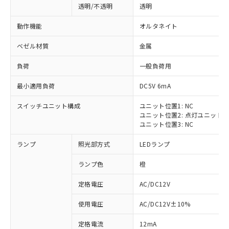
透明/不透明
透明
動作機能
オルタネイト
ベゼル材質
金属
負荷
一般負荷用
最小適用負荷
DC5V 6mA
スイッチユニット構成
ユニット位置1: NC
ユニット位置2: 点灯ユニット
ユニット位置3: NC
ランプ
照光部方式
LEDランプ
ランプ色
橙
定格電圧
AC/DC12V
※1 対応状況
使用電圧
AC/DC12V±10%
定格電流
12mA
対応済み：EU RoHS指令（10物質）の