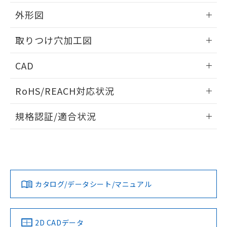
51物質の非含有証明書（当社基準）
の共同利用に関して"
の「1.共同利
※本証明書は発行日時点で非含有を証明す
外形図
用者の範囲」に記載されている法人を
るもので、過去に遡って非含有を証明する
指します。
ものではありません。
情報更新：2026/05/21
取りつけ穴加工図
また、RoHS指令のフタル酸エステル類４
物質の対応では、対応完了までの期間は出
情報更新：2026/05/21
CAD
荷製品に未対応品が混在することから備考
欄に対応日を記載しておりました。
ログイン/会員登録いただくと、CADデータをダウンロー
既に当社にて対応品への在庫切替を完了
RoHS/REACH対応状況
ドすることができます。
していることから、特段のことがない限
り、2022年1月12日より割愛しておりま
情報更新：2026/7/29
規格認証/適合状況
す。
ログイン/会員登録
EU RoHS
注意事項・凡例
A22NL-MGA-TOA-P202-OBについての規格認証/適合状況に
ついては、「カスタマーサポートセンタ お客様相談室」また
は貴社担当オムロン営業員または販売店にお問い合わせくだ
対応状況
対応予定月
※1
※2
さい。
ダウンロードデータをご利用いただく前に、以下を必ずお読
みください。
カタログ/データシート/マニュアル
対応済み
ソフトウェアの使用条件
お問い合わせ
中国 RoHS
注意事項・凡例
2D CADデータ