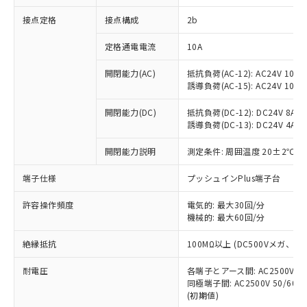
非含有に対応した製品が提供可能な商品で
接点定格
接点構成
2b
す。
対応予定：EU RoHS指令（10物質）の非含
ご利用条件
定格通電電流
10A
有に対応した製品に切り替える予定のある
商品です。
開閉能力(AC)
抵抗負荷(AC-12): AC24V 10A/A
対応予定なし：EU RoHS指令（10物質）の
誘導負荷(AC-15): AC24V 10A/AC
以下の条件をお読みいただき、同意のうえ
非含有に非対応の商品で、対応品を出す予
ご利用ください。
定はありません。
開閉能力(DC)
抵抗負荷(DC-12): DC24V 8A/DC
調査・確認中：EU RoHS指令（10物質）の
誘導負荷(DC-13): DC24V 4A/DC
本サービスは、当社制御機器事業取扱
※1 中国RoHS○×表
非含有の対応状況を調査中または確認中の
商品の当社在庫状況および標準価格
開閉能力説明
測定条件: 周囲温度 20±2℃、
商品です。
(税抜)を提供させていただくもので
「○」：最大均質材料含有率が中国RoHSの
非該当品：ライセンス料など無形物で、有
す。
端子仕様
プッシュインPlus端子台
基準値以下であることを示します。
害物質有無と関係のない商品です。
当社制御機器事業取扱商品の中には、
「×」：最大均質材料含有率が中国RoHSの
仕入先様の事情により、非含有部品として
本サービスの対象外となる商品もある
許容操作頻度
電気的: 最大30回/分
基準値を超えていることを示します。
いたものが、含有品と判明した場合などや
当社は、これら貴社製品のうち、外国
ことをご了承ください。
機械的: 最大60回/分
「－」：未確認です。当社販売部門へお問
むを得ず変更することがあります。
為替および外国貿易法に定める商品
在庫状況および標準価格照会結果は、
い合わせください。
（以下｢規制貨物等」という）を輸出
絶縁抵抗
100MΩ以上 (DC500Vメガ、
記載している更新日時点での社内デー
*EU RoHS指令（10物質）：
または国外への提供する場合は、日本
記
タに基づき作成されるものであり、閲
説明
鉛(Pb) 1000ppm以下、 水銀(Hg) 1000ppm以下、 カド
*中国RoHS10物質の基準値 (GB/T26572)：
国政府の輸出許可(または役務取引許
耐電圧
各端子とアース間: AC2500V 50/
号
覧された時点での実際の在庫および標
ミウム(Cd) 100ppm以下、
Pb(鉛) :1000ppm、 Hg(水銀) : 1000ppm、 Cd(カドミウ
同極端子間: AC2500V 50/60
可)を取得するなどの必要な手続きを
六価クロム(Cr(Ⅵ)) 1000ppm以下、ポリ臭化ビフェニル
ム) : 100ppm、
準価格とは異なる場合があることをご
類(PBB) 1000ppm以下、ポリ臭化ジフェニルエーテル類
(初期値)
Cr(Ⅵ)(六価クロム) : 1000ppm、 PBBs(ポリ臭化ビフェ
とります。
了承ください。
(PBDE) 1000ppm以下、フタル酸ビス(2-エチルヘキシ