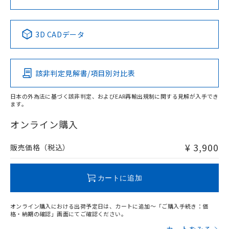
中国 RoHS表
※1 ※2
3D CADデータ
Pb
Hg
Cd
Cr(VI)
該非判定見解書/項目別対比表
X
O
O
O
日本の外為法に基づく該非判定、およびEAR再輸出規制に関する見解が入手でき
ます。
"対応済み"や非含有の記載がされた商品であっても、流通
在庫等で未対応品が混在する可能性があります。
オンライン購入
非含有品が必要な際は、弊社営業部門もしくは販売店へお
問い合わせください。
¥ 3,900
販売価格（税込）
この製品のRoHS/REACH対応状況ページへ
カートに追加
オンライン購入における出荷予定日は、カートに追加～「ご購入手続き：価
格・納期の確認」画面にてご確認ください。