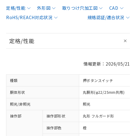
定格/性能
外形図
取りつけ穴加工図
CAD
RoHS/REACH対応状況
規格認証/適合状況
定格/性能
情報更新：2026/05/21
種類
押ボタンスイッチ
胴体形状
丸胴形(φ22/25mm共用)
照光/非照光
照光
操作部
操作部形状
丸形 フルガード形
操作部色
橙