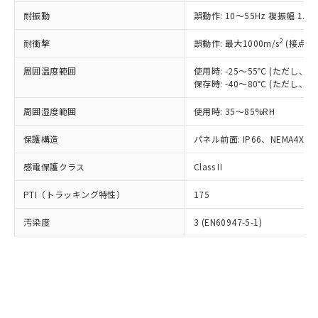
○
一定数以上の在庫あり
ニル類) : 1000ppm、 PBDEs(ポリ臭化ジフェニルエーテ
当社は規制貨物を破棄する場合は、完
ル) (DEHP)(別名：DOP) 1000ppm以下、フタル酸ブチ
正式な納期状況および標準価格はお客
ル類) : 1000ppm、
耐振動
誤動作: 10～55Hz 複振幅 1.
ルベンジル（BBP） 1000ppm以下、フタル酸ジブチル
全に破砕するなど、違法に輸出されな
DBP(フタル酸ジブチル) : 1000ppm、 DIBP(フタル酸ジ
様のお取引先、またはお客様担当のオ
（DBP） 1000ppm以下、フタル酸ジイソブチル
イソブチル) : 1000ppm、 BBP(フタル酸ブチルベンジ
△
一定数には満たないが在庫あり
いよう必要な手段を講じます。
ムロン制御機器販売店・当社販売員に
(DIBP) 1000ppm以下
2
耐衝撃
ル) : 1000ppm、
誤動作: 最大1000m/s
(接点開
当社は貴社製品を、核兵器、ミサイ
但し、RoHS指令で産業用監視および制御機器に対する
DEHP(フタル酸ビス(2-エチルヘキシル)) : 1000ppm
ご相談ください。
適用除外項目は除く。
ル、化学兵器、生物兵器またはその他
－
在庫なし(最新の在庫状況につ
オムロン制御機器販売店や当社販売拠
周囲温度範囲
使用時: -25～55℃ (ただし
フタル酸エステル類の４物質については閾値を超える意
武器並びにこれらの製造装置等に一切
いては、お客様のお取引先、ま
図的な使用がないことを確認しています。
保存時: -40～80℃ (ただし
点は「
販売ネットワーク
」をご確認
※2 環境保護使用期限
使用いたしません。
たはお客様担当のオムロン制御
ください。
当社は、貴社製品を第三者に販売する
周囲湿度範囲
使用時: 35～85%RH
機器販売店・当社販売員にご確
在庫状況および標準価格結果を当社の
※2 対応予定月
「ｅ」：有害物質（10物質）のすべてが基
場合は、上記1、2および3の内容を当
認ください)
事前の承諾なく第三者に漏洩または開
準値以下であることを示します。
保護構造
パネル前面: IP66、NEMA4X, N
該第三者に通知します。また当社は、
示しないようお願いします。
部品在庫の切り替え状況などにより、予定
「10」：通常の使用状況下において有害物
販売先および販売に係わる関係者が違
マイパーツ機能（部品リスト作成サー
空
受注生産機種、また在庫状況の
感電保護クラス
Class II
月が前後することがあります。
質が外部に漏えいし、環境に深刻な影響を
法に輸出するおそれがある場合は、取
ビス）をご利用いただくには、I-Web
白
情報を公開していない機種
及ぼさない年数を意味します。
り引きをいたしません。
メンバーズにご登録されている必要が
PTI（トラッキング特性）
175
「－」：未確認です。当社販売部門へお問
あります。
い合わせください。
お客様が当ウェブサイト上で当社にご
汚染度
3 (EN60947-5-1)
※3 非含有証明書ダウンロード
登録された部品リストについて、当社
および当社の共同利用者が、当社の製
下記の非含有証明書をダウンロードするこ
品・サービスに関するお客様との取
とができます。
合意する
キャンセル
引・商談に必要な範囲で利用すること
をご了承ください。
EU RoHS指令（10物質）の非含有証明書
※当社の共同利用者とは、
"個人情報