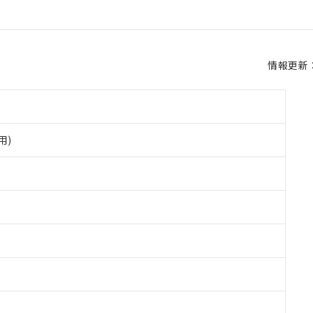
情報更新：2
用)