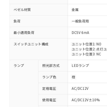
ベゼル材質
金属
負荷
一般負荷用
最小適用負荷
DC5V 6mA
スイッチユニット構成
ユニット位置1: NO
ユニット位置2: 点灯
ユニット位置3: NC
ランプ
照光部方式
LEDランプ
ランプ色
橙
定格電圧
AC/DC12V
※1 対応状況
使用電圧
AC/DC12V±10%
対応済み：EU