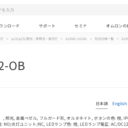
ウンロード
サポート
セミナ
オムロンの
示灯
>
φ22(φ25):照光・非照光・表示灯
>
A22NN / A22NL
>
形式仕様一覧
>
A22
2-OB
日本語
English
 照光, 金属ベゼル, フルガード形, オルタネイト, ボタンの色: 橙, IP
 NO/点灯ユニット/NC, LEDランプ色: 橙, LEDランプ電圧: AC/DC1