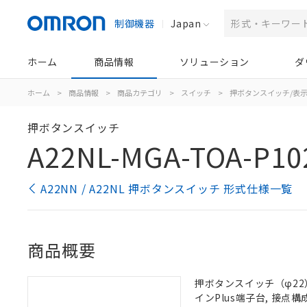
制御機器
Japan
ホーム
商品情報
ソリューション
ダ
ホーム
>
商品情報
>
商品カテゴリ
>
スイッチ
>
押ボタンスイッチ/表
押ボタンスイッチ
A22NL-MGA-TOA-P10
A22NN / A22NL 押ボタンスイッチ 形式仕様一覧
商品概要
押ボタンスイッチ（φ22）,
インPlus端子台, 接点構成: