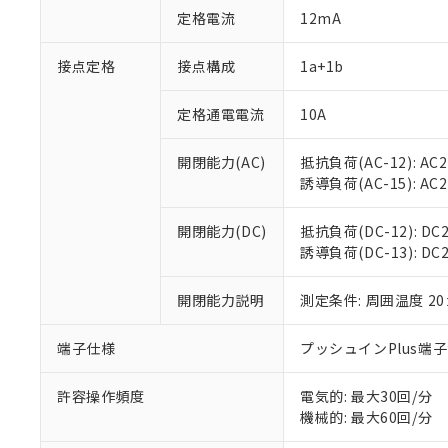
対応予定：EU R
定格電流
12mA
対応予定なし：EU
調査・確認中：EU
ご利用条件
接点定格
接点構成
1a+1b
非該当品：ライセ
※1 中国RoHS
仕入先様の事情に
があります。
定格通電電流
10A
以下の条件をお読
「○」：最大均質
「×」：最大均質
本サービスは
当社は、これ
*EU RoHS指令（10物
開閉能力(AC)
抵抗負荷(AC-12): AC24
「－」：未確認で
鉛(Pb) 1000ppm以下、
くものです。
う）を輸出ま
誘導負荷(AC-15): AC24V
記
説明
六価クロム(Cr(Ⅵ)) 1
当社制御機器
などの必要な
フタル酸ビス(2-エチルヘ
号
*中国RoHS10物質の基準値 
ル（DBP） 1000ppm
在庫状況およ
当社は規制貨
Pb(鉛) :1000ppm、 Hg
但し、RoHS指令で産
開閉能力(DC)
抵抗負荷(DC-12): DC24
のであり、閲
ます。
Cr(Ⅵ)(六価クロム) : 
フタル酸エステル類の４
誘導負荷(DC-13): DC24
○
一定数以
DBP(フタル酸ジブチル) :
い。
当社は貴社製
DEHP(フタル酸ビス(2-エ
正式な納期状
置等に一切使
当社販売員に
※2 対応予定月
開閉能力説明
測定条件: 周囲温度 2
△
一定数に
当社は、貴社
オムロン制御
また当社は、
※2 環境保護使
在庫状況およ
部品在庫の切り替
たしません。
端子仕様
プッシュインPlus端
－
在庫なし
す。
「ｅ」：有害物質
機器販売
マイパーツ機
「10」：通常の
許容操作頻度
電気的: 最大30回/分
ている必要が
味します。
機械的: 最大60回/分
空
受注生産
お客様が当ウ
※3 非含有証明
「－」：未確認で
白
が、当社の製