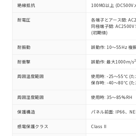
絶縁抵抗
100MΩ以上 (DC5
さい。
下記の非含有証明
※当社の共同
いる法人を指
EU RoHS指令（
耐電圧
各端子とアース間: AC250
51物質の非含有証
同極端子間: AC2500V
※本証明書は発行
(初期値)
また、RoHS指
混在することから
耐振動
誤動作: 10～55Hz 複
既に当社にて対応
り割愛しておりま
耐衝撃
誤動作: 最大1000m/s
周囲温度範囲
使用時: -25～55℃
保存時: -40～80℃
周囲湿度範囲
使用時: 35～85%RH
保護構造
パネル前面: IP66、NEM
感電保護クラス
Class II