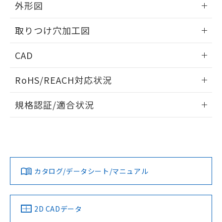
の共同利用に関して"
の「1.共同利
外形図
※本証明書は発行日時点で非含有を証明す
用者の範囲」に記載されている法人を
るもので、過去に遡って非含有を証明する
指します。
情報更新：2026/05/21
ものではありません。
取りつけ穴加工図
また、RoHS指令のフタル酸エステル類４
物質の対応では、対応完了までの期間は出
情報更新：2026/05/21
CAD
荷製品に未対応品が混在することから備考
欄に対応日を記載しておりました。
ログイン/会員登録いただくと、CADデータをダウンロー
RoHS/REACH対応状況
既に当社にて対応品への在庫切替を完了
ドすることができます。
していることから、特段のことがない限
情報更新：2026/7/29
り、2022年1月12日より割愛しておりま
規格認証/適合状況
す。
ログイン/会員登録
EU RoHS
注意事項・凡例
A22NL-MGA-TOA-P002-OCについての規格認証/適合状況に
ついては、「カスタマーサポートセンタ お客様相談室」また
は貴社担当オムロン営業員または販売店にお問い合わせくだ
対応状況
対応予定月
※1
※2
さい。
ダウンロードデータをご利用いただく前に、以下を必ずお読
みください。
カタログ/データシート/マニュアル
対応済み
ソフトウェアの使用条件
お問い合わせ
中国 RoHS
注意事項・凡例
2D CADデータ