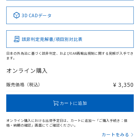
中国 RoHS表
※1 ※2
3D CADデータ
Pb
Hg
Cd
Cr(VI)
該非判定見解書/項目別対比表
X
O
O
O
日本の外為法に基づく該非判定、およびEAR再輸出規制に関する見解が入手でき
ます。
"対応済み"や非含有の記載がされた商品であっても、流通
在庫等で未対応品が混在する可能性があります。
オンライン購入
非含有品が必要な際は、弊社営業部門もしくは販売店へお
問い合わせください。
¥ 3,350
販売価格（税込）
この製品のRoHS/REACH対応状況ページへ
カートに追加
オンライン購入における出荷予定日は、カートに追加～「ご購入手続き：価
格・納期の確認」画面にてご確認ください。
カートをみる