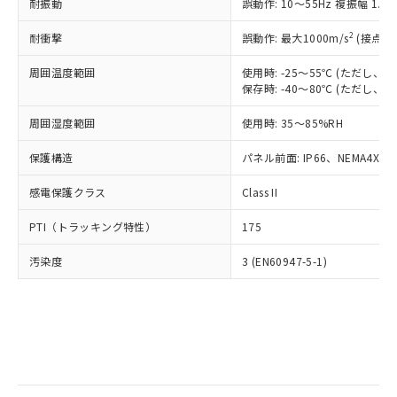
当社は規制貨物を破棄する場合は、完
耐振動
ル) (DEHP)(別名：DOP) 1000ppm以下、フタル酸ブチ
誤動作: 10～55Hz 複振幅 1.
正式な納期状況および標準価格はお客
ル類) : 1000ppm、
ルベンジル（BBP） 1000ppm以下、フタル酸ジブチル
全に破砕するなど、違法に輸出されな
DBP(フタル酸ジブチル) : 1000ppm、 DIBP(フタル酸ジ
様のお取引先、またはお客様担当のオ
（DBP） 1000ppm以下、フタル酸ジイソブチル
イソブチル) : 1000ppm、 BBP(フタル酸ブチルベンジ
△
一定数には満たないが在庫あり
いよう必要な手段を講じます。
2
耐衝撃
誤動作: 最大1000m/s
(接点開
ムロン制御機器販売店・当社販売員に
(DIBP) 1000ppm以下
ル) : 1000ppm、
当社は貴社製品を、核兵器、ミサイ
但し、RoHS指令で産業用監視および制御機器に対する
DEHP(フタル酸ビス(2-エチルヘキシル)) : 1000ppm
ご相談ください。
適用除外項目は除く。
周囲温度範囲
使用時: -25～55℃ (ただし
ル、化学兵器、生物兵器またはその他
－
在庫なし(最新の在庫状況につ
オムロン制御機器販売店や当社販売拠
フタル酸エステル類の４物質については閾値を超える意
保存時: -40～80℃ (ただし
武器並びにこれらの製造装置等に一切
いては、お客様のお取引先、ま
図的な使用がないことを確認しています。
点は「
販売ネットワーク
」をご確認
※2 環境保護使用期限
使用いたしません。
たはお客様担当のオムロン制御
ください。
周囲湿度範囲
使用時: 35～85%RH
当社は、貴社製品を第三者に販売する
機器販売店・当社販売員にご確
在庫状況および標準価格結果を当社の
※2 対応予定月
「ｅ」：有害物質（10物質）のすべてが基
場合は、上記1、2および3の内容を当
認ください)
事前の承諾なく第三者に漏洩または開
保護構造
パネル前面: IP66、NEMA4X, N
準値以下であることを示します。
該第三者に通知します。また当社は、
示しないようお願いします。
部品在庫の切り替え状況などにより、予定
「10」：通常の使用状況下において有害物
販売先および販売に係わる関係者が違
マイパーツ機能（部品リスト作成サー
感電保護クラス
Class II
空
受注生産機種、また在庫状況の
月が前後することがあります。
質が外部に漏えいし、環境に深刻な影響を
法に輸出するおそれがある場合は、取
ビス）をご利用いただくには、I-Web
白
情報を公開していない機種
及ぼさない年数を意味します。
り引きをいたしません。
PTI（トラッキング特性）
175
メンバーズにご登録されている必要が
「－」：未確認です。当社販売部門へお問
あります。
い合わせください。
汚染度
3 (EN60947-5-1)
お客様が当ウェブサイト上で当社にご
※3 非含有証明書ダウンロード
登録された部品リストについて、当社
および当社の共同利用者が、当社の製
下記の非含有証明書をダウンロードするこ
品・サービスに関するお客様との取
とができます。
合意する
キャンセル
引・商談に必要な範囲で利用すること
をご了承ください。
EU RoHS指令（10物質）の非含有証明書
※当社の共同利用者とは、
"個人情報
51物質の非含有証明書（当社基準）