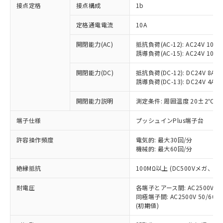
非含有に対応した製品が提供可能な商品で
接点定格
接点構成
1b
す。
対応予定：EU RoHS指令（10物質）の非含
定格通電電流
10A
ご利用条件
有に対応した製品に切り替える予定のある
商品です。
開閉能力(AC)
抵抗負荷(AC-12): AC24V 10A/A
誘導負荷(AC-15): AC24V 10A/AC
対応予定なし：EU RoHS指令（10物質）の
以下の条件をお読みいただき、同意のうえ
非含有に非対応の商品で、対応品を出す予
ご利用ください。
開閉能力(DC)
抵抗負荷(DC-12): DC24V 8A/DC
定はありません。
誘導負荷(DC-13): DC24V 4A/DC
調査・確認中：EU RoHS指令（10物質）の
本サービスは、当社制御機器事業取扱
※1 中国RoHS○×表
非含有の対応状況を調査中または確認中の
商品の当社在庫状況および標準価格
開閉能力説明
測定条件: 周囲温度 20±2℃、
商品です。
(税抜)を提供させていただくもので
「○」：最大均質材料含有率が中国RoHSの
非該当品：ライセンス料など無形物で、有
端子仕様
プッシュインPlus端子台
す。
基準値以下であることを示します。
害物質有無と関係のない商品です。
当社制御機器事業取扱商品の中には、
「×」：最大均質材料含有率が中国RoHSの
仕入先様の事情により、非含有部品として
許容操作頻度
電気的: 最大30回/分
本サービスの対象外となる商品もある
基準値を超えていることを示します。
いたものが、含有品と判明した場合などや
機械的: 最大60回/分
当社は、これら貴社製品のうち、外国
ことをご了承ください。
「－」：未確認です。当社販売部門へお問
むを得ず変更することがあります。
為替および外国貿易法に定める商品
在庫状況および標準価格照会結果は、
い合わせください。
絶縁抵抗
100MΩ以上 (DC500Vメガ、
（以下｢規制貨物等」という）を輸出
記載している更新日時点での社内デー
*EU RoHS指令（10物質）：
または国外への提供する場合は、日本
記
タに基づき作成されるものであり、閲
説明
耐電圧
鉛(Pb) 1000ppm以下、 水銀(Hg) 1000ppm以下、 カド
各端子とアース間: AC2500V 50/
*中国RoHS10物質の基準値 (GB/T26572)：
国政府の輸出許可(または役務取引許
号
覧された時点での実際の在庫および標
ミウム(Cd) 100ppm以下、
Pb(鉛) :1000ppm、 Hg(水銀) : 1000ppm、 Cd(カドミウ
同極端子間: AC2500V 50/60
可)を取得するなどの必要な手続きを
六価クロム(Cr(Ⅵ)) 1000ppm以下、ポリ臭化ビフェニル
ム) : 100ppm、
準価格とは異なる場合があることをご
(初期値)
類(PBB) 1000ppm以下、ポリ臭化ジフェニルエーテル類
Cr(Ⅵ)(六価クロム) : 1000ppm、 PBBs(ポリ臭化ビフェ
とります。
了承ください。
(PBDE) 1000ppm以下、フタル酸ビス(2-エチルヘキシ
○
一定数以上の在庫あり
ニル類) : 1000ppm、 PBDEs(ポリ臭化ジフェニルエーテ