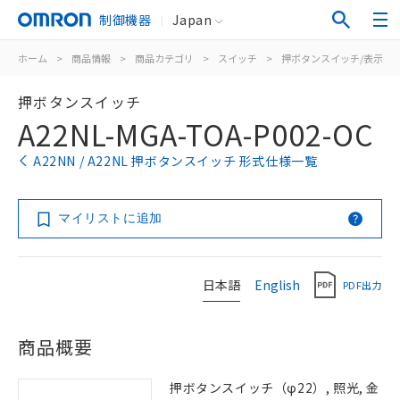
制御機器
Japan
ホーム
>
商品情報
>
商品カテゴリ
>
スイッチ
>
押ボタンスイッチ/表示灯
押ボタンスイッチ
A22NL-MGA-TOA-P002-OC
A22NN / A22NL 押ボタンスイッチ 形式仕様一覧
マイリストに追加
日本語
English
PDF出力
商品概要
押ボタンスイッチ（φ22）, 照光, 金