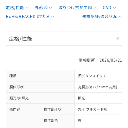
定格/性能
外形図
取りつけ穴加工図
CAD
RoHS/REACH対応状況
規格認証/適合状況
定格/性能
情報更新：2026/05/21
種類
押ボタンスイッチ
胴体形状
丸胴形(φ22/25mm共用)
照光/非照光
照光
操作部
操作部形状
丸形 フルガード形
操作部色
橙