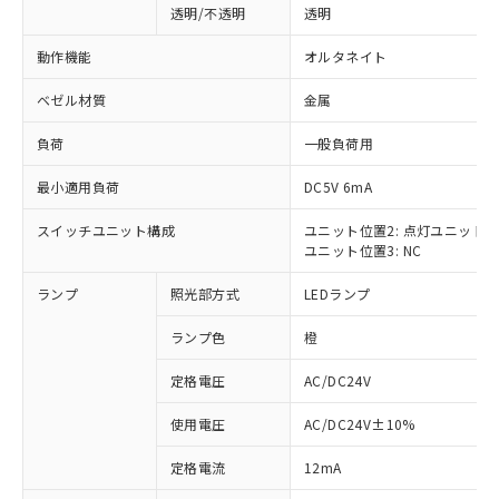
透明/不透明
透明
動作機能
オルタネイト
ベゼル材質
金属
負荷
一般負荷用
最小適用負荷
DC5V 6mA
スイッチユニット構成
ユニット位置2: 点灯ユニット
ユニット位置3: NC
ランプ
照光部方式
LEDランプ
ランプ色
橙
定格電圧
AC/DC24V
使用電圧
AC/DC24V±10%
※1 対応状況
定格電流
12mA
対応済み：EU RoHS指令（10物質）の