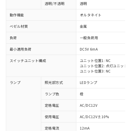
透明/不透明
透明
動作機能
オルタネイト
ベゼル材質
金属
負荷
一般負荷用
最小適用負荷
DC5V 6mA
スイッチユニット構成
ユニット位置1: NC
ユニット位置2: 点灯ユニット
ユニット位置3: NC
ランプ
照光部方式
LEDランプ
ランプ色
橙
定格電圧
AC/DC12V
※1 対応状況
使用電圧
AC/DC12V±10%
定格電流
12mA
対応済み：EU RoHS指令（10物質）の