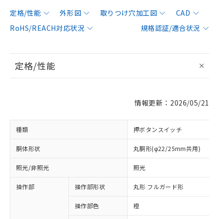
定格/性能
外形図
取りつけ穴加工図
CAD
RoHS/REACH対応状況
規格認証/適合状況
定格/性能
情報更新：2026/05/21
種類
押ボタンスイッチ
胴体形状
丸胴形(φ22/25mm共用)
照光/非照光
照光
操作部
操作部形状
丸形 フルガード形
操作部色
橙