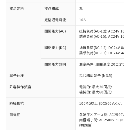
非含有に対応した製品が提供可能な商品で
接点定格
接点構成
2b
す。
対応予定：EU RoHS指令（10物質）の非含
ご利用条件
定格通電電流
10A
有に対応した製品に切り替える予定のある
商品です。
開閉能力(AC)
抵抗負荷(AC-12): AC24V 10A/A
対応予定なし：EU RoHS指令（10物質）の
誘導負荷(AC-15): AC24V 10A/AC
以下の条件をお読みいただき、同意のうえ
非含有に非対応の商品で、対応品を出す予
ご利用ください。
定はありません。
開閉能力(DC)
抵抗負荷(DC-12): DC24V 8A/DC
調査・確認中：EU RoHS指令（10物質）の
誘導負荷(DC-13): DC24V 4A/DC
本サービスは、当社制御機器事業取扱
※1 中国RoHS○×表
非含有の対応状況を調査中または確認中の
商品の当社在庫状況および標準価格
開閉能力説明
測定条件: 周囲温度 20±2℃、
商品です。
(税抜)を提供させていただくもので
「○」：最大均質材料含有率が中国RoHSの
非該当品：ライセンス料など無形物で、有
す。
端子仕様
ねじ締め端子 (M3.5)
基準値以下であることを示します。
害物質有無と関係のない商品です。
当社制御機器事業取扱商品の中には、
「×」：最大均質材料含有率が中国RoHSの
仕入先様の事情により、非含有部品として
本サービスの対象外となる商品もある
許容操作頻度
電気的: 最大30回/分
基準値を超えていることを示します。
いたものが、含有品と判明した場合などや
当社は、これら貴社製品のうち、外国
ことをご了承ください。
機械的: 最大60回/分
「－」：未確認です。当社販売部門へお問
むを得ず変更することがあります。
為替および外国貿易法に定める商品
在庫状況および標準価格照会結果は、
い合わせください。
（以下｢規制貨物等」という）を輸出
絶縁抵抗
100MΩ以上 (DC500Vメガ、
記載している更新日時点での社内デー
*EU RoHS指令（10物質）：
または国外への提供する場合は、日本
記
タに基づき作成されるものであり、閲
説明
鉛(Pb) 1000ppm以下、 水銀(Hg) 1000ppm以下、 カド
*中国RoHS10物質の基準値 (GB/T26572)：
国政府の輸出許可(または役務取引許
耐電圧
各端子とアース間: AC2500V 50/
号
覧された時点での実際の在庫および標
ミウム(Cd) 100ppm以下、
Pb(鉛) :1000ppm、 Hg(水銀) : 1000ppm、 Cd(カドミウ
同極端子間: AC2500V 50/60
可)を取得するなどの必要な手続きを
六価クロム(Cr(Ⅵ)) 1000ppm以下、ポリ臭化ビフェニル
ム) : 100ppm、
準価格とは異なる場合があることをご
類(PBB) 1000ppm以下、ポリ臭化ジフェニルエーテル類
(初期値)
Cr(Ⅵ)(六価クロム) : 1000ppm、 PBBs(ポリ臭化ビフェ
とります。
了承ください。
(PBDE) 1000ppm以下、フタル酸ビス(2-エチルヘキシ