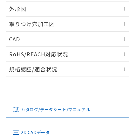
51物質の非含有証明書（当社基準）
の共同利用に関して"
の「1.共同利
※本証明書は発行日時点で非含有を証明す
外形図
用者の範囲」に記載されている法人を
るもので、過去に遡って非含有を証明する
指します。
ものではありません。
情報更新：2026/05/21
取りつけ穴加工図
また、RoHS指令のフタル酸エステル類４
物質の対応では、対応完了までの期間は出
情報更新：2026/05/21
CAD
荷製品に未対応品が混在することから備考
欄に対応日を記載しておりました。
ログイン/会員登録いただくと、CADデータをダウンロー
既に当社にて対応品への在庫切替を完了
RoHS/REACH対応状況
ドすることができます。
していることから、特段のことがない限
り、2022年1月12日より割愛しておりま
情報更新：2026/7/29
規格認証/適合状況
す。
ログイン/会員登録
EU RoHS
注意事項・凡例
UL認証
CSA認証
CEマーキング
Yes
Yes
Yes
対応状況
対応予定月
※1
※2
ダウンロードデータをご利用いただく前に、以下を必ずお読
みください。
カタログ/データシート/マニュアル
対応済み
ソフトウェアの使用条件
LR型式承認
DNV型式承認
BV型式承認
KR型式承
（イギリス
（ノルウェー
（フランス
（韓国
船舶規格）
船舶規格）
船舶規格）
船舶規格
中国 RoHS
注意事項・凡例
2D CADデータ