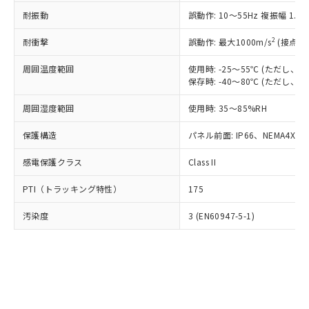
○
一定数以上の在庫あり
ニル類) : 1000ppm、 PBDEs(ポリ臭化ジフェニルエーテ
当社は規制貨物を破棄する場合は、完
ル) (DEHP)(別名：DOP) 1000ppm以下、フタル酸ブチ
正式な納期状況および標準価格はお客
ル類) : 1000ppm、
耐振動
誤動作: 10～55Hz 複振幅 1.
ルベンジル（BBP） 1000ppm以下、フタル酸ジブチル
全に破砕するなど、違法に輸出されな
DBP(フタル酸ジブチル) : 1000ppm、 DIBP(フタル酸ジ
様のお取引先、またはお客様担当のオ
（DBP） 1000ppm以下、フタル酸ジイソブチル
イソブチル) : 1000ppm、 BBP(フタル酸ブチルベンジ
△
一定数には満たないが在庫あり
いよう必要な手段を講じます。
ムロン制御機器販売店・当社販売員に
(DIBP) 1000ppm以下
2
耐衝撃
ル) : 1000ppm、
誤動作: 最大1000m/s
(接点開
当社は貴社製品を、核兵器、ミサイ
但し、RoHS指令で産業用監視および制御機器に対する
DEHP(フタル酸ビス(2-エチルヘキシル)) : 1000ppm
ご相談ください。
適用除外項目は除く。
ル、化学兵器、生物兵器またはその他
－
在庫なし(最新の在庫状況につ
オムロン制御機器販売店や当社販売拠
周囲温度範囲
使用時: -25～55℃ (ただし
フタル酸エステル類の４物質については閾値を超える意
武器並びにこれらの製造装置等に一切
いては、お客様のお取引先、ま
図的な使用がないことを確認しています。
保存時: -40～80℃ (ただし
点は「
販売ネットワーク
」をご確認
※2 環境保護使用期限
使用いたしません。
たはお客様担当のオムロン制御
ください。
当社は、貴社製品を第三者に販売する
周囲湿度範囲
使用時: 35～85%RH
機器販売店・当社販売員にご確
在庫状況および標準価格結果を当社の
※2 対応予定月
「ｅ」：有害物質（10物質）のすべてが基
場合は、上記1、2および3の内容を当
認ください)
事前の承諾なく第三者に漏洩または開
準値以下であることを示します。
保護構造
パネル前面: IP66、NEMA4X, N
該第三者に通知します。また当社は、
示しないようお願いします。
部品在庫の切り替え状況などにより、予定
「10」：通常の使用状況下において有害物
販売先および販売に係わる関係者が違
マイパーツ機能（部品リスト作成サー
空
受注生産機種、また在庫状況の
感電保護クラス
Class II
月が前後することがあります。
質が外部に漏えいし、環境に深刻な影響を
法に輸出するおそれがある場合は、取
ビス）をご利用いただくには、I-Web
白
情報を公開していない機種
及ぼさない年数を意味します。
り引きをいたしません。
メンバーズにご登録されている必要が
PTI（トラッキング特性）
175
「－」：未確認です。当社販売部門へお問
あります。
い合わせください。
お客様が当ウェブサイト上で当社にご
汚染度
3 (EN60947-5-1)
※3 非含有証明書ダウンロード
登録された部品リストについて、当社
および当社の共同利用者が、当社の製
下記の非含有証明書をダウンロードするこ
品・サービスに関するお客様との取
とができます。
合意する
キャンセル
引・商談に必要な範囲で利用すること
をご了承ください。
EU RoHS指令（10物質）の非含有証明書
※当社の共同利用者とは、
"個人情報