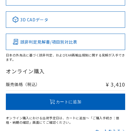
No
No
No
No
中国 RoHS表
※1 ※2
3D CADデータ
この製品の規格認証/適合状況ページへ
Pb
Hg
Cd
Cr(VI)
その他の認証はこちらのページからご検索ください
該非判定見解書/項目別対比表
X
O
O
O
日本の外為法に基づく該非判定、およびEAR再輸出規制に関する見解が入手でき
ます。
"対応済み"や非含有の記載がされた商品であっても、流通
在庫等で未対応品が混在する可能性があります。
オンライン購入
非含有品が必要な際は、弊社営業部門もしくは販売店へお
問い合わせください。
¥ 3,410
販売価格（税込）
この製品のRoHS/REACH対応状況ページへ
カートに追加
オンライン購入における出荷予定日は、カートに追加～「ご購入手続き：価
格・納期の確認」画面にてご確認ください。