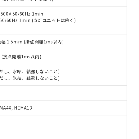
令のフタル酸エステル類４物質の対応では、対応完了までの期間は出
備考欄に対応日を記載しておりました。
品への在庫切替を完了していることから、特段のことがない限り、20
0V 50/60Hz 1min
す。
 50/60Hz 1min (点灯ユニットは除く)
振幅 1.5mm (接点開離1ms以内)
2
(接点開離1ms以内)
 (ただし、氷結、結露しないこと)
 (ただし、氷結、結露しないこと)
A4X, NEMA13