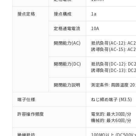
「×」：最大均質
本サービスは
当社は、これ
*EU RoHS指令（10物
「－」：未確認で
鉛(Pb) 1000ppm以下、
接点定格
接点構成
1a
くものです。
う）を輸出ま
記
説明
六価クロム(Cr(Ⅵ)) 1
当社制御機器
などの必要な
フタル酸ビス(2-エチルヘ
号
*中国RoHS10物質の基準値 
ル（DBP） 1000ppm
在庫状況およ
当社は規制貨
定格通電電流
10A
Pb(鉛) :1000ppm、 Hg
但し、RoHS指令で産
のであり、閲
ます。
Cr(Ⅵ)(六価クロム) : 
フタル酸エステル類の４
○
一定数以
DBP(フタル酸ジブチル) :
い。
当社は貴社製
開閉能力(AC)
抵抗負荷(AC-12): AC24
DEHP(フタル酸ビス(2-エ
正式な納期状
置等に一切使
誘導負荷(AC-15): AC24V
当社販売員に
※2 対応予定月
△
一定数に
当社は、貴社
オムロン制御
また当社は、
※2 環境保護使
開閉能力(DC)
抵抗負荷(DC-12): DC24
在庫状況およ
部品在庫の切り替
たしません。
－
在庫なし
誘導負荷(DC-13): DC24
す。
「ｅ」：有害物質
機器販売
マイパーツ機
「10」：通常の
ている必要が
開閉能力説明
測定条件: 周囲温度 2
味します。
空
受注生産
お客様が当ウ
※3 非含有証明
「－」：未確認で
白
が、当社の製
端子仕様
ねじ締め端子 (M3.5)
さい。
下記の非含有証明
※当社の共同
許容操作頻度
電気的: 最大30回/分
いる法人を指
EU RoHS指令（
機械的: 最大60回/分
51物質の非含有証
※本証明書は発行
絶縁抵抗
100MΩ以上 (DC5