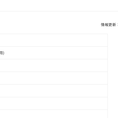
情報更新：2
用)