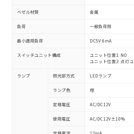
ベゼル材質
金属
負荷
一般負荷用
最小適用負荷
DC5V 6mA
スイッチユニット構成
ユニット位置1: NO
ユニット位置2: 点灯
ランプ
照光部方式
LEDランプ
※1 対応状況
ランプ色
橙
対応済み：EU
対応予定：EU R
対応予定なし：EU
定格電圧
AC/DC12V
調査・確認中：EU
ご利用条件
非該当品：ライセ
使用電圧
AC/DC12V±10%
※1 中国RoHS
仕入先様の事情に
があります。
以下の条件をお読
定格電流
12mA
「○」：最大均質