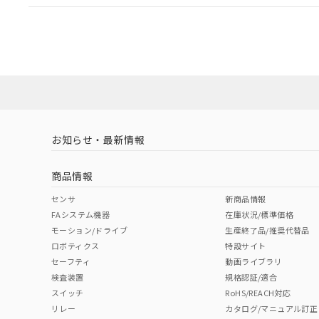
EU RoHS
注意事項・凡例
UL認証
CSA認証
CEマーキング
ダウンロードデータをご利用いただく前に、以下を必ずお読
Yes
Yes
Yes
対応状況
対応予定月
※1
※2
ソフトウェアの使用条件
対応済み
LR型式承認
DNV型式承認
BV型式承認
KR
（イギリス
（ノルウェー
（フランス
（
お知らせ・最新情報
中国 RoHS
注意事項・凡例
船舶規格）
船舶規格）
船舶規格）
船
商品情報
No
No
No
No
中国 RoHS表
※1 ※2
センサ
新商品情報
FAシステム機器
在庫状況/標準価格
Pb
Hg
Cd
Cr(V
モーション/ドライブ
生産終了品/推奨代替品
ロボティクス
特設サイト
セーフティ
動画ライブラリ
検査装置
規格認証/適合
X
O
O
O
スイッチ
RoHS/REACH対応
リレー
カタログ/マニュアル訂正