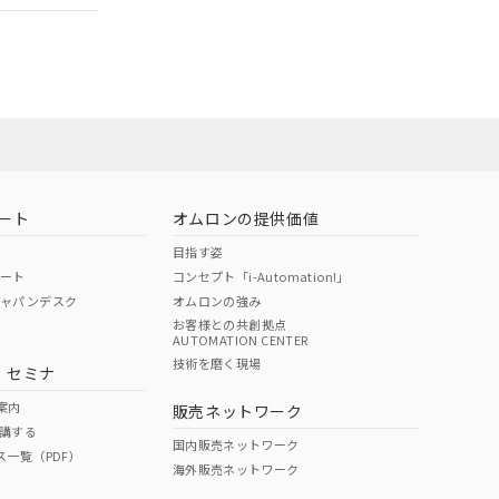
ート
オムロンの提供価値
目指す姿
ポート
コンセプト「i-Automation!」
ジャパンデスク
オムロンの強み
お客様との共創拠点
AUTOMATION CENTER
DIBP
BBP
DEHP
環境保護
技術を磨く現場
・セミナ
状況ページへ
使用期限
検索ください
案内
販売ネットワーク
講する
O
O
O
10
国内販売ネットワーク
ス一覧（PDF）
海外販売ネットワーク