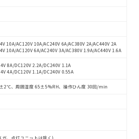
材料含有率が中国RoHSの基準値を超えていることを示します。
、当社制御機器事業取扱商品の当社在庫状況および標準価格(税抜)
ら貴社製品のうち、外国為替および外国貿易法に定める商品（以下｢
質）：
す。当社販売部門へお問い合わせください。
 水銀(Hg) 1000ppm以下、 カドミウム(Cd) 100ppm以下、
たは国外への提供する場合は、日本国政府の輸出許可(または役務取
000ppm以下、ポリ臭化ビフェニル類(PBB) 1000ppm以下、ポリ臭化ジフェニルエーテル類(P
事業取扱商品の中には、本サービスの対象外となる商品もあること
手続きをとります。
キシル) (DEHP)(別名：DOP) 1000ppm以下、フタル酸ブチルベンジル（BBP） 100
(GB/T26572)：
以下、フタル酸ジイソブチル (DIBP) 1000ppm以下
び標準価格照会結果は、記載している更新日時点での社内データに
物を破棄する場合は、完全に破砕するなど、違法に輸出されないよ
(水銀) : 1000ppm、 Cd(カドミウム) : 100ppm、
業用監視および制御機器に対する適用除外項目は除く。
覧された時点での実際の在庫および標準価格とは異なる場合がある
1000ppm、 PBBs(ポリ臭化ビフェニル類) : 1000ppm、 PBDEs(ポリ臭化ジフェニルエーテル類
物質については閾値を超える意図的な使用がないことを確認しています。
上の在庫あり
 1000ppm、 DIBP(フタル酸ジイソブチル) : 1000ppm、 BBP(フタル酸ブチルベンジル) :
品を、核兵器、ミサイル、化学兵器、生物兵器またはその他武器並
V 10A/AC120V 10A/AC240V 6A/AC380V 2A/AC440V 2A
チルヘキシル)) : 1000ppm
況および標準価格はお客様のお取引先、またはお客様担当のオムロ
用いたしません。
 10A/AC120V 6A/AC240V 3A/AC380V 1.9A/AC440V 1.6A
ご相談ください。
は満たないが在庫あり
製品を第三者に販売する場合は、上記1、2および3の内容を当該第
機器販売店や当社販売拠点は「
販売ネットワーク
」をご確認くだ
販売先および販売に係わる関係者が違法に輸出するおそれがある場
用期限
V 8A/DC120V 2.2A/DC240V 1.1A
び標準価格結果を当社の事前の承諾なく第三者に漏洩または開示し
え状況などにより、予定月が前後することがあります。
(最新の在庫状況については、お客様のお取引先、またはお客様担当
V 4A/DC120V 1.1A/DC240V 0.55A
（10物質）のすべてが基準値以下であることを示します。
店・当社販売員にご確認ください)
能（部品リスト作成サービス）をご利用いただくには、I-Webメン
使用状況下において有害物質が外部に漏えいし、環境に深刻な影響を
あります。
0±2℃、周囲湿度 65±5%RH、操作ひん度 30回/min
機種、また在庫状況の情報を公開していない機種
ェブサイト上で当社にご登録された部品リストについて、当社およ
書ダウンロード
す。当社販売部門へお問い合わせください。
品・サービスに関するお客様との取引・商談に必要な範囲で利用す
合意する
キャンセル
書をダウンロードすることができます。
利用者とは、
"個人情報の共同利用に関して"
の「1.共同利用者の
します。
10物質）の非含有証明書
明書（当社基準）
日時点で非含有を証明するもので、過去に遡って非含有を証明するも
00Vメガ、点灯ユニットは除く)