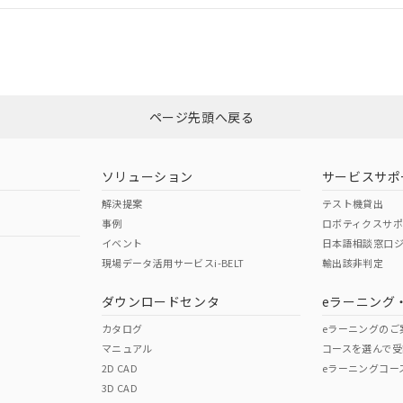
CCC認証
電波法
みください。
Yes
N/A
非含有証明書
※3
ページ先頭へ戻る
ダウンロードはこちら
型式承認
NK型式承認
ABS型式承認
韓国
（日本
（アメリカ
ソリューション
サービスサポ
舶規格）
船舶規格）
船舶規格）
解決提案
テスト機貸出
事例
ロボティクスサ
No
No
イベント
日本語相談窓口
現場データ活用サービスi-BELT
輸出該非判定
I)
PBBs
PBDEs
DBP
ダウンロードセンタ
eラーニング
この製品の規格認証/適合
その他の認証はこちらのページからご
カタログ
eラーニングのご
マニュアル
コースを選んで受
O
O
O
2D CAD
eラーニングコー
3D CAD