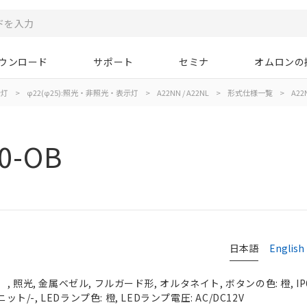
ウンロード
サポート
セミナ
オムロンの
示灯
>
φ22(φ25):照光・非照光・表示灯
>
A22NN / A22NL
>
形式仕様一覧
>
A22
0-OB
日本語
English
 照光, 金属ベゼル, フルガード形, オルタネイト, ボタンの色: 橙, IP
ット/-, LEDランプ色: 橙, LEDランプ電圧: AC/DC12V