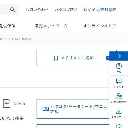
お問い合わせ
カタログ請求
ログイン/新規登録
検索
提供価値
販売ネットワーク
オンラインストア
NL-MGA-TOA-G100-OB
マイリストに追加
FAQ
チャット
お問い合わせ
PDF出力
カタログ/データシート/マニュ
アル
66, ねじ端子
ダウンロード