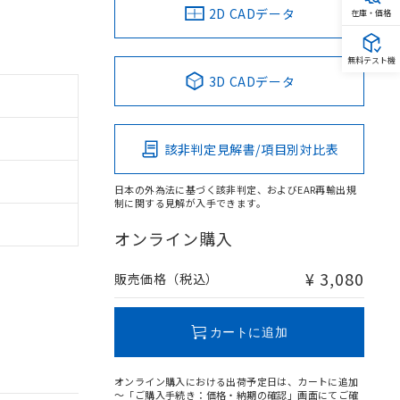
2D CADデータ
在庫・価格
無料テスト機
3D CADデータ
該非判定見解書/項目別対比表
日本の外為法に基づく該非判定、およびEAR再輸出規
制に関する見解が入手できます。
オンライン購入
¥ 3,080
販売価格（税込）
カートに追加
オンライン購入における出荷予定日は、カートに追加
～「ご購入手続き：価格・納期の確認」画面にてご確