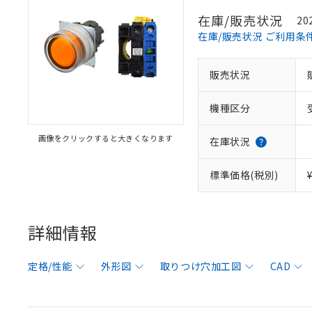
在庫/販売状況
20
在庫/販売状況 ご利用条
販売状況
機種区分
画像をクリックすると大きくなります
在庫状況
標準価格(税別)
詳細情報
定格/性能
外形図
取りつけ穴加工図
CAD