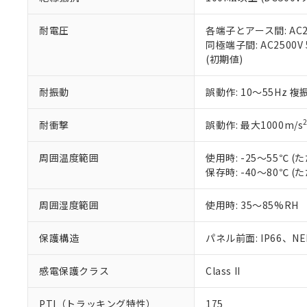
また、RoHS指
混在することから
既に当社にて対応
耐電圧
各端子とアース間: AC250
り割愛しておりま
同極端子間: AC2500V
(初期値)
耐振動
誤動作: 10～55Hz 複
耐衝撃
誤動作: 最大1000m/s
周囲温度範囲
使用時: -25～55℃
保存時: -40～80℃
周囲湿度範囲
使用時: 35～85%RH
保護構造
パネル前面: IP66、NEM
感電保護クラス
Class II
PTI（トラッキング特性）
175