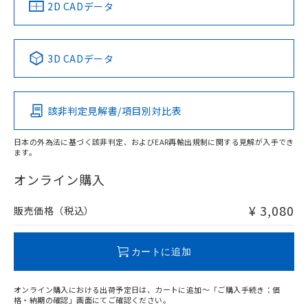
中国 RoHS
注意事項・凡例
2D CADデータ
No
No
No
No
中国 RoHS表
※1 ※2
3D CADデータ
この製品の規格認証/適合状況ページへ
Pb
Hg
Cd
Cr(VI)
その他の認証はこちらのページからご検索ください
該非判定見解書/項目別対比表
O
O
O
O
日本の外為法に基づく該非判定、およびEAR再輸出規制に関する見解が入手でき
ます。
"対応済み"や非含有の記載がされた商品であっても、流通
在庫等で未対応品が混在する可能性があります。
オンライン購入
非含有品が必要な際は、弊社営業部門もしくは販売店へお
問い合わせください。
¥ 3,080
販売価格（税込）
この製品のRoHS/REACH対応状況ページへ
カートに追加
オンライン購入における出荷予定日は、カートに追加～「ご購入手続き：価
格・納期の確認」画面にてご確認ください。