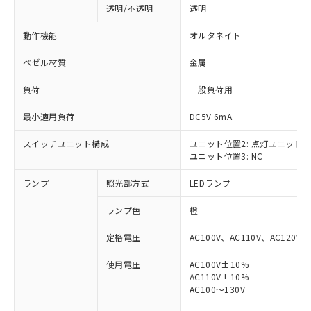
透明/不透明
透明
動作機能
オルタネイト
ベゼル材質
金属
負荷
一般負荷用
最小適用負荷
DC5V 6mA
スイッチユニット構成
ユニット位置2: 点灯ユニット
ユニット位置3: NC
ランプ
照光部方式
LEDランプ
ランプ色
橙
定格電圧
AC100V、AC110V、AC120V
使用電圧
AC100V±10%
AC110V±10%
※1 対応状況
AC100～130V