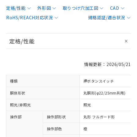
定格/性能
外形図
取りつけ穴加工図
CAD
RoHS/REACH対応状況
規格認証/適合状況
定格/性能
情報更新：2026/05/21
種類
押ボタンスイッチ
胴体形状
丸胴形(φ22/25mm共用)
照光/非照光
照光
操作部
操作部形状
丸形 フルガード形
操作部色
橙