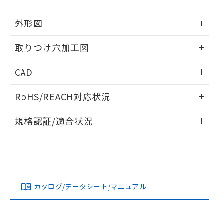
51物質の非含有証明書（当社基準）
の共同利用に関して"
の「1.共同利
※本証明書は発行日時点で非含有を証明す
用者の範囲」に記載されている法人を
外形図
るもので、過去に遡って非含有を証明する
指します。
ものではありません。
情報更新：2026/05/21
取りつけ穴加工図
また、RoHS指令のフタル酸エステル類４
物質の対応では、対応完了までの期間は出
情報更新：2026/05/21
荷製品に未対応品が混在することから備考
CAD
欄に対応日を記載しておりました。
既に当社にて対応品への在庫切替を完了
ログイン/会員登録いただくと、CADデータをダウンロー
RoHS/REACH対応状況
していることから、特段のことがない限
ドすることができます。
り、2022年1月12日より割愛しておりま
情報更新：2026/7/29
す。
規格認証/適合状況
ログイン/会員登録
EU RoHS
注意事項・凡例
UL認証
CSA認証
CEマーキング
Yes
Yes
Yes
対応状況
対応予定月
※1
※2
ダウンロードデータをご利用いただく前に、以下を必ずお読
みください。
カタログ/データシート/マニュアル
対応済み
ソフトウェアの使用条件
LR型式承認
DNV型式承認
BV型式承認
KR型式承
（イギリス
（ノルウェー
（フランス
（韓国
船舶規格）
船舶規格）
船舶規格）
船舶規格