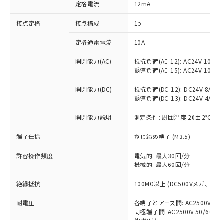
対応済み：EU RoHS指令（10物質）の
定格電流
12mA
非含有に対応した製品が提供可能な商品で
す。
接点定格
接点構成
1b
対応予定：EU RoHS指令（10物質）の非含
ご利用条件
有に対応した製品に切り替える予定のある
定格通電電流
10A
商品です。
開閉能力(AC)
抵抗負荷(AC-12): AC24V 10A/A
対応予定なし：EU RoHS指令（10物質）の
以下の条件をお読みいただき、同意のうえ
誘導負荷(AC-15): AC24V 10A/AC
非含有に非対応の商品で、対応品を出す予
ご利用ください。
定はありません。
開閉能力(DC)
抵抗負荷(DC-12): DC24V 8A/DC
調査・確認中：EU RoHS指令（10物質）の
本サービスは、当社制御機器事業取扱
誘導負荷(DC-13): DC24V 4A/DC
※1 中国RoHS○×表
非含有の対応状況を調査中または確認中の
商品の当社在庫状況および標準価格
商品です。
開閉能力説明
測定条件: 周囲温度 20±2℃、
(税抜)を提供させていただくもので
「○」：最大均質材料含有率が中国RoHSの
非該当品：ライセンス料など無形物で、有
す。
基準値以下であることを示します。
害物質有無と関係のない商品です。
端子仕様
ねじ締め端子 (M3.5)
当社制御機器事業取扱商品の中には、
「×」：最大均質材料含有率が中国RoHSの
仕入先様の事情により、非含有部品として
本サービスの対象外となる商品もある
基準値を超えていることを示します。
いたものが、含有品と判明した場合などや
許容操作頻度
電気的: 最大30回/分
当社は、これら貴社製品のうち、外国
ことをご了承ください。
「－」：未確認です。当社販売部門へお問
機械的: 最大60回/分
むを得ず変更することがあります。
為替および外国貿易法に定める商品
在庫状況および標準価格照会結果は、
い合わせください。
（以下｢規制貨物等」という）を輸出
記載している更新日時点での社内デー
絶縁抵抗
100MΩ以上 (DC500Vメガ、
*EU RoHS指令（10物質）：
または国外への提供する場合は、日本
記
タに基づき作成されるものであり、閲
説明
鉛(Pb) 1000ppm以下、 水銀(Hg) 1000ppm以下、 カド
*中国RoHS10物質の基準値 (GB/T26572)：
国政府の輸出許可(または役務取引許
号
覧された時点での実際の在庫および標
ミウム(Cd) 100ppm以下、
耐電圧
Pb(鉛) :1000ppm、 Hg(水銀) : 1000ppm、 Cd(カドミウ
各端子とアース間: AC2500V 50/
可)を取得するなどの必要な手続きを
六価クロム(Cr(Ⅵ)) 1000ppm以下、ポリ臭化ビフェニル
ム) : 100ppm、
準価格とは異なる場合があることをご
同極端子間: AC2500V 50/60
類(PBB) 1000ppm以下、ポリ臭化ジフェニルエーテル類
Cr(Ⅵ)(六価クロム) : 1000ppm、 PBBs(ポリ臭化ビフェ
とります。