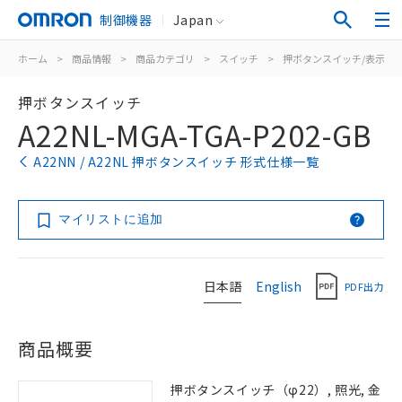
制御機器
Japan
ホーム
>
商品情報
>
商品カテゴリ
>
スイッチ
>
押ボタンスイッチ/表示灯
押ボタンスイッチ
A22NL-MGA-TGA-P202-GB
A22NN / A22NL 押ボタンスイッチ 形式仕様一覧
マイリストに追加
日本語
English
PDF出力
商品概要
押ボタンスイッチ（φ22）, 照光, 金