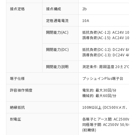
非含有に対応した製品が提供可能な商品で
接点定格
接点構成
2b
す。
対応予定：EU RoHS指令（10物質）の非含
ご利用条件
定格通電電流
10A
有に対応した製品に切り替える予定のある
商品です。
開閉能力(AC)
抵抗負荷(AC-12): AC24V 10A/A
対応予定なし：EU RoHS指令（10物質）の
誘導負荷(AC-15): AC24V 10A/AC
以下の条件をお読みいただき、同意のうえ
非含有に非対応の商品で、対応品を出す予
ご利用ください。
定はありません。
開閉能力(DC)
抵抗負荷(DC-12): DC24V 8A/DC
調査・確認中：EU RoHS指令（10物質）の
誘導負荷(DC-13): DC24V 4A/DC
本サービスは、当社制御機器事業取扱
※1 中国RoHS○×表
非含有の対応状況を調査中または確認中の
商品の当社在庫状況および標準価格
開閉能力説明
測定条件: 周囲温度 20±2℃、
商品です。
(税抜)を提供させていただくもので
「○」：最大均質材料含有率が中国RoHSの
非該当品：ライセンス料など無形物で、有
す。
端子仕様
プッシュインPlus端子台
基準値以下であることを示します。
害物質有無と関係のない商品です。
当社制御機器事業取扱商品の中には、
「×」：最大均質材料含有率が中国RoHSの
仕入先様の事情により、非含有部品として
本サービスの対象外となる商品もある
許容操作頻度
電気的: 最大30回/分
基準値を超えていることを示します。
いたものが、含有品と判明した場合などや
当社は、これら貴社製品のうち、外国
ことをご了承ください。
機械的: 最大60回/分
「－」：未確認です。当社販売部門へお問
むを得ず変更することがあります。
為替および外国貿易法に定める商品
在庫状況および標準価格照会結果は、
い合わせください。
（以下｢規制貨物等」という）を輸出
絶縁抵抗
100MΩ以上 (DC500Vメガ、
記載している更新日時点での社内デー
*EU RoHS指令（10物質）：
または国外への提供する場合は、日本
記
タに基づき作成されるものであり、閲
説明
鉛(Pb) 1000ppm以下、 水銀(Hg) 1000ppm以下、 カド
*中国RoHS10物質の基準値 (GB/T26572)：
国政府の輸出許可(または役務取引許
耐電圧
各端子とアース間: AC2500V 50/
号
覧された時点での実際の在庫および標
ミウム(Cd) 100ppm以下、
Pb(鉛) :1000ppm、 Hg(水銀) : 1000ppm、 Cd(カドミウ
同極端子間: AC2500V 50/60
可)を取得するなどの必要な手続きを
六価クロム(Cr(Ⅵ)) 1000ppm以下、ポリ臭化ビフェニル
ム) : 100ppm、
準価格とは異なる場合があることをご
類(PBB) 1000ppm以下、ポリ臭化ジフェニルエーテル類
(初期値)
Cr(Ⅵ)(六価クロム) : 1000ppm、 PBBs(ポリ臭化ビフェ
とります。
了承ください。
(PBDE) 1000ppm以下、フタル酸ビス(2-エチルヘキシ