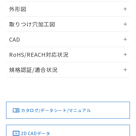
51物質の非含有証明書（当社基準）
の共同利用に関して"
の「1.共同利
※本証明書は発行日時点で非含有を証明す
外形図
用者の範囲」に記載されている法人を
るもので、過去に遡って非含有を証明する
指します。
ものではありません。
情報更新：2026/05/21
取りつけ穴加工図
また、RoHS指令のフタル酸エステル類４
物質の対応では、対応完了までの期間は出
情報更新：2026/05/21
CAD
荷製品に未対応品が混在することから備考
欄に対応日を記載しておりました。
ログイン/会員登録いただくと、CADデータをダウンロー
既に当社にて対応品への在庫切替を完了
RoHS/REACH対応状況
ドすることができます。
していることから、特段のことがない限
り、2022年1月12日より割愛しておりま
情報更新：2026/7/29
規格認証/適合状況
す。
ログイン/会員登録
EU RoHS
注意事項・凡例
A22NL-MGA-TGA-P202-GBについての規格認証/適合状況に
ついては、「カスタマーサポートセンタ お客様相談室」また
は貴社担当オムロン営業員または販売店にお問い合わせくだ
対応状況
対応予定月
※1
※2
さい。
ダウンロードデータをご利用いただく前に、以下を必ずお読
みください。
カタログ/データシート/マニュアル
対応済み
ソフトウェアの使用条件
お問い合わせ
中国 RoHS
注意事項・凡例
2D CADデータ