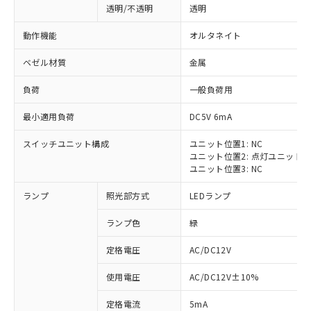
透明/不透明
透明
動作機能
オルタネイト
ベゼル材質
金属
負荷
一般負荷用
最小適用負荷
DC5V 6mA
スイッチユニット構成
ユニット位置1: NC
ユニット位置2: 点灯ユニット
ユニット位置3: NC
ランプ
照光部方式
LEDランプ
ランプ色
緑
定格電圧
AC/DC12V
※1 対応状況
使用電圧
AC/DC12V±10%
定格電流
5mA
対応済み：EU RoHS指令（10物質）の