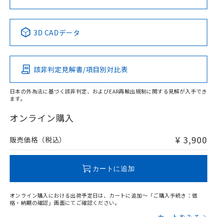
中国 RoHS表
※1 ※2
3D CADデータ
Pb
Hg
Cd
Cr(VI)
該非判定見解書/項目別対比表
X
O
O
O
日本の外為法に基づく該非判定、およびEAR再輸出規制に関する見解が入手でき
ます。
"対応済み"や非含有の記載がされた商品であっても、流通
在庫等で未対応品が混在する可能性があります。
オンライン購入
非含有品が必要な際は、弊社営業部門もしくは販売店へお
問い合わせください。
¥ 3,900
販売価格（税込）
この製品のRoHS/REACH対応状況ページへ
カートに追加
オンライン購入における出荷予定日は、カートに追加～「ご購入手続き：価
格・納期の確認」画面にてご確認ください。