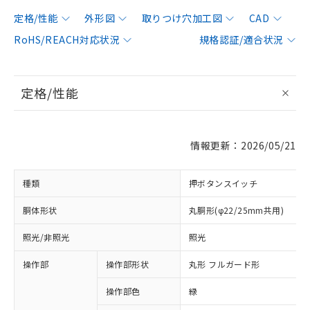
定格/性能
外形図
取りつけ穴加工図
CAD
RoHS/REACH対応状況
規格認証/適合状況
定格/性能
情報更新：2026/05/21
種類
押ボタンスイッチ
胴体形状
丸胴形(φ22/25mm共用)
照光/非照光
照光
操作部
操作部形状
丸形 フルガード形
操作部色
緑