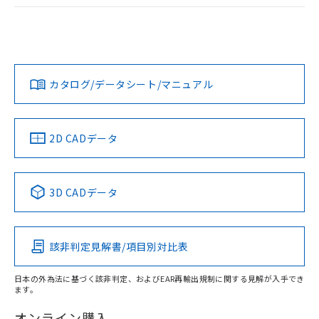
ログイン/会員登録
EU RoHS
注意事項・凡例
A22NL-MGA-TGA-P102-GBについての規格認証/適合状況に
ついては、「カスタマーサポートセンタ お客様相談室」また
は貴社担当オムロン営業員または販売店にお問い合わせくだ
対応状況
対応予定月
※1
※2
さい。
ダウンロードデータをご利用いただく前に、以下を必ずお読
みください。
カタログ/データシート/マニュアル
対応済み
ソフトウェアの使用条件
お問い合わせ
中国 RoHS
注意事項・凡例
2D CADデータ
中国 RoHS表
※1 ※2
3D CADデータ
Pb
Hg
Cd
Cr(VI)
該非判定見解書/項目別対比表
X
O
O
O
日本の外為法に基づく該非判定、およびEAR再輸出規制に関する見解が入手でき
ます。
"対応済み"や非含有の記載がされた商品であっても、流通
在庫等で未対応品が混在する可能性があります。
オンライン購入