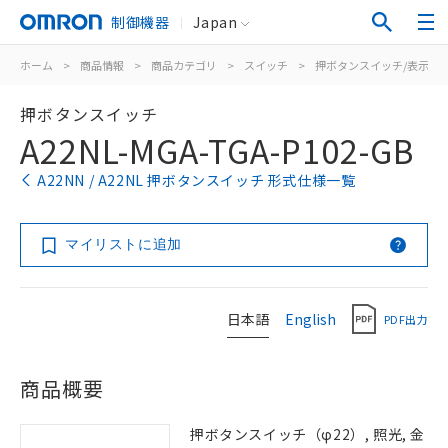
制御機器
Japan
ホーム
>
商品情報
>
商品カテゴリ
>
スイッチ
>
押ボタンスイッチ/表示灯
押ボタンスイッチ
A22NL-MGA-TGA-P102-GB
A22NN / A22NL 押ボタンスイッチ 形式仕様一覧
マイリストに追加
日本語
English
PDF出力
商品概要
押ボタンスイッチ（φ22）, 照光, 金