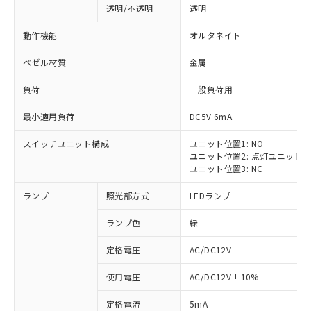
透明/不透明
透明
動作機能
オルタネイト
ベゼル材質
金属
負荷
一般負荷用
最小適用負荷
DC5V 6mA
スイッチユニット構成
ユニット位置1: NO
ユニット位置2: 点灯ユニット
ユニット位置3: NC
ランプ
照光部方式
LEDランプ
ランプ色
緑
定格電圧
AC/DC12V
使用電圧
AC/DC12V±10%
定格電流
5mA