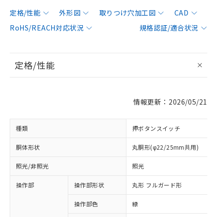
定格/性能
外形図
取りつけ穴加工図
CAD
RoHS/REACH対応状況
規格認証/適合状況
定格/性能
情報更新：2026/05/21
種類
押ボタンスイッチ
胴体形状
丸胴形(φ22/25mm共用)
照光/非照光
照光
操作部
操作部形状
丸形 フルガード形
操作部色
緑