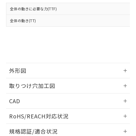
および当社の共同利用者が、当社の製
下記の非含有証明書をダウンロードするこ
品・サービスに関するお客様との取
全体の動きに必要な力(TTF)
とができます。
合意する
キャンセル
引・商談に必要な範囲で利用すること
をご了承ください。
全体の動き(TT)
EU RoHS指令（10物質）の非含有証明書
※当社の共同利用者とは、
"個人情報
51物質の非含有証明書（当社基準）
の共同利用に関して"
の「1.共同利
※本証明書は発行日時点で非含有を証明す
用者の範囲」に記載されている法人を
るもので、過去に遡って非含有を証明する
指します。
ものではありません。
また、RoHS指令のフタル酸エステル類４
物質の対応では、対応完了までの期間は出
荷製品に未対応品が混在することから備考
外形図
欄に対応日を記載しておりました。
情報更新：2026/05/21
既に当社にて対応品への在庫切替を完了
取りつけ穴加工図
していることから、特段のことがない限
り、2022年1月12日より割愛しておりま
情報更新：2026/05/21
CAD
す。
ログイン/会員登録いただくと、CADデータをダウンロー
RoHS/REACH対応状況
ドすることができます。
情報更新：2026/7/29
規格認証/適合状況