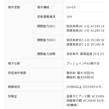
接点定格
接点構成
1a+1b
※1 対応状況
定格通電電流
10A
対応済み：EU RoHS指令（10物質）の
開閉能力(AC)
抵抗負荷(AC-12): AC24V 10A/A
非含有に対応した製品が提供可能な商品で
誘導負荷(AC-15): AC24V 10A/AC
す。
対応予定：EU RoHS指令（10物質）の非含
開閉能力(DC)
抵抗負荷(DC-12): DC24V 8A/DC
ご利用条件
有に対応した製品に切り替える予定のある
誘導負荷(DC-13): DC24V 4A/DC
商品です。
対応予定なし：EU RoHS指令（10物質）の
開閉能力説明
測定条件: 周囲温度 20±2℃、
以下の条件をお読みいただき、同意のうえ
非含有に非対応の商品で、対応品を出す予
ご利用ください。
端子仕様
プッシュインPlus端子台
定はありません。
調査・確認中：EU RoHS指令（10物質）の
本サービスは、当社制御機器事業取扱
※1 中国RoHS○×表
許容操作頻度
電気的: 最大30回/分
非含有の対応状況を調査中または確認中の
商品の当社在庫状況および標準価格
機械的: 最大60回/分
商品です。
(税抜)を提供させていただくもので
「○」：最大均質材料含有率が中国RoHSの
非該当品：ライセンス料など無形物で、有
す。
絶縁抵抗
100MΩ以上 (DC500Vメガ、
基準値以下であることを示します。
害物質有無と関係のない商品です。
当社制御機器事業取扱商品の中には、
「×」：最大均質材料含有率が中国RoHSの
仕入先様の事情により、非含有部品として
耐電圧
各端子とアース間: AC2500V 50/
本サービスの対象外となる商品もある
基準値を超えていることを示します。
いたものが、含有品と判明した場合などや
当社は、これら貴社製品のうち、外国
同極端子間: AC2500V 50/60
ことをご了承ください。
「－」：未確認です。当社販売部門へお問
むを得ず変更することがあります。
(初期値)
為替および外国貿易法に定める商品
在庫状況および標準価格照会結果は、
い合わせください。