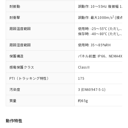
（以下｢規制貨物等」という）を輸出
記載している更新日時点での社内デー
耐振動
誤動作: 10～55Hz 複振幅 1.
*EU RoHS指令（10物質）：
または国外への提供する場合は、日本
記
タに基づき作成されるものであり、閲
説明
鉛(Pb) 1000ppm以下、 水銀(Hg) 1000ppm以下、 カド
*中国RoHS10物質の基準値 (GB/T26572)：
国政府の輸出許可(または役務取引許
号
覧された時点での実際の在庫および標
ミウム(Cd) 100ppm以下、
Pb(鉛) :1000ppm、 Hg(水銀) : 1000ppm、 Cd(カドミウ
2
耐衝撃
誤動作: 最大1000m/s
(接点開
可)を取得するなどの必要な手続きを
六価クロム(Cr(Ⅵ)) 1000ppm以下、ポリ臭化ビフェニル
ム) : 100ppm、
準価格とは異なる場合があることをご
類(PBB) 1000ppm以下、ポリ臭化ジフェニルエーテル類
Cr(Ⅵ)(六価クロム) : 1000ppm、 PBBs(ポリ臭化ビフェ
とります。
了承ください。
(PBDE) 1000ppm以下、フタル酸ビス(2-エチルヘキシ
周囲温度範囲
使用時: -25～55℃ (ただし
○
一定数以上の在庫あり
ニル類) : 1000ppm、 PBDEs(ポリ臭化ジフェニルエーテ
当社は規制貨物を破棄する場合は、完
ル) (DEHP)(別名：DOP) 1000ppm以下、フタル酸ブチ
正式な納期状況および標準価格はお客
ル類) : 1000ppm、
保存時: -40～80℃ (ただし
ルベンジル（BBP） 1000ppm以下、フタル酸ジブチル
全に破砕するなど、違法に輸出されな
DBP(フタル酸ジブチル) : 1000ppm、 DIBP(フタル酸ジ
様のお取引先、またはお客様担当のオ
（DBP） 1000ppm以下、フタル酸ジイソブチル
イソブチル) : 1000ppm、 BBP(フタル酸ブチルベンジ
△
一定数には満たないが在庫あり
いよう必要な手段を講じます。
周囲湿度範囲
使用時: 35～85%RH
ムロン制御機器販売店・当社販売員に
(DIBP) 1000ppm以下
ル) : 1000ppm、
当社は貴社製品を、核兵器、ミサイ
但し、RoHS指令で産業用監視および制御機器に対する
DEHP(フタル酸ビス(2-エチルヘキシル)) : 1000ppm
ご相談ください。
適用除外項目は除く。
ル、化学兵器、生物兵器またはその他
保護構造
パネル前面: IP66、NEMA4X, N
－
在庫なし(最新の在庫状況につ
オムロン制御機器販売店や当社販売拠
フタル酸エステル類の４物質については閾値を超える意
武器並びにこれらの製造装置等に一切
いては、お客様のお取引先、ま
図的な使用がないことを確認しています。
点は「
販売ネットワーク
」をご確認
※2 環境保護使用期限
感電保護クラス
Class II
使用いたしません。
たはお客様担当のオムロン制御
ください。
当社は、貴社製品を第三者に販売する
機器販売店・当社販売員にご確
在庫状況および標準価格結果を当社の
PTI（トラッキング特性）
175
※2 対応予定月
「ｅ」：有害物質（10物質）のすべてが基
場合は、上記1、2および3の内容を当
認ください)
事前の承諾なく第三者に漏洩または開
準値以下であることを示します。
該第三者に通知します。また当社は、
示しないようお願いします。
汚染度
3 (EN60947-5-1)
部品在庫の切り替え状況などにより、予定
「10」：通常の使用状況下において有害物
販売先および販売に係わる関係者が違
マイパーツ機能（部品リスト作成サー
空
受注生産機種、また在庫状況の
月が前後することがあります。
質が外部に漏えいし、環境に深刻な影響を
法に輸出するおそれがある場合は、取
ビス）をご利用いただくには、I-Web
白
情報を公開していない機種
質量
約65g
及ぼさない年数を意味します。
り引きをいたしません。
メンバーズにご登録されている必要が
「－」：未確認です。当社販売部門へお問
あります。
い合わせください。
お客様が当ウェブサイト上で当社にご
動作特性
※3 非含有証明書ダウンロード
登録された部品リストについて、当社