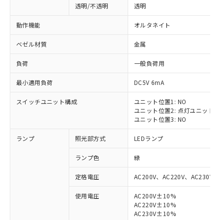
透明/不透明
透明
動作機能
オルタネイト
ベゼル材質
金属
負荷
一般負荷用
最小適用負荷
DC5V 6mA
スイッチユニット構成
ユニット位置1: NO
ユニット位置2: 点灯ユニット
ユニット位置3: NO
ランプ
照光部方式
LEDランプ
ランプ色
緑
定格電圧
AC200V、AC220V、AC230V、
使用電圧
AC200V±10%
AC220V±10%
※1 対応状況
AC230V±10%