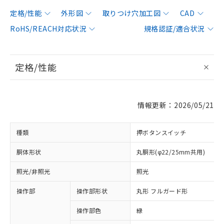
定格/性能
外形図
取りつけ穴加工図
CAD
RoHS/REACH対応状況
規格認証/適合状況
定格/性能
情報更新：2026/05/21
種類
押ボタンスイッチ
胴体形状
丸胴形(φ22/25mm共用)
照光/非照光
照光
操作部
操作部形状
丸形 フルガード形
操作部色
緑