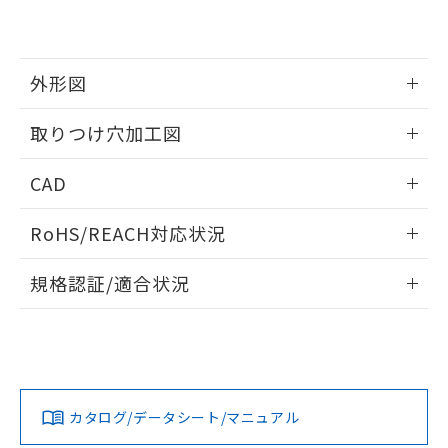
EU RoHS指令（10物質）の非含有証明書
※当社の共同利用者とは、
"個人情報
51物質の非含有証明書（当社基準）
の共同利用に関して"
の「1.共同利
※本証明書は発行日時点で非含有を証明す
用者の範囲」に記載されている法人を
るもので、過去に遡って非含有を証明する
指します。
外形図
ものではありません。
また、RoHS指令のフタル酸エステル類４
情報更新：2026/05/21
取りつけ穴加工図
物質の対応では、対応完了までの期間は出
荷製品に未対応品が混在することから備考
情報更新：2026/05/21
欄に対応日を記載しておりました。
CAD
既に当社にて対応品への在庫切替を完了
していることから、特段のことがない限
ログイン/会員登録いただくと、CADデータをダウンロー
RoHS/REACH対応状況
り、2022年1月12日より割愛しておりま
ドすることができます。
す。
情報更新：2026/7/29
規格認証/適合状況
ログイン/会員登録
EU RoHS
注意事項・凡例
A22NL-MGA-TGA-P101-GEについての規格認証/適合状況に
ついては、「カスタマーサポートセンタ お客様相談室」また
は貴社担当オムロン営業員または販売店にお問い合わせくだ
対応状況
対応予定月
※1
※2
さい。
ダウンロードデータをご利用いただく前に、以下を必ずお読
みください。
カタログ/データシート/マニュアル
対応済み
ソフトウェアの使用条件
お問い合わせ