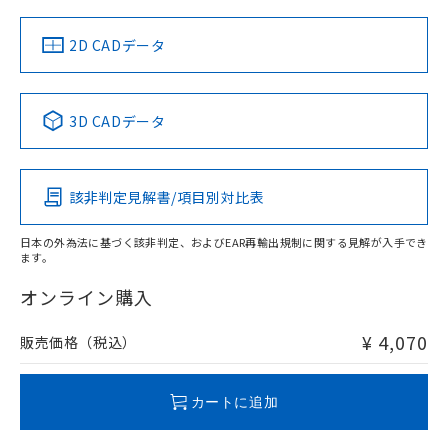
中国 RoHS
注意事項・凡例
2D CADデータ
中国 RoHS表
※1 ※2
3D CADデータ
Pb
Hg
Cd
Cr(VI)
該非判定見解書/項目別対比表
O
O
O
O
日本の外為法に基づく該非判定、およびEAR再輸出規制に関する見解が入手でき
ます。
"対応済み"や非含有の記載がされた商品であっても、流通
在庫等で未対応品が混在する可能性があります。
オンライン購入
非含有品が必要な際は、弊社営業部門もしくは販売店へお
問い合わせください。
¥ 4,070
販売価格（税込）
この製品のRoHS/REACH対応状況ページへ
カートに追加