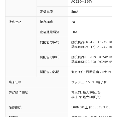
AC220～250V
対応済み：EU RoHS指令（10物質）の
非含有に対応した製品が提供可能な商品で
定格電流
5mA
す。
対応予定：EU RoHS指令（10物質）の非含
接点定格
接点構成
2a
ご利用条件
有に対応した製品に切り替える予定のある
定格通電電流
10A
商品です。
対応予定なし：EU RoHS指令（10物質）の
以下の条件をお読みいただき、同意のうえ
開閉能力(AC)
抵抗負荷(AC-12): AC24V 10A/A
非含有に非対応の商品で、対応品を出す予
誘導負荷(AC-15): AC24V 10A/AC
ご利用ください。
定はありません。
調査・確認中：EU RoHS指令（10物質）の
本サービスは、当社制御機器事業取扱
開閉能力(DC)
抵抗負荷(DC-12): DC24V 8A/DC
※1 中国RoHS○×表
非含有の対応状況を調査中または確認中の
誘導負荷(DC-13): DC24V 4A/DC
商品の当社在庫状況および標準価格
商品です。
(税抜)を提供させていただくもので
「○」：最大均質材料含有率が中国RoHSの
非該当品：ライセンス料など無形物で、有
開閉能力説明
測定条件: 周囲温度 20±2℃、
す。
基準値以下であることを示します。
害物質有無と関係のない商品です。
当社制御機器事業取扱商品の中には、
「×」：最大均質材料含有率が中国RoHSの
仕入先様の事情により、非含有部品として
端子仕様
プッシュインPlus端子台
本サービスの対象外となる商品もある
基準値を超えていることを示します。
いたものが、含有品と判明した場合などや
当社は、これら貴社製品のうち、外国
ことをご了承ください。
「－」：未確認です。当社販売部門へお問
許容操作頻度
電気的: 最大30回/分
むを得ず変更することがあります。
為替および外国貿易法に定める商品
在庫状況および標準価格照会結果は、
機械的: 最大60回/分
い合わせください。
（以下｢規制貨物等」という）を輸出
記載している更新日時点での社内デー
*EU RoHS指令（10物質）：
または国外への提供する場合は、日本
記
タに基づき作成されるものであり、閲
説明
絶縁抵抗
100MΩ以上 (DC500Vメガ、
鉛(Pb) 1000ppm以下、 水銀(Hg) 1000ppm以下、 カド
*中国RoHS10物質の基準値 (GB/T26572)：
国政府の輸出許可(または役務取引許
号
覧された時点での実際の在庫および標
ミウム(Cd) 100ppm以下、
Pb(鉛) :1000ppm、 Hg(水銀) : 1000ppm、 Cd(カドミウ
可)を取得するなどの必要な手続きを
六価クロム(Cr(Ⅵ)) 1000ppm以下、ポリ臭化ビフェニル
ム) : 100ppm、