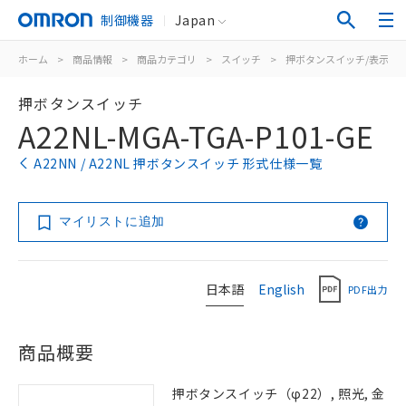
制御機器
Japan
ホーム
>
商品情報
>
商品カテゴリ
>
スイッチ
>
押ボタンスイッチ/表示灯
押ボタンスイッチ
A22NL-MGA-TGA-P101-GE
A22NN / A22NL 押ボタンスイッチ 形式仕様一覧
マイリストに追加
日本語
English
PDF出力
商品概要
押ボタンスイッチ（φ22）, 照光, 金