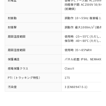
準価格とは異なる場合があることをご
耐電圧
各端子とアース間: AC2500V 50/
類(PBB) 1000ppm以下、ポリ臭化ジフェニルエーテル類
Cr(Ⅵ)(六価クロム) : 1000ppm、 PBBs(ポリ臭化ビフェ
とります。
同極端子間: AC2500V 50/60
了承ください。
(PBDE) 1000ppm以下、フタル酸ビス(2-エチルヘキシ
○
一定数以上の在庫あり
ニル類) : 1000ppm、 PBDEs(ポリ臭化ジフェニルエーテ
当社は規制貨物を破棄する場合は、完
(初期値)
ル) (DEHP)(別名：DOP) 1000ppm以下、フタル酸ブチ
正式な納期状況および標準価格はお客
ル類) : 1000ppm、
ルベンジル（BBP） 1000ppm以下、フタル酸ジブチル
全に破砕するなど、違法に輸出されな
DBP(フタル酸ジブチル) : 1000ppm、 DIBP(フタル酸ジ
様のお取引先、またはお客様担当のオ
（DBP） 1000ppm以下、フタル酸ジイソブチル
イソブチル) : 1000ppm、 BBP(フタル酸ブチルベンジ
△
一定数には満たないが在庫あり
耐振動
誤動作: 10～55Hz 複振幅 1.
いよう必要な手段を講じます。
ムロン制御機器販売店・当社販売員に
(DIBP) 1000ppm以下
ル) : 1000ppm、
当社は貴社製品を、核兵器、ミサイ
但し、RoHS指令で産業用監視および制御機器に対する
DEHP(フタル酸ビス(2-エチルヘキシル)) : 1000ppm
ご相談ください。
2
耐衝撃
適用除外項目は除く。
誤動作: 最大1000m/s
(接点開
ル、化学兵器、生物兵器またはその他
－
在庫なし(最新の在庫状況につ
オムロン制御機器販売店や当社販売拠
フタル酸エステル類の４物質については閾値を超える意
武器並びにこれらの製造装置等に一切
いては、お客様のお取引先、ま
図的な使用がないことを確認しています。
点は「
販売ネットワーク
」をご確認
周囲温度範囲
使用時: -25～55℃ (ただし
※2 環境保護使用期限
使用いたしません。
たはお客様担当のオムロン制御
ください。
保存時: -40～80℃ (ただし
当社は、貴社製品を第三者に販売する
機器販売店・当社販売員にご確
在庫状況および標準価格結果を当社の
※2 対応予定月
「ｅ」：有害物質（10物質）のすべてが基
場合は、上記1、2および3の内容を当
認ください)
事前の承諾なく第三者に漏洩または開
周囲湿度範囲
使用時: 35～85%RH
準値以下であることを示します。
該第三者に通知します。また当社は、
示しないようお願いします。
部品在庫の切り替え状況などにより、予定
「10」：通常の使用状況下において有害物
販売先および販売に係わる関係者が違
保護構造
パネル前面: IP66、NEMA4X, N
マイパーツ機能（部品リスト作成サー
空
受注生産機種、また在庫状況の
月が前後することがあります。
質が外部に漏えいし、環境に深刻な影響を
法に輸出するおそれがある場合は、取
ビス）をご利用いただくには、I-Web
白
情報を公開していない機種
及ぼさない年数を意味します。
り引きをいたしません。
感電保護クラス
Class II
メンバーズにご登録されている必要が
「－」：未確認です。当社販売部門へお問
あります。
い合わせください。
PTI（トラッキング特性）
175
お客様が当ウェブサイト上で当社にご
※3 非含有証明書ダウンロード
登録された部品リストについて、当社
汚染度
3 (EN60947-5-1)
および当社の共同利用者が、当社の製
下記の非含有証明書をダウンロードするこ
品・サービスに関するお客様との取
とができます。
合意する
キャンセル
引・商談に必要な範囲で利用すること
をご了承ください。