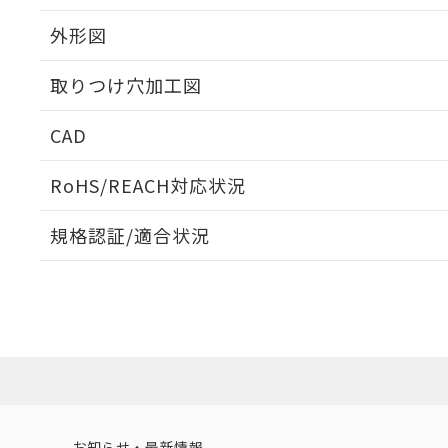
外形図
取りつけ穴加工図
CAD
ログイン/会員登録いただくと、CADデータをダウンロ
RoHS/REACH対応状況
規格認証/適合状況
EU RoHS
注意事項・凡例
UL認証
CSA認証
CEマーキング
ダウンロードデータをご利用いただく前に、以下を必ずお読
Yes
Yes
Yes
対応状況
対応予定月
※1
※2
ソフトウェアの使用条件
対応済み
LR型式承認
DNV型式承認
BV型式承認
KR
（イギリス
（ノルウェー
（フランス
（
お知らせ・最新情報