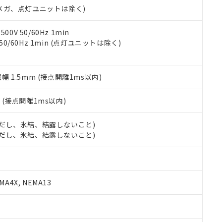
合意する
キャンセル
00Vメガ、点灯ユニットは除く)
書をダウンロードすることができます。
利用者とは、
"個人情報の共同利用に関して"
の「1.共同利用者の
します。
10物質）の非含有証明書
0V 50/60Hz 1min
明書（当社基準）
 50/60Hz 1min (点灯ユニットは除く)
日時点で非含有を証明するもので、過去に遡って非含有を証明するも
令のフタル酸エステル類４物質の対応では、対応完了までの期間は出
備考欄に対応日を記載しておりました。
振幅 1.5mm (接点開離1ms以内)
品への在庫切替を完了していることから、特段のことがない限り、20
す。
2
(接点開離1ms以内)
 (ただし、氷結、結露しないこと)
 (ただし、氷結、結露しないこと)
A4X, NEMA13