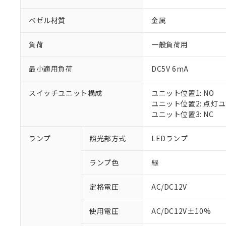
ベゼル材質
金属
負荷
一般負荷用
最小適用負荷
DC5V 6mA
スイッチユニット構成
ユニット位置1: NO
ユニット位置2: 点灯
ユニット位置3: NC
ランプ
照光部方式
LEDランプ
ランプ色
緑
定格電圧
AC/DC12V
※1 対応状況
使用電圧
AC/DC12V±10%
対応済み：EU