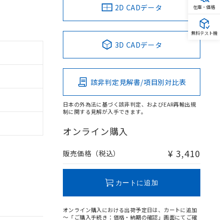
2D CADデータ
在庫・価格
無料テスト機
3D CADデータ
該非判定見解書/項目別対比表
日本の外為法に基づく該非判定、およびEAR再輸出規
制に関する見解が入手できます。
オンライン購入
¥ 3,410
販売価格（税込）
カートに追加
オンライン購入における出荷予定日は、カートに追加
～「ご購入手続き：価格・納期の確認」画面にてご確