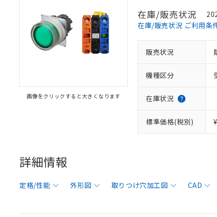
在庫/販売状況
20
在庫/販売状況 ご利用条
販売状況
機種区分
画像をクリックすると大きくなります
在庫状況
標準価格(税別)
詳細情報
定格/性能
外形図
取りつけ穴加工図
CAD