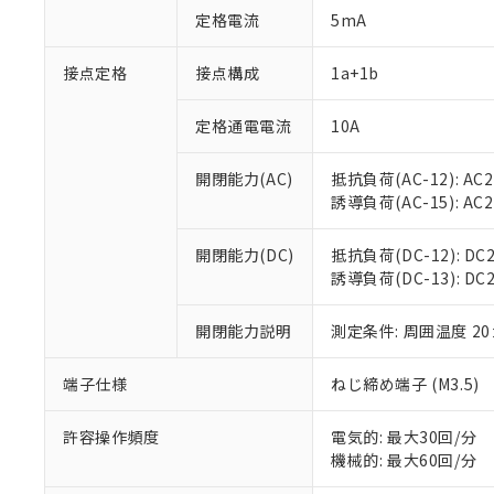
対応予定：EU R
定格電流
5mA
対応予定なし：EU
調査・確認中：EU
ご利用条件
接点定格
接点構成
1a+1b
非該当品：ライセ
※1 中国RoHS
仕入先様の事情に
があります。
定格通電電流
10A
以下の条件をお読
「○」：最大均質
「×」：最大均質
本サービスは
当社は、これ
*EU RoHS指令（10物
開閉能力(AC)
抵抗負荷(AC-12): AC24
「－」：未確認で
鉛(Pb) 1000ppm以下、
くものです。
う）を輸出ま
誘導負荷(AC-15): AC24V
記
説明
六価クロム(Cr(Ⅵ)) 1
当社制御機器
などの必要な
フタル酸ビス(2-エチルヘ
号
*中国RoHS10物質の基準値 
ル（DBP） 1000ppm
在庫状況およ
当社は規制貨
Pb(鉛) :1000ppm、 Hg
但し、RoHS指令で産
開閉能力(DC)
抵抗負荷(DC-12): DC24
のであり、閲
ます。
Cr(Ⅵ)(六価クロム) : 
フタル酸エステル類の４
誘導負荷(DC-13): DC24
○
一定数以
DBP(フタル酸ジブチル) :
い。
当社は貴社製
DEHP(フタル酸ビス(2-エ
正式な納期状
置等に一切使
当社販売員に
※2 対応予定月
開閉能力説明
測定条件: 周囲温度 2
△
一定数に
当社は、貴社
オムロン制御
また当社は、
※2 環境保護使
在庫状況およ
部品在庫の切り替
たしません。
端子仕様
ねじ締め端子 (M3.5)
－
在庫なし
す。
「ｅ」：有害物質
機器販売
マイパーツ機
「10」：通常の
許容操作頻度
電気的: 最大30回/分
ている必要が
味します。
機械的: 最大60回/分
空
受注生産
お客様が当ウ
※3 非含有証明
「－」：未確認で
白
が、当社の製