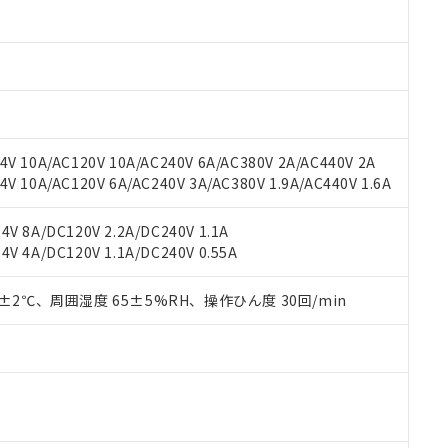
oHS指令（10物質）の非含有に対応した製品に切り替える予定のある
 RoHS指令（10物質）の非含有に非対応の商品で、対応品を出す予
 RoHS指令（10物質）の非含有の対応状況を調査中または確認中の
ンス料など無形物で、有害物質有無と関係のない商品です。
○×表
より、非含有部品としていたものが、含有品と判明した場合などやむ
みいただき、同意のうえご利用ください。
材料含有率が中国RoHSの基準値以下であることを示します。
材料含有率が中国RoHSの基準値を超えていることを示します。
、当社制御機器事業取扱商品の当社在庫状況および標準価格(税抜)
ら貴社製品のうち、外国為替および外国貿易法に定める商品（以下｢
質）：
V 10A/AC120V 10A/AC240V 6A/AC380V 2A/AC440V 2A
す。当社販売部門へお問い合わせください。
 水銀(Hg) 1000ppm以下、 カドミウム(Cd) 100ppm以下、
たは国外への提供する場合は、日本国政府の輸出許可(または役務取
 10A/AC120V 6A/AC240V 3A/AC380V 1.9A/AC440V 1.6A
000ppm以下、ポリ臭化ビフェニル類(PBB) 1000ppm以下、ポリ臭化ジフェニルエーテル類(P
事業取扱商品の中には、本サービスの対象外となる商品もあること
手続きをとります。
キシル) (DEHP)(別名：DOP) 1000ppm以下、フタル酸ブチルベンジル（BBP） 100
(GB/T26572)：
以下、フタル酸ジイソブチル (DIBP) 1000ppm以下
び標準価格照会結果は、記載している更新日時点での社内データに
物を破棄する場合は、完全に破砕するなど、違法に輸出されないよ
(水銀) : 1000ppm、 Cd(カドミウム) : 100ppm、
業用監視および制御機器に対する適用除外項目は除く。
V 8A/DC120V 2.2A/DC240V 1.1A
覧された時点での実際の在庫および標準価格とは異なる場合がある
1000ppm、 PBBs(ポリ臭化ビフェニル類) : 1000ppm、 PBDEs(ポリ臭化ジフェニルエーテル類
物質については閾値を超える意図的な使用がないことを確認しています。
V 4A/DC120V 1.1A/DC240V 0.55A
上の在庫あり
 1000ppm、 DIBP(フタル酸ジイソブチル) : 1000ppm、 BBP(フタル酸ブチルベンジル) :
品を、核兵器、ミサイル、化学兵器、生物兵器またはその他武器並
チルヘキシル)) : 1000ppm
況および標準価格はお客様のお取引先、またはお客様担当のオムロ
用いたしません。
ご相談ください。
0±2℃、周囲湿度 65±5%RH、操作ひん度 30回/min
は満たないが在庫あり
製品を第三者に販売する場合は、上記1、2および3の内容を当該第
機器販売店や当社販売拠点は「
販売ネットワーク
」をご確認くだ
販売先および販売に係わる関係者が違法に輸出するおそれがある場
用期限
び標準価格結果を当社の事前の承諾なく第三者に漏洩または開示し
え状況などにより、予定月が前後することがあります。
(最新の在庫状況については、お客様のお取引先、またはお客様担当
（10物質）のすべてが基準値以下であることを示します。
店・当社販売員にご確認ください)
能（部品リスト作成サービス）をご利用いただくには、I-Webメン
使用状況下において有害物質が外部に漏えいし、環境に深刻な影響を
あります。
機種、また在庫状況の情報を公開していない機種
ェブサイト上で当社にご登録された部品リストについて、当社およ
書ダウンロード
す。当社販売部門へお問い合わせください。
品・サービスに関するお客様との取引・商談に必要な範囲で利用す