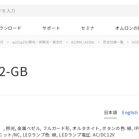
ウンロード
サポート
セミナ
オムロンの
示灯
>
φ22(φ25):照光・非照光・表示灯
>
A22NN / A22NL
>
形式仕様一覧
>
A22
2-GB
日本語
English
 照光, 金属ベゼル, フルガード形, オルタネイト, ボタンの色: 緑, IP
ット/NC, LEDランプ色: 緑, LEDランプ電圧: AC/DC12V