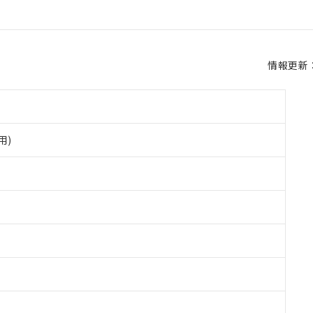
情報更新：2
用)