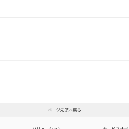
情報更新：2
情報更新：2
ードすることができます。
情報更新：
ログイン/会員登録
CCC認証
電波法
みください。
Yes
N/A
非含有証明書
※3
ページ先頭へ戻る
ダウンロードはこちら
型式承認
NK型式承認
ABS型式承認
韓国
（日本
（アメリカ
ソリューション
サービスサポ