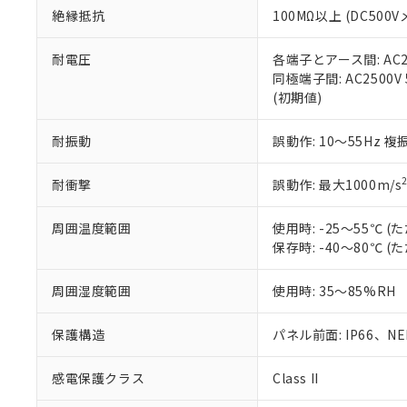
絶縁抵抗
100MΩ以上 (DC5
さい。
下記の非含有証明
※当社の共同
いる法人を指
EU RoHS指令（
耐電圧
各端子とアース間: AC250
51物質の非含有証
同極端子間: AC2500V
※本証明書は発行
(初期値)
また、RoHS指
混在することから
耐振動
誤動作: 10～55Hz 複
既に当社にて対応
り割愛しておりま
耐衝撃
誤動作: 最大1000m/s
周囲温度範囲
使用時: -25～55℃
保存時: -40～80℃
周囲湿度範囲
使用時: 35～85%RH
保護構造
パネル前面: IP66、NEM
感電保護クラス
Class II