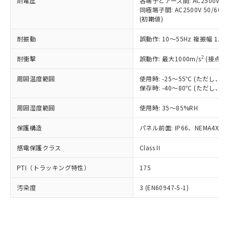
準価格とは異なる場合があることをご
耐電圧
各端子とアース間: AC2500V 50/
類(PBB) 1000ppm以下、ポリ臭化ジフェニルエーテル類
Cr(Ⅵ)(六価クロム) : 1000ppm、 PBBs(ポリ臭化ビフェ
とります。
同極端子間: AC2500V 50/60
了承ください。
(PBDE) 1000ppm以下、フタル酸ビス(2-エチルヘキシ
○
一定数以上の在庫あり
ニル類) : 1000ppm、 PBDEs(ポリ臭化ジフェニルエーテ
当社は規制貨物を破棄する場合は、完
(初期値)
ル) (DEHP)(別名：DOP) 1000ppm以下、フタル酸ブチ
正式な納期状況および標準価格はお客
ル類) : 1000ppm、
ルベンジル（BBP） 1000ppm以下、フタル酸ジブチル
全に破砕するなど、違法に輸出されな
DBP(フタル酸ジブチル) : 1000ppm、 DIBP(フタル酸ジ
様のお取引先、またはお客様担当のオ
（DBP） 1000ppm以下、フタル酸ジイソブチル
イソブチル) : 1000ppm、 BBP(フタル酸ブチルベンジ
△
一定数には満たないが在庫あり
耐振動
誤動作: 10～55Hz 複振幅 1.
いよう必要な手段を講じます。
ムロン制御機器販売店・当社販売員に
(DIBP) 1000ppm以下
ル) : 1000ppm、
当社は貴社製品を、核兵器、ミサイ
但し、RoHS指令で産業用監視および制御機器に対する
DEHP(フタル酸ビス(2-エチルヘキシル)) : 1000ppm
ご相談ください。
2
耐衝撃
適用除外項目は除く。
誤動作: 最大1000m/s
(接点開
ル、化学兵器、生物兵器またはその他
－
在庫なし(最新の在庫状況につ
オムロン制御機器販売店や当社販売拠
フタル酸エステル類の４物質については閾値を超える意
武器並びにこれらの製造装置等に一切
いては、お客様のお取引先、ま
図的な使用がないことを確認しています。
点は「
販売ネットワーク
」をご確認
周囲温度範囲
使用時: -25～55℃ (ただし
※2 環境保護使用期限
使用いたしません。
たはお客様担当のオムロン制御
ください。
保存時: -40～80℃ (ただし
当社は、貴社製品を第三者に販売する
機器販売店・当社販売員にご確
在庫状況および標準価格結果を当社の
※2 対応予定月
「ｅ」：有害物質（10物質）のすべてが基
場合は、上記1、2および3の内容を当
認ください)
事前の承諾なく第三者に漏洩または開
周囲湿度範囲
使用時: 35～85%RH
準値以下であることを示します。
該第三者に通知します。また当社は、
示しないようお願いします。
部品在庫の切り替え状況などにより、予定
「10」：通常の使用状況下において有害物
販売先および販売に係わる関係者が違
保護構造
パネル前面: IP66、NEMA4X, N
マイパーツ機能（部品リスト作成サー
空
受注生産機種、また在庫状況の
月が前後することがあります。
質が外部に漏えいし、環境に深刻な影響を
法に輸出するおそれがある場合は、取
ビス）をご利用いただくには、I-Web
白
情報を公開していない機種
及ぼさない年数を意味します。
り引きをいたしません。
感電保護クラス
Class II
メンバーズにご登録されている必要が
「－」：未確認です。当社販売部門へお問
あります。
い合わせください。
PTI（トラッキング特性）
175
お客様が当ウェブサイト上で当社にご
※3 非含有証明書ダウンロード
登録された部品リストについて、当社
汚染度
3 (EN60947-5-1)
および当社の共同利用者が、当社の製
下記の非含有証明書をダウンロードするこ
品・サービスに関するお客様との取
とができます。
合意する
キャンセル
引・商談に必要な範囲で利用すること
をご了承ください。