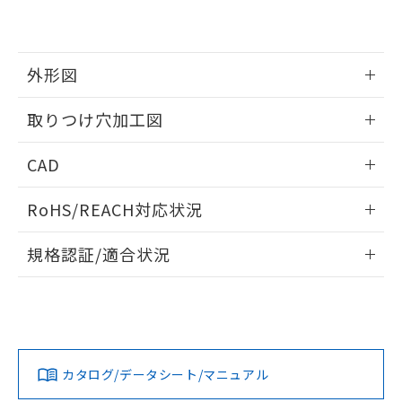
EU RoHS指令（10物質）の非含有証明書
※当社の共同利用者とは、
"個人情報
51物質の非含有証明書（当社基準）
の共同利用に関して"
の「1.共同利
※本証明書は発行日時点で非含有を証明す
用者の範囲」に記載されている法人を
るもので、過去に遡って非含有を証明する
指します。
外形図
ものではありません。
また、RoHS指令のフタル酸エステル類４
情報更新：2026/05/21
取りつけ穴加工図
物質の対応では、対応完了までの期間は出
荷製品に未対応品が混在することから備考
情報更新：2026/05/21
欄に対応日を記載しておりました。
CAD
既に当社にて対応品への在庫切替を完了
していることから、特段のことがない限
ログイン/会員登録いただくと、CADデータをダウンロー
RoHS/REACH対応状況
り、2022年1月12日より割愛しておりま
ドすることができます。
す。
情報更新：2026/7/29
規格認証/適合状況
ログイン/会員登録
EU RoHS
注意事項・凡例
A22NL-MGA-TAA-P202-AEについての規格認証/適合状況に
ついては、「カスタマーサポートセンタ お客様相談室」また
は貴社担当オムロン営業員または販売店にお問い合わせくだ
対応状況
対応予定月
※1
※2
さい。
ダウンロードデータをご利用いただく前に、以下を必ずお読
みください。
カタログ/データシート/マニュアル
対応済み
ソフトウェアの使用条件
お問い合わせ