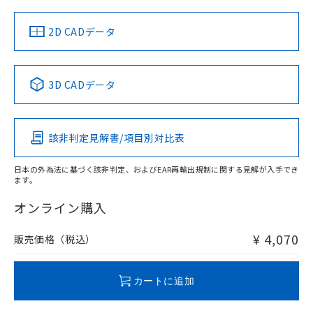
中国 RoHS
注意事項・凡例
2D CADデータ
中国 RoHS表
※1 ※2
3D CADデータ
Pb
Hg
Cd
Cr(VI)
該非判定見解書/項目別対比表
O
O
O
O
日本の外為法に基づく該非判定、およびEAR再輸出規制に関する見解が入手でき
ます。
"対応済み"や非含有の記載がされた商品であっても、流通
在庫等で未対応品が混在する可能性があります。
オンライン購入
非含有品が必要な際は、弊社営業部門もしくは販売店へお
問い合わせください。
¥ 4,070
販売価格（税込）
この製品のRoHS/REACH対応状況ページへ
カートに追加