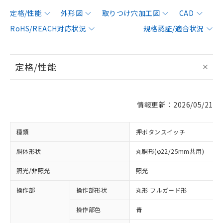
定格/性能
外形図
取りつけ穴加工図
CAD
RoHS/REACH対応状況
規格認証/適合状況
定格/性能
情報更新：2026/05/21
種類
押ボタンスイッチ
胴体形状
丸胴形(φ22/25mm共用)
照光/非照光
照光
操作部
操作部形状
丸形 フルガード形
操作部色
青