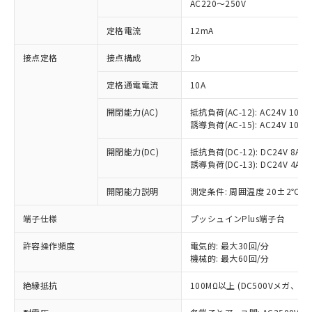
AC220～250V
対応済み：EU RoHS指令（10物質）の
非含有に対応した製品が提供可能な商品で
定格電流
12mA
す。
対応予定：EU RoHS指令（10物質）の非含
接点定格
接点構成
2b
ご利用条件
有に対応した製品に切り替える予定のある
定格通電電流
10A
商品です。
対応予定なし：EU RoHS指令（10物質）の
以下の条件をお読みいただき、同意のうえ
開閉能力(AC)
抵抗負荷(AC-12): AC24V 10A/A
非含有に非対応の商品で、対応品を出す予
誘導負荷(AC-15): AC24V 10A/AC
ご利用ください。
定はありません。
調査・確認中：EU RoHS指令（10物質）の
本サービスは、当社制御機器事業取扱
開閉能力(DC)
抵抗負荷(DC-12): DC24V 8A/DC
※1 中国RoHS○×表
非含有の対応状況を調査中または確認中の
誘導負荷(DC-13): DC24V 4A/DC
商品の当社在庫状況および標準価格
商品です。
(税抜)を提供させていただくもので
「○」：最大均質材料含有率が中国RoHSの
非該当品：ライセンス料など無形物で、有
開閉能力説明
測定条件: 周囲温度 20±2℃、
す。
基準値以下であることを示します。
害物質有無と関係のない商品です。
当社制御機器事業取扱商品の中には、
「×」：最大均質材料含有率が中国RoHSの
仕入先様の事情により、非含有部品として
端子仕様
プッシュインPlus端子台
本サービスの対象外となる商品もある
基準値を超えていることを示します。
いたものが、含有品と判明した場合などや
当社は、これら貴社製品のうち、外国
ことをご了承ください。
「－」：未確認です。当社販売部門へお問
許容操作頻度
電気的: 最大30回/分
むを得ず変更することがあります。
為替および外国貿易法に定める商品
在庫状況および標準価格照会結果は、
機械的: 最大60回/分
い合わせください。
（以下｢規制貨物等」という）を輸出
記載している更新日時点での社内デー
*EU RoHS指令（10物質）：
または国外への提供する場合は、日本
記
タに基づき作成されるものであり、閲
説明
絶縁抵抗
100MΩ以上 (DC500Vメガ、
鉛(Pb) 1000ppm以下、 水銀(Hg) 1000ppm以下、 カド
*中国RoHS10物質の基準値 (GB/T26572)：
国政府の輸出許可(または役務取引許
号
覧された時点での実際の在庫および標
ミウム(Cd) 100ppm以下、
Pb(鉛) :1000ppm、 Hg(水銀) : 1000ppm、 Cd(カドミウ
可)を取得するなどの必要な手続きを
六価クロム(Cr(Ⅵ)) 1000ppm以下、ポリ臭化ビフェニル
ム) : 100ppm、