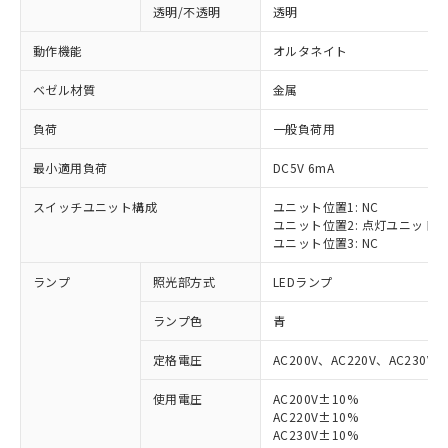
透明/不透明
透明
動作機能
オルタネイト
ベゼル材質
金属
負荷
一般負荷用
最小適用負荷
DC5V 6mA
スイッチユニット構成
ユニット位置1: NC
ユニット位置2: 点灯ユニット
ユニット位置3: NC
ランプ
照光部方式
LEDランプ
ランプ色
青
定格電圧
AC200V、AC220V、AC230V、
使用電圧
AC200V±10%
AC220V±10%
※1 対応状況
AC230V±10%