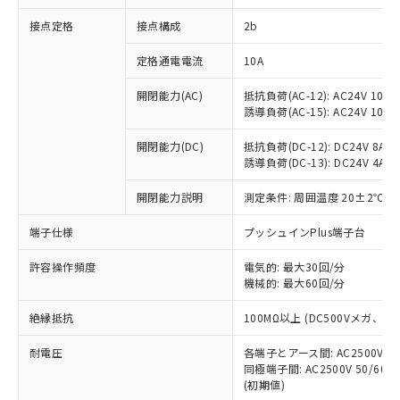
非含有に対応した製品が提供可能な商品で
接点定格
接点構成
2b
す。
対応予定：EU RoHS指令（10物質）の非含
ご利用条件
定格通電電流
10A
有に対応した製品に切り替える予定のある
商品です。
開閉能力(AC)
抵抗負荷(AC-12): AC24V 10A/A
対応予定なし：EU RoHS指令（10物質）の
誘導負荷(AC-15): AC24V 10A/AC
以下の条件をお読みいただき、同意のうえ
非含有に非対応の商品で、対応品を出す予
ご利用ください。
定はありません。
開閉能力(DC)
抵抗負荷(DC-12): DC24V 8A/DC
調査・確認中：EU RoHS指令（10物質）の
誘導負荷(DC-13): DC24V 4A/DC
本サービスは、当社制御機器事業取扱
※1 中国RoHS○×表
非含有の対応状況を調査中または確認中の
商品の当社在庫状況および標準価格
開閉能力説明
測定条件: 周囲温度 20±2℃、
商品です。
(税抜)を提供させていただくもので
「○」：最大均質材料含有率が中国RoHSの
非該当品：ライセンス料など無形物で、有
す。
端子仕様
プッシュインPlus端子台
基準値以下であることを示します。
害物質有無と関係のない商品です。
当社制御機器事業取扱商品の中には、
「×」：最大均質材料含有率が中国RoHSの
仕入先様の事情により、非含有部品として
本サービスの対象外となる商品もある
許容操作頻度
電気的: 最大30回/分
基準値を超えていることを示します。
いたものが、含有品と判明した場合などや
当社は、これら貴社製品のうち、外国
ことをご了承ください。
機械的: 最大60回/分
「－」：未確認です。当社販売部門へお問
むを得ず変更することがあります。
為替および外国貿易法に定める商品
在庫状況および標準価格照会結果は、
い合わせください。
（以下｢規制貨物等」という）を輸出
絶縁抵抗
100MΩ以上 (DC500Vメガ、
記載している更新日時点での社内デー
*EU RoHS指令（10物質）：
または国外への提供する場合は、日本
記
タに基づき作成されるものであり、閲
説明
鉛(Pb) 1000ppm以下、 水銀(Hg) 1000ppm以下、 カド
*中国RoHS10物質の基準値 (GB/T26572)：
国政府の輸出許可(または役務取引許
耐電圧
各端子とアース間: AC2500V 50/
号
覧された時点での実際の在庫および標
ミウム(Cd) 100ppm以下、
Pb(鉛) :1000ppm、 Hg(水銀) : 1000ppm、 Cd(カドミウ
同極端子間: AC2500V 50/60
可)を取得するなどの必要な手続きを
六価クロム(Cr(Ⅵ)) 1000ppm以下、ポリ臭化ビフェニル
ム) : 100ppm、
準価格とは異なる場合があることをご
類(PBB) 1000ppm以下、ポリ臭化ジフェニルエーテル類
(初期値)
Cr(Ⅵ)(六価クロム) : 1000ppm、 PBBs(ポリ臭化ビフェ
とります。
了承ください。
(PBDE) 1000ppm以下、フタル酸ビス(2-エチルヘキシ