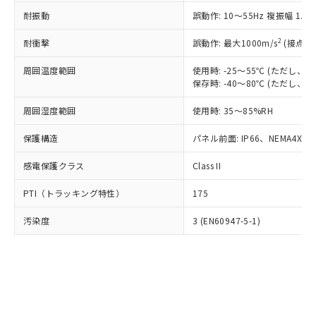
○
一定数以上の在庫あり
ニル類) : 1000ppm、 PBDEs(ポリ臭化ジフェニルエーテ
当社は規制貨物を破棄する場合は、完
ル) (DEHP)(別名：DOP) 1000ppm以下、フタル酸ブチ
正式な納期状況および標準価格はお客
ル類) : 1000ppm、
耐振動
誤動作: 10～55Hz 複振幅 1.
ルベンジル（BBP） 1000ppm以下、フタル酸ジブチル
全に破砕するなど、違法に輸出されな
DBP(フタル酸ジブチル) : 1000ppm、 DIBP(フタル酸ジ
様のお取引先、またはお客様担当のオ
（DBP） 1000ppm以下、フタル酸ジイソブチル
イソブチル) : 1000ppm、 BBP(フタル酸ブチルベンジ
△
一定数には満たないが在庫あり
いよう必要な手段を講じます。
ムロン制御機器販売店・当社販売員に
(DIBP) 1000ppm以下
2
耐衝撃
ル) : 1000ppm、
誤動作: 最大1000m/s
(接点開
当社は貴社製品を、核兵器、ミサイ
但し、RoHS指令で産業用監視および制御機器に対する
DEHP(フタル酸ビス(2-エチルヘキシル)) : 1000ppm
ご相談ください。
適用除外項目は除く。
ル、化学兵器、生物兵器またはその他
－
在庫なし(最新の在庫状況につ
オムロン制御機器販売店や当社販売拠
周囲温度範囲
使用時: -25～55℃ (ただし
フタル酸エステル類の４物質については閾値を超える意
武器並びにこれらの製造装置等に一切
いては、お客様のお取引先、ま
図的な使用がないことを確認しています。
保存時: -40～80℃ (ただし
点は「
販売ネットワーク
」をご確認
※2 環境保護使用期限
使用いたしません。
たはお客様担当のオムロン制御
ください。
当社は、貴社製品を第三者に販売する
周囲湿度範囲
使用時: 35～85%RH
機器販売店・当社販売員にご確
在庫状況および標準価格結果を当社の
※2 対応予定月
「ｅ」：有害物質（10物質）のすべてが基
場合は、上記1、2および3の内容を当
認ください)
事前の承諾なく第三者に漏洩または開
準値以下であることを示します。
保護構造
パネル前面: IP66、NEMA4X, N
該第三者に通知します。また当社は、
示しないようお願いします。
部品在庫の切り替え状況などにより、予定
「10」：通常の使用状況下において有害物
販売先および販売に係わる関係者が違
マイパーツ機能（部品リスト作成サー
空
受注生産機種、また在庫状況の
感電保護クラス
Class II
月が前後することがあります。
質が外部に漏えいし、環境に深刻な影響を
法に輸出するおそれがある場合は、取
ビス）をご利用いただくには、I-Web
白
情報を公開していない機種
及ぼさない年数を意味します。
り引きをいたしません。
メンバーズにご登録されている必要が
PTI（トラッキング特性）
175
「－」：未確認です。当社販売部門へお問
あります。
い合わせください。
お客様が当ウェブサイト上で当社にご
汚染度
3 (EN60947-5-1)
※3 非含有証明書ダウンロード
登録された部品リストについて、当社
および当社の共同利用者が、当社の製
下記の非含有証明書をダウンロードするこ
品・サービスに関するお客様との取
とができます。
合意する
キャンセル
引・商談に必要な範囲で利用すること
をご了承ください。
EU RoHS指令（10物質）の非含有証明書
※当社の共同利用者とは、
"個人情報