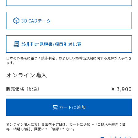
中国 RoHS表
※1 ※2
3D CADデータ
Pb
Hg
Cd
Cr(VI)
該非判定見解書/項目別対比表
X
O
O
O
日本の外為法に基づく該非判定、およびEAR再輸出規制に関する見解が入手でき
ます。
"対応済み"や非含有の記載がされた商品であっても、流通
在庫等で未対応品が混在する可能性があります。
オンライン購入
非含有品が必要な際は、弊社営業部門もしくは販売店へお
問い合わせください。
¥ 3,900
販売価格（税込）
この製品のRoHS/REACH対応状況ページへ
カートに追加
オンライン購入における出荷予定日は、カートに追加～「ご購入手続き：価
格・納期の確認」画面にてご確認ください。