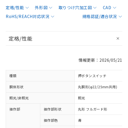
定格/性能
外形図
取りつけ穴加工図
CAD
RoHS/REACH対応状況
規格認証/適合状況
定格/性能
情報更新：2026/05/21
種類
押ボタンスイッチ
胴体形状
丸胴形(φ22/25mm共用)
照光/非照光
照光
操作部
操作部形状
丸形 フルガード形
操作部色
青