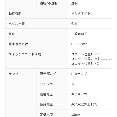
透明/不透明
透明
動作機能
オルタネイト
ベゼル材質
金属
負荷
一般負荷用
最小適用負荷
DC5V 6mA
スイッチユニット構成
ユニット位置1: NC
ユニット位置2: 点灯ユニット
ユニット位置3: NC
ランプ
照光部方式
LEDランプ
ランプ色
青
定格電圧
AC/DC12V
※1 対応状況
使用電圧
AC/DC12V±10%
定格電流
12mA
対応済み：EU RoHS指令（10物質）の