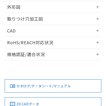
51物質の非含有証明書（当社基準）
の共同利用に関して"
の「1.共同利
※本証明書は発行日時点で非含有を証明す
外形図
用者の範囲」に記載されている法人を
るもので、過去に遡って非含有を証明する
指します。
ものではありません。
情報更新：2026/05/21
取りつけ穴加工図
また、RoHS指令のフタル酸エステル類４
物質の対応では、対応完了までの期間は出
情報更新：2026/05/21
CAD
荷製品に未対応品が混在することから備考
欄に対応日を記載しておりました。
ログイン/会員登録いただくと、CADデータをダウンロー
既に当社にて対応品への在庫切替を完了
RoHS/REACH対応状況
ドすることができます。
していることから、特段のことがない限
り、2022年1月12日より割愛しておりま
情報更新：2026/7/29
規格認証/適合状況
す。
ログイン/会員登録
EU RoHS
注意事項・凡例
A22NL-MGA-TAA-P202-ABについての規格認証/適合状況に
ついては、「カスタマーサポートセンタ お客様相談室」また
は貴社担当オムロン営業員または販売店にお問い合わせくだ
対応状況
対応予定月
※1
※2
さい。
ダウンロードデータをご利用いただく前に、以下を必ずお読
みください。
カタログ/データシート/マニュアル
対応済み
ソフトウェアの使用条件
お問い合わせ
中国 RoHS
注意事項・凡例
2D CADデータ