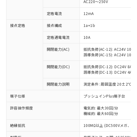
AC220～250V
定格電流
12mA
※1 対応状況
接点定格
接点構成
1a+1b
対応済み：EU RoHS指令（10物質）の
定格通電電流
10A
非含有に対応した製品が提供可能な商品で
開閉能力(AC)
抵抗負荷(AC-12): AC24V 10A/A
す。
誘導負荷(AC-15): AC24V 10A/AC
対応予定：EU RoHS指令（10物質）の非含
ご利用条件
有に対応した製品に切り替える予定のある
開閉能力(DC)
抵抗負荷(DC-12): DC24V 8A/DC
商品です。
誘導負荷(DC-13): DC24V 4A/DC
対応予定なし：EU RoHS指令（10物質）の
以下の条件をお読みいただき、同意のうえ
非含有に非対応の商品で、対応品を出す予
開閉能力説明
測定条件: 周囲温度 20±2℃、
ご利用ください。
定はありません。
調査・確認中：EU RoHS指令（10物質）の
端子仕様
プッシュインPlus端子台
本サービスは、当社制御機器事業取扱
※1 中国RoHS○×表
非含有の対応状況を調査中または確認中の
商品の当社在庫状況および標準価格
商品です。
許容操作頻度
電気的: 最大30回/分
(税抜)を提供させていただくもので
「○」：最大均質材料含有率が中国RoHSの
機械的: 最大60回/分
非該当品：ライセンス料など無形物で、有
す。
基準値以下であることを示します。
害物質有無と関係のない商品です。
当社制御機器事業取扱商品の中には、
絶縁抵抗
100MΩ以上 (DC500Vメガ、
「×」：最大均質材料含有率が中国RoHSの
仕入先様の事情により、非含有部品として
本サービスの対象外となる商品もある
基準値を超えていることを示します。
いたものが、含有品と判明した場合などや
当社は、これら貴社製品のうち、外国
ことをご了承ください。