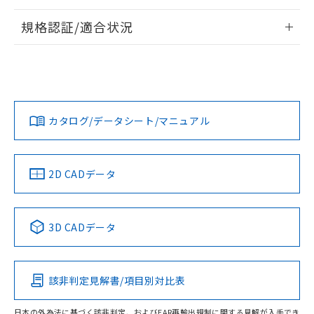
情報更新：2026/7/29
規格認証/適合状況
ログイン/会員登録
EU RoHS
注意事項・凡例
A22NL-MGA-TAA-P102-AEについての規格認証/適合状況に
ついては、「カスタマーサポートセンタ お客様相談室」また
は貴社担当オムロン営業員または販売店にお問い合わせくだ
対応状況
対応予定月
※1
※2
さい。
ダウンロードデータをご利用いただく前に、以下を必ずお読
みください。
カタログ/データシート/マニュアル
対応済み
ソフトウェアの使用条件
お問い合わせ
中国 RoHS
注意事項・凡例
2D CADデータ
中国 RoHS表
※1 ※2
3D CADデータ
Pb
Hg
Cd
Cr(VI)
該非判定見解書/項目別対比表
O
O
O
O
日本の外為法に基づく該非判定、およびEAR再輸出規制に関する見解が入手でき