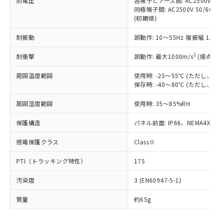
耐電圧
各端子とアース間: AC2500V 50/
「－」：未確認です。当社販売部門へお問
むを得ず変更することがあります。
為替および外国貿易法に定める商品
在庫状況および標準価格照会結果は、
同極端子間: AC2500V 50/60
い合わせください。
（以下｢規制貨物等」という）を輸出
(初期値)
記載している更新日時点での社内デー
*EU RoHS指令（10物質）：
または国外への提供する場合は、日本
記
タに基づき作成されるものであり、閲
説明
鉛(Pb) 1000ppm以下、 水銀(Hg) 1000ppm以下、 カド
*中国RoHS10物質の基準値 (GB/T26572)：
国政府の輸出許可(または役務取引許
耐振動
誤動作: 10～55Hz 複振幅 1.
号
覧された時点での実際の在庫および標
ミウム(Cd) 100ppm以下、
Pb(鉛) :1000ppm、 Hg(水銀) : 1000ppm、 Cd(カドミウ
可)を取得するなどの必要な手続きを
六価クロム(Cr(Ⅵ)) 1000ppm以下、ポリ臭化ビフェニル
ム) : 100ppm、
準価格とは異なる場合があることをご
類(PBB) 1000ppm以下、ポリ臭化ジフェニルエーテル類
2
Cr(Ⅵ)(六価クロム) : 1000ppm、 PBBs(ポリ臭化ビフェ
耐衝撃
誤動作: 最大1000m/s
(接点開
とります。
了承ください。
(PBDE) 1000ppm以下、フタル酸ビス(2-エチルヘキシ
○
一定数以上の在庫あり
ニル類) : 1000ppm、 PBDEs(ポリ臭化ジフェニルエーテ
当社は規制貨物を破棄する場合は、完
ル) (DEHP)(別名：DOP) 1000ppm以下、フタル酸ブチ
正式な納期状況および標準価格はお客
ル類) : 1000ppm、
周囲温度範囲
使用時: -25～55℃ (ただし
ルベンジル（BBP） 1000ppm以下、フタル酸ジブチル
全に破砕するなど、違法に輸出されな
DBP(フタル酸ジブチル) : 1000ppm、 DIBP(フタル酸ジ
様のお取引先、またはお客様担当のオ
（DBP） 1000ppm以下、フタル酸ジイソブチル
保存時: -40～80℃ (ただし
イソブチル) : 1000ppm、 BBP(フタル酸ブチルベンジ
△
一定数には満たないが在庫あり
いよう必要な手段を講じます。
ムロン制御機器販売店・当社販売員に
(DIBP) 1000ppm以下
ル) : 1000ppm、
当社は貴社製品を、核兵器、ミサイ
但し、RoHS指令で産業用監視および制御機器に対する
DEHP(フタル酸ビス(2-エチルヘキシル)) : 1000ppm
ご相談ください。
周囲湿度範囲
使用時: 35～85%RH
適用除外項目は除く。
ル、化学兵器、生物兵器またはその他
－
在庫なし(最新の在庫状況につ
オムロン制御機器販売店や当社販売拠
フタル酸エステル類の４物質については閾値を超える意
武器並びにこれらの製造装置等に一切
いては、お客様のお取引先、ま
図的な使用がないことを確認しています。
点は「
販売ネットワーク
」をご確認
保護構造
パネル前面: IP66、NEMA4X, N
※2 環境保護使用期限
使用いたしません。
たはお客様担当のオムロン制御
ください。
当社は、貴社製品を第三者に販売する
機器販売店・当社販売員にご確
感電保護クラス
Class II
在庫状況および標準価格結果を当社の
※2 対応予定月
「ｅ」：有害物質（10物質）のすべてが基
場合は、上記1、2および3の内容を当
認ください)
事前の承諾なく第三者に漏洩または開
準値以下であることを示します。
該第三者に通知します。また当社は、
PTI（トラッキング特性）
175
示しないようお願いします。
部品在庫の切り替え状況などにより、予定
「10」：通常の使用状況下において有害物
販売先および販売に係わる関係者が違
マイパーツ機能（部品リスト作成サー
空
受注生産機種、また在庫状況の
月が前後することがあります。
質が外部に漏えいし、環境に深刻な影響を
汚染度
3 (EN60947-5-1)
法に輸出するおそれがある場合は、取
ビス）をご利用いただくには、I-Web
白
情報を公開していない機種
及ぼさない年数を意味します。
り引きをいたしません。
メンバーズにご登録されている必要が
質量
約65g
「－」：未確認です。当社販売部門へお問
あります。
い合わせください。
お客様が当ウェブサイト上で当社にご