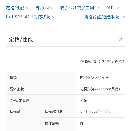
定格/性能
外形図
取りつけ穴加工図
CAD
RoHS/REACH対応状況
規格認証/適合状況
定格/性能
情報更新：2026/05/21
種類
押ボタンスイッチ
胴体形状
丸胴形(φ22/25mm共用)
照光/非照光
照光
操作部
操作部形状
丸形 フルガード形
操作部色
青