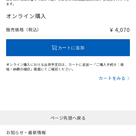
ます。
"対応済み"や非含有の記載がされた商品であっても、流通
在庫等で未対応品が混在する可能性があります。
オンライン購入
非含有品が必要な際は、弊社営業部門もしくは販売店へお
問い合わせください。
¥ 4,070
販売価格（税込）
この製品のRoHS/REACH対応状況ページへ
カートに追加
オンライン購入における出荷予定日は、カートに追加～「ご購入手続き：価
格・納期の確認」画面にてご確認ください。
カートをみる
ページ先頭へ戻る
お知らせ・最新情報