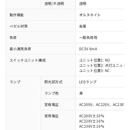
透明/不透明
透明
動作機能
オルタネイト
ベゼル材質
金属
負荷
一般負荷用
最小適用負荷
DC5V 6mA
スイッチユニット構成
ユニット位置1: NO
ユニット位置2: 点灯ユニット
ユニット位置3: NC
ランプ
照光部方式
LEDランプ
ランプ色
青
定格電圧
AC200V、AC220V、AC230V、
使用電圧
AC200V±10%
AC220V±10%
AC230V±10%