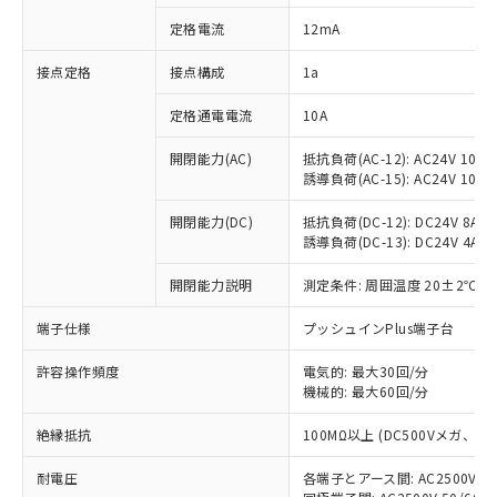
対応済み：EU RoHS指令（10物質）の
定格電流
12mA
非含有に対応した製品が提供可能な商品で
す。
接点定格
接点構成
1a
対応予定：EU RoHS指令（10物質）の非含
ご利用条件
有に対応した製品に切り替える予定のある
定格通電電流
10A
商品です。
対応予定なし：EU RoHS指令（10物質）の
開閉能力(AC)
抵抗負荷(AC-12): AC24V 10A/A
以下の条件をお読みいただき、同意のうえ
非含有に非対応の商品で、対応品を出す予
誘導負荷(AC-15): AC24V 10A/AC
ご利用ください。
定はありません。
調査・確認中：EU RoHS指令（10物質）の
開閉能力(DC)
抵抗負荷(DC-12): DC24V 8A/DC
本サービスは、当社制御機器事業取扱
※1 中国RoHS○×表
誘導負荷(DC-13): DC24V 4A/DC
非含有の対応状況を調査中または確認中の
商品の当社在庫状況および標準価格
商品です。
(税抜)を提供させていただくもので
開閉能力説明
測定条件: 周囲温度 20±2℃、
「○」：最大均質材料含有率が中国RoHSの
非該当品：ライセンス料など無形物で、有
す。
基準値以下であることを示します。
害物質有無と関係のない商品です。
当社制御機器事業取扱商品の中には、
端子仕様
プッシュインPlus端子台
「×」：最大均質材料含有率が中国RoHSの
仕入先様の事情により、非含有部品として
本サービスの対象外となる商品もある
基準値を超えていることを示します。
いたものが、含有品と判明した場合などや
当社は、これら貴社製品のうち、外国
ことをご了承ください。
許容操作頻度
電気的: 最大30回/分
「－」：未確認です。当社販売部門へお問
むを得ず変更することがあります。
為替および外国貿易法に定める商品
機械的: 最大60回/分
在庫状況および標準価格照会結果は、
い合わせください。
（以下｢規制貨物等」という）を輸出
記載している更新日時点での社内デー
*EU RoHS指令（10物質）：
または国外への提供する場合は、日本
絶縁抵抗
100MΩ以上 (DC500Vメガ、
記
タに基づき作成されるものであり、閲
説明
鉛(Pb) 1000ppm以下、 水銀(Hg) 1000ppm以下、 カド
*中国RoHS10物質の基準値 (GB/T26572)：
国政府の輸出許可(または役務取引許
号
覧された時点での実際の在庫および標
ミウム(Cd) 100ppm以下、
Pb(鉛) :1000ppm、 Hg(水銀) : 1000ppm、 Cd(カドミウ
耐電圧
各端子とアース間: AC2500V 50/
可)を取得するなどの必要な手続きを
六価クロム(Cr(Ⅵ)) 1000ppm以下、ポリ臭化ビフェニル
ム) : 100ppm、
準価格とは異なる場合があることをご