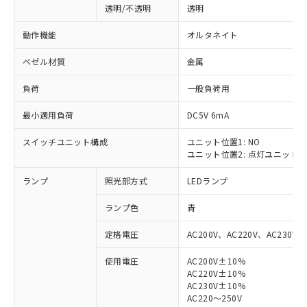
透明/不透明
透明
動作機能
オルタネイト
ベゼル材質
金属
負荷
一般負荷用
最小適用負荷
DC5V 6mA
スイッチユニット構成
ユニット位置1: NO
ユニット位置2: 点灯ユニット
ランプ
照光部方式
LEDランプ
ランプ色
青
定格電圧
AC200V、AC220V、AC230V、
使用電圧
AC200V±10%
AC220V±10%
※1 対応状況
AC230V±10%
AC220～250V