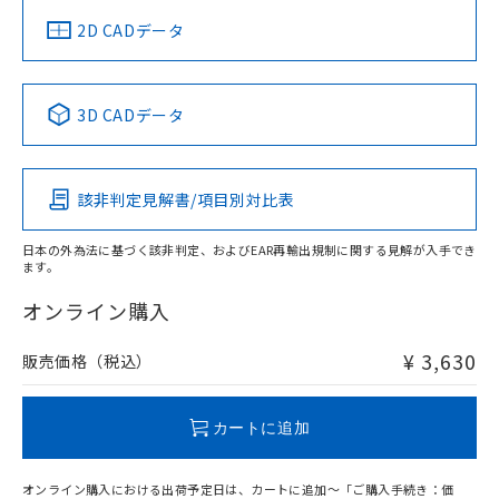
中国 RoHS
注意事項・凡例
2D CADデータ
中国 RoHS表
※1 ※2
3D CADデータ
Pb
Hg
Cd
Cr(VI)
該非判定見解書/項目別対比表
O
O
O
O
日本の外為法に基づく該非判定、およびEAR再輸出規制に関する見解が入手でき
ます。
"対応済み"や非含有の記載がされた商品であっても、流通
在庫等で未対応品が混在する可能性があります。
オンライン購入
非含有品が必要な際は、弊社営業部門もしくは販売店へお
問い合わせください。
¥ 3,630
販売価格（税込）
この製品のRoHS/REACH対応状況ページへ
カートに追加
オンライン購入における出荷予定日は、カートに追加～「ご購入手続き：価