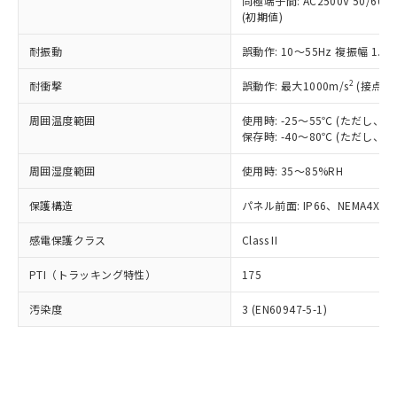
類(PBB) 1000ppm以下、ポリ臭化ジフェニルエーテル類
同極端子間: AC2500V 50/60
Cr(Ⅵ)(六価クロム) : 1000ppm、 PBBs(ポリ臭化ビフェ
とります。
了承ください。
(PBDE) 1000ppm以下、フタル酸ビス(2-エチルヘキシ
○
一定数以上の在庫あり
ニル類) : 1000ppm、 PBDEs(ポリ臭化ジフェニルエーテ
(初期値)
当社は規制貨物を破棄する場合は、完
ル) (DEHP)(別名：DOP) 1000ppm以下、フタル酸ブチ
正式な納期状況および標準価格はお客
ル類) : 1000ppm、
ルベンジル（BBP） 1000ppm以下、フタル酸ジブチル
全に破砕するなど、違法に輸出されな
DBP(フタル酸ジブチル) : 1000ppm、 DIBP(フタル酸ジ
様のお取引先、またはお客様担当のオ
耐振動
誤動作: 10～55Hz 複振幅 1.
（DBP） 1000ppm以下、フタル酸ジイソブチル
イソブチル) : 1000ppm、 BBP(フタル酸ブチルベンジ
△
一定数には満たないが在庫あり
いよう必要な手段を講じます。
ムロン制御機器販売店・当社販売員に
(DIBP) 1000ppm以下
ル) : 1000ppm、
当社は貴社製品を、核兵器、ミサイ
但し、RoHS指令で産業用監視および制御機器に対する
DEHP(フタル酸ビス(2-エチルヘキシル)) : 1000ppm
ご相談ください。
2
耐衝撃
誤動作: 最大1000m/s
(接点開
適用除外項目は除く。
ル、化学兵器、生物兵器またはその他
－
在庫なし(最新の在庫状況につ
オムロン制御機器販売店や当社販売拠
フタル酸エステル類の４物質については閾値を超える意
武器並びにこれらの製造装置等に一切
いては、お客様のお取引先、ま
周囲温度範囲
図的な使用がないことを確認しています。
使用時: -25～55℃ (ただし
点は「
販売ネットワーク
」をご確認
※2 環境保護使用期限
使用いたしません。
保存時: -40～80℃ (ただし
たはお客様担当のオムロン制御
ください。
当社は、貴社製品を第三者に販売する
機器販売店・当社販売員にご確
在庫状況および標準価格結果を当社の
※2 対応予定月
「ｅ」：有害物質（10物質）のすべてが基
周囲湿度範囲
使用時: 35～85%RH
場合は、上記1、2および3の内容を当
認ください)
事前の承諾なく第三者に漏洩または開
準値以下であることを示します。
該第三者に通知します。また当社は、
示しないようお願いします。
保護構造
パネル前面: IP66、NEMA4X, N
部品在庫の切り替え状況などにより、予定
「10」：通常の使用状況下において有害物
販売先および販売に係わる関係者が違
マイパーツ機能（部品リスト作成サー
空
受注生産機種、また在庫状況の
月が前後することがあります。
質が外部に漏えいし、環境に深刻な影響を
法に輸出するおそれがある場合は、取
ビス）をご利用いただくには、I-Web
白
情報を公開していない機種
感電保護クラス
Class II
及ぼさない年数を意味します。
り引きをいたしません。
メンバーズにご登録されている必要が
「－」：未確認です。当社販売部門へお問
あります。
PTI（トラッキング特性）
175
い合わせください。
お客様が当ウェブサイト上で当社にご
※3 非含有証明書ダウンロード
登録された部品リストについて、当社
汚染度
3 (EN60947-5-1)
および当社の共同利用者が、当社の製
下記の非含有証明書をダウンロードするこ
品・サービスに関するお客様との取
とができます。
合意する
キャンセル
引・商談に必要な範囲で利用すること
をご了承ください。
EU RoHS指令（10物質）の非含有証明書