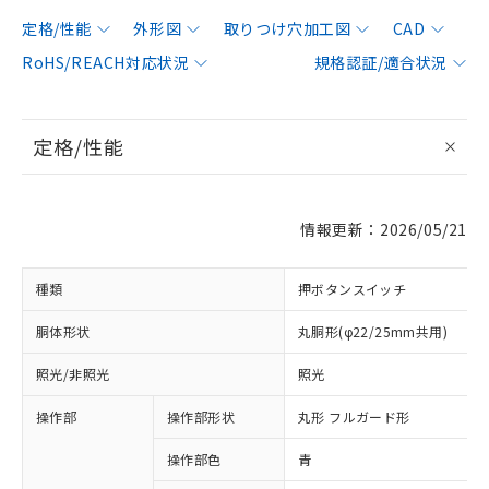
定格/性能
外形図
取りつけ穴加工図
CAD
RoHS/REACH対応状況
規格認証/適合状況
定格/性能
情報更新：2026/05/21
種類
押ボタンスイッチ
胴体形状
丸胴形(φ22/25mm共用)
照光/非照光
照光
操作部
操作部形状
丸形 フルガード形
操作部色
青