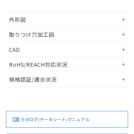
※当社の共同利用者とは、
"個人情報
51物質の非含有証明書（当社基準）
の共同利用に関して"
の「1.共同利
※本証明書は発行日時点で非含有を証明す
用者の範囲」に記載されている法人を
るもので、過去に遡って非含有を証明する
外形図
指します。
ものではありません。
情報更新：2026/05/21
また、RoHS指令のフタル酸エステル類４
取りつけ穴加工図
物質の対応では、対応完了までの期間は出
荷製品に未対応品が混在することから備考
情報更新：2026/05/21
CAD
欄に対応日を記載しておりました。
既に当社にて対応品への在庫切替を完了
ログイン/会員登録いただくと、CADデータをダウンロー
していることから、特段のことがない限
RoHS/REACH対応状況
ドすることができます。
り、2022年1月12日より割愛しておりま
す。
情報更新：2026/7/29
規格認証/適合状況
ログイン/会員登録
EU RoHS
注意事項・凡例
A22NL-MGA-TAA-P100-AEについての規格認証/適合状況に
ついては、「カスタマーサポートセンタ お客様相談室」また
は貴社担当オムロン営業員または販売店にお問い合わせくだ
対応状況
対応予定月
※1
※2
さい。
ダウンロードデータをご利用いただく前に、以下を必ずお読
みください。
カタログ/データシート/マニュアル
対応済み
ソフトウェアの使用条件
お問い合わせ