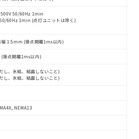
令のフタル酸エステル類４物質の対応では、対応完了までの期間は出
備考欄に対応日を記載しておりました。
品への在庫切替を完了していることから、特段のことがない限り、20
0V 50/60Hz 1min
す。
 50/60Hz 1min (点灯ユニットは除く)
振幅 1.5mm (接点開離1ms以内)
2
(接点開離1ms以内)
 (ただし、氷結、結露しないこと)
 (ただし、氷結、結露しないこと)
A4X, NEMA13