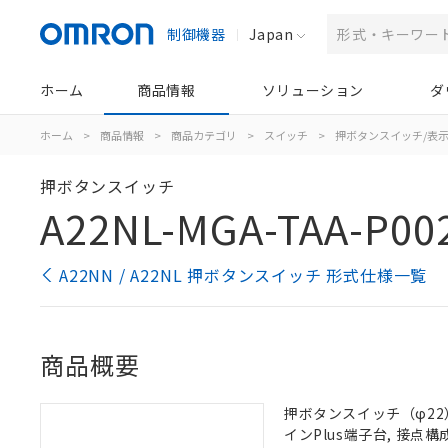
制御機器
Japan
ホーム
商品情報
ソリューション
ダ
ホーム
>
商品情報
>
商品カテゴリ
>
スイッチ
>
押ボタンスイッチ/表
押ボタンスイッチ
A22NL-MGA-TAA-P00
A22NN / A22NL 押ボタンスイッチ 形式仕様一覧
商品概要
押ボタンスイッチ（φ22）,
インPlus端子台, 接点構成: