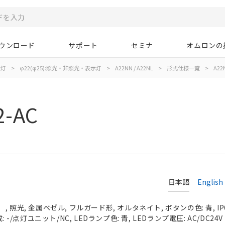
ウンロード
サポート
セミナ
オムロンの
示灯
>
φ22(φ25):照光・非照光・表示灯
>
A22NN / A22NL
>
形式仕様一覧
>
A22N
2-AC
日本語
English
 照光, 金属ベゼル, フルガード形, オルタネイト, ボタンの色: 青, IP
 -/点灯ユニット/NC, LEDランプ色: 青, LEDランプ電圧: AC/DC24V