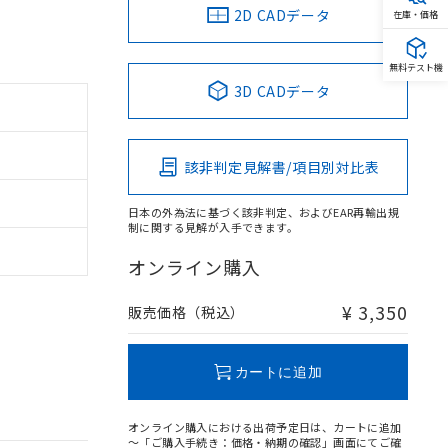
2D CADデータ
在庫・価格
無料テスト機
3D CADデータ
該非判定見解書/項目別対比表
日本の外為法に基づく該非判定、およびEAR再輸出規
制に関する見解が入手できます。
オンライン購入
¥ 3,350
販売価格（税込）
カートに追加
オンライン購入における出荷予定日は、カートに追加
～「ご購入手続き：価格・納期の確認」画面にてご確