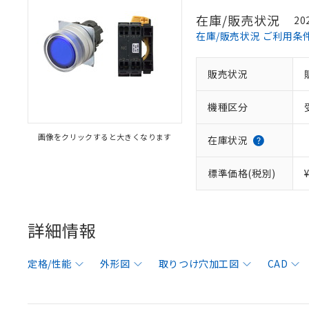
在庫/販売状況
20
在庫/販売状況 ご利用条
販売状況
機種区分
画像をクリックすると大きくなります
在庫状況
標準価格(税別)
詳細情報
定格/性能
外形図
取りつけ穴加工図
CAD