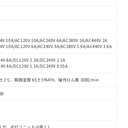
材料含有率が中国RoHSの基準値を超えていることを示します。
、当社制御機器事業取扱商品の当社在庫状況および標準価格(税抜)
ら貴社製品のうち、外国為替および外国貿易法に定める商品（以下｢
質）：
す。当社販売部門へお問い合わせください。
 水銀(Hg) 1000ppm以下、 カドミウム(Cd) 100ppm以下、
たは国外への提供する場合は、日本国政府の輸出許可(または役務取
000ppm以下、ポリ臭化ビフェニル類(PBB) 1000ppm以下、ポリ臭化ジフェニルエーテル類(P
事業取扱商品の中には、本サービスの対象外となる商品もあること
手続きをとります。
キシル) (DEHP)(別名：DOP) 1000ppm以下、フタル酸ブチルベンジル（BBP） 100
(GB/T26572)：
以下、フタル酸ジイソブチル (DIBP) 1000ppm以下
び標準価格照会結果は、記載している更新日時点での社内データに
物を破棄する場合は、完全に破砕するなど、違法に輸出されないよ
(水銀) : 1000ppm、 Cd(カドミウム) : 100ppm、
業用監視および制御機器に対する適用除外項目は除く。
覧された時点での実際の在庫および標準価格とは異なる場合がある
1000ppm、 PBBs(ポリ臭化ビフェニル類) : 1000ppm、 PBDEs(ポリ臭化ジフェニルエーテル類
物質については閾値を超える意図的な使用がないことを確認しています。
上の在庫あり
 1000ppm、 DIBP(フタル酸ジイソブチル) : 1000ppm、 BBP(フタル酸ブチルベンジル) :
品を、核兵器、ミサイル、化学兵器、生物兵器またはその他武器並
V 10A/AC120V 10A/AC240V 6A/AC380V 2A/AC440V 2A
チルヘキシル)) : 1000ppm
況および標準価格はお客様のお取引先、またはお客様担当のオムロ
用いたしません。
 10A/AC120V 6A/AC240V 3A/AC380V 1.9A/AC440V 1.6A
ご相談ください。
は満たないが在庫あり
製品を第三者に販売する場合は、上記1、2および3の内容を当該第
機器販売店や当社販売拠点は「
販売ネットワーク
」をご確認くだ
販売先および販売に係わる関係者が違法に輸出するおそれがある場
用期限
V 8A/DC120V 2.2A/DC240V 1.1A
び標準価格結果を当社の事前の承諾なく第三者に漏洩または開示し
え状況などにより、予定月が前後することがあります。
(最新の在庫状況については、お客様のお取引先、またはお客様担当
V 4A/DC120V 1.1A/DC240V 0.55A
（10物質）のすべてが基準値以下であることを示します。
店・当社販売員にご確認ください)
能（部品リスト作成サービス）をご利用いただくには、I-Webメン
使用状況下において有害物質が外部に漏えいし、環境に深刻な影響を
あります。
0±2℃、周囲湿度 65±5%RH、操作ひん度 30回/min
機種、また在庫状況の情報を公開していない機種
ェブサイト上で当社にご登録された部品リストについて、当社およ
書ダウンロード
す。当社販売部門へお問い合わせください。
品・サービスに関するお客様との取引・商談に必要な範囲で利用す
合意する
キャンセル
子台
書をダウンロードすることができます。
利用者とは、
"個人情報の共同利用に関して"
の「1.共同利用者の
します。
10物質）の非含有証明書
明書（当社基準）
日時点で非含有を証明するもので、過去に遡って非含有を証明するも
00Vメガ、点灯ユニットは除く)