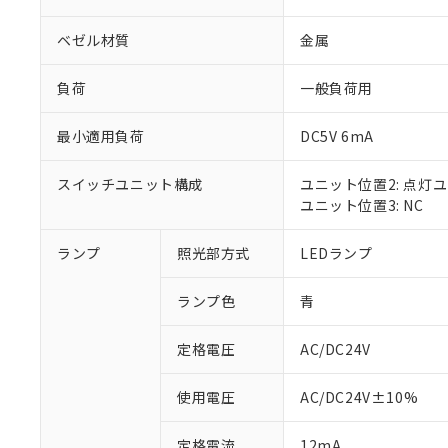
ベゼル材質
金属
負荷
一般負荷用
最小適用負荷
DC5V 6mA
スイッチユニット構成
ユニット位置2: 点灯
ユニット位置3: NC
ランプ
照光部方式
LEDランプ
※1 対応状況
ランプ色
青
対応済み：EU
対応予定：EU R
対応予定なし：EU
定格電圧
AC/DC24V
調査・確認中：EU
ご利用条件
非該当品：ライセ
使用電圧
AC/DC24V±10%
※1 中国RoHS
仕入先様の事情に
があります。
以下の条件をお読
定格電流
12mA
「○」：最大均質