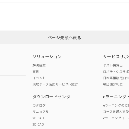
合状況については、「カスタマーサポートセンタ お客様相談室」または貴社
みください。
非含有証明書
※3
ページ先頭へ戻る
ダウンロードはこちら
ソリューション
サービスサポ
解決提案
テスト機貸出
事例
ロボティクスサ
イベント
日本語相談窓口
現場データ活用サービスi-BELT
輸出該非判定
I)
PBBs
PBDEs
DBP
ダウンロードセンタ
eラーニング
カタログ
eラーニングのご
マニュアル
コースを選んで受
O
O
O
2D CAD
eラーニングコー
3D CAD