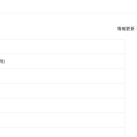
情報更新：2
用)