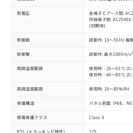
また、RoHS指
混在することから
既に当社にて対応
耐電圧
各端子とアース間: AC250
り割愛しておりま
同極端子間: AC2500V
(初期値)
耐振動
誤動作: 10～55Hz 複
耐衝撃
誤動作: 最大1000m/s
周囲温度範囲
使用時: -25～55℃
保存時: -40～80℃
周囲湿度範囲
使用時: 35～85%RH
保護構造
パネル前面: IP66、NEM
感電保護クラス
Class II
PTI（トラッキング特性）
175