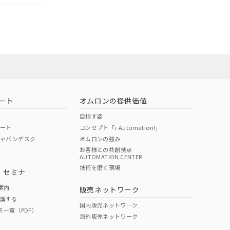
担当オムロン営
お問い合わせ
ート
オムロンの提供価値
目指す姿
ポート
コンセプト「i-Automation!」
ジャパンデスク
オムロンの強み
お客様との共創拠点
AUTOMATION CENTER
DIBP
BBP
DEHP
環境保護
技術を磨く現場
・セミナ
使用期限
案内
販売ネットワーク
講する
O
O
O
10
国内販売ネットワーク
ス一覧（PDF）
海外販売ネットワーク