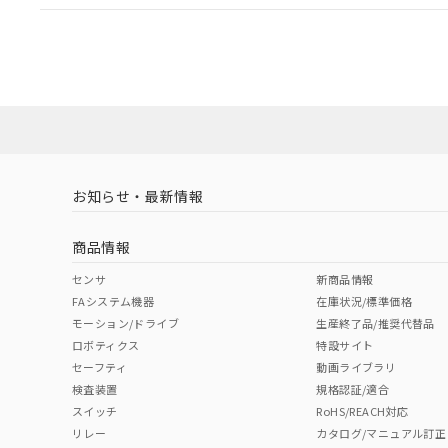
EU RoHS
注意事項・凡例
A22NL-MGA-TAA-P002-ACについての規格認証/適
業員または販売店にお問い合わせください。
ダウンロードデータをご利用いただく前に、以下を必ずお読
対応状況
対応予定月
※1
※2
ソフトウェアの使用条件
対応済み
お知らせ・最新情報
中国 RoHS
注意事項・凡例
商品情報
中国 RoHS表
※1 ※2
センサ
新商品情報
FAシステム機器
在庫状況/標準価格
Pb
Hg
Cd
Cr(V
モーション/ドライブ
生産終了品/推奨代替品
ロボティクス
特設サイト
セーフティ
動画ライブラリ
検査装置
規格認証/適合
X
O
O
O
スイッチ
RoHS/REACH対応
リレー
カタログ/マニュアル訂正