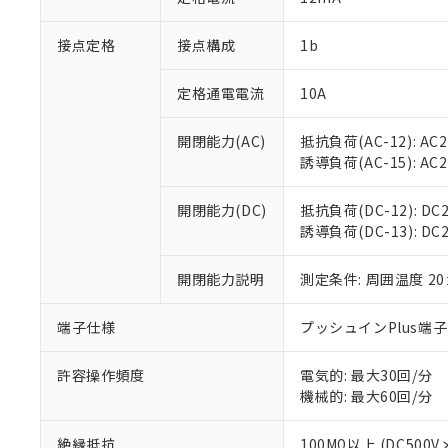
「×」：最大均質
本サービスは
当社は、これ
*EU RoHS指令（10物
「－」：未確認で
鉛(Pb) 1000ppm以下、
接点定格
接点構成
1b
くものです。
う）を輸出ま
記
説明
六価クロム(Cr(Ⅵ)) 1
当社制御機器
などの必要な
フタル酸ビス(2-エチルヘ
号
*中国RoHS10物質の基準値 
ル（DBP） 1000ppm
在庫状況およ
当社は規制貨
定格通電電流
10A
Pb(鉛) :1000ppm、 Hg
但し、RoHS指令で産
のであり、閲
ます。
Cr(Ⅵ)(六価クロム) : 
フタル酸エステル類の４
○
一定数以
DBP(フタル酸ジブチル) :
い。
当社は貴社製
開閉能力(AC)
抵抗負荷(AC-12): AC24
DEHP(フタル酸ビス(2-エ
正式な納期状
置等に一切使
誘導負荷(AC-15): AC24V
当社販売員に
※2 対応予定月
△
一定数に
当社は、貴社
オムロン制御
また当社は、
※2 環境保護使
開閉能力(DC)
抵抗負荷(DC-12): DC24
在庫状況およ
部品在庫の切り替
たしません。
－
在庫なし
誘導負荷(DC-13): DC24
す。
「ｅ」：有害物質
機器販売
マイパーツ機
「10」：通常の
ている必要が
開閉能力説明
測定条件: 周囲温度 2
味します。
空
受注生産
お客様が当ウ
※3 非含有証明
「－」：未確認で
白
が、当社の製
端子仕様
プッシュインPlus端
さい。
下記の非含有証明
※当社の共同
許容操作頻度
電気的: 最大30回/分
いる法人を指
EU RoHS指令（
機械的: 最大60回/分
51物質の非含有証
※本証明書は発行
絶縁抵抗
100MΩ以上 (DC5