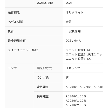
透明/不透明
透明
動作機能
オルタネイト
ベゼル材質
金属
負荷
一般負荷用
最小適用負荷
DC5V 6mA
スイッチユニット構成
ユニット位置1: NC
ユニット位置2: 点灯ユニット
ユニット位置3: NC
ランプ
照光部方式
LEDランプ
ランプ色
青
定格電圧
AC200V、AC220V、AC230V、
使用電圧
AC200V±10%
AC220V±10%
※1 対応状況
AC230V±10%