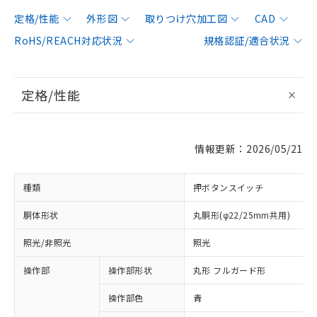
定格/性能
外形図
取りつけ穴加工図
CAD
RoHS/REACH対応状況
規格認証/適合状況
定格/性能
情報更新：2026/05/21
種類
押ボタンスイッチ
胴体形状
丸胴形(φ22/25mm共用)
照光/非照光
照光
操作部
操作部形状
丸形 フルガード形
操作部色
青