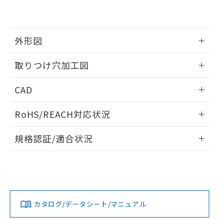
EU RoHS指令（10物質）の非含有証明書
※当社の共同利用者とは、
"個人情報
51物質の非含有証明書（当社基準）
の共同利用に関して"
の「1.共同利
※本証明書は発行日時点で非含有を証明す
用者の範囲」に記載されている法人を
るもので、過去に遡って非含有を証明する
指します。
外形図
ものではありません。
また、RoHS指令のフタル酸エステル類４
情報更新：2026/05/21
取りつけ穴加工図
物質の対応では、対応完了までの期間は出
荷製品に未対応品が混在することから備考
情報更新：2026/05/21
欄に対応日を記載しておりました。
CAD
既に当社にて対応品への在庫切替を完了
していることから、特段のことがない限
ログイン/会員登録いただくと、CADデータをダウンロー
RoHS/REACH対応状況
り、2022年1月12日より割愛しておりま
ドすることができます。
す。
情報更新：2026/7/29
規格認証/適合状況
ログイン/会員登録
EU RoHS
注意事項・凡例
UL認証
CSA認証
CEマーキング
Yes
Yes
Yes
対応状況
対応予定月
※1
※2
ダウンロードデータをご利用いただく前に、以下を必ずお読
みください。
カタログ/データシート/マニュアル
対応済み
ソフトウェアの使用条件
LR型式承認
DNV型式承認
BV型式承認
KR型式承