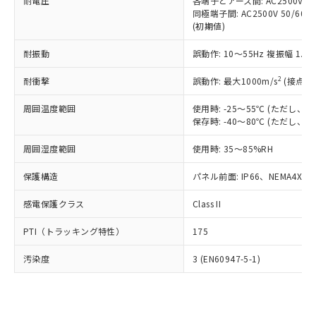
準価格とは異なる場合があることをご
耐電圧
各端子とアース間: AC2500V 50/
類(PBB) 1000ppm以下、ポリ臭化ジフェニルエーテル類
Cr(Ⅵ)(六価クロム) : 1000ppm、 PBBs(ポリ臭化ビフェ
とります。
同極端子間: AC2500V 50/60
了承ください。
(PBDE) 1000ppm以下、フタル酸ビス(2-エチルヘキシ
○
一定数以上の在庫あり
ニル類) : 1000ppm、 PBDEs(ポリ臭化ジフェニルエーテ
当社は規制貨物を破棄する場合は、完
(初期値)
ル) (DEHP)(別名：DOP) 1000ppm以下、フタル酸ブチ
正式な納期状況および標準価格はお客
ル類) : 1000ppm、
ルベンジル（BBP） 1000ppm以下、フタル酸ジブチル
全に破砕するなど、違法に輸出されな
DBP(フタル酸ジブチル) : 1000ppm、 DIBP(フタル酸ジ
様のお取引先、またはお客様担当のオ
（DBP） 1000ppm以下、フタル酸ジイソブチル
イソブチル) : 1000ppm、 BBP(フタル酸ブチルベンジ
△
一定数には満たないが在庫あり
耐振動
誤動作: 10～55Hz 複振幅 1.
いよう必要な手段を講じます。
ムロン制御機器販売店・当社販売員に
(DIBP) 1000ppm以下
ル) : 1000ppm、
当社は貴社製品を、核兵器、ミサイ
但し、RoHS指令で産業用監視および制御機器に対する
DEHP(フタル酸ビス(2-エチルヘキシル)) : 1000ppm
ご相談ください。
2
耐衝撃
適用除外項目は除く。
誤動作: 最大1000m/s
(接点開
ル、化学兵器、生物兵器またはその他
－
在庫なし(最新の在庫状況につ
オムロン制御機器販売店や当社販売拠
フタル酸エステル類の４物質については閾値を超える意
武器並びにこれらの製造装置等に一切
いては、お客様のお取引先、ま
図的な使用がないことを確認しています。
点は「
販売ネットワーク
」をご確認
周囲温度範囲
使用時: -25～55℃ (ただし
※2 環境保護使用期限
使用いたしません。
たはお客様担当のオムロン制御
ください。
保存時: -40～80℃ (ただし
当社は、貴社製品を第三者に販売する
機器販売店・当社販売員にご確
在庫状況および標準価格結果を当社の
※2 対応予定月
「ｅ」：有害物質（10物質）のすべてが基
場合は、上記1、2および3の内容を当
認ください)
事前の承諾なく第三者に漏洩または開
周囲湿度範囲
使用時: 35～85%RH
準値以下であることを示します。
該第三者に通知します。また当社は、
示しないようお願いします。
部品在庫の切り替え状況などにより、予定
「10」：通常の使用状況下において有害物
販売先および販売に係わる関係者が違
保護構造
パネル前面: IP66、NEMA4X, N
マイパーツ機能（部品リスト作成サー
空
受注生産機種、また在庫状況の
月が前後することがあります。
質が外部に漏えいし、環境に深刻な影響を
法に輸出するおそれがある場合は、取
ビス）をご利用いただくには、I-Web
白
情報を公開していない機種
及ぼさない年数を意味します。
り引きをいたしません。
感電保護クラス
Class II
メンバーズにご登録されている必要が
「－」：未確認です。当社販売部門へお問
あります。
い合わせください。
PTI（トラッキング特性）
175
お客様が当ウェブサイト上で当社にご
※3 非含有証明書ダウンロード
登録された部品リストについて、当社
汚染度
3 (EN60947-5-1)
および当社の共同利用者が、当社の製
下記の非含有証明書をダウンロードするこ
品・サービスに関するお客様との取
とができます。
合意する
キャンセル
引・商談に必要な範囲で利用すること
をご了承ください。