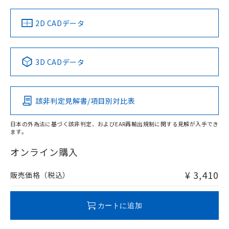
（イギリス
（ノルウェー
（フランス
（韓国
船舶規格）
船舶規格）
船舶規格）
船舶規格
中国 RoHS
注意事項・凡例
2D CADデータ
No
No
No
No
中国 RoHS表
※1 ※2
3D CADデータ
この製品の規格認証/適合状況ページへ
Pb
Hg
Cd
Cr(VI)
その他の認証はこちらのページからご検索ください
該非判定見解書/項目別対比表
O
O
O
O
日本の外為法に基づく該非判定、およびEAR再輸出規制に関する見解が入手でき
ます。
"対応済み"や非含有の記載がされた商品であっても、流通
在庫等で未対応品が混在する可能性があります。
オンライン購入
非含有品が必要な際は、弊社営業部門もしくは販売店へお
問い合わせください。
¥ 3,410
販売価格（税込）
この製品のRoHS/REACH対応状況ページへ
カートに追加