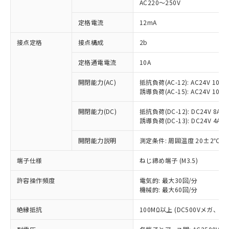
AC220～250V
対応済み：EU RoHS指令（10物質）の
非含有に対応した製品が提供可能な商品で
定格電流
12mA
す。
対応予定：EU RoHS指令（10物質）の非含
接点定格
接点構成
2b
ご利用条件
有に対応した製品に切り替える予定のある
定格通電電流
10A
商品です。
対応予定なし：EU RoHS指令（10物質）の
以下の条件をお読みいただき、同意のうえ
開閉能力(AC)
抵抗負荷(AC-12): AC24V 10A/A
非含有に非対応の商品で、対応品を出す予
誘導負荷(AC-15): AC24V 10A/AC
ご利用ください。
定はありません。
調査・確認中：EU RoHS指令（10物質）の
本サービスは、当社制御機器事業取扱
開閉能力(DC)
抵抗負荷(DC-12): DC24V 8A/DC
※1 中国RoHS○×表
非含有の対応状況を調査中または確認中の
誘導負荷(DC-13): DC24V 4A/DC
商品の当社在庫状況および標準価格
商品です。
(税抜)を提供させていただくもので
「○」：最大均質材料含有率が中国RoHSの
非該当品：ライセンス料など無形物で、有
開閉能力説明
測定条件: 周囲温度 20±2℃、
す。
基準値以下であることを示します。
害物質有無と関係のない商品です。
当社制御機器事業取扱商品の中には、
「×」：最大均質材料含有率が中国RoHSの
仕入先様の事情により、非含有部品として
端子仕様
ねじ締め端子 (M3.5)
本サービスの対象外となる商品もある
基準値を超えていることを示します。
いたものが、含有品と判明した場合などや
当社は、これら貴社製品のうち、外国
ことをご了承ください。
「－」：未確認です。当社販売部門へお問
許容操作頻度
電気的: 最大30回/分
むを得ず変更することがあります。
為替および外国貿易法に定める商品
在庫状況および標準価格照会結果は、
機械的: 最大60回/分
い合わせください。
（以下｢規制貨物等」という）を輸出
記載している更新日時点での社内デー
*EU RoHS指令（10物質）：
または国外への提供する場合は、日本
記
タに基づき作成されるものであり、閲
説明
絶縁抵抗
100MΩ以上 (DC500Vメガ、
鉛(Pb) 1000ppm以下、 水銀(Hg) 1000ppm以下、 カド
*中国RoHS10物質の基準値 (GB/T26572)：
国政府の輸出許可(または役務取引許
号
覧された時点での実際の在庫および標
ミウム(Cd) 100ppm以下、
Pb(鉛) :1000ppm、 Hg(水銀) : 1000ppm、 Cd(カドミウ
可)を取得するなどの必要な手続きを
六価クロム(Cr(Ⅵ)) 1000ppm以下、ポリ臭化ビフェニル
ム) : 100ppm、