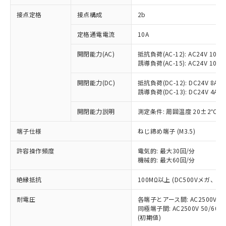
非含有に対応した製品が提供可能な商品で
接点定格
接点構成
2b
す。
対応予定：EU RoHS指令（10物質）の非含
ご利用条件
定格通電電流
10A
有に対応した製品に切り替える予定のある
商品です。
開閉能力(AC)
抵抗負荷(AC-12): AC24V 10A/A
対応予定なし：EU RoHS指令（10物質）の
誘導負荷(AC-15): AC24V 10A/AC
以下の条件をお読みいただき、同意のうえ
非含有に非対応の商品で、対応品を出す予
ご利用ください。
定はありません。
開閉能力(DC)
抵抗負荷(DC-12): DC24V 8A/DC
調査・確認中：EU RoHS指令（10物質）の
誘導負荷(DC-13): DC24V 4A/DC
本サービスは、当社制御機器事業取扱
※1 中国RoHS○×表
非含有の対応状況を調査中または確認中の
商品の当社在庫状況および標準価格
開閉能力説明
測定条件: 周囲温度 20±2℃、
商品です。
(税抜)を提供させていただくもので
「○」：最大均質材料含有率が中国RoHSの
非該当品：ライセンス料など無形物で、有
す。
端子仕様
ねじ締め端子 (M3.5)
基準値以下であることを示します。
害物質有無と関係のない商品です。
当社制御機器事業取扱商品の中には、
「×」：最大均質材料含有率が中国RoHSの
仕入先様の事情により、非含有部品として
本サービスの対象外となる商品もある
許容操作頻度
電気的: 最大30回/分
基準値を超えていることを示します。
いたものが、含有品と判明した場合などや
当社は、これら貴社製品のうち、外国
ことをご了承ください。
機械的: 最大60回/分
「－」：未確認です。当社販売部門へお問
むを得ず変更することがあります。
為替および外国貿易法に定める商品
在庫状況および標準価格照会結果は、
い合わせください。
（以下｢規制貨物等」という）を輸出
絶縁抵抗
100MΩ以上 (DC500Vメガ、
記載している更新日時点での社内デー
*EU RoHS指令（10物質）：
または国外への提供する場合は、日本
記
タに基づき作成されるものであり、閲
説明
鉛(Pb) 1000ppm以下、 水銀(Hg) 1000ppm以下、 カド
*中国RoHS10物質の基準値 (GB/T26572)：
国政府の輸出許可(または役務取引許
耐電圧
各端子とアース間: AC2500V 50/
号
覧された時点での実際の在庫および標
ミウム(Cd) 100ppm以下、
Pb(鉛) :1000ppm、 Hg(水銀) : 1000ppm、 Cd(カドミウ
同極端子間: AC2500V 50/60
可)を取得するなどの必要な手続きを
六価クロム(Cr(Ⅵ)) 1000ppm以下、ポリ臭化ビフェニル
ム) : 100ppm、
準価格とは異なる場合があることをご
類(PBB) 1000ppm以下、ポリ臭化ジフェニルエーテル類
(初期値)
Cr(Ⅵ)(六価クロム) : 1000ppm、 PBBs(ポリ臭化ビフェ
とります。
了承ください。
(PBDE) 1000ppm以下、フタル酸ビス(2-エチルヘキシ