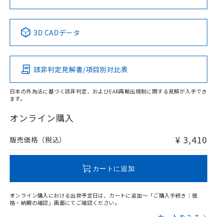
No
No
No
No
中国 RoHS表
※1 ※2
3D CADデータ
この製品の規格認証/適合状況ページへ
Pb
Hg
Cd
Cr(VI)
その他の認証はこちらのページからご検索ください
該非判定見解書/項目別対比表
X
O
O
O
日本の外為法に基づく該非判定、およびEAR再輸出規制に関する見解が入手でき
ます。
"対応済み"や非含有の記載がされた商品であっても、流通
在庫等で未対応品が混在する可能性があります。
オンライン購入
非含有品が必要な際は、弊社営業部門もしくは販売店へお
問い合わせください。
¥ 3,410
販売価格（税込）
この製品のRoHS/REACH対応状況ページへ
カートに追加
オンライン購入における出荷予定日は、カートに追加～「ご購入手続き：価
格・納期の確認」画面にてご確認ください。