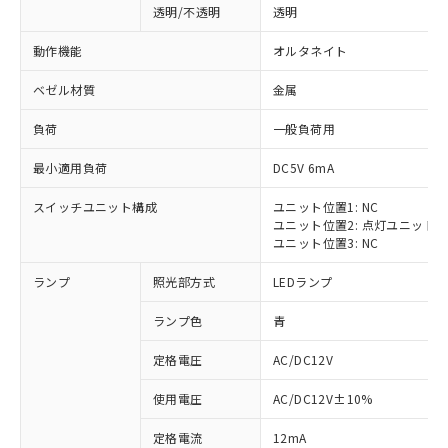
透明/不透明
透明
動作機能
オルタネイト
ベゼル材質
金属
負荷
一般負荷用
最小適用負荷
DC5V 6mA
スイッチユニット構成
ユニット位置1: NC
ユニット位置2: 点灯ユニット
ユニット位置3: NC
ランプ
照光部方式
LEDランプ
ランプ色
青
定格電圧
AC/DC12V
※1 対応状況
使用電圧
AC/DC12V±10%
定格電流
12mA
対応済み：EU RoHS指令（10物質）の