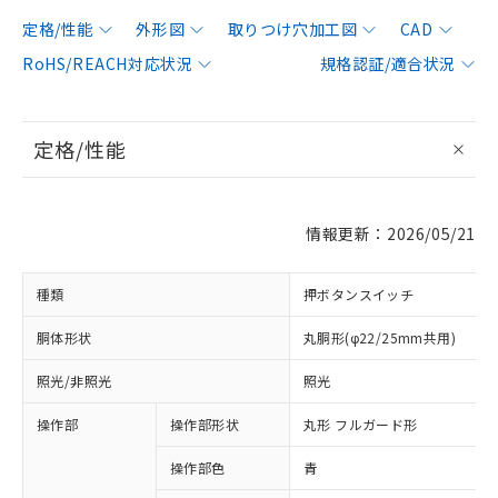
定格/性能
外形図
取りつけ穴加工図
CAD
RoHS/REACH対応状況
規格認証/適合状況
定格/性能
情報更新：2026/05/21
種類
押ボタンスイッチ
胴体形状
丸胴形(φ22/25mm共用)
照光/非照光
照光
操作部
操作部形状
丸形 フルガード形
操作部色
青