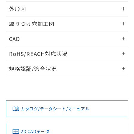
51物質の非含有証明書（当社基準）
の共同利用に関して"
の「1.共同利
※本証明書は発行日時点で非含有を証明す
外形図
用者の範囲」に記載されている法人を
るもので、過去に遡って非含有を証明する
指します。
ものではありません。
情報更新：2026/05/21
取りつけ穴加工図
また、RoHS指令のフタル酸エステル類４
物質の対応では、対応完了までの期間は出
情報更新：2026/05/21
CAD
荷製品に未対応品が混在することから備考
欄に対応日を記載しておりました。
ログイン/会員登録いただくと、CADデータをダウンロー
既に当社にて対応品への在庫切替を完了
RoHS/REACH対応状況
ドすることができます。
していることから、特段のことがない限
り、2022年1月12日より割愛しておりま
情報更新：2026/7/29
規格認証/適合状況
す。
ログイン/会員登録
EU RoHS
注意事項・凡例
UL認証
CSA認証
CEマーキング
Yes
Yes
Yes
対応状況
対応予定月
※1
※2
ダウンロードデータをご利用いただく前に、以下を必ずお読
みください。
カタログ/データシート/マニュアル
対応済み
ソフトウェアの使用条件
LR型式承認
DNV型式承認
BV型式承認
KR型式承
（イギリス
（ノルウェー
（フランス
（韓国
船舶規格）
船舶規格）
船舶規格）
船舶規格
中国 RoHS
注意事項・凡例
2D CADデータ