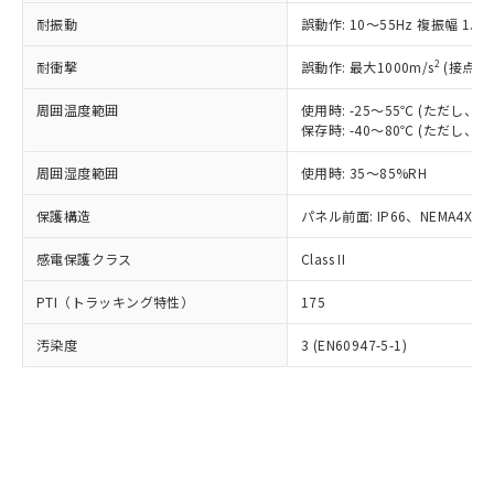
○
一定数以上の在庫あり
ニル類) : 1000ppm、 PBDEs(ポリ臭化ジフェニルエーテ
当社は規制貨物を破棄する場合は、完
ル) (DEHP)(別名：DOP) 1000ppm以下、フタル酸ブチ
正式な納期状況および標準価格はお客
ル類) : 1000ppm、
耐振動
誤動作: 10～55Hz 複振幅 1.
ルベンジル（BBP） 1000ppm以下、フタル酸ジブチル
全に破砕するなど、違法に輸出されな
DBP(フタル酸ジブチル) : 1000ppm、 DIBP(フタル酸ジ
様のお取引先、またはお客様担当のオ
（DBP） 1000ppm以下、フタル酸ジイソブチル
イソブチル) : 1000ppm、 BBP(フタル酸ブチルベンジ
△
一定数には満たないが在庫あり
いよう必要な手段を講じます。
ムロン制御機器販売店・当社販売員に
(DIBP) 1000ppm以下
2
耐衝撃
ル) : 1000ppm、
誤動作: 最大1000m/s
(接点開
当社は貴社製品を、核兵器、ミサイ
但し、RoHS指令で産業用監視および制御機器に対する
DEHP(フタル酸ビス(2-エチルヘキシル)) : 1000ppm
ご相談ください。
適用除外項目は除く。
ル、化学兵器、生物兵器またはその他
－
在庫なし(最新の在庫状況につ
オムロン制御機器販売店や当社販売拠
周囲温度範囲
使用時: -25～55℃ (ただし
フタル酸エステル類の４物質については閾値を超える意
武器並びにこれらの製造装置等に一切
いては、お客様のお取引先、ま
図的な使用がないことを確認しています。
保存時: -40～80℃ (ただし
点は「
販売ネットワーク
」をご確認
※2 環境保護使用期限
使用いたしません。
たはお客様担当のオムロン制御
ください。
当社は、貴社製品を第三者に販売する
周囲湿度範囲
使用時: 35～85%RH
機器販売店・当社販売員にご確
在庫状況および標準価格結果を当社の
※2 対応予定月
「ｅ」：有害物質（10物質）のすべてが基
場合は、上記1、2および3の内容を当
認ください)
事前の承諾なく第三者に漏洩または開
準値以下であることを示します。
保護構造
パネル前面: IP66、NEMA4X, N
該第三者に通知します。また当社は、
示しないようお願いします。
部品在庫の切り替え状況などにより、予定
「10」：通常の使用状況下において有害物
販売先および販売に係わる関係者が違
マイパーツ機能（部品リスト作成サー
空
受注生産機種、また在庫状況の
感電保護クラス
Class II
月が前後することがあります。
質が外部に漏えいし、環境に深刻な影響を
法に輸出するおそれがある場合は、取
ビス）をご利用いただくには、I-Web
白
情報を公開していない機種
及ぼさない年数を意味します。
り引きをいたしません。
メンバーズにご登録されている必要が
PTI（トラッキング特性）
175
「－」：未確認です。当社販売部門へお問
あります。
い合わせください。
お客様が当ウェブサイト上で当社にご
汚染度
3 (EN60947-5-1)
※3 非含有証明書ダウンロード
登録された部品リストについて、当社
および当社の共同利用者が、当社の製
下記の非含有証明書をダウンロードするこ
品・サービスに関するお客様との取
とができます。
合意する
キャンセル
引・商談に必要な範囲で利用すること
をご了承ください。
EU RoHS指令（10物質）の非含有証明書
※当社の共同利用者とは、
"個人情報