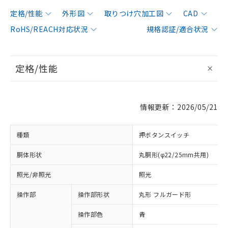
定格/性能
外形図
取りつけ穴加工図
CAD
RoHS/REACH対応状況
規格認証/適合状況
定格/性能
情報更新：2026/05/21
種類
押ボタンスイッチ
胴体形状
丸胴形(φ22/25mm共用)
照光/非照光
照光
操作部
操作部形状
丸形 フルガード形
操作部色
青