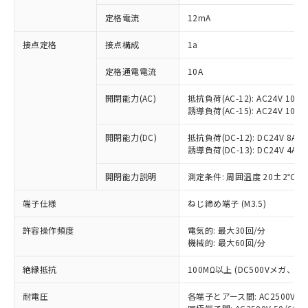
対応済み：EU RoHS指令（10物質）の
定格電流
12mA
非含有に対応した製品が提供可能な商品で
す。
接点定格
接点構成
1a
対応予定：EU RoHS指令（10物質）の非含
ご利用条件
有に対応した製品に切り替える予定のある
定格通電電流
10A
商品です。
対応予定なし：EU RoHS指令（10物質）の
開閉能力(AC)
抵抗負荷(AC-12): AC24V 10A/A
以下の条件をお読みいただき、同意のうえ
非含有に非対応の商品で、対応品を出す予
誘導負荷(AC-15): AC24V 10A/AC
ご利用ください。
定はありません。
調査・確認中：EU RoHS指令（10物質）の
開閉能力(DC)
抵抗負荷(DC-12): DC24V 8A/DC
本サービスは、当社制御機器事業取扱
※1 中国RoHS○×表
誘導負荷(DC-13): DC24V 4A/DC
非含有の対応状況を調査中または確認中の
商品の当社在庫状況および標準価格
商品です。
(税抜)を提供させていただくもので
開閉能力説明
測定条件: 周囲温度 20±2℃、
「○」：最大均質材料含有率が中国RoHSの
非該当品：ライセンス料など無形物で、有
す。
基準値以下であることを示します。
害物質有無と関係のない商品です。
当社制御機器事業取扱商品の中には、
端子仕様
ねじ締め端子 (M3.5)
「×」：最大均質材料含有率が中国RoHSの
仕入先様の事情により、非含有部品として
本サービスの対象外となる商品もある
基準値を超えていることを示します。
いたものが、含有品と判明した場合などや
当社は、これら貴社製品のうち、外国
ことをご了承ください。
許容操作頻度
電気的: 最大30回/分
「－」：未確認です。当社販売部門へお問
むを得ず変更することがあります。
為替および外国貿易法に定める商品
機械的: 最大60回/分
在庫状況および標準価格照会結果は、
い合わせください。
（以下｢規制貨物等」という）を輸出
記載している更新日時点での社内デー
*EU RoHS指令（10物質）：
または国外への提供する場合は、日本
絶縁抵抗
100MΩ以上 (DC500Vメガ、
記
タに基づき作成されるものであり、閲
説明
鉛(Pb) 1000ppm以下、 水銀(Hg) 1000ppm以下、 カド
*中国RoHS10物質の基準値 (GB/T26572)：
国政府の輸出許可(または役務取引許
号
覧された時点での実際の在庫および標
ミウム(Cd) 100ppm以下、
Pb(鉛) :1000ppm、 Hg(水銀) : 1000ppm、 Cd(カドミウ
耐電圧
各端子とアース間: AC2500V 50/
可)を取得するなどの必要な手続きを
六価クロム(Cr(Ⅵ)) 1000ppm以下、ポリ臭化ビフェニル
ム) : 100ppm、
準価格とは異なる場合があることをご