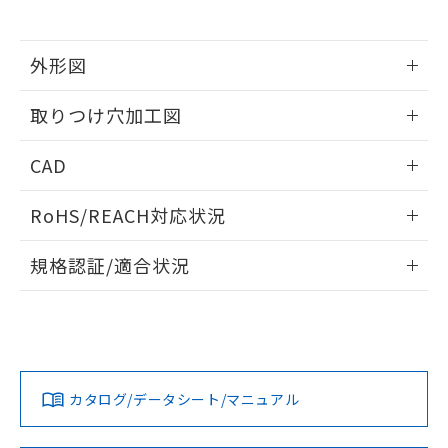
※当社の共同利用者とは、
"個人情報
51物質の非含有証明書（当社基準）
の共同利用に関して"
の「1.共同利
※本証明書は発行日時点で非含有を証明す
用者の範囲」に記載されている法人を
るもので、過去に遡って非含有を証明する
外形図
指します。
ものではありません。
情報更新：2026/05/21
また、RoHS指令のフタル酸エステル類４
取りつけ穴加工図
物質の対応では、対応完了までの期間は出
荷製品に未対応品が混在することから備考
情報更新：2026/05/21
CAD
欄に対応日を記載しておりました。
既に当社にて対応品への在庫切替を完了
ログイン/会員登録いただくと、CADデータをダウンロー
していることから、特段のことがない限
RoHS/REACH対応状況
ドすることができます。
り、2022年1月12日より割愛しておりま
す。
情報更新：2026/7/29
規格認証/適合状況
ログイン/会員登録
EU RoHS
注意事項・凡例
UL認証
CSA認証
CEマーキング
Yes
Yes
Yes
対応状況
対応予定月
※1
※2
ダウンロードデータをご利用いただく前に、以下を必ずお読
みください。
カタログ/データシート/マニュアル
対応済み
ソフトウェアの使用条件
LR型式承認
DNV型式承認
BV型式承認
KR型式承
（イギリス
（ノルウェー
（フランス
（韓国