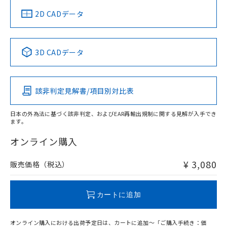
船舶規格）
船舶規格）
船舶規格）
船舶規格
中国 RoHS
注意事項・凡例
2D CADデータ
No
No
No
No
中国 RoHS表
※1 ※2
3D CADデータ
この製品の規格認証/適合状況ページへ
Pb
Hg
Cd
Cr(VI)
その他の認証はこちらのページからご検索ください
該非判定見解書/項目別対比表
O
O
O
O
日本の外為法に基づく該非判定、およびEAR再輸出規制に関する見解が入手でき
ます。
"対応済み"や非含有の記載がされた商品であっても、流通
在庫等で未対応品が混在する可能性があります。
オンライン購入
非含有品が必要な際は、弊社営業部門もしくは販売店へお
問い合わせください。
¥ 3,080
販売価格（税込）
この製品のRoHS/REACH対応状況ページへ
カートに追加
オンライン購入における出荷予定日は、カートに追加～「ご購入手続き：価