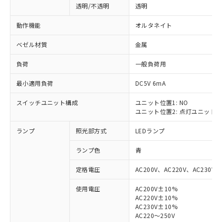
透明/不透明
透明
動作機能
オルタネイト
ベゼル材質
金属
負荷
一般負荷用
最小適用負荷
DC5V 6mA
スイッチユニット構成
ユニット位置1: NO
ユニット位置2: 点灯ユニット
ランプ
照光部方式
LEDランプ
ランプ色
青
定格電圧
AC200V、AC220V、AC230V、
使用電圧
AC200V±10%
AC220V±10%
※1 対応状況
AC230V±10%
AC220～250V