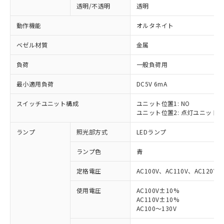
透明/不透明
透明
動作機能
オルタネイト
ベゼル材質
金属
負荷
一般負荷用
最小適用負荷
DC5V 6mA
スイッチユニット構成
ユニット位置1: NO
ユニット位置2: 点灯ユニット
ランプ
照光部方式
LEDランプ
ランプ色
青
定格電圧
AC100V、AC110V、AC120V
使用電圧
AC100V±10%
AC110V±10%
※1 対応状況
AC100～130V