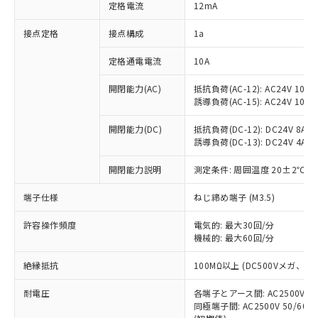
対応済み：EU RoHS指令（10物質）の
定格電流
12mA
非含有に対応した製品が提供可能な商品で
す。
接点定格
接点構成
1a
対応予定：EU RoHS指令（10物質）の非含
ご利用条件
有に対応した製品に切り替える予定のある
定格通電電流
10A
商品です。
開閉能力(AC)
抵抗負荷(AC-12): AC24V 10A/A
対応予定なし：EU RoHS指令（10物質）の
以下の条件をお読みいただき、同意のうえ
誘導負荷(AC-15): AC24V 10A/AC
非含有に非対応の商品で、対応品を出す予
ご利用ください。
定はありません。
開閉能力(DC)
抵抗負荷(DC-12): DC24V 8A/DC
調査・確認中：EU RoHS指令（10物質）の
本サービスは、当社制御機器事業取扱
誘導負荷(DC-13): DC24V 4A/DC
※1 中国RoHS○×表
非含有の対応状況を調査中または確認中の
商品の当社在庫状況および標準価格
商品です。
開閉能力説明
測定条件: 周囲温度 20±2℃、
(税抜)を提供させていただくもので
「○」：最大均質材料含有率が中国RoHSの
非該当品：ライセンス料など無形物で、有
す。
基準値以下であることを示します。
害物質有無と関係のない商品です。
端子仕様
ねじ締め端子 (M3.5)
当社制御機器事業取扱商品の中には、
「×」：最大均質材料含有率が中国RoHSの
仕入先様の事情により、非含有部品として
本サービスの対象外となる商品もある
基準値を超えていることを示します。
いたものが、含有品と判明した場合などや
許容操作頻度
電気的: 最大30回/分
当社は、これら貴社製品のうち、外国
ことをご了承ください。
「－」：未確認です。当社販売部門へお問
機械的: 最大60回/分
むを得ず変更することがあります。
為替および外国貿易法に定める商品
在庫状況および標準価格照会結果は、
い合わせください。
（以下｢規制貨物等」という）を輸出
記載している更新日時点での社内デー
絶縁抵抗
100MΩ以上 (DC500Vメガ、
*EU RoHS指令（10物質）：
または国外への提供する場合は、日本
記
タに基づき作成されるものであり、閲
説明
鉛(Pb) 1000ppm以下、 水銀(Hg) 1000ppm以下、 カド
*中国RoHS10物質の基準値 (GB/T26572)：
国政府の輸出許可(または役務取引許
号
覧された時点での実際の在庫および標
ミウム(Cd) 100ppm以下、
耐電圧
Pb(鉛) :1000ppm、 Hg(水銀) : 1000ppm、 Cd(カドミウ
各端子とアース間: AC2500V 50/
可)を取得するなどの必要な手続きを
六価クロム(Cr(Ⅵ)) 1000ppm以下、ポリ臭化ビフェニル
ム) : 100ppm、
準価格とは異なる場合があることをご
同極端子間: AC2500V 50/60
類(PBB) 1000ppm以下、ポリ臭化ジフェニルエーテル類
Cr(Ⅵ)(六価クロム) : 1000ppm、 PBBs(ポリ臭化ビフェ
とります。