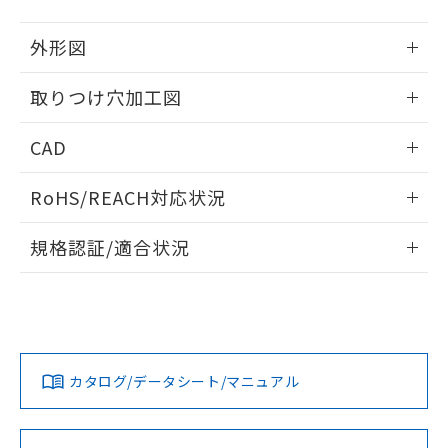
51物質の非含有証明書（当社基準）
の共同利用に関して"
の「1.共同利
※本証明書は発行日時点で非含有を証明す
用者の範囲」に記載されている法人を
外形図
るもので、過去に遡って非含有を証明する
指します。
ものではありません。
情報更新：2026/05/21
取りつけ穴加工図
また、RoHS指令のフタル酸エステル類４
物質の対応では、対応完了までの期間は出
情報更新：2026/05/21
荷製品に未対応品が混在することから備考
CAD
欄に対応日を記載しておりました。
既に当社にて対応品への在庫切替を完了
ログイン/会員登録いただくと、CADデータをダウンロー
RoHS/REACH対応状況
していることから、特段のことがない限
ドすることができます。
り、2022年1月12日より割愛しておりま
情報更新：2026/7/29
す。
規格認証/適合状況
ログイン/会員登録
EU RoHS
注意事項・凡例
UL認証
CSA認証
CEマーキング
Yes
Yes
Yes
対応状況
対応予定月
※1
※2
ダウンロードデータをご利用いただく前に、以下を必ずお読
みください。
カタログ/データシート/マニュアル
対応済み
ソフトウェアの使用条件
LR型式承認
DNV型式承認
BV型式承認
KR型式承
（イギリス
（ノルウェー
（フランス
（韓国
船舶規格）
船舶規格）
船舶規格）
船舶規格