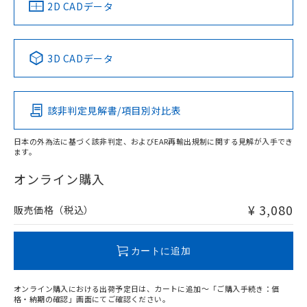
中国 RoHS
注意事項・凡例
2D CADデータ
No
No
No
No
中国 RoHS表
※1 ※2
3D CADデータ
この製品の規格認証/適合状況ページへ
Pb
Hg
Cd
Cr(VI)
その他の認証はこちらのページからご検索ください
該非判定見解書/項目別対比表
O
O
O
O
日本の外為法に基づく該非判定、およびEAR再輸出規制に関する見解が入手でき
ます。
"対応済み"や非含有の記載がされた商品であっても、流通
在庫等で未対応品が混在する可能性があります。
オンライン購入
非含有品が必要な際は、弊社営業部門もしくは販売店へお
問い合わせください。
¥ 3,080
販売価格（税込）
この製品のRoHS/REACH対応状況ページへ
カートに追加
オンライン購入における出荷予定日は、カートに追加～「ご購入手続き：価
格・納期の確認」画面にてご確認ください。