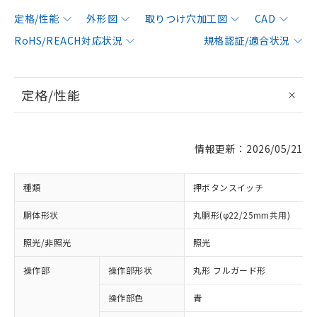
定格/性能
外形図
取りつけ穴加工図
CAD
RoHS/REACH対応状況
規格認証/適合状況
定格/性能
情報更新：2026/05/21
種類
押ボタンスイッチ
胴体形状
丸胴形(φ22/25mm共用)
照光/非照光
照光
操作部
操作部形状
丸形 フルガード形
操作部色
青