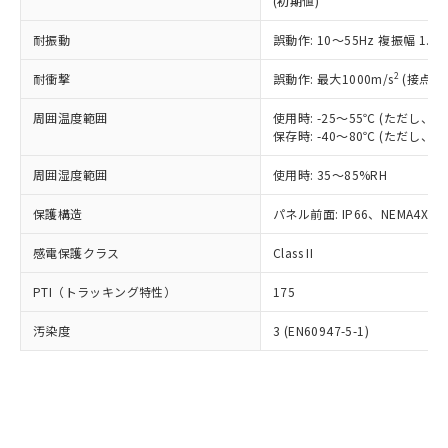
(初期値)
了承ください。
(PBDE) 1000ppm以下、フタル酸ビス(2-エチルヘキシ
○
一定数以上の在庫あり
ニル類) : 1000ppm、 PBDEs(ポリ臭化ジフェニルエーテ
当社は規制貨物を破棄する場合は、完
ル) (DEHP)(別名：DOP) 1000ppm以下、フタル酸ブチ
正式な納期状況および標準価格はお客
ル類) : 1000ppm、
ルベンジル（BBP） 1000ppm以下、フタル酸ジブチル
全に破砕するなど、違法に輸出されな
耐振動
DBP(フタル酸ジブチル) : 1000ppm、 DIBP(フタル酸ジ
誤動作: 10～55Hz 複振幅 1.
様のお取引先、またはお客様担当のオ
（DBP） 1000ppm以下、フタル酸ジイソブチル
イソブチル) : 1000ppm、 BBP(フタル酸ブチルベンジ
△
一定数には満たないが在庫あり
いよう必要な手段を講じます。
ムロン制御機器販売店・当社販売員に
(DIBP) 1000ppm以下
ル) : 1000ppm、
2
耐衝撃
誤動作: 最大1000m/s
(接点開
当社は貴社製品を、核兵器、ミサイ
但し、RoHS指令で産業用監視および制御機器に対する
DEHP(フタル酸ビス(2-エチルヘキシル)) : 1000ppm
ご相談ください。
適用除外項目は除く。
ル、化学兵器、生物兵器またはその他
－
在庫なし(最新の在庫状況につ
オムロン制御機器販売店や当社販売拠
フタル酸エステル類の４物質については閾値を超える意
周囲温度範囲
使用時: -25～55℃ (ただし
武器並びにこれらの製造装置等に一切
いては、お客様のお取引先、ま
図的な使用がないことを確認しています。
点は「
販売ネットワーク
」をご確認
保存時: -40～80℃ (ただし
※2 環境保護使用期限
使用いたしません。
たはお客様担当のオムロン制御
ください。
当社は、貴社製品を第三者に販売する
機器販売店・当社販売員にご確
在庫状況および標準価格結果を当社の
周囲湿度範囲
使用時: 35～85%RH
※2 対応予定月
「ｅ」：有害物質（10物質）のすべてが基
場合は、上記1、2および3の内容を当
認ください)
事前の承諾なく第三者に漏洩または開
準値以下であることを示します。
該第三者に通知します。また当社は、
示しないようお願いします。
保護構造
パネル前面: IP66、NEMA4X, N
部品在庫の切り替え状況などにより、予定
「10」：通常の使用状況下において有害物
販売先および販売に係わる関係者が違
マイパーツ機能（部品リスト作成サー
空
受注生産機種、また在庫状況の
月が前後することがあります。
質が外部に漏えいし、環境に深刻な影響を
法に輸出するおそれがある場合は、取
感電保護クラス
Class II
ビス）をご利用いただくには、I-Web
白
情報を公開していない機種
及ぼさない年数を意味します。
り引きをいたしません。
メンバーズにご登録されている必要が
「－」：未確認です。当社販売部門へお問
PTI（トラッキング特性）
175
あります。
い合わせください。
お客様が当ウェブサイト上で当社にご
※3 非含有証明書ダウンロード
汚染度
3 (EN60947-5-1)
登録された部品リストについて、当社
および当社の共同利用者が、当社の製
下記の非含有証明書をダウンロードするこ
品・サービスに関するお客様との取
とができます。
合意する
キャンセル
引・商談に必要な範囲で利用すること
をご了承ください。
EU RoHS指令（10物質）の非含有証明書
※当社の共同利用者とは、
"個人情報