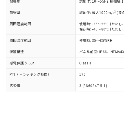
当社は規制貨物を破棄する場合は、完
耐振動
ル) (DEHP)(別名：DOP) 1000ppm以下、フタル酸ブチ
誤動作: 10～55Hz 複振幅 1.
正式な納期状況および標準価格はお客
ル類) : 1000ppm、
ルベンジル（BBP） 1000ppm以下、フタル酸ジブチル
全に破砕するなど、違法に輸出されな
DBP(フタル酸ジブチル) : 1000ppm、 DIBP(フタル酸ジ
様のお取引先、またはお客様担当のオ
（DBP） 1000ppm以下、フタル酸ジイソブチル
イソブチル) : 1000ppm、 BBP(フタル酸ブチルベンジ
△
一定数には満たないが在庫あり
いよう必要な手段を講じます。
2
耐衝撃
誤動作: 最大1000m/s
(接点開
ムロン制御機器販売店・当社販売員に
(DIBP) 1000ppm以下
ル) : 1000ppm、
当社は貴社製品を、核兵器、ミサイ
但し、RoHS指令で産業用監視および制御機器に対する
DEHP(フタル酸ビス(2-エチルヘキシル)) : 1000ppm
ご相談ください。
適用除外項目は除く。
周囲温度範囲
使用時: -25～55℃ (ただし
ル、化学兵器、生物兵器またはその他
－
在庫なし(最新の在庫状況につ
オムロン制御機器販売店や当社販売拠
フタル酸エステル類の４物質については閾値を超える意
保存時: -40～80℃ (ただし
武器並びにこれらの製造装置等に一切
いては、お客様のお取引先、ま
図的な使用がないことを確認しています。
点は「
販売ネットワーク
」をご確認
※2 環境保護使用期限
使用いたしません。
たはお客様担当のオムロン制御
ください。
周囲湿度範囲
使用時: 35～85%RH
当社は、貴社製品を第三者に販売する
機器販売店・当社販売員にご確
在庫状況および標準価格結果を当社の
※2 対応予定月
「ｅ」：有害物質（10物質）のすべてが基
場合は、上記1、2および3の内容を当
認ください)
事前の承諾なく第三者に漏洩または開
保護構造
パネル前面: IP66、NEMA4X, N
準値以下であることを示します。
該第三者に通知します。また当社は、
示しないようお願いします。
部品在庫の切り替え状況などにより、予定
「10」：通常の使用状況下において有害物
販売先および販売に係わる関係者が違
マイパーツ機能（部品リスト作成サー
感電保護クラス
Class II
空
受注生産機種、また在庫状況の
月が前後することがあります。
質が外部に漏えいし、環境に深刻な影響を
法に輸出するおそれがある場合は、取
ビス）をご利用いただくには、I-Web
白
情報を公開していない機種
及ぼさない年数を意味します。
り引きをいたしません。
PTI（トラッキング特性）
175
メンバーズにご登録されている必要が
「－」：未確認です。当社販売部門へお問
あります。
い合わせください。
汚染度
3 (EN60947-5-1)
お客様が当ウェブサイト上で当社にご
※3 非含有証明書ダウンロード
登録された部品リストについて、当社
および当社の共同利用者が、当社の製
下記の非含有証明書をダウンロードするこ
品・サービスに関するお客様との取
とができます。
合意する
キャンセル
引・商談に必要な範囲で利用すること
をご了承ください。
EU RoHS指令（10物質）の非含有証明書
※当社の共同利用者とは、
"個人情報
51物質の非含有証明書（当社基準）