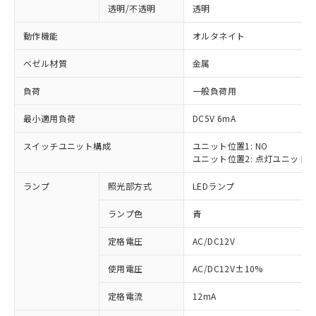
透明/不透明
透明
動作機能
オルタネイト
ベゼル材質
金属
負荷
一般負荷用
最小適用負荷
DC5V 6mA
スイッチユニット構成
ユニット位置1: NO
ユニット位置2: 点灯ユニット
ランプ
照光部方式
LEDランプ
ランプ色
青
定格電圧
AC/DC12V
使用電圧
AC/DC12V±10%
※1 対応状況
定格電流
12mA
対応済み：EU RoHS指令（10物質）の