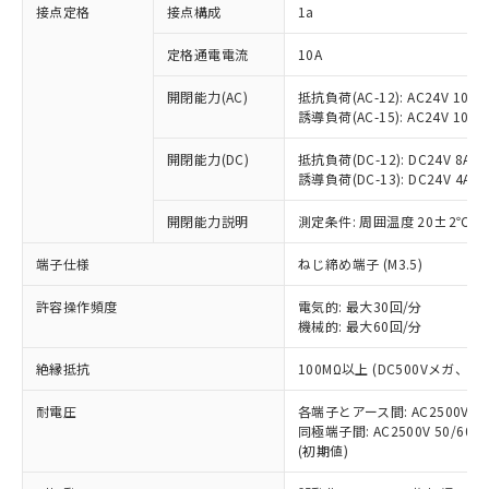
非含有に対応した製品が提供可能な商品で
接点定格
接点構成
1a
す。
対応予定：EU RoHS指令（10物質）の非含
定格通電電流
10A
ご利用条件
有に対応した製品に切り替える予定のある
商品です。
開閉能力(AC)
抵抗負荷(AC-12): AC24V 10A/A
誘導負荷(AC-15): AC24V 10A/AC
対応予定なし：EU RoHS指令（10物質）の
以下の条件をお読みいただき、同意のうえ
非含有に非対応の商品で、対応品を出す予
ご利用ください。
開閉能力(DC)
抵抗負荷(DC-12): DC24V 8A/DC
定はありません。
誘導負荷(DC-13): DC24V 4A/DC
調査・確認中：EU RoHS指令（10物質）の
本サービスは、当社制御機器事業取扱
※1 中国RoHS○×表
非含有の対応状況を調査中または確認中の
商品の当社在庫状況および標準価格
開閉能力説明
測定条件: 周囲温度 20±2℃、
商品です。
(税抜)を提供させていただくもので
「○」：最大均質材料含有率が中国RoHSの
非該当品：ライセンス料など無形物で、有
端子仕様
ねじ締め端子 (M3.5)
す。
基準値以下であることを示します。
害物質有無と関係のない商品です。
当社制御機器事業取扱商品の中には、
「×」：最大均質材料含有率が中国RoHSの
仕入先様の事情により、非含有部品として
許容操作頻度
電気的: 最大30回/分
本サービスの対象外となる商品もある
基準値を超えていることを示します。
いたものが、含有品と判明した場合などや
機械的: 最大60回/分
当社は、これら貴社製品のうち、外国
ことをご了承ください。
「－」：未確認です。当社販売部門へお問
むを得ず変更することがあります。
為替および外国貿易法に定める商品
在庫状況および標準価格照会結果は、
い合わせください。
絶縁抵抗
100MΩ以上 (DC500Vメガ、
（以下｢規制貨物等」という）を輸出
記載している更新日時点での社内デー
*EU RoHS指令（10物質）：
または国外への提供する場合は、日本
記
タに基づき作成されるものであり、閲
説明
耐電圧
鉛(Pb) 1000ppm以下、 水銀(Hg) 1000ppm以下、 カド
各端子とアース間: AC2500V 50/
*中国RoHS10物質の基準値 (GB/T26572)：
国政府の輸出許可(または役務取引許
号
覧された時点での実際の在庫および標
ミウム(Cd) 100ppm以下、
Pb(鉛) :1000ppm、 Hg(水銀) : 1000ppm、 Cd(カドミウ
同極端子間: AC2500V 50/60
可)を取得するなどの必要な手続きを
六価クロム(Cr(Ⅵ)) 1000ppm以下、ポリ臭化ビフェニル
ム) : 100ppm、
準価格とは異なる場合があることをご
(初期値)
類(PBB) 1000ppm以下、ポリ臭化ジフェニルエーテル類
Cr(Ⅵ)(六価クロム) : 1000ppm、 PBBs(ポリ臭化ビフェ
とります。
了承ください。
(PBDE) 1000ppm以下、フタル酸ビス(2-エチルヘキシ
○
一定数以上の在庫あり
ニル類) : 1000ppm、 PBDEs(ポリ臭化ジフェニルエーテ