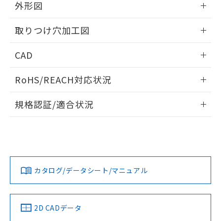
の共同利用に関して"
の「1.共同利
外形図
※本証明書は発行日時点で非含有を証明す
用者の範囲」に記載されている法人を
るもので、過去に遡って非含有を証明する
指します。
情報更新：2026/05/21
ものではありません。
取りつけ穴加工図
また、RoHS指令のフタル酸エステル類４
物質の対応では、対応完了までの期間は出
情報更新：2026/05/21
CAD
荷製品に未対応品が混在することから備考
欄に対応日を記載しておりました。
ログイン/会員登録いただくと、CADデータをダウンロー
RoHS/REACH対応状況
既に当社にて対応品への在庫切替を完了
ドすることができます。
していることから、特段のことがない限
情報更新：2026/7/29
り、2022年1月12日より割愛しておりま
規格認証/適合状況
す。
ログイン/会員登録
EU RoHS
注意事項・凡例
UL認証
CSA認証
CEマーキング
Yes
Yes
Yes
対応状況
対応予定月
※1
※2
ダウンロードデータをご利用いただく前に、以下を必ずお読
みください。
カタログ/データシート/マニュアル
対応済み
ソフトウェアの使用条件
LR型式承認
DNV型式承認
BV型式承認
KR型式承
（イギリス
（ノルウェー
（フランス
（韓国
船舶規格）
船舶規格）
船舶規格）
船舶規格
中国 RoHS
注意事項・凡例
2D CADデータ