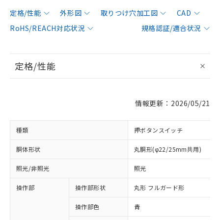
定格/性能
外形図
取りつけ穴加工図
CAD
RoHS/REACH対応状況
規格認証/適合状況
定格/性能
情報更新：2026/05/21
種類
押ボタンスイッチ
胴体形状
丸胴形(φ22/25mm共用)
照光/非照光
照光
操作部
操作部形状
丸形 フルガード形
操作部色
青