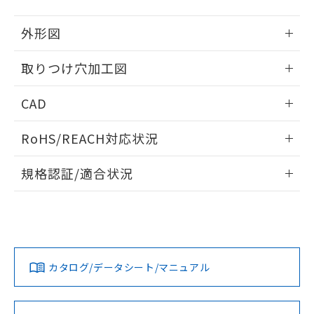
51物質の非含有証明書（当社基準）
の共同利用に関して"
の「1.共同利
※本証明書は発行日時点で非含有を証明す
用者の範囲」に記載されている法人を
外形図
るもので、過去に遡って非含有を証明する
指します。
ものではありません。
情報更新：2026/05/21
取りつけ穴加工図
また、RoHS指令のフタル酸エステル類４
物質の対応では、対応完了までの期間は出
情報更新：2026/05/21
荷製品に未対応品が混在することから備考
CAD
欄に対応日を記載しておりました。
既に当社にて対応品への在庫切替を完了
ログイン/会員登録いただくと、CADデータをダウンロー
RoHS/REACH対応状況
していることから、特段のことがない限
ドすることができます。
り、2022年1月12日より割愛しておりま
情報更新：2026/7/29
す。
規格認証/適合状況
ログイン/会員登録
EU RoHS
注意事項・凡例
A22NL-BPM-TYA-P100-YDについての規格認証/適合状況につ
いては、「カスタマーサポートセンタ お客様相談室」または
貴社担当オムロン営業員または販売店にお問い合わせくださ
対応状況
対応予定月
※1
※2
い。
ダウンロードデータをご利用いただく前に、以下を必ずお読
みください。
カタログ/データシート/マニュアル
対応済み
ソフトウェアの使用条件
お問い合わせ