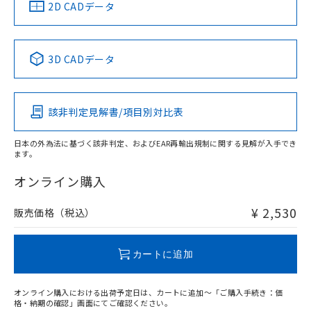
中国 RoHS
注意事項・凡例
2D CADデータ
中国 RoHS表
※1 ※2
3D CADデータ
Pb
Hg
Cd
Cr(VI)
該非判定見解書/項目別対比表
O
O
O
O
日本の外為法に基づく該非判定、およびEAR再輸出規制に関する見解が入手でき
ます。
"対応済み"や非含有の記載がされた商品であっても、流通
在庫等で未対応品が混在する可能性があります。
オンライン購入
非含有品が必要な際は、弊社営業部門もしくは販売店へお
問い合わせください。
¥ 2,530
販売価格（税込）
この製品のRoHS/REACH対応状況ページへ
カートに追加
オンライン購入における出荷予定日は、カートに追加～「ご購入手続き：価
格・納期の確認」画面にてご確認ください。