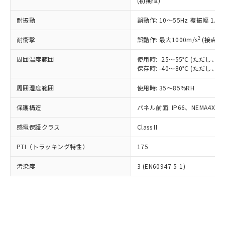
(初期値)
了承ください。
(PBDE) 1000ppm以下、フタル酸ビス(2-エチルヘキシ
○
一定数以上の在庫あり
ニル類) : 1000ppm、 PBDEs(ポリ臭化ジフェニルエーテ
当社は規制貨物を破棄する場合は、完
ル) (DEHP)(別名：DOP) 1000ppm以下、フタル酸ブチ
正式な納期状況および標準価格はお客
ル類) : 1000ppm、
ルベンジル（BBP） 1000ppm以下、フタル酸ジブチル
全に破砕するなど、違法に輸出されな
耐振動
DBP(フタル酸ジブチル) : 1000ppm、 DIBP(フタル酸ジ
誤動作: 10～55Hz 複振幅 1.
様のお取引先、またはお客様担当のオ
（DBP） 1000ppm以下、フタル酸ジイソブチル
イソブチル) : 1000ppm、 BBP(フタル酸ブチルベンジ
△
一定数には満たないが在庫あり
いよう必要な手段を講じます。
ムロン制御機器販売店・当社販売員に
(DIBP) 1000ppm以下
ル) : 1000ppm、
2
耐衝撃
誤動作: 最大1000m/s
(接点開
当社は貴社製品を、核兵器、ミサイ
但し、RoHS指令で産業用監視および制御機器に対する
DEHP(フタル酸ビス(2-エチルヘキシル)) : 1000ppm
ご相談ください。
適用除外項目は除く。
ル、化学兵器、生物兵器またはその他
－
在庫なし(最新の在庫状況につ
オムロン制御機器販売店や当社販売拠
フタル酸エステル類の４物質については閾値を超える意
周囲温度範囲
使用時: -25～55℃ (ただし
武器並びにこれらの製造装置等に一切
いては、お客様のお取引先、ま
図的な使用がないことを確認しています。
点は「
販売ネットワーク
」をご確認
保存時: -40～80℃ (ただし
※2 環境保護使用期限
使用いたしません。
たはお客様担当のオムロン制御
ください。
当社は、貴社製品を第三者に販売する
機器販売店・当社販売員にご確
在庫状況および標準価格結果を当社の
周囲湿度範囲
使用時: 35～85%RH
※2 対応予定月
「ｅ」：有害物質（10物質）のすべてが基
場合は、上記1、2および3の内容を当
認ください)
事前の承諾なく第三者に漏洩または開
準値以下であることを示します。
該第三者に通知します。また当社は、
示しないようお願いします。
保護構造
パネル前面: IP66、NEMA4X, N
部品在庫の切り替え状況などにより、予定
「10」：通常の使用状況下において有害物
販売先および販売に係わる関係者が違
マイパーツ機能（部品リスト作成サー
空
受注生産機種、また在庫状況の
月が前後することがあります。
質が外部に漏えいし、環境に深刻な影響を
法に輸出するおそれがある場合は、取
感電保護クラス
Class II
ビス）をご利用いただくには、I-Web
白
情報を公開していない機種
及ぼさない年数を意味します。
り引きをいたしません。
メンバーズにご登録されている必要が
「－」：未確認です。当社販売部門へお問
PTI（トラッキング特性）
175
あります。
い合わせください。
お客様が当ウェブサイト上で当社にご
※3 非含有証明書ダウンロード
汚染度
3 (EN60947-5-1)
登録された部品リストについて、当社
および当社の共同利用者が、当社の製
下記の非含有証明書をダウンロードするこ
品・サービスに関するお客様との取
とができます。
合意する
キャンセル
引・商談に必要な範囲で利用すること
をご了承ください。
EU RoHS指令（10物質）の非含有証明書
※当社の共同利用者とは、
"個人情報