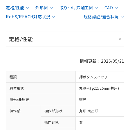
定格/性能
外形図
取りつけ穴加工図
CAD
RoHS/REACH対応状況
規格認証/適合状況
定格/性能
情報更新：2026/05/21
種類
押ボタンスイッチ
胴体形状
丸胴形(φ22/25mm共用)
照光/非照光
照光
操作部
操作部形状
丸形 突出形
操作部色
黄