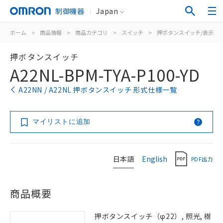
制御機器
Japan
ホーム
>
商品情報
>
商品カテゴリ
>
スイッチ
>
押ボタンスイッチ/表示灯
押ボタンスイッチ
A22NL-BPM-TYA-P100-YD
A22NN / A22NL 押ボタンスイッチ 形式仕様一覧
マイリストに追加
日本語
English
PDF出力
商品概要
押ボタンスイッチ（φ22）, 照光, 樹