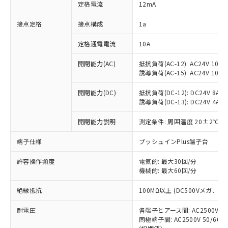
対応済み：EU RoHS指令（10物質）の
定格電流
12mA
非含有に対応した製品が提供可能な商品で
す。
接点定格
接点構成
1a
対応予定：EU RoHS指令（10物質）の非含
ご利用条件
有に対応した製品に切り替える予定のある
定格通電電流
10A
商品です。
開閉能力(AC)
抵抗負荷(AC-12): AC24V 10A/A
対応予定なし：EU RoHS指令（10物質）の
以下の条件をお読みいただき、同意のうえ
誘導負荷(AC-15): AC24V 10A/AC
非含有に非対応の商品で、対応品を出す予
ご利用ください。
定はありません。
開閉能力(DC)
抵抗負荷(DC-12): DC24V 8A/DC
調査・確認中：EU RoHS指令（10物質）の
本サービスは、当社制御機器事業取扱
誘導負荷(DC-13): DC24V 4A/DC
※1 中国RoHS○×表
非含有の対応状況を調査中または確認中の
商品の当社在庫状況および標準価格
商品です。
開閉能力説明
測定条件: 周囲温度 20±2℃、
(税抜)を提供させていただくもので
「○」：最大均質材料含有率が中国RoHSの
非該当品：ライセンス料など無形物で、有
す。
基準値以下であることを示します。
害物質有無と関係のない商品です。
端子仕様
プッシュインPlus端子台
当社制御機器事業取扱商品の中には、
「×」：最大均質材料含有率が中国RoHSの
仕入先様の事情により、非含有部品として
本サービスの対象外となる商品もある
基準値を超えていることを示します。
いたものが、含有品と判明した場合などや
許容操作頻度
電気的: 最大30回/分
当社は、これら貴社製品のうち、外国
ことをご了承ください。
「－」：未確認です。当社販売部門へお問
機械的: 最大60回/分
むを得ず変更することがあります。
為替および外国貿易法に定める商品
在庫状況および標準価格照会結果は、
い合わせください。
（以下｢規制貨物等」という）を輸出
記載している更新日時点での社内デー
絶縁抵抗
100MΩ以上 (DC500Vメガ、
*EU RoHS指令（10物質）：
または国外への提供する場合は、日本
記
タに基づき作成されるものであり、閲
説明
鉛(Pb) 1000ppm以下、 水銀(Hg) 1000ppm以下、 カド
*中国RoHS10物質の基準値 (GB/T26572)：
国政府の輸出許可(または役務取引許
号
覧された時点での実際の在庫および標
ミウム(Cd) 100ppm以下、
耐電圧
Pb(鉛) :1000ppm、 Hg(水銀) : 1000ppm、 Cd(カドミウ
各端子とアース間: AC2500V 50/
可)を取得するなどの必要な手続きを
六価クロム(Cr(Ⅵ)) 1000ppm以下、ポリ臭化ビフェニル
ム) : 100ppm、
準価格とは異なる場合があることをご
同極端子間: AC2500V 50/60
類(PBB) 1000ppm以下、ポリ臭化ジフェニルエーテル類
Cr(Ⅵ)(六価クロム) : 1000ppm、 PBBs(ポリ臭化ビフェ
とります。