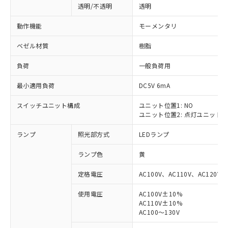
透明/不透明
透明
動作機能
モーメンタリ
ベゼル材質
樹脂
負荷
一般負荷用
最小適用負荷
DC5V 6mA
スイッチユニット構成
ユニット位置1: NO
ユニット位置2: 点灯ユニット
ランプ
照光部方式
LEDランプ
ランプ色
黄
定格電圧
AC100V、AC110V、AC120V
使用電圧
AC100V±10%
AC110V±10%
※1 対応状況
AC100～130V